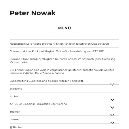
Peter Nowak
MENÜ
Neues Buch: Corona und die linke Kritik(un)fähigkeit (erschienen Oktober 2021)
Corona und linke Kritik(un)fähigkeit. Online-Buchvorstellung vom 23.11.2021
„Corona & linke Kritik(un) fähigkeit“- Gerhard Hanloser im Gespräch- jenseits von sog.
»Schwurbelei«
Zur Erinnerung an eine völlig in Vergessenheit geratene transnationale Aktion 1999:
Karawane indischer Bauer*innen in Europa
Sonderseiten zu…Corona und die linke Kritik(un)Fähigkeit).
Unterme
anzeigen
Startseite
Archiv
Unterme
anzeigen
AKTUELL: Biopolitik – Diskussion über Corona
Unterme
anzeigen
Themen
Unterme
anzeigen
Genres
Unterme
anzeigen
@ Bücher…
Unterme