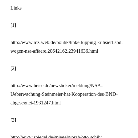
Links
[1]
http://www.mz-web.de/politik/linke-kipping-kritisiert-spd-
wegen-nsa-affaere,20642162,23941636.html
[2]
http://www.heise.de/newsticker/meldung/NSA-
Ueberwachung-Steinmeier-hat-Kooperation-des-BND-
abgesegnet-1931247.html
[3]
http://www.spiegel.de/spiegel/vorab/otto-schily-