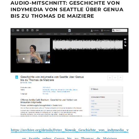
AUDIO-MITSCHNITT: GESCHICHTE VON
INDYMEDIA VON SEATTLE ÜBER GENUA
BIS ZU THOMAS DE MAIZIERE
https://archive.org/details/Peter_Nowak_Geschichte_von_indymedia_v
on_Seattle_ueber_Genua_bis_zu_Thomas_de_Maiziere