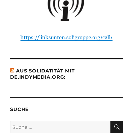
https://linksunten.soligruppe.org/call/
AUS SOLIDATITÄT MIT
DE.INDYMEDIA.ORG:
SUCHE
SU
Suche
nach: