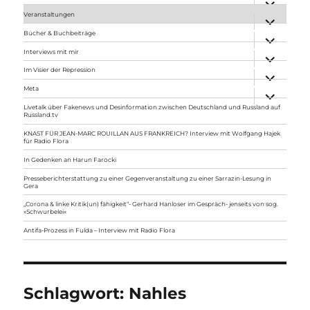
anzeigen
Veranstaltungen
Unterme
anzeigen
Bücher & Buchbeiträge
Unterme
anzeigen
Interviews mit mir
Unterme
anzeigen
Im Visier der Repression
Unterme
anzeigen
Meta
Unterme
anzeigen
Livetalk über Fakenews und Desinformation zwischen Deutschland und Russland auf
Russland.tv
KNAST FÜR JEAN-MARC ROUILLAN AUS FRANKREICH? Interview mit Wolfgang Hajek
für Radio Flora
In Gedenken an Harun Farocki
Presseberichterstattung zu einer Gegenveranstaltung zu einer Sarrazin-Lesung in
Gera
„Corona & linke Kritik(un) fähigkeit“- Gerhard Hanloser im Gespräch- jenseits von sog.
»Schwurbelei«
Antifa-Prozess in Fulda – Interview mit Radio Flora
Schlagwort:
Nahles