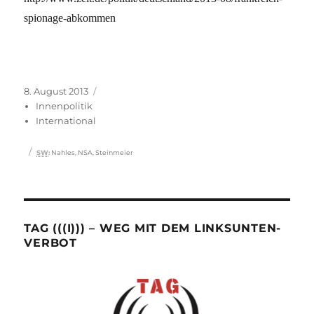
spionage-abkommen
Veröffentlicht
Kategorien
8. August 2013
am
Innenpolitik
International
Schlagwörter
SW
:
Nahles
,
NSA
,
Steinmeier
TAG (((I))) – WEG MIT DEM LINKSUNTEN-
VERBOT