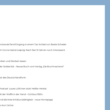
anizewski fand Eingang in einem Taz-Artikel von Beate Scheder
m Conne Island-Leipzig: Nach fast 10 Jahren noch interessant.
erben und Sterben lassen
er Solidarität – Neues Buch vom Verlag „Die Buchmacherei“
ast des Deutschlandfunk:
Podcast: Laues Lüftchen statt Heißer Herbst
Mit der Waffe in der Hand – Cottbus 1920«.
nd die linke Kritik(un)dähigkeit – neue Homepage
s Kurt Jotter