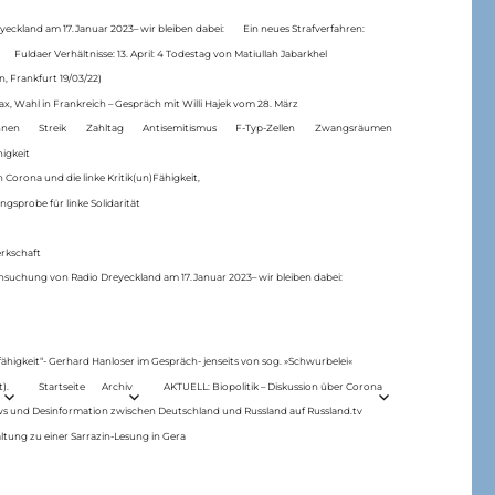
eckland am 17.Januar 2023– wir bleiben dabei:
Ein neues Strafverfahren:
Fuldaer Verhältnisse: 13. April: 4 Todestag von Matiul­lah Jabarkhel
n, Frankfurt 19/03/22)
ax, Wahl in Frankreich – Gespräch mit Willi Hajek vom 28. März
nen
Streik
Zahltag
Antisemitismus
F-Typ-Zellen
Zwangsräumen
higkeit
 Corona und die linke Kritik(un)Fähigkeit,
ngsprobe für linke Solidarität
rkschaft
hsuchung von Radio Dreyeckland am 17.Januar 2023– wir bleiben dabei:
 fähigkeit“- Gerhard Hanloser im Gespräch- jenseits von sog. »Schwurbelei«
).
Startseite
Archiv
AKTUELL: Biopolitik – Diskussion über Corona
ws und Desinformation zwischen Deutschland und Russland auf Russland.tv
ltung zu einer Sarrazin-Lesung in Gera