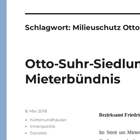
Schlagwort:
Milieuschutz Ott
Otto-Suhr-Siedlun
Mieterbündnis
Veröffentlicht
8. Mai 2018
Bezirksamt Friedri
am
Kategorien
hüttenundhäuser
Innenpolitik
Im Streit um Miet
Soziales