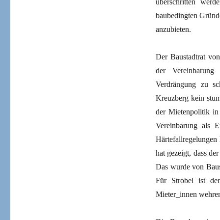
überschritten werde
baubedingten Gründe
anzubieten.
Der Baustadtrat von
der Vereinbarung
Verdrängung zu sch
Kreuzberg kein stum
der Mietenpolitik i
Vereinbarung als E
Härtefallregelungen
hat gezeigt, dass d
Das wurde von Baust
Für Strobel ist d
Mieter_innen wehre