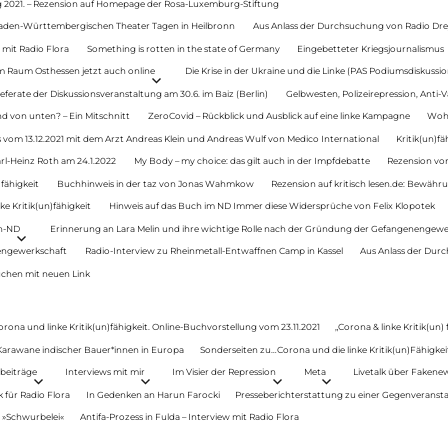
g 2021. – Rezension auf Homepage der Rosa-Luxemburg-Stiftung
Baden-Württembergischen Theater Tagen in Heilbronn
Aus Anlass der Durchsuchung von Radio Drey
 mit Radio Flora
Something is rotten in the state of Germany
Eingebetteter Kriegsjournalismus
im Raum Osthessen jetzt auch online
Die Krise in der Ukraine und die Linke (PAS Podiumsdiskussio
ferate der Diskussionsveranstaltung am 30.6. im Baiz (Berlin)
Gelbwesten, Polizeirepression, Anti-V
 von unten? – Ein Mitschnitt
ZeroCovid – Rückblick und Ausblick auf eine linke Kampagne
Woh
 vom 13.12.2021 mit dem Arzt Andreas Klein und Andreas Wulf von Medico International
Kritik(un)fä
rl-Heinz Roth am 24.1.2022
My Body – my choice: das gilt auch in der Impfdebatte
Rezension von
fähigkeit
Buchhinweis in der taz von Jonas Wahmkow
Rezension auf kritisch lesen.de: Bewähru
e Kritik(un)fähigkeit
Hinweis auf das Buch im ND Immer diese Widersprüche von Felix Klopotek
en-ND
Erinnerung an Lara Melin und ihre wichtige Rolle nach der Gründung der Gefangenengewe
nengewerkschaft
Radio-Interview zu Rheinmetall-Entwaffnen Camp in Kassel
Aus Anlass der Durc
auchen mit neuen Link
orona und linke Kritik(un)fähigkeit. Online-Buchvorstellung vom 23.11.2021
„Corona & linke Kritik(un)
: Karawane indischer Bauer*innen in Europa
Sonderseiten zu…Corona und die linke Kritik(un)Fähigkeit
beiträge
Interviews mit mir
Im Visier der Repression
Meta
Livetalk über Fakene
für Radio Flora
In Gedenken an Harun Farocki
Presseberichterstattung zu einer Gegenveransta
. »Schwurbelei«
Antifa-Prozess in Fulda – Interview mit Radio Flora