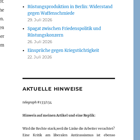
r.
Rüstungsproduktion in Berlin: Widerstand
he
gegen Waffenschmiede
n.
29. Juli 2026
en
Spagat zwischen Friedenspolitik und
Rüstungskonzern
er
26. Juli 2026
em
Einsprüche gegen Kriegstüchtigkeit
22. Juli 2026
AKTUELLE HINWEISE
telegraph
#133/134
Hinweis auf meinen Artikel und eine Replik:
Wird die Rechte stark,weil die Linke die Arbeiter verachtet?
Eine Kritik am liberalen Antirassismus ist ebenso