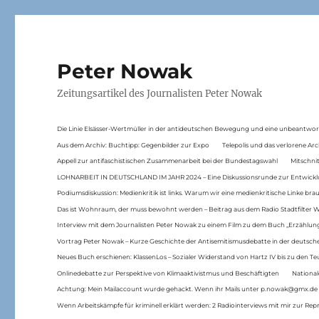
Peter Nowak
Zeitungsartikel des Journalisten Peter Nowak
Die Linie Elsässer-Wertmüller in der antideutschen Bewegung und eine unbeantwor
Aus dem Archiv: Buchtipp: Gegenbilder zur Expo
Telepolis und das verlorene Arc
Appell zur antifaschistischen Zusammenarbeit bei der Bundestagswahl
Mitschni
LOHNARBEIT IN DEUTSCHLAND IM JAHR 2024 – Eine Diskussionsrunde zur Entwickl
Podiumsdiskussion: Medienkritik ist links. Warum wir eine medienkritische Linke br
Das ist Wohnraum, der muss bewohnt werden – Beitrag aus dem Radio Stadtfilter 
Interview mit dem Journalisten Peter Nowak zu einem Film zu dem Buch „Erzählung
Vortrag Peter Nowak – Kurze Geschichte der Antisemitismusdebatte in der deutsche
Neues Buch erschienen: KlassenLos – Sozialer Widerstand von Hartz IV bis zu den 
Onlinedebatte zur Perspektive von Klimaaktivistmus und Beschäftigten
National
Achtung: Mein Mailaccount wurde gehackt. Wenn ihr Mails unter p.nowak@gmx.de
Wenn Arbeitskämpfe für kriminell erklärt werden: 2 Radiointerviews mit mir zur Rep