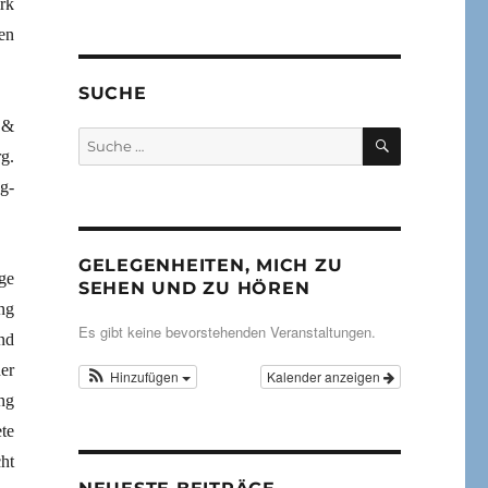
rk
en
SUCHE
 &
SUCHEN
Suche
g.
nach:
g-
GELEGENHEITEN, MICH ZU
ge
SEHEN UND ZU HÖREN
ng
Es gibt keine bevorstehenden Veranstaltungen.
nd
er
Hinzufügen
Kalender anzeigen
ng
te
ht