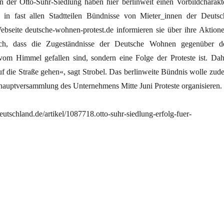
der Otto-Suhr-Siedlung haben hier berlinweit einen Vorbildcharakte
s in fast allen Stadtteilen Bündnisse von Mieter_innen der Deutsc
seite deutsche-wohnen-protest.de informieren sie über ihre Aktione
tlich, dass die Zugeständnisse der Deutsche Wohnen gegenüber d
vom Himmel gefallen sind, sondern eine Folge der Proteste ist. Dah
uf die Straße gehen«, sagt Strobel. Das berlinweite Bündnis wolle zud
shauptversammlung des Unternehmens Mitte Juni Proteste organisieren.
utschland.de/artikel/1087718.otto-suhr-siedlung-erfolg-fuer-