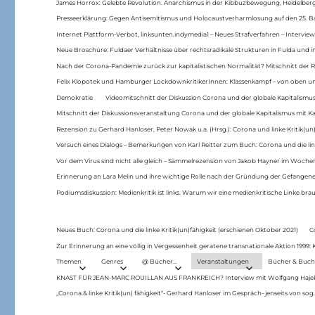
James Horrox: Gelebte Revolution. Anarchismus in der Kibbuzbewegung, Heidelber
Presseerklärung: Gegen Antisemitismus und Holocaustverharmlosung auf den 25. 
Internet Plattform-Verbot, linksunten.indymedia1 – Neues Strafverfahren – Interview
Neue Broschüre: Fuldaer Verhältnisse über rechtsradikale Strukturen in Fulda und 
Nach der Corona-Pandemie zurück zur kapitalistischen Normalität? Mitschnitt der Re
Felix Klopotek und Hamburger LockdownkritikerInnen: Klassenkampf – von oben und
Demokratie
Videomitschnitt der Diskussion Corona und der globale Kapitalismus
Mitschnitt der Diskussionsveranstaltung Corona und der globale Kapitalismus mit Ka
Rezension zu Gerhard Hanloser, Peter Nowak u.a. (Hrsg.): Corona und linke Kritik(un)
Versuch eines Dialogs – Bemerkungen von Karl Reitter zum Buch: Corona und die link
Vor dem Virus sind nicht alle gleich – Sammelrezension von Jakob Hayner im Woch
Erinnerung an Lara Melin und ihre wichtige Rolle nach der Gründung der Gefange
Podiumsdiskussion: Medienkritik ist links. Warum wir eine medienkritische Linke br
Neues Buch: Corona und die linke Kritik(un)fähigkeit (erschienen Oktober 2021)
C
Zur Erinnerung an eine völlig in Vergessenheit geratene transnationale Aktion 1999
Themen
Genres
@ Bücher…
Veranstaltungen
Bücher & Buch
KNAST FÜR JEAN-MARC ROUILLAN AUS FRANKREICH? Interview mit Wolfgang Hajek 
„Corona & linke Kritik(un) fähigkeit“- Gerhard Hanloser im Gespräch- jenseits von sog