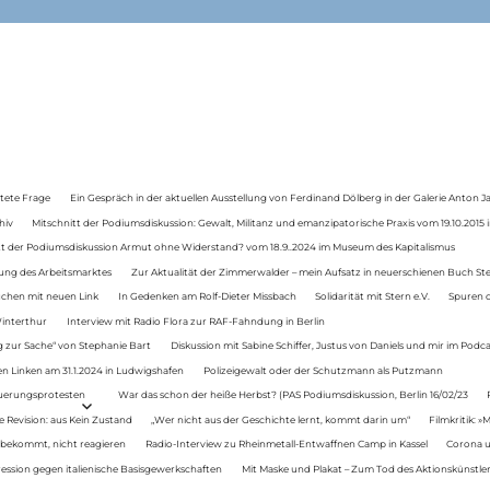
tete Frage
Ein Gespräch in der aktuellen Ausstellung von Ferdinand Dölberg in der Galerie Anton J
hiv
Mitschnitt der Podiumsdiskussion: Gewalt, Militanz und emanzipatorische Praxis vom 19.10.2015 i
tt der Podiumsdiskussion Armut ohne Widerstand? vom 18.9..2024 im Museum des Kapitalismus
ung des Arbeitsmarktes
Zur Aktualität der Zimmerwalder – mein Aufsatz in neuerschienen Buch St
auchen mit neuen Link
In Gedenken am Rolf-Dieter Missbach
Solidarität mit Stern e.V.
Spuren d
Winterthur
Interview mit Radio Flora zur RAF-Fahndung in Berlin
 zur Sache“ von Stephanie Bart
Diskussion mit Sabine Schiffer, Justus von Daniels und mir im Podc
n Linken am 31.1.2024 in Ludwigshafen
Polizeigewalt oder der Schutzmann als Putzmann
Teuerungsprotesten
War das schon der heiße Herbst? (PAS Podiumsdiskussion, Berlin 16/02/23
e Revision: aus Kein Zustand
„Wer nicht aus der Geschichte lernt, kommt darin um“
Filmkritik: »
 bekommt, nicht reagieren
Radio-Interview zu Rheinmetall-Entwaffnen Camp in Kassel
Corona u
ression gegen italienische Basisgewerkschaften
Mit Maske und Plakat – Zum Tod des Aktionskünstler