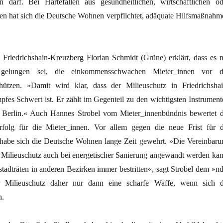
n darf. Bei Härtefällen aus gesundheitlichen, wirtschaftlichen od
n hat sich die Deutsche Wohnen verpflichtet, adäquate Hilfsmaßnahm
 Friedrichshain-Kreuzberg Florian Schmidt (Grüne) erklärt, dass es m
 gelungen sei, die einkommensschwachen Mieter_innen vor d
ützen. »Damit wird klar, dass der Milieuschutz in Friedrichshai
pfes Schwert ist. Er zählt im Gegenteil zu den wichtigsten Instrument
n Berlin.« Auch Hannes Strobel vom Mieter_innenbündnis bewertet d
rfolg für die Mieter_innen. Vor allem gegen die neue Frist für d
 habe sich die Deutsche Wohnen lange Zeit gewehrt. »Die Vereinbaru
er Milieuschutz auch bei energetischer Sanierung angewandt werden kan
adträten in anderen Bezirken immer bestritten«, sagt Strobel dem »nd
er Milieuschutz daher nur dann eine scharfe Waffe, wenn sich d
n.