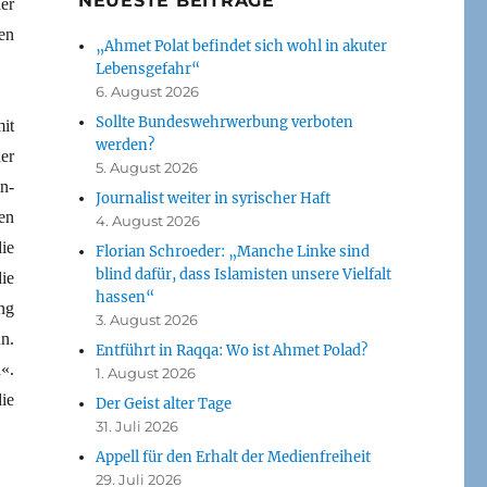
NEUESTE BEITRÄGE
er
en
„Ahmet Polat befindet sich wohl in akuter
Lebensgefahr“
6. August 2026
Sollte Bundeswehrwerbung verboten
it
werden?
er
5. August 2026
n-
Journalist weiter in syrischer Haft
en
4. August 2026
ie
Florian Schroeder: „Manche Linke sind
blind dafür, dass Islamisten unsere Vielfalt
ie
hassen“
ng
3. August 2026
n.
Entführt in Raqqa: Wo ist Ahmet Polad?
«.
1. August 2026
ie
Der Geist alter Tage
31. Juli 2026
Appell für den Erhalt der Medienfreiheit
29. Juli 2026