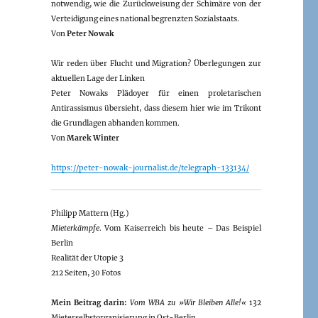
notwendig, wie die Zurückweisung der Schimäre von der
Verteidigung eines national begrenzten Sozialstaats.
Von
Peter Nowak
Wir reden über Flucht und Migration? Überlegungen zur
aktuellen Lage der Linken
Peter Nowaks Plädoyer für einen proletarischen
Antirassismus übersieht, dass diesem hier wie im Trikont
die Grundlagen abhanden kommen.
Von
Marek Winter
https://peter-nowak-journalist.de/telegraph-133134/
Philipp Mattern (Hg.)
Mieterkämpfe
. Vom Kaiserreich bis heute – Das Beispiel
Berlin
Realität der Utopie 3
212 Seiten, 30 Fotos
Mein Beitrag darin:
Vom WBA zu »Wir Bleiben Alle!«
132
Mieterselbstorganisierung in Ost-Berlin