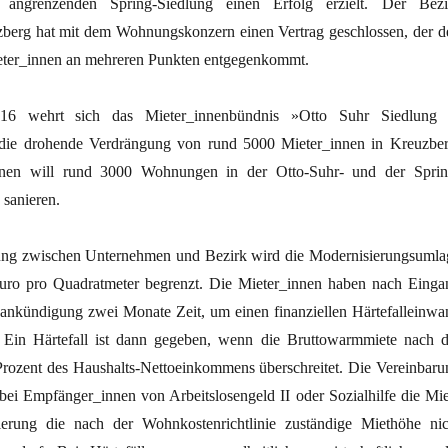
angrenzenden Spring-Siedlung einen Erfolg erzielt. Der Bezi
zberg hat mit dem Wohnungskonzern einen Vertrag geschlossen, der d
eter_innen an mehreren Punkten entgegenkommt.
016 wehrt sich das Mieter_innenbündnis »Otto Suhr Siedlung
ie drohende Verdrängung von rund 5000 Mieter_innen in Kreuzber
en will rund 3000 Wohnungen in der Otto-Suhr- und der Sprin
 sanieren.
ung zwischen Unternehmen und Bezirk wird die Modernisierungsumla
uro pro Quadratmeter begrenzt. Die Mieter_innen haben nach Einga
ankündigung zwei Monate Zeit, um einen finanziellen Härtefalleinwa
 Ein Härtefall ist dann gegeben, wenn die Bruttowarmmiete nach d
rozent des Haushalts-Nettoeinkommens überschreitet. Die Vereinbaru
 bei Empfänger_innen von Arbeitslosengeld II oder Sozialhilfe die Mie
erung die nach der Wohnkostenrichtlinie zuständige Miethöhe nic