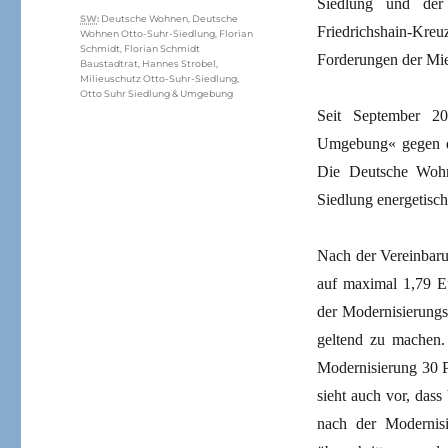
Siedlung und der 
Schlagwörter
SW
:
Deutsche Wohnen
,
Deutsche
Friedrichshain-Kreu
Wohnen Otto-Suhr-Siedlung
,
Florian
Schmidt
,
Florian Schmidt
Forderungen der Mi
Baustadtrat
,
Hannes Strobel
,
Milieuschutz Otto-Suhr-Siedlung
,
Otto Suhr Siedlung & Umgebung
Seit September 2
Umgebung« gegen d
Die Deutsche Wohn
Siedlung energetisch
Nach der Vereinbar
auf maximal 1,79 E
der Modernisierungs
geltend zu machen.
Modernisierung 30 P
sieht auch vor, dass
nach der Modernisi