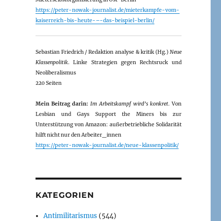
https://peter-nowak-journalist.de/mieterkampfe-vom-
kaiserreich-bis-heute-–-das-beispiel-berlin/
Sebastian Friedrich / Redaktion analyse & kritik (Hg.)
Neue
Klassenpolitik
. Linke Strategien gegen Rechtsruck und
Neoliberalismus
220 Seiten
Mein Beitrag darin:
Im Arbeitskampf wird’s konkret
. Von
Lesbian und Gays Support the Miners bis zur
Unterstützung von Amazon: außerbetriebliche Solidarität
hilft nicht nur den Arbeiter_innen
https://peter-nowak-journalist.de/neue-klassenpolitik/
KATEGORIEN
Antimilitarismus
(544)