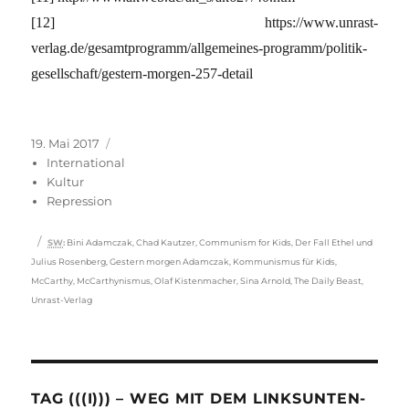
[12] https://www.unrast-
verlag.de/gesamtprogramm/allgemeines-programm/politik-
gesellschaft/gestern-morgen-257-detail
Veröffentlicht
Kategorien
19. Mai 2017
am
International
Kultur
Repression
Schlagwörter
SW
:
Bini Adamczak
,
Chad Kautzer
,
Communism for Kids
,
Der Fall Ethel und
Julius Rosenberg
,
Gestern morgen Adamczak
,
Kommunismus für Kids
,
McCarthy
,
McCarthynismus
,
Olaf Kistenmacher
,
Sina Arnold
,
The Daily Beast
,
Unrast-Verlag
TAG (((I))) – WEG MIT DEM LINKSUNTEN-