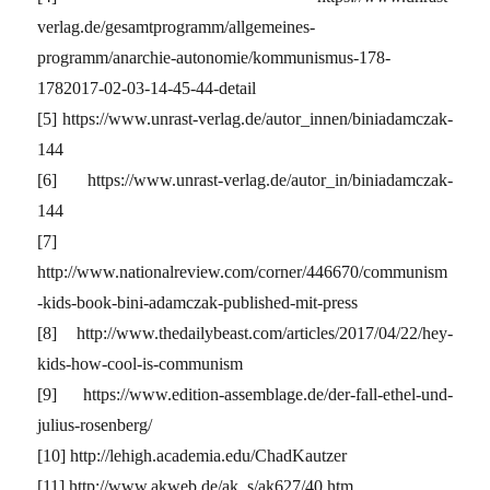
verlag.de/gesamtprogramm/allgemeines-
programm/anarchie-autonomie/kommunismus-178-
1782017-02-03-14-45-44-detail
[5] https://www.unrast-verlag.de/autor_innen/biniadamczak-
144
[6] https://www.unrast-verlag.de/autor_in/biniadamczak-
144
[7]
http://www.nationalreview.com/corner/446670/communism
-kids-book-bini-adamczak-published-mit-press
[8] http://www.thedailybeast.com/articles/2017/04/22/hey-
kids-how-cool-is-communism
[9] https://www.edition-assemblage.de/der-fall-ethel-und-
julius-rosenberg/
[10] http://lehigh.academia.edu/ChadKautzer
[11] http://www.akweb.de/ak_s/ak627/40.htm