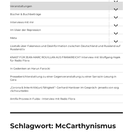
anzeigen
Veranstaltungen
Unterme
anzeigen
Bücher & Buchbeiträge
Unterme
anzeigen
Interviews mit mir
Unterme
anzeigen
Im Visier der Repression
Unterme
anzeigen
Meta
Unterme
anzeigen
Livetalk über Fakenews und Desinformation zwischen Deutschland und Russland auf
Russland.tv
KNAST FÜR JEAN-MARC ROUILLAN AUS FRANKREICH? Interview mit Wolfgang Hajek
für Radio Flora
In Gedenken an Harun Farocki
Presseberichterstattung zu einer Gegenveranstaltung zu einer Sarrazin-Lesung in
Gera
„Corona & linke Kritik(un) fähigkeit“- Gerhard Hanloser im Gespräch- jenseits von sog.
»Schwurbelei«
Antifa-Prozess in Fulda – Interview mit Radio Flora
Schlagwort:
McCarthynismus