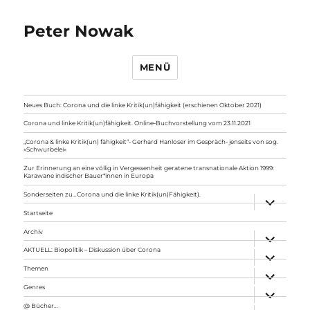
Peter Nowak
MENÜ
Neues Buch: Corona und die linke Kritik(un)fähigkeit (erschienen Oktober 2021)
Corona und linke Kritik(un)fähigkeit. Online-Buchvorstellung vom 23.11.2021
„Corona & linke Kritik(un) fähigkeit“- Gerhard Hanloser im Gespräch- jenseits von sog.
»Schwurbelei«
Zur Erinnerung an eine völlig in Vergessenheit geratene transnationale Aktion 1999:
Karawane indischer Bauer*innen in Europa
Sonderseiten zu…Corona und die linke Kritik(un)Fähigkeit).
Unterme
anzeigen
Startseite
Archiv
Unterme
anzeigen
AKTUELL: Biopolitik – Diskussion über Corona
Unterme
anzeigen
Themen
Unterme
anzeigen
Genres
Unterme
anzeigen
@ Bücher…
Unterme