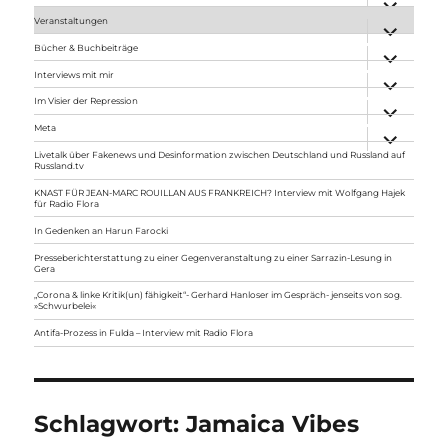
anzeigen
Veranstaltungen
Unterme
anzeigen
Bücher & Buchbeiträge
Unterme
anzeigen
Interviews mit mir
Unterme
anzeigen
Im Visier der Repression
Unterme
anzeigen
Meta
Unterme
anzeigen
Livetalk über Fakenews und Desinformation zwischen Deutschland und Russland auf
Russland.tv
KNAST FÜR JEAN-MARC ROUILLAN AUS FRANKREICH? Interview mit Wolfgang Hajek
für Radio Flora
In Gedenken an Harun Farocki
Presseberichterstattung zu einer Gegenveranstaltung zu einer Sarrazin-Lesung in
Gera
„Corona & linke Kritik(un) fähigkeit“- Gerhard Hanloser im Gespräch- jenseits von sog.
»Schwurbelei«
Antifa-Prozess in Fulda – Interview mit Radio Flora
Schlagwort:
Jamaica Vibes