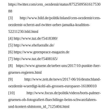
https://twitter.com/cem_oezdemir/status/8752509561617530
88
[3] http://www.bild.de/politik/inland/cem-oezdemir/cem-
oezdemir-scherzt-auf-twitter-ueber-jamaika-koalition-
52211230.bild.html
[4] http://www.taz.de/!5418380/
[5] http://www.ehefueralle.de/
[6] https://www.greenpeace-magazin.de
[7] http://www.taz.de/!5408165/
[8] https://www.gruene.de/ueber-uns/2017/10-punkte-fuer-
gruenes-regieren.html
[9] http://www.zeit.de/news/2017-06/16/deutschland-
oezdemir-wuerdigt-kohl-als-grossen-europaeer-16180010
[10] http://www.focus.de/politik/videos/boris-palmer-
gruenen-ob-fotografiert-fluechtlinge-beim-schwarzfahren-
und-kontert-shitstorm_id_7125404.html