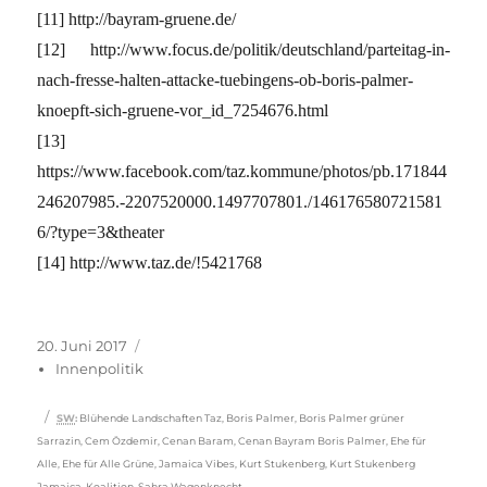
[11] http://bayram-gruene.de/
[12] http://www.focus.de/politik/deutschland/parteitag-in-
nach-fresse-halten-attacke-tuebingens-ob-boris-palmer-
knoepft-sich-gruene-vor_id_7254676.html
[13]
https://www.facebook.com/taz.kommune/photos/pb.171844
246207985.-2207520000.1497707801./146176580721581
6/?type=3&theater
[14] http://www.taz.de/!5421768
Veröffentlicht
Kategorien
20. Juni 2017
am
Innenpolitik
Schlagwörter
SW
:
Blühende Landschaften Taz
,
Boris Palmer
,
Boris Palmer grüner
Sarrazin
,
Cem Özdemir
,
Cenan Baram
,
Cenan Bayram Boris Palmer
,
Ehe für
Alle
,
Ehe für Alle Grüne
,
Jamaica Vibes
,
Kurt Stukenberg
,
Kurt Stukenberg
Jamaica-Koalition
,
Sahra Wagenknecht