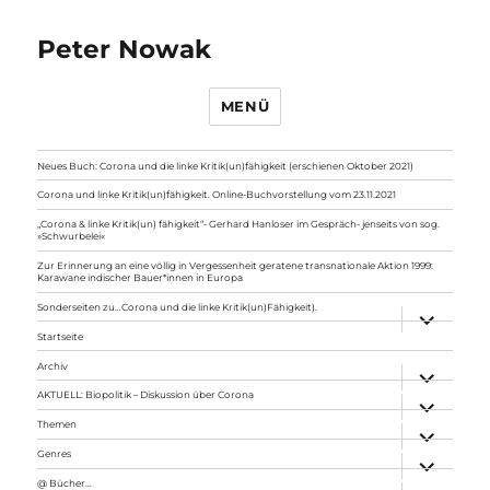
Peter Nowak
MENÜ
Neues Buch: Corona und die linke Kritik(un)fähigkeit (erschienen Oktober 2021)
Corona und linke Kritik(un)fähigkeit. Online-Buchvorstellung vom 23.11.2021
„Corona & linke Kritik(un) fähigkeit“- Gerhard Hanloser im Gespräch- jenseits von sog.
»Schwurbelei«
Zur Erinnerung an eine völlig in Vergessenheit geratene transnationale Aktion 1999:
Karawane indischer Bauer*innen in Europa
Sonderseiten zu…Corona und die linke Kritik(un)Fähigkeit).
Unterme
anzeigen
Startseite
Archiv
Unterme
anzeigen
AKTUELL: Biopolitik – Diskussion über Corona
Unterme
anzeigen
Themen
Unterme
anzeigen
Genres
Unterme
anzeigen
@ Bücher…
Unterme