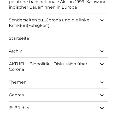
geratene transnationale Aktion 1999: Karawane
indischer Bauer*innen in Europa
Unterme
Sonderseiten zu…Corona und die linke
anzeigen
Kritik(un)Fähigkeit).
Startseite
Unterme
Archiv
anzeigen
Unterme
AKTUELL: Biopolitik – Diskussion über
anzeigen
Corona
Unterme
Themen
anzeigen
Unterme
Genres
anzeigen
Unterme
@ Bücher…
anzeigen