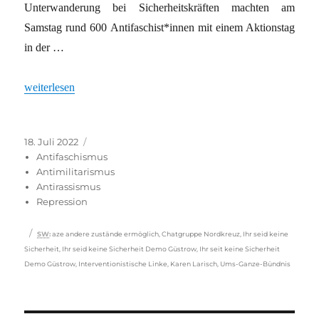
Unterwanderung bei Sicherheitskräften machten am
Samstag rund 600 Antifaschist*innen mit einem Aktionstag
in der …
„Zweifel an der Sicherheit“
weiterlesen
Veröffentlicht
Kategorien
18. Juli 2022
am
Antifaschismus
Antimilitarismus
Antirassismus
Repression
Schlagwörter
SW
:
aze andere zustände ermöglich
,
Chatgruppe Nordkreuz
,
Ihr seid keine
Sicherheit
,
Ihr seid keine Sicherheit Demo Güstrow
,
Ihr seit keine Sicherheit
Demo Güstrow
,
Interventionistische Linke
,
Karen Larisch
,
Ums-Ganze-Bündnis