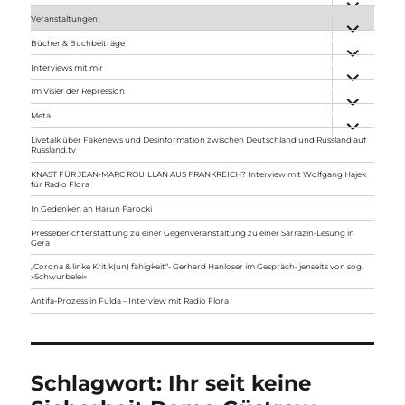
anzeigen
Veranstaltungen
Unterme
anzeigen
Bücher & Buchbeiträge
Unterme
anzeigen
Interviews mit mir
Unterme
anzeigen
Im Visier der Repression
Unterme
anzeigen
Meta
Unterme
anzeigen
Livetalk über Fakenews und Desinformation zwischen Deutschland und Russland auf
Russland.tv
KNAST FÜR JEAN-MARC ROUILLAN AUS FRANKREICH? Interview mit Wolfgang Hajek
für Radio Flora
In Gedenken an Harun Farocki
Presseberichterstattung zu einer Gegenveranstaltung zu einer Sarrazin-Lesung in
Gera
„Corona & linke Kritik(un) fähigkeit“- Gerhard Hanloser im Gespräch- jenseits von sog.
»Schwurbelei«
Antifa-Prozess in Fulda – Interview mit Radio Flora
Schlagwort:
Ihr seit keine