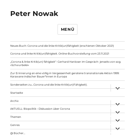
Peter Nowak
MENÜ
Neues Buch: Corona und die linke Kritik(un)fähigkeit (erschienen Oktober 2021)
Corona und linke Kritik(un)fähigkeit. Online-Buchvorstellung vom 23.11.2021
„Corona & linke Kritik(un) fähigkeit“- Gerhard Hanloser im Gespräch- jenseits von sog.
»Schwurbelei«
Zur Erinnerung an eine völlig in Vergessenheit geratene transnationale Aktion 1999:
Karawane indischer Bauer*innen in Europa
Sonderseiten zu…Corona und die linke Kritik(un)Fähigkeit).
Unterme
anzeigen
Startseite
Archiv
Unterme
anzeigen
AKTUELL: Biopolitik – Diskussion über Corona
Unterme
anzeigen
Themen
Unterme
anzeigen
Genres
Unterme
anzeigen
@ Bücher…
Unterme