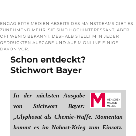
ENGAGIERTE MEDIEN ABSEITS DES MAINSTREAMS GIBT ES
ZUNEHMEND MEHR. SIE SIND HOCHINTERESSANT, ABER
OFT WENIG BEKANNT. DESHALB STELLT M IN JEDER
GEDRUCKTEN AUSGABE UND AUF M ONLINE EINIGE
DAVON VOR.
Schon entdeckt?
Stichwort Bayer
In der nächsten Ausgabe
von Stichwort Bayer:
„Glyphosat als Chemie-Waffe. Momentan
kommt es im Nahost-Krieg zum Einsatz.