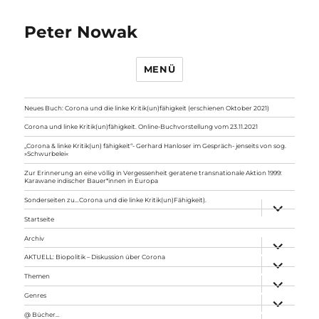
Peter Nowak
MENÜ
Neues Buch: Corona und die linke Kritik(un)fähigkeit (erschienen Oktober 2021)
Corona und linke Kritik(un)fähigkeit. Online-Buchvorstellung vom 23.11.2021
„Corona & linke Kritik(un) fähigkeit“- Gerhard Hanloser im Gespräch- jenseits von sog.
»Schwurbelei«
Zur Erinnerung an eine völlig in Vergessenheit geratene transnationale Aktion 1999:
Karawane indischer Bauer*innen in Europa
Sonderseiten zu…Corona und die linke Kritik(un)Fähigkeit).
Unterme
anzeigen
Startseite
Archiv
Unterme
anzeigen
AKTUELL: Biopolitik – Diskussion über Corona
Unterme
anzeigen
Themen
Unterme
anzeigen
Genres
Unterme
anzeigen
@ Bücher…
Unterme