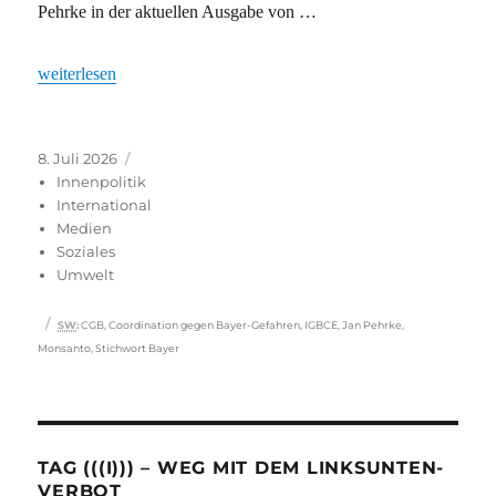
Pehrke in der aktuellen Ausgabe von …
„Schon entdeckt? Stichwort Bayer“
weiterlesen
Veröffentlicht
Kategorien
8. Juli 2026
am
Innenpolitik
International
Medien
Soziales
Umwelt
Schlagwörter
SW
:
CGB
,
Coordination gegen Bayer-Gefahren
,
IGBCE
,
Jan Pehrke
,
Monsanto
,
Stichwort Bayer
TAG (((I))) – WEG MIT DEM LINKSUNTEN-
VERBOT