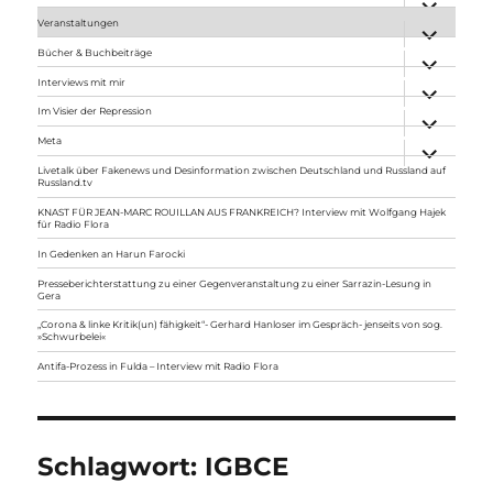
anzeigen
Veranstaltungen
Unterme
anzeigen
Bücher & Buchbeiträge
Unterme
anzeigen
Interviews mit mir
Unterme
anzeigen
Im Visier der Repression
Unterme
anzeigen
Meta
Unterme
anzeigen
Livetalk über Fakenews und Desinformation zwischen Deutschland und Russland auf
Russland.tv
KNAST FÜR JEAN-MARC ROUILLAN AUS FRANKREICH? Interview mit Wolfgang Hajek
für Radio Flora
In Gedenken an Harun Farocki
Presseberichterstattung zu einer Gegenveranstaltung zu einer Sarrazin-Lesung in
Gera
„Corona & linke Kritik(un) fähigkeit“- Gerhard Hanloser im Gespräch- jenseits von sog.
»Schwurbelei«
Antifa-Prozess in Fulda – Interview mit Radio Flora
Schlagwort:
IGBCE