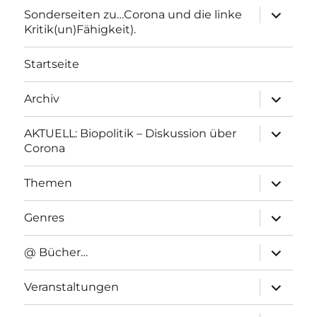
Unterme
Sonderseiten zu…Corona und die linke
anzeigen
Kritik(un)Fähigkeit).
Startseite
Unterme
Archiv
anzeigen
Unterme
AKTUELL: Biopolitik – Diskussion über
anzeigen
Corona
Unterme
Themen
anzeigen
Unterme
Genres
anzeigen
Unterme
@ Bücher…
anzeigen
Unterme
Veranstaltungen
anzeigen