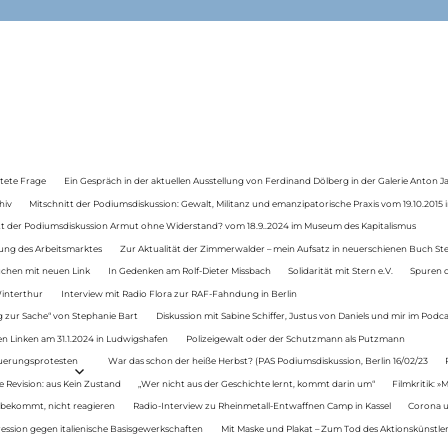
tete Frage
Ein Gespräch in der aktuellen Ausstellung von Ferdinand Dölberg in der Galerie Anton J
hiv
Mitschnitt der Podiumsdiskussion: Gewalt, Militanz und emanzipatorische Praxis vom 19.10.2015 i
tt der Podiumsdiskussion Armut ohne Widerstand? vom 18.9..2024 im Museum des Kapitalismus
ung des Arbeitsmarktes
Zur Aktualität der Zimmerwalder – mein Aufsatz in neuerschienen Buch St
auchen mit neuen Link
In Gedenken am Rolf-Dieter Missbach
Solidarität mit Stern e.V.
Spuren d
Winterthur
Interview mit Radio Flora zur RAF-Fahndung in Berlin
 zur Sache“ von Stephanie Bart
Diskussion mit Sabine Schiffer, Justus von Daniels und mir im Podc
n Linken am 31.1.2024 in Ludwigshafen
Polizeigewalt oder der Schutzmann als Putzmann
Teuerungsprotesten
War das schon der heiße Herbst? (PAS Podiumsdiskussion, Berlin 16/02/23
e Revision: aus Kein Zustand
„Wer nicht aus der Geschichte lernt, kommt darin um“
Filmkritik: »
 bekommt, nicht reagieren
Radio-Interview zu Rheinmetall-Entwaffnen Camp in Kassel
Corona u
ression gegen italienische Basisgewerkschaften
Mit Maske und Plakat – Zum Tod des Aktionskünstler