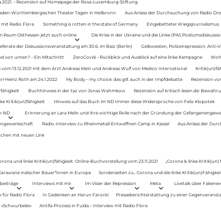
g 2021. – Rezension auf Homepage der Rosa-Luxemburg-Stiftung
Baden-Württembergischen Theater Tagen in Heilbronn
Aus Anlass der Durchsuchung von Radio Drey
 mit Radio Flora
Something is rotten in the state of Germany
Eingebetteter Kriegsjournalismus
im Raum Osthessen jetzt auch online
Die Krise in der Ukraine und die Linke (PAS Podiumsdiskussio
ferate der Diskussionsveranstaltung am 30.6. im Baiz (Berlin)
Gelbwesten, Polizeirepression, Anti-V
 von unten? – Ein Mitschnitt
ZeroCovid – Rückblick und Ausblick auf eine linke Kampagne
Woh
 vom 13.12.2021 mit dem Arzt Andreas Klein und Andreas Wulf von Medico International
Kritik(un)fä
rl-Heinz Roth am 24.1.2022
My Body – my choice: das gilt auch in der Impfdebatte
Rezension von
fähigkeit
Buchhinweis in der taz von Jonas Wahmkow
Rezension auf kritisch lesen.de: Bewähru
e Kritik(un)fähigkeit
Hinweis auf das Buch im ND Immer diese Widersprüche von Felix Klopotek
en-ND
Erinnerung an Lara Melin und ihre wichtige Rolle nach der Gründung der Gefangenengewe
nengewerkschaft
Radio-Interview zu Rheinmetall-Entwaffnen Camp in Kassel
Aus Anlass der Durc
auchen mit neuen Link
orona und linke Kritik(un)fähigkeit. Online-Buchvorstellung vom 23.11.2021
„Corona & linke Kritik(un)
: Karawane indischer Bauer*innen in Europa
Sonderseiten zu…Corona und die linke Kritik(un)Fähigkeit
beiträge
Interviews mit mir
Im Visier der Repression
Meta
Livetalk über Fakene
für Radio Flora
In Gedenken an Harun Farocki
Presseberichterstattung zu einer Gegenveransta
. »Schwurbelei«
Antifa-Prozess in Fulda – Interview mit Radio Flora