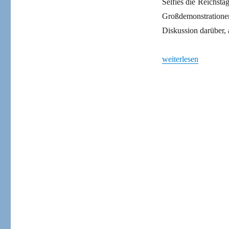
Selfies die Reichsta
Großdemonstrationen
Diskussion darüber, 
„Was ist eigentlich 
weiterlesen