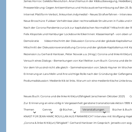
James Horrox: Gelebte Revolution. Anarchismus in der Kibbuzbewegung, Heidelber
Presseerklärung: Gegen Antisemitismus und Holocaustverharmlosung auf den 25. 
Internet Plattform-Verbot, linksunten.indymedia1 – Neues Strafverfahren – Interview
Neue Broschüre: Fuldaer Verhältnisse über rechtsradikale Strukturen in Fulda und 
Nach der Corona-Pandemie zurück zur kapitalistischen Normalität? Mitschnitt der Re
Felix Klopotek und Hamburger LockdownkritikerInnen: Klassenkampf – von oben und
Demokratie
Videomitschnitt der Diskussion Corona und der globale Kapitalismus
Mitschnitt der Diskussionsveranstaltung Corona und der globale Kapitalismus mit Ka
Rezension zu Gerhard Hanloser, Peter Nowak u.a. (Hrsg.): Corona und linke Kritik(un)
Versuch eines Dialogs – Bemerkungen von Karl Reitter zum Buch: Corona und die link
Vor dem Virus sind nicht alle gleich – Sammelrezension von Jakob Hayner im Woch
Erinnerung an Lara Melin und ihre wichtige Rolle nach der Gründung der Gefange
Podiumsdiskussion: Medienkritik ist links. Warum wir eine medienkritische Linke br
Neues Buch: Corona und die linke Kritik(un)fähigkeit (erschienen Oktober 2021)
C
Zur Erinnerung an eine völlig in Vergessenheit geratene transnationale Aktion 1999
Themen
Genres
@ Bücher…
Veranstaltungen
Bücher & Buch
KNAST FÜR JEAN-MARC ROUILLAN AUS FRANKREICH? Interview mit Wolfgang Hajek 
„Corona & linke Kritik(un) fähigkeit“- Gerhard Hanloser im Gespräch- jenseits von sog