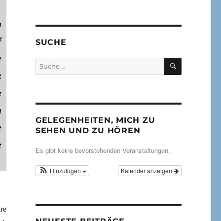
n
f
SUCHE
e
SUCHEN
Suche
nach:
z
e
h
GELEGENHEITEN, MICH ZU
e
SEHEN UND ZU HÖREN
e
Es gibt keine bevorstehenden Veranstaltungen.
Hinzufügen
Kalender anzeigen
re