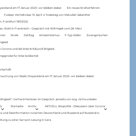
eckland am 17.Januar 2023– wir bleiben dabei:
Ein neues Strafverfahren:
Fuldaer Verhältnisse: 13. April: 4 Todestag von Matiul­lah Jabarkhel
n, Frankfurt 19/03/22)
ax, Wahl in Frankreich – Gespräch mit Willi Hajek vom 28. März
nen
Streik
Zahltag
Antisemitismus
F-Typ-Zellen
Zwangsräumen
higkeit
 Corona und die linke Kritik(un)Fähigkeit,
ngsprobe für linke Solidarität
rkschaft
hsuchung von Radio Dreyeckland am 17.Januar 2023– wir bleiben dabei:
 fähigkeit“- Gerhard Hanloser im Gespräch- jenseits von sog. »Schwurbelei«
).
Startseite
Archiv
AKTUELL: Biopolitik – Diskussion über Corona
ws und Desinformation zwischen Deutschland und Russland auf Russland.tv
ltung zu einer Sarrazin-Lesung in Gera