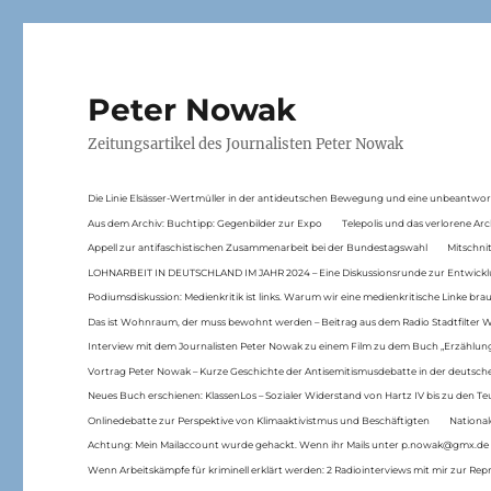
Peter Nowak
Zeitungsartikel des Journalisten Peter Nowak
Die Linie Elsässer-Wertmüller in der antideutschen Bewegung und eine unbeantwor
Aus dem Archiv: Buchtipp: Gegenbilder zur Expo
Telepolis und das verlorene Arc
Appell zur antifaschistischen Zusammenarbeit bei der Bundestagswahl
Mitschni
LOHNARBEIT IN DEUTSCHLAND IM JAHR 2024 – Eine Diskussionsrunde zur Entwickl
Podiumsdiskussion: Medienkritik ist links. Warum wir eine medienkritische Linke br
Das ist Wohnraum, der muss bewohnt werden – Beitrag aus dem Radio Stadtfilter 
Interview mit dem Journalisten Peter Nowak zu einem Film zu dem Buch „Erzählung
Vortrag Peter Nowak – Kurze Geschichte der Antisemitismusdebatte in der deutsche
Neues Buch erschienen: KlassenLos – Sozialer Widerstand von Hartz IV bis zu den 
Onlinedebatte zur Perspektive von Klimaaktivistmus und Beschäftigten
National
Achtung: Mein Mailaccount wurde gehackt. Wenn ihr Mails unter p.nowak@gmx.de
Wenn Arbeitskämpfe für kriminell erklärt werden: 2 Radiointerviews mit mir zur Rep