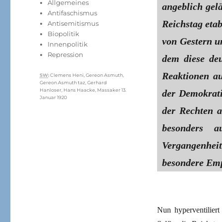
Kategorien
Allgemeines
angeblich gel
Antifaschismus
Reichstag eta
Antisemitismus
Biopolitik
von Gestern u
Innenpolitik
Repression
dem diese deu
Reaktionen au
Schlagwörter
SW
:
Clemens Heni
,
Gereon Asmuth
,
Gereon Asmuth taz
,
Gerhard
Hanloser
,
Hans Haacke
,
Massaker 13.
der Demokrati
Januar 1920
der Rechten a
besonders a
Vergangenheit
besondere Em
Nun hyperventiliert 