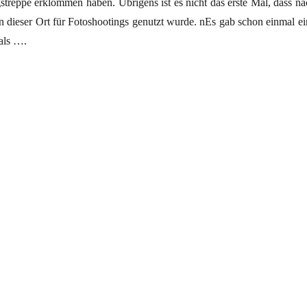
gstreppe erklommen haben. Übrigens ist es nicht das erste Mal, dass na
 dieser Ort für Fotoshootings genutzt wurde. nEs gab schon einmal ei
als ….
am Samstag am Reichstag passiert?“