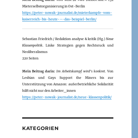
Mieterselbstorganisierung in Ost-Berlin
https://peter-nowak-journalist.de/mieterkampfe-vom-
kaiserreich-bis-heute-–-das-beispiel-berlin/
Sebastian Friedrich / Redaktion analyse & kritik (Hg.)
Neue
Klassenpolitik
. Linke Strategien gegen Rechtsruck und
Neoliberalismus
220 Seiten
Mein Beitrag darin:
Im Arbeitskampf wird’s konkret
. Von
Lesbian und Gays Support the Miners bis zur
Unterstützung von Amazon: außerbetriebliche Solidarität
hilft nicht nur den Arbeiter_innen
https://peter-nowak-journalist.de/neue-klassenpolitik/
KATEGORIEN