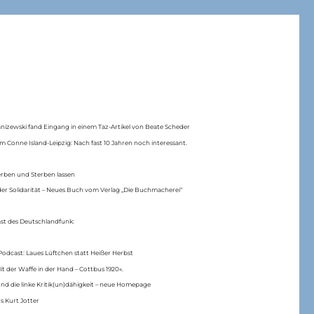
anizewski fand Eingang in einem Taz-Artikel von Beate Scheder
m Conne Island-Leipzig: Nach fast 10 Jahren noch interessant.
erben und Sterben lassen
er Solidarität – Neues Buch vom Verlag „Die Buchmacherei“
ast des Deutschlandfunk:
Podcast: Laues Lüftchen statt Heißer Herbst
Mit der Waffe in der Hand – Cottbus 1920«.
nd die linke Kritik(un)dähigkeit – neue Homepage
s Kurt Jotter