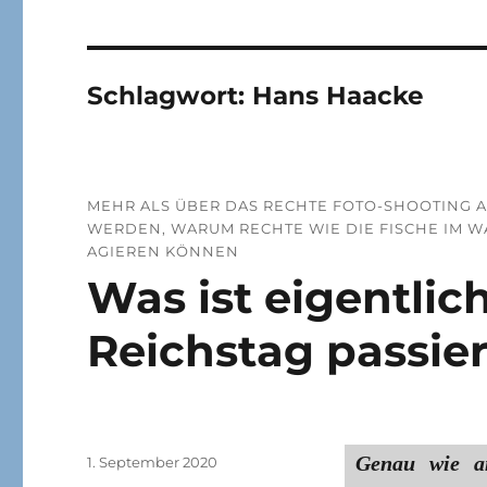
Schlagwort:
Hans Haacke
MEHR ALS ÜBER DAS RECHTE FOTO-SHOOTING 
WERDEN, WARUM RECHTE WIE DIE FISCHE IM 
AGIEREN KÖNNEN
Was ist eigentli
Reichstag passier
Genau wie a
Veröffentlicht
1. September 2020
am