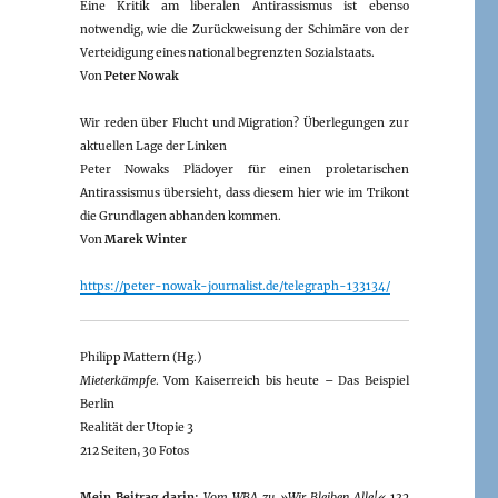
Eine Kritik am liberalen Antirassismus ist ebenso
notwendig, wie die Zurückweisung der Schimäre von der
Verteidigung eines national begrenzten Sozialstaats.
Von
Peter Nowak
Wir reden über Flucht und Migration? Überlegungen zur
aktuellen Lage der Linken
Peter Nowaks Plädoyer für einen proletarischen
Antirassismus übersieht, dass diesem hier wie im Trikont
die Grundlagen abhanden kommen.
Von
Marek Winter
https://peter-nowak-journalist.de/telegraph-133134/
Philipp Mattern (Hg.)
Mieterkämpfe
. Vom Kaiserreich bis heute – Das Beispiel
Berlin
Realität der Utopie 3
212 Seiten, 30 Fotos
Mein Beitrag darin:
Vom WBA zu »Wir Bleiben Alle!«
132