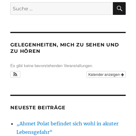
SU
Suche
nach:
GELEGENHEITEN, MICH ZU SEHEN UND
ZU HÖREN
Es gibt keine bevorstehenden Veranstaltungen.
Kalender anzeigen
NEUESTE BEITRÄGE
„Ahmet Polat befindet sich wohl in akuter
Lebensgefahr“