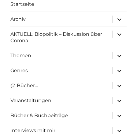
Startseite
Unterme
Archiv
anzeigen
Unterme
AKTUELL: Biopolitik – Diskussion über
anzeigen
Corona
Unterme
Themen
anzeigen
Unterme
Genres
anzeigen
Unterme
@ Bücher…
anzeigen
Unterme
Veranstaltungen
anzeigen
Unterme
Bücher & Buchbeiträge
anzeigen
Unterme
Interviews mit mir
anzeigen