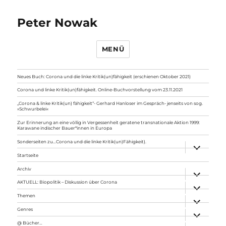
Peter Nowak
MENÜ
Neues Buch: Corona und die linke Kritik(un)fähigkeit (erschienen Oktober 2021)
Corona und linke Kritik(un)fähigkeit. Online-Buchvorstellung vom 23.11.2021
„Corona & linke Kritik(un) fähigkeit“- Gerhard Hanloser im Gespräch- jenseits von sog.
»Schwurbelei«
Zur Erinnerung an eine völlig in Vergessenheit geratene transnationale Aktion 1999:
Karawane indischer Bauer*innen in Europa
Sonderseiten zu…Corona und die linke Kritik(un)Fähigkeit).
Unterme
anzeigen
Startseite
Archiv
Unterme
anzeigen
AKTUELL: Biopolitik – Diskussion über Corona
Unterme
anzeigen
Themen
Unterme
anzeigen
Genres
Unterme
anzeigen
@ Bücher…
Unterme