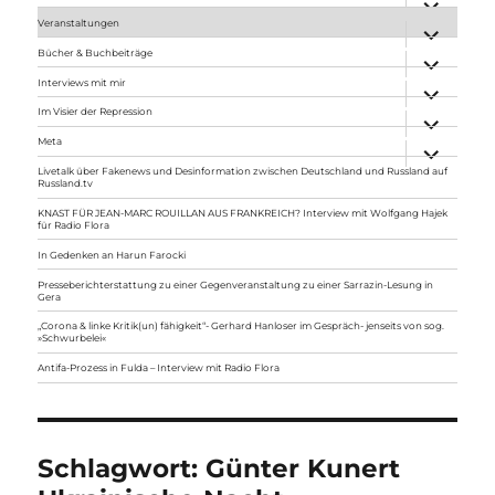
anzeigen
Veranstaltungen
Unterme
anzeigen
Bücher & Buchbeiträge
Unterme
anzeigen
Interviews mit mir
Unterme
anzeigen
Im Visier der Repression
Unterme
anzeigen
Meta
Unterme
anzeigen
Livetalk über Fakenews und Desinformation zwischen Deutschland und Russland auf
Russland.tv
KNAST FÜR JEAN-MARC ROUILLAN AUS FRANKREICH? Interview mit Wolfgang Hajek
für Radio Flora
In Gedenken an Harun Farocki
Presseberichterstattung zu einer Gegenveranstaltung zu einer Sarrazin-Lesung in
Gera
„Corona & linke Kritik(un) fähigkeit“- Gerhard Hanloser im Gespräch- jenseits von sog.
»Schwurbelei«
Antifa-Prozess in Fulda – Interview mit Radio Flora
Schlagwort:
Günter Kunert