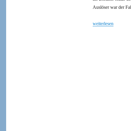
Auslöser war der Fa
„Die verdrängte Deb
weiterlesen