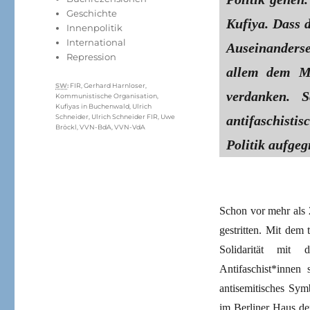
Geschichte
Kufiya. Dass d
Innenpolitik
International
Auseinanders
Repression
allem dem Mo
Schlagwörter
SW
:
FIR
,
Gerhard Harnloser
,
verdanken. 
Kommunistische Organisation
,
Kufiyas in Buchenwald
,
Ulrich
antifaschisti
Schneider
,
Ulrich Schneider FIR
,
Uwe
Bröckl
,
VVN-BdA
,
VVN-VdA
Politik aufgeg
Schon vor mehr als 
gestritten. Mit dem
Solidarität mit d
Antifaschist*innen
antisemitisches Sy
im Berliner Haus de