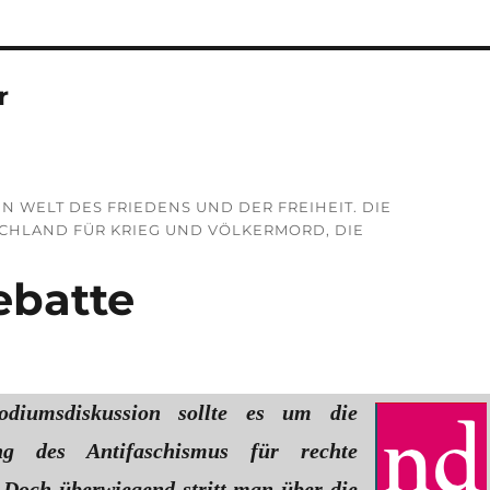
r
N WELT DES FRIEDENS UND DER FREIHEIT. DIE
CHLAND FÜR KRIEG UND VÖLKERMORD, DIE
ebatte
odiumsdiskussion sollte es um die
ng des Antifaschismus für rechte
. Doch überwiegend stritt man über die