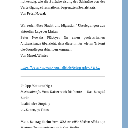
notwendig, wie die Zurückweisung der Schimäre von der
Verteidigung eines national begrenzten Sozialstaats.
Von
Peter Nowak
Wir reden über Flucht und Migration? Überlegungen zur
aktuellen Lage der Linken
Peter Nowaks Plädoyer für einen proletarischen
Antirassismus übersieht, dass diesem hier wie im Trikont
die Grundlagen abhanden kommen.
Von
Marek Winter
https://peter-nowak-journalist.de/telegraph-133134/
Philipp Mattern (Hg.)
Mieterkämpfe
. Vom Kaiserreich bis heute – Das Beispiel
Berlin
Realität der Utopie 3
212 Seiten, 30 Fotos
Mein Beitrag darin:
Vom WBA zu »Wir Bleiben Alle!«
132
Mieterselbstorganisierung in Ost-Berlin