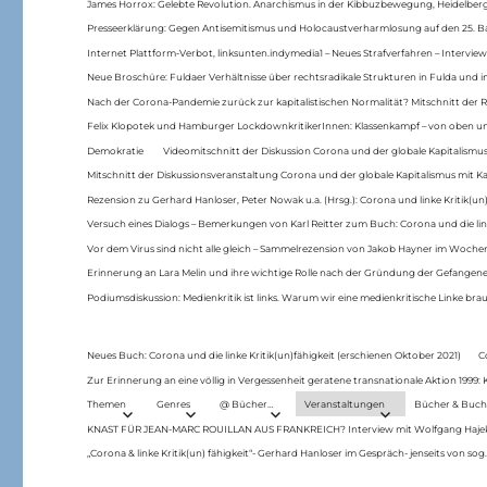
James Horrox: Gelebte Revolution. Anarchismus in der Kibbuzbewegung, Heidelber
Presseerklärung: Gegen Antisemitismus und Holocaustverharmlosung auf den 25. 
Internet Plattform-Verbot, linksunten.indymedia1 – Neues Strafverfahren – Interview
Neue Broschüre: Fuldaer Verhältnisse über rechtsradikale Strukturen in Fulda und 
Nach der Corona-Pandemie zurück zur kapitalistischen Normalität? Mitschnitt der Re
Felix Klopotek und Hamburger LockdownkritikerInnen: Klassenkampf – von oben und
Demokratie
Videomitschnitt der Diskussion Corona und der globale Kapitalismus
Mitschnitt der Diskussionsveranstaltung Corona und der globale Kapitalismus mit Ka
Rezension zu Gerhard Hanloser, Peter Nowak u.a. (Hrsg.): Corona und linke Kritik(un)
Versuch eines Dialogs – Bemerkungen von Karl Reitter zum Buch: Corona und die link
Vor dem Virus sind nicht alle gleich – Sammelrezension von Jakob Hayner im Woch
Erinnerung an Lara Melin und ihre wichtige Rolle nach der Gründung der Gefange
Podiumsdiskussion: Medienkritik ist links. Warum wir eine medienkritische Linke br
Neues Buch: Corona und die linke Kritik(un)fähigkeit (erschienen Oktober 2021)
C
Zur Erinnerung an eine völlig in Vergessenheit geratene transnationale Aktion 1999
Themen
Genres
@ Bücher…
Veranstaltungen
Bücher & Buch
KNAST FÜR JEAN-MARC ROUILLAN AUS FRANKREICH? Interview mit Wolfgang Hajek 
„Corona & linke Kritik(un) fähigkeit“- Gerhard Hanloser im Gespräch- jenseits von sog