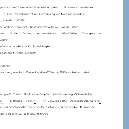
eckland am 17.Januar 2023– wir bleiben dabei:
Ein neues Strafverfahren:
Fuldaer Verhältnisse: 13. April: 4 Todestag von Matiul­lah Jabarkhel
n, Frankfurt 19/03/22)
ax, Wahl in Frankreich – Gespräch mit Willi Hajek vom 28. März
nen
Streik
Zahltag
Antisemitismus
F-Typ-Zellen
Zwangsräumen
higkeit
 Corona und die linke Kritik(un)Fähigkeit,
ngsprobe für linke Solidarität
rkschaft
hsuchung von Radio Dreyeckland am 17.Januar 2023– wir bleiben dabei:
 fähigkeit“- Gerhard Hanloser im Gespräch- jenseits von sog. »Schwurbelei«
).
Startseite
Archiv
AKTUELL: Biopolitik – Diskussion über Corona
ws und Desinformation zwischen Deutschland und Russland auf Russland.tv
ltung zu einer Sarrazin-Lesung in Gera