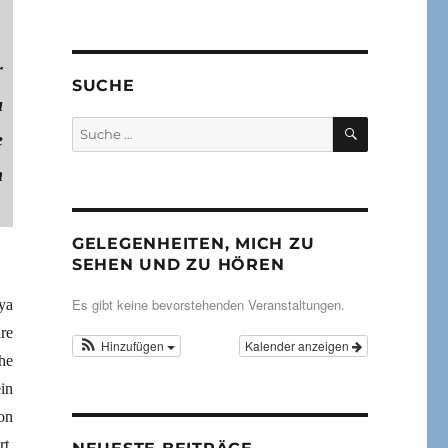
r
SUCHE
u
SUCHEN
Suche
e
nach:
n
GELEGENHEITEN, MICH ZU
SEHEN UND ZU HÖREN
Es gibt keine bevorstehenden Veranstaltungen.
ya
re
Hinzufügen
Kalender anzeigen
he
in
on
t.