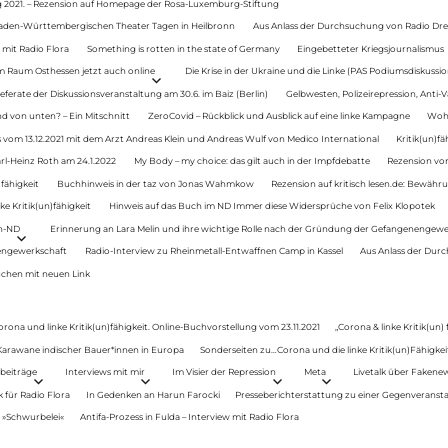
g 2021. – Rezension auf Homepage der Rosa-Luxemburg-Stiftung
Baden-Württembergischen Theater Tagen in Heilbronn
Aus Anlass der Durchsuchung von Radio Drey
 mit Radio Flora
Something is rotten in the state of Germany
Eingebetteter Kriegsjournalismus
im Raum Osthessen jetzt auch online
Die Krise in der Ukraine und die Linke (PAS Podiumsdiskussio
ferate der Diskussionsveranstaltung am 30.6. im Baiz (Berlin)
Gelbwesten, Polizeirepression, Anti-V
 von unten? – Ein Mitschnitt
ZeroCovid – Rückblick und Ausblick auf eine linke Kampagne
Woh
 vom 13.12.2021 mit dem Arzt Andreas Klein und Andreas Wulf von Medico International
Kritik(un)fä
rl-Heinz Roth am 24.1.2022
My Body – my choice: das gilt auch in der Impfdebatte
Rezension von
fähigkeit
Buchhinweis in der taz von Jonas Wahmkow
Rezension auf kritisch lesen.de: Bewähru
e Kritik(un)fähigkeit
Hinweis auf das Buch im ND Immer diese Widersprüche von Felix Klopotek
en-ND
Erinnerung an Lara Melin und ihre wichtige Rolle nach der Gründung der Gefangenengewe
nengewerkschaft
Radio-Interview zu Rheinmetall-Entwaffnen Camp in Kassel
Aus Anlass der Durc
auchen mit neuen Link
orona und linke Kritik(un)fähigkeit. Online-Buchvorstellung vom 23.11.2021
„Corona & linke Kritik(un)
: Karawane indischer Bauer*innen in Europa
Sonderseiten zu…Corona und die linke Kritik(un)Fähigkeit
beiträge
Interviews mit mir
Im Visier der Repression
Meta
Livetalk über Fakene
für Radio Flora
In Gedenken an Harun Farocki
Presseberichterstattung zu einer Gegenveransta
. »Schwurbelei«
Antifa-Prozess in Fulda – Interview mit Radio Flora