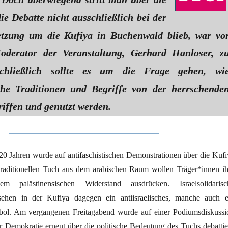
ie Debatte nicht ausschließlich bei der
etzung um die Kufiya in Buchenwald blieb, war vo
derator der Veranstaltung, Gerhard Hanloser, z
Schließlich sollte es um die Frage gehen, wi
sche Traditionen und Begriffe von der herrschende
riffen und genutzt werden.
20 Jahren wurde auf antifaschistischen Demonstrationen über die Kufi
 traditionellen Tuch aus dem arabischen Raum wollen Träger*innen ih
em palästinensischen Widerstand ausdrücken. Israelsolidarisc
 sehen in der Kufiya dagegen ein antiisraelisches, manche auch e
mbol. Am vergangenen Freitagabend wurde auf einer Podiumsdiskussi
r Demokratie erneut über die politische Bedeutung des Tuchs debattier