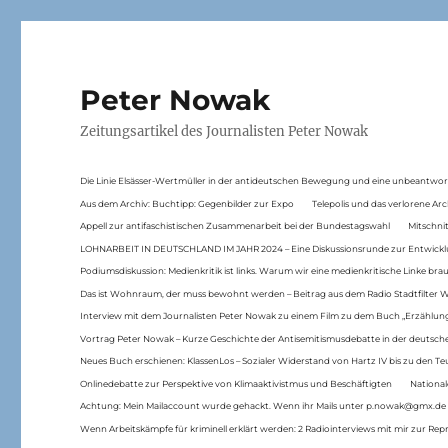
Peter Nowak
Zeitungsartikel des Journalisten Peter Nowak
Die Linie Elsässer-Wertmüller in der antideutschen Bewegung und eine unbeantwor
Aus dem Archiv: Buchtipp: Gegenbilder zur Expo
Telepolis und das verlorene Arc
Appell zur antifaschistischen Zusammenarbeit bei der Bundestagswahl
Mitschni
LOHNARBEIT IN DEUTSCHLAND IM JAHR 2024 – Eine Diskussionsrunde zur Entwickl
Podiumsdiskussion: Medienkritik ist links. Warum wir eine medienkritische Linke br
Das ist Wohnraum, der muss bewohnt werden – Beitrag aus dem Radio Stadtfilter 
Interview mit dem Journalisten Peter Nowak zu einem Film zu dem Buch „Erzählung
Vortrag Peter Nowak – Kurze Geschichte der Antisemitismusdebatte in der deutsche
Neues Buch erschienen: KlassenLos – Sozialer Widerstand von Hartz IV bis zu den 
Onlinedebatte zur Perspektive von Klimaaktivistmus und Beschäftigten
National
Achtung: Mein Mailaccount wurde gehackt. Wenn ihr Mails unter p.nowak@gmx.de
Wenn Arbeitskämpfe für kriminell erklärt werden: 2 Radiointerviews mit mir zur Rep