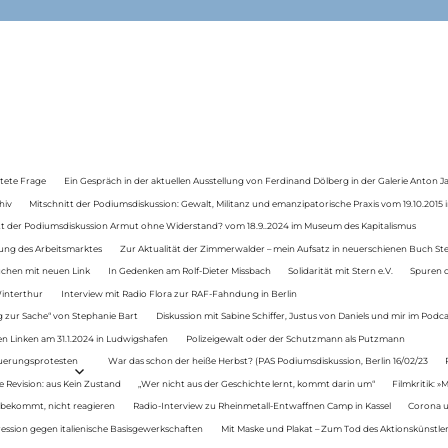
tete Frage
Ein Gespräch in der aktuellen Ausstellung von Ferdinand Dölberg in der Galerie Anton J
hiv
Mitschnitt der Podiumsdiskussion: Gewalt, Militanz und emanzipatorische Praxis vom 19.10.2015 i
tt der Podiumsdiskussion Armut ohne Widerstand? vom 18.9..2024 im Museum des Kapitalismus
ung des Arbeitsmarktes
Zur Aktualität der Zimmerwalder – mein Aufsatz in neuerschienen Buch St
auchen mit neuen Link
In Gedenken am Rolf-Dieter Missbach
Solidarität mit Stern e.V.
Spuren d
Winterthur
Interview mit Radio Flora zur RAF-Fahndung in Berlin
 zur Sache“ von Stephanie Bart
Diskussion mit Sabine Schiffer, Justus von Daniels und mir im Podc
n Linken am 31.1.2024 in Ludwigshafen
Polizeigewalt oder der Schutzmann als Putzmann
Teuerungsprotesten
War das schon der heiße Herbst? (PAS Podiumsdiskussion, Berlin 16/02/23
e Revision: aus Kein Zustand
„Wer nicht aus der Geschichte lernt, kommt darin um“
Filmkritik: »
 bekommt, nicht reagieren
Radio-Interview zu Rheinmetall-Entwaffnen Camp in Kassel
Corona u
ression gegen italienische Basisgewerkschaften
Mit Maske und Plakat – Zum Tod des Aktionskünstler