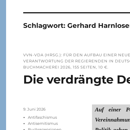
Schlagwort:
Gerhard Harnlose
VVN-VDA (HRSG.): FÜR DEN AUFBAU EINER NEUE
VERANTWORTUNG DER REGIERENDEN IN DEUTS
BUCHMACHEREI 2026, 155 SEITEN, 10 €.
Die verdrängte D
Auf einer P
Veröffentlicht
9. Juni 2026
am
Kategorien
Antifaschismus
Vereinnahmu
Antisemitismus
Politik gehen
Buchrezensionen