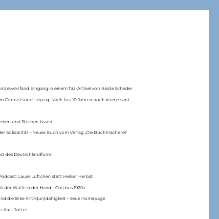
anizewski fand Eingang in einem Taz-Artikel von Beate Scheder
m Conne Island-Leipzig: Nach fast 10 Jahren noch interessant.
erben und Sterben lassen
er Solidarität – Neues Buch vom Verlag „Die Buchmacherei“
ast des Deutschlandfunk:
Podcast: Laues Lüftchen statt Heißer Herbst
Mit der Waffe in der Hand – Cottbus 1920«.
nd die linke Kritik(un)dähigkeit – neue Homepage
s Kurt Jotter