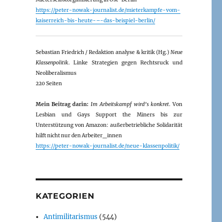
https://peter-nowak-journalist.de/mieterkampfe-vom-
kaiserreich-bis-heute-–-das-beispiel-berlin/
Sebastian Friedrich / Redaktion analyse & kritik (Hg.)
Neue
Klassenpolitik
. Linke Strategien gegen Rechtsruck und
Neoliberalismus
220 Seiten
Mein Beitrag darin:
Im Arbeitskampf wird’s konkret
. Von
Lesbian und Gays Support the Miners bis zur
Unterstützung von Amazon: außerbetriebliche Solidarität
hilft nicht nur den Arbeiter_innen
https://peter-nowak-journalist.de/neue-klassenpolitik/
KATEGORIEN
Antimilitarismus
(544)