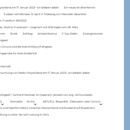
eckland am 17.Januar 2023– wir bleiben dabei:
Ein neues Strafverfahren:
Fuldaer Verhältnisse: 13. April: 4 Todestag von Matiul­lah Jabarkhel
n, Frankfurt 19/03/22)
ax, Wahl in Frankreich – Gespräch mit Willi Hajek vom 28. März
nen
Streik
Zahltag
Antisemitismus
F-Typ-Zellen
Zwangsräumen
higkeit
 Corona und die linke Kritik(un)Fähigkeit,
ngsprobe für linke Solidarität
rkschaft
hsuchung von Radio Dreyeckland am 17.Januar 2023– wir bleiben dabei:
 fähigkeit“- Gerhard Hanloser im Gespräch- jenseits von sog. »Schwurbelei«
).
Startseite
Archiv
AKTUELL: Biopolitik – Diskussion über Corona
ws und Desinformation zwischen Deutschland und Russland auf Russland.tv
ltung zu einer Sarrazin-Lesung in Gera