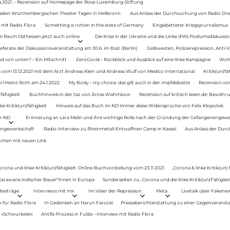
g 2021. – Rezension auf Homepage der Rosa-Luxemburg-Stiftung
Baden-Württembergischen Theater Tagen in Heilbronn
Aus Anlass der Durchsuchung von Radio Drey
 mit Radio Flora
Something is rotten in the state of Germany
Eingebetteter Kriegsjournalismus
im Raum Osthessen jetzt auch online
Die Krise in der Ukraine und die Linke (PAS Podiumsdiskussio
ferate der Diskussionsveranstaltung am 30.6. im Baiz (Berlin)
Gelbwesten, Polizeirepression, Anti-V
 von unten? – Ein Mitschnitt
ZeroCovid – Rückblick und Ausblick auf eine linke Kampagne
Woh
 vom 13.12.2021 mit dem Arzt Andreas Klein und Andreas Wulf von Medico International
Kritik(un)fä
rl-Heinz Roth am 24.1.2022
My Body – my choice: das gilt auch in der Impfdebatte
Rezension von
fähigkeit
Buchhinweis in der taz von Jonas Wahmkow
Rezension auf kritisch lesen.de: Bewähru
e Kritik(un)fähigkeit
Hinweis auf das Buch im ND Immer diese Widersprüche von Felix Klopotek
en-ND
Erinnerung an Lara Melin und ihre wichtige Rolle nach der Gründung der Gefangenengewe
nengewerkschaft
Radio-Interview zu Rheinmetall-Entwaffnen Camp in Kassel
Aus Anlass der Durc
auchen mit neuen Link
orona und linke Kritik(un)fähigkeit. Online-Buchvorstellung vom 23.11.2021
„Corona & linke Kritik(un)
: Karawane indischer Bauer*innen in Europa
Sonderseiten zu…Corona und die linke Kritik(un)Fähigkeit
beiträge
Interviews mit mir
Im Visier der Repression
Meta
Livetalk über Fakene
für Radio Flora
In Gedenken an Harun Farocki
Presseberichterstattung zu einer Gegenveransta
. »Schwurbelei«
Antifa-Prozess in Fulda – Interview mit Radio Flora