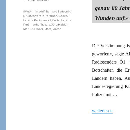
genau 80 Jah
Schlagwörter
SW
:
Armin Wolf
,
Bernard Sadovnik
,
Društvo/Verein Peršman
,
Geden­
Wunden auf.«
kstätte Peršmanhof
,
Geden­kstätte
Peršmanhof Razzia
,
Jörg Haider
,
Markus Plazer
,
Matej Arčon
Die Verstimmung ist
geworfen«, sagte Al
Radiosenders Ö1. 
Botschafter, die 
Ländern haben. Au
Landesregierung Kl
Polizei mit …
„Razzia in der Geden
weiterlesen