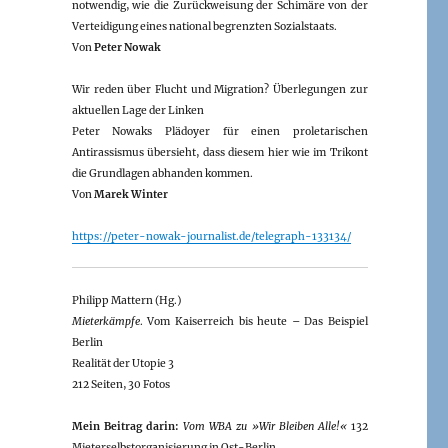
notwendig, wie die Zurückweisung der Schimäre von der
Verteidigung eines national begrenzten Sozialstaats.
Von
Peter Nowak
Wir reden über Flucht und Migration? Überlegungen zur
aktuellen Lage der Linken
Peter Nowaks Plädoyer für einen proletarischen
Antirassismus übersieht, dass diesem hier wie im Trikont
die Grundlagen abhanden kommen.
Von
Marek Winter
https://peter-nowak-journalist.de/telegraph-133134/
Philipp Mattern (Hg.)
Mieterkämpfe
. Vom Kaiserreich bis heute – Das Beispiel
Berlin
Realität der Utopie 3
212 Seiten, 30 Fotos
Mein Beitrag darin:
Vom WBA zu »Wir Bleiben Alle!«
132
Mieterselbstorganisierung in Ost-Berlin