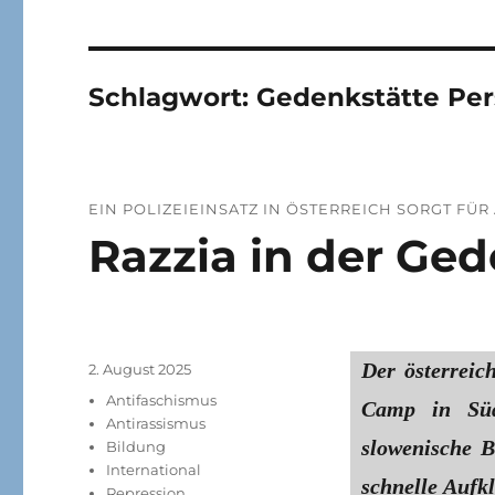
Schlagwort:
Geden­kstätte Pe
EIN POLIZEIEINSATZ IN ÖSTER­REICH SORGT FÜ
Razzia in der Ge
Der österreich
Veröffentlicht
2. August 2025
am
Kategorien
Antifaschismus
Camp in Süd
Antirassismus
slowenische B
Bildung
International
schnelle Aufkl
Repression