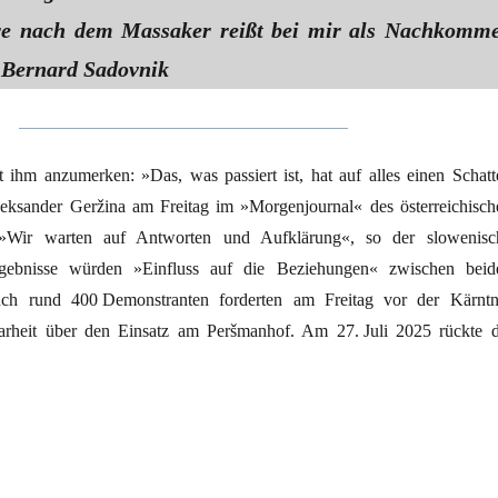
re nach dem Massaker reißt bei mir als Nachkomm
 Bernard Sadovnik
 ihm anzumerken: »Das, was passiert ist, hat auf alles einen Schatt
eksander Geržina am Freitag im »Morgenjournal« des österreichisch
»Wir warten auf Antworten und Aufklärung«, so der slowenisc
Ergebnisse würden »Einfluss auf die Beziehungen« zwischen beid
ch rund 400 Demonstranten forderten am Freitag vor der Kärntn
arheit über den Einsatz am Peršmanhof. Am 27. Juli 2025 rückte d
­kstätte Peršmanhof“