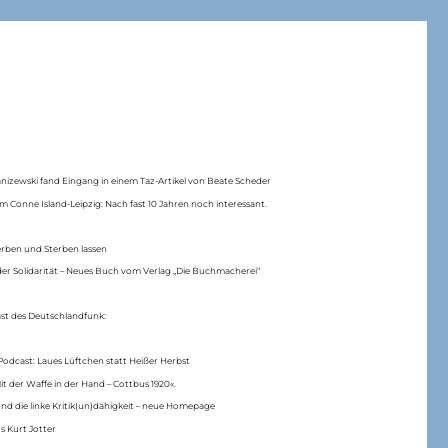
anizewski fand Eingang in einem Taz-Artikel von Beate Scheder
m Conne Island-Leipzig: Nach fast 10 Jahren noch interessant.
erben und Sterben lassen
er Solidarität – Neues Buch vom Verlag „Die Buchmacherei“
ast des Deutschlandfunk:
Podcast: Laues Lüftchen statt Heißer Herbst
Mit der Waffe in der Hand – Cottbus 1920«.
nd die linke Kritik(un)dähigkeit – neue Homepage
s Kurt Jotter