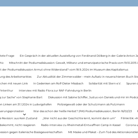
tete Frage
Ein Gespräch in der aktuellen Ausstellung von Ferdinand Dölberg in der Galerie Anton J
hiv
Mitschnitt der Podiumsdiskussion: Gewalt, Militanz und emanzipatorische Praxis vom 19.10.2015 i
tt der Podiumsdiskussion Armut ohne Widerstand? vom 18.9..2024 im Museum des Kapitalismus
ung des Arbeitsmarktes
Zur Aktualität der Zimmerwalder – mein Aufsatz in neuerschienen Buch St
auchen mit neuen Link
In Gedenken am Rolf-Dieter Missbach
Solidarität mit Stern e.V.
Spuren d
Winterthur
Interview mit Radio Flora zur RAF-Fahndung in Berlin
 zur Sache“ von Stephanie Bart
Diskussion mit Sabine Schiffer, Justus von Daniels und mir im Podc
n Linken am 31.1.2024 in Ludwigshafen
Polizeigewalt oder der Schutzmann als Putzmann
Teuerungsprotesten
War das schon der heiße Herbst? (PAS Podiumsdiskussion, Berlin 16/02/23
e Revision: aus Kein Zustand
„Wer nicht aus der Geschichte lernt, kommt darin um“
Filmkritik: »
 bekommt, nicht reagieren
Radio-Interview zu Rheinmetall-Entwaffnen Camp in Kassel
Corona u
ression gegen italienische Basisgewerkschaften
Mit Maske und Plakat – Zum Tod des Aktionskünstler