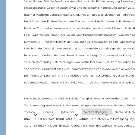
James Horrox: Gelebte Revolution. Anarchismus in der Kibbuzbewegung, Heidelber
Presseerklärung: Gegen Antisemitismus und Holocaustverharmlosung auf den 25. 
Internet Plattform-Verbot, linksunten.indymedia1 – Neues Strafverfahren – Interview
Neue Broschüre: Fuldaer Verhältnisse über rechtsradikale Strukturen in Fulda und 
Nach der Corona-Pandemie zurück zur kapitalistischen Normalität? Mitschnitt der Re
Felix Klopotek und Hamburger LockdownkritikerInnen: Klassenkampf – von oben und
Demokratie
Videomitschnitt der Diskussion Corona und der globale Kapitalismus
Mitschnitt der Diskussionsveranstaltung Corona und der globale Kapitalismus mit Ka
Rezension zu Gerhard Hanloser, Peter Nowak u.a. (Hrsg.): Corona und linke Kritik(un)
Versuch eines Dialogs – Bemerkungen von Karl Reitter zum Buch: Corona und die link
Vor dem Virus sind nicht alle gleich – Sammelrezension von Jakob Hayner im Woch
Erinnerung an Lara Melin und ihre wichtige Rolle nach der Gründung der Gefange
Podiumsdiskussion: Medienkritik ist links. Warum wir eine medienkritische Linke br
Neues Buch: Corona und die linke Kritik(un)fähigkeit (erschienen Oktober 2021)
C
Zur Erinnerung an eine völlig in Vergessenheit geratene transnationale Aktion 1999
Themen
Genres
@ Bücher…
Veranstaltungen
Bücher & Buch
KNAST FÜR JEAN-MARC ROUILLAN AUS FRANKREICH? Interview mit Wolfgang Hajek 
„Corona & linke Kritik(un) fähigkeit“- Gerhard Hanloser im Gespräch- jenseits von sog