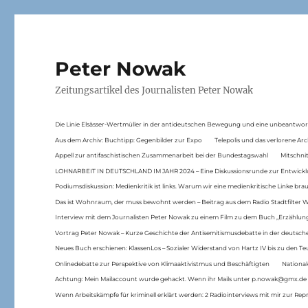
Peter Nowak
Zeitungsartikel des Journalisten Peter Nowak
Die Linie Elsässer-Wertmüller in der antideutschen Bewegung und eine unbeantwor
Aus dem Archiv: Buchtipp: Gegenbilder zur Expo
Telepolis und das verlorene Arc
Appell zur antifaschistischen Zusammenarbeit bei der Bundestagswahl
Mitschni
LOHNARBEIT IN DEUTSCHLAND IM JAHR 2024 – Eine Diskussionsrunde zur Entwickl
Podiumsdiskussion: Medienkritik ist links. Warum wir eine medienkritische Linke br
Das ist Wohnraum, der muss bewohnt werden – Beitrag aus dem Radio Stadtfilter 
Interview mit dem Journalisten Peter Nowak zu einem Film zu dem Buch „Erzählung
Vortrag Peter Nowak – Kurze Geschichte der Antisemitismusdebatte in der deutsche
Neues Buch erschienen: KlassenLos – Sozialer Widerstand von Hartz IV bis zu den 
Onlinedebatte zur Perspektive von Klimaaktivistmus und Beschäftigten
National
Achtung: Mein Mailaccount wurde gehackt. Wenn ihr Mails unter p.nowak@gmx.de
Wenn Arbeitskämpfe für kriminell erklärt werden: 2 Radiointerviews mit mir zur Rep