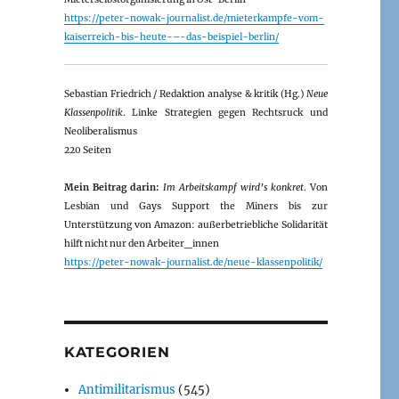
https://peter-nowak-journalist.de/mieterkampfe-vom-
kaiserreich-bis-heute-–-das-beispiel-berlin/
Sebastian Friedrich / Redaktion analyse & kritik (Hg.)
Neue
Klassenpolitik
. Linke Strategien gegen Rechtsruck und
Neoliberalismus
220 Seiten
Mein Beitrag darin:
Im Arbeitskampf wird’s konkret
. Von
Lesbian und Gays Support the Miners bis zur
Unterstützung von Amazon: außerbetriebliche Solidarität
hilft nicht nur den Arbeiter_innen
https://peter-nowak-journalist.de/neue-klassenpolitik/
KATEGORIEN
Antimilitarismus
(545)