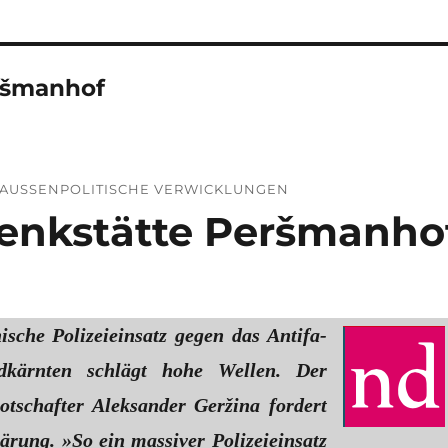
ršmanhof
R AUSSEN­POLITISCHE VERWICKLUNGEN
den­kstätte Peršmanho
ische Polizeieinsatz gegen das Antifa-
kärnten schlägt hohe Wellen. Der
otschafter Aleksander Geržina fordert
ärung. »So ein massiver Polizei­einsatz