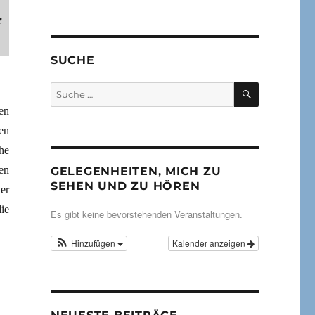
e
SUCHE
SUCHEN
Suche
nach:
en
en
he
en
GELEGENHEITEN, MICH ZU
SEHEN UND ZU HÖREN
er
ie
Es gibt keine bevorstehenden Veranstaltungen.
Hinzufügen
Kalender anzeigen