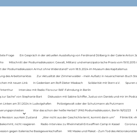
tete Frage
Ein Gespräch in der aktuellen Ausstellung von Ferdinand Dölberg in der Galerie Anton J
hiv
Mitschnitt der Podiumsdiskussion: Gewalt, Militanz und emanzipatorische Praxis vom 19.10.2015 i
tt der Podiumsdiskussion Armut ohne Widerstand? vom 18.9..2024 im Museum des Kapitalismus
ung des Arbeitsmarktes
Zur Aktualität der Zimmerwalder – mein Aufsatz in neuerschienen Buch St
auchen mit neuen Link
In Gedenken am Rolf-Dieter Missbach
Solidarität mit Stern e.V.
Spuren d
Winterthur
Interview mit Radio Flora zur RAF-Fahndung in Berlin
 zur Sache“ von Stephanie Bart
Diskussion mit Sabine Schiffer, Justus von Daniels und mir im Podc
n Linken am 31.1.2024 in Ludwigshafen
Polizeigewalt oder der Schutzmann als Putzmann
Teuerungsprotesten
War das schon der heiße Herbst? (PAS Podiumsdiskussion, Berlin 16/02/23
e Revision: aus Kein Zustand
„Wer nicht aus der Geschichte lernt, kommt darin um“
Filmkritik: »
 bekommt, nicht reagieren
Radio-Interview zu Rheinmetall-Entwaffnen Camp in Kassel
Corona u
ression gegen italienische Basisgewerkschaften
Mit Maske und Plakat – Zum Tod des Aktionskünstler