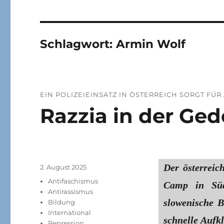
Schlagwort:
Armin Wolf
EIN POLIZEIEINSATZ IN ÖSTER­REICH SORGT FÜ
Razzia in der Ge
Der österreich
Veröffentlicht
2. August 2025
am
Kategorien
Antifaschismus
Camp in Süd
Antirassismus
slowenische B
Bildung
International
schnelle Aufkl
Repression