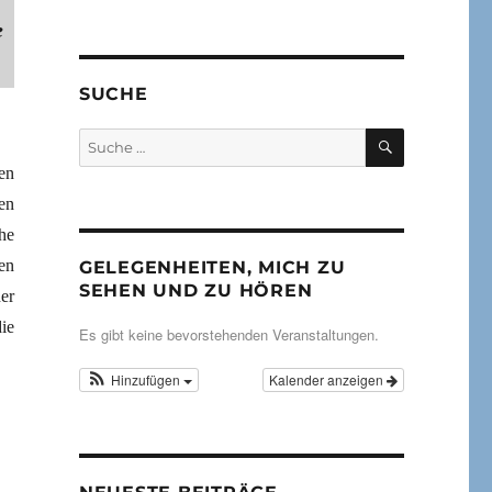
e
SUCHE
SUCHEN
Suche
nach:
en
en
he
en
GELEGENHEITEN, MICH ZU
SEHEN UND ZU HÖREN
er
ie
Es gibt keine bevorstehenden Veranstaltungen.
Hinzufügen
Kalender anzeigen