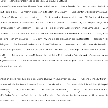
g 2021. – Rezension auf Homepage der Rosa-Luxemburg-Stiftung
Baden-Württembergischen Theater Tagen in Heilbronn
Aus Anlass der Durchsuchung von Radio Drey
 mit Radio Flora
Something is rotten in the state of Germany
Eingebetteter Kriegsjournalismus
im Raum Osthessen jetzt auch online
Die Krise in der Ukraine und die Linke (PAS Podiumsdiskussio
ferate der Diskussionsveranstaltung am 30.6. im Baiz (Berlin)
Gelbwesten, Polizeirepression, Anti-V
 von unten? – Ein Mitschnitt
ZeroCovid – Rückblick und Ausblick auf eine linke Kampagne
Woh
 vom 13.12.2021 mit dem Arzt Andreas Klein und Andreas Wulf von Medico International
Kritik(un)fä
rl-Heinz Roth am 24.1.2022
My Body – my choice: das gilt auch in der Impfdebatte
Rezension von
fähigkeit
Buchhinweis in der taz von Jonas Wahmkow
Rezension auf kritisch lesen.de: Bewähru
e Kritik(un)fähigkeit
Hinweis auf das Buch im ND Immer diese Widersprüche von Felix Klopotek
en-ND
Erinnerung an Lara Melin und ihre wichtige Rolle nach der Gründung der Gefangenengewe
nengewerkschaft
Radio-Interview zu Rheinmetall-Entwaffnen Camp in Kassel
Aus Anlass der Durc
auchen mit neuen Link
orona und linke Kritik(un)fähigkeit. Online-Buchvorstellung vom 23.11.2021
„Corona & linke Kritik(un)
: Karawane indischer Bauer*innen in Europa
Sonderseiten zu…Corona und die linke Kritik(un)Fähigkeit
beiträge
Interviews mit mir
Im Visier der Repression
Meta
Livetalk über Fakene
für Radio Flora
In Gedenken an Harun Farocki
Presseberichterstattung zu einer Gegenveransta
. »Schwurbelei«
Antifa-Prozess in Fulda – Interview mit Radio Flora