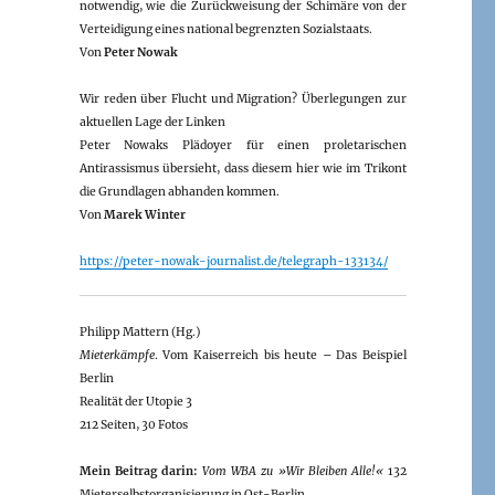
notwendig, wie die Zurückweisung der Schimäre von der
Verteidigung eines national begrenzten Sozialstaats.
Von
Peter Nowak
Wir reden über Flucht und Migration? Überlegungen zur
aktuellen Lage der Linken
Peter Nowaks Plädoyer für einen proletarischen
Antirassismus übersieht, dass diesem hier wie im Trikont
die Grundlagen abhanden kommen.
Von
Marek Winter
https://peter-nowak-journalist.de/telegraph-133134/
Philipp Mattern (Hg.)
Mieterkämpfe
. Vom Kaiserreich bis heute – Das Beispiel
Berlin
Realität der Utopie 3
212 Seiten, 30 Fotos
Mein Beitrag darin:
Vom WBA zu »Wir Bleiben Alle!«
132
Mieterselbstorganisierung in Ost-Berlin