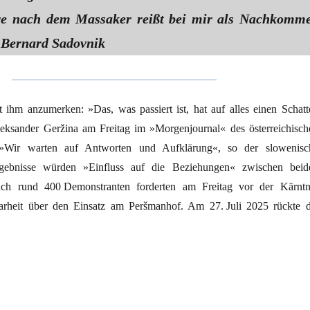
re nach dem Massaker reißt bei mir als Nachkomm
 Bernard Sadovnik
 ihm anzumerken: »Das, was passiert ist, hat auf alles einen Schatt
eksander Geržina am Freitag im »Morgenjournal« des österreichisch
»Wir warten auf Antworten und Aufklärung«, so der slowenisc
Ergebnisse würden »Einfluss auf die Beziehungen« zwischen beid
ch rund 400 Demonstranten forderten am Freitag vor der Kärntn
arheit über den Einsatz am Peršmanhof. Am 27. Juli 2025 rückte d
­kstätte Peršmanhof“