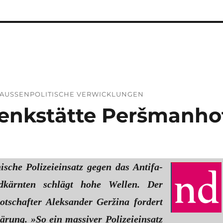
R AUSSEN­POLITISCHE VERWICKLUNGEN
den­kstätte Peršmanho
ische Polizeieinsatz gegen das Antifa-
kärnten schlägt hohe Wellen. Der
otschafter Aleksander Geržina fordert
ärung. »So ein massiver Polizei­einsatz