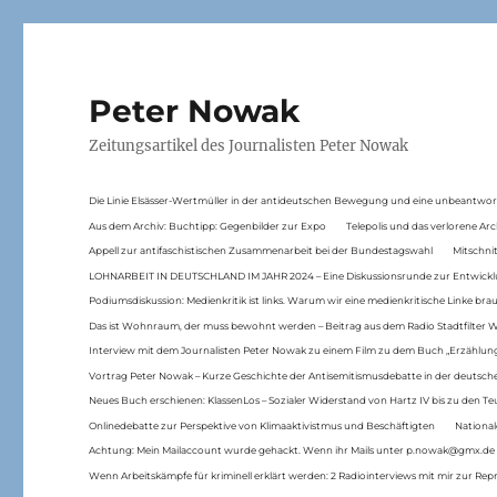
Peter Nowak
Zeitungsartikel des Journalisten Peter Nowak
Die Linie Elsässer-Wertmüller in der antideutschen Bewegung und eine unbeantwor
Aus dem Archiv: Buchtipp: Gegenbilder zur Expo
Telepolis und das verlorene Arc
Appell zur antifaschistischen Zusammenarbeit bei der Bundestagswahl
Mitschni
LOHNARBEIT IN DEUTSCHLAND IM JAHR 2024 – Eine Diskussionsrunde zur Entwickl
Podiumsdiskussion: Medienkritik ist links. Warum wir eine medienkritische Linke br
Das ist Wohnraum, der muss bewohnt werden – Beitrag aus dem Radio Stadtfilter 
Interview mit dem Journalisten Peter Nowak zu einem Film zu dem Buch „Erzählung
Vortrag Peter Nowak – Kurze Geschichte der Antisemitismusdebatte in der deutsche
Neues Buch erschienen: KlassenLos – Sozialer Widerstand von Hartz IV bis zu den 
Onlinedebatte zur Perspektive von Klimaaktivistmus und Beschäftigten
National
Achtung: Mein Mailaccount wurde gehackt. Wenn ihr Mails unter p.nowak@gmx.de
Wenn Arbeitskämpfe für kriminell erklärt werden: 2 Radiointerviews mit mir zur Rep