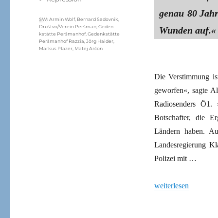
genau 80 Jah
Schlagwörter
SW
:
Armin Wolf
,
Bernard Sadovnik
,
Društvo/Verein Peršman
,
Geden­
Wunden auf.«
kstätte Peršmanhof
,
Geden­kstätte
Peršmanhof Razzia
,
Jörg Haider
,
Markus Plazer
,
Matej Arčon
Die Verstimmung ist
geworfen«, sagte Al
Radiosenders Ö1. 
Botschafter, die 
Ländern haben. Au
Landesregierung Kl
Polizei mit …
„Razzia in der Geden
weiterlesen