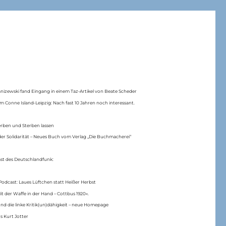
anizewski fand Eingang in einem Taz-Artikel von Beate Scheder
m Conne Island-Leipzig: Nach fast 10 Jahren noch interessant.
erben und Sterben lassen
er Solidarität – Neues Buch vom Verlag „Die Buchmacherei“
ast des Deutschlandfunk:
Podcast: Laues Lüftchen statt Heißer Herbst
Mit der Waffe in der Hand – Cottbus 1920«.
nd die linke Kritik(un)dähigkeit – neue Homepage
s Kurt Jotter