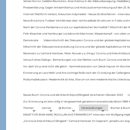
James Horrox: Gelebte Revolution. Anarchismus in der Kibbuzbewegung, Heidelber
Presseerklärung: Gegen Antisemitismus und Holocaustverharmlosung auf den 25. 
Internet Plattform-Verbot, linksunten.indymedia1 – Neues Strafverfahren – Interview
Neue Broschüre: Fuldaer Verhältnisse über rechtsradikale Strukturen in Fulda und 
Nach der Corona-Pandemie zurück zur kapitalistischen Normalität? Mitschnitt der Re
Felix Klopotek und Hamburger LockdownkritikerInnen: Klassenkampf – von oben und
Demokratie
Videomitschnitt der Diskussion Corona und der globale Kapitalismus
Mitschnitt der Diskussionsveranstaltung Corona und der globale Kapitalismus mit Ka
Rezension zu Gerhard Hanloser, Peter Nowak u.a. (Hrsg.): Corona und linke Kritik(un)
Versuch eines Dialogs – Bemerkungen von Karl Reitter zum Buch: Corona und die link
Vor dem Virus sind nicht alle gleich – Sammelrezension von Jakob Hayner im Woch
Erinnerung an Lara Melin und ihre wichtige Rolle nach der Gründung der Gefange
Podiumsdiskussion: Medienkritik ist links. Warum wir eine medienkritische Linke br
Neues Buch: Corona und die linke Kritik(un)fähigkeit (erschienen Oktober 2021)
C
Zur Erinnerung an eine völlig in Vergessenheit geratene transnationale Aktion 1999
Themen
Genres
@ Bücher…
Veranstaltungen
Bücher & Buch
KNAST FÜR JEAN-MARC ROUILLAN AUS FRANKREICH? Interview mit Wolfgang Hajek 
„Corona & linke Kritik(un) fähigkeit“- Gerhard Hanloser im Gespräch- jenseits von sog