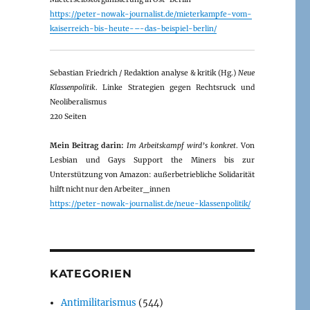
https://peter-nowak-journalist.de/mieterkampfe-vom-
kaiserreich-bis-heute-–-das-beispiel-berlin/
Sebastian Friedrich / Redaktion analyse & kritik (Hg.)
Neue
Klassenpolitik
. Linke Strategien gegen Rechtsruck und
Neoliberalismus
220 Seiten
Mein Beitrag darin:
Im Arbeitskampf wird’s konkret
. Von
Lesbian und Gays Support the Miners bis zur
Unterstützung von Amazon: außerbetriebliche Solidarität
hilft nicht nur den Arbeiter_innen
https://peter-nowak-journalist.de/neue-klassenpolitik/
KATEGORIEN
Antimilitarismus
(544)