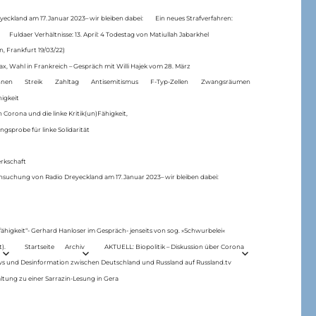
eckland am 17.Januar 2023– wir bleiben dabei:
Ein neues Strafverfahren:
Fuldaer Verhältnisse: 13. April: 4 Todestag von Matiul­lah Jabarkhel
n, Frankfurt 19/03/22)
ax, Wahl in Frankreich – Gespräch mit Willi Hajek vom 28. März
nen
Streik
Zahltag
Antisemitismus
F-Typ-Zellen
Zwangsräumen
higkeit
 Corona und die linke Kritik(un)Fähigkeit,
ngsprobe für linke Solidarität
rkschaft
hsuchung von Radio Dreyeckland am 17.Januar 2023– wir bleiben dabei:
 fähigkeit“- Gerhard Hanloser im Gespräch- jenseits von sog. »Schwurbelei«
).
Startseite
Archiv
AKTUELL: Biopolitik – Diskussion über Corona
ws und Desinformation zwischen Deutschland und Russland auf Russland.tv
ltung zu einer Sarrazin-Lesung in Gera