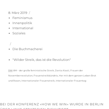
Veröffentlicht
Kategorien
8. März 2019
am
Feminismus
Innenpolitik
International
Soziales
Die Buchmacherei
"Wilder Streik, das ist die Revolution"
Schlagwörter
SW
:
8M - der große feministische Streik
,
Dania Alasti
,
Frauen der
Novemberrevolution
,
Frauenstreikbündnis
,
Her mit dem ganzen Leben Brot
und Rosen
,
Internationaler Frauenstreik
,
Internationaler Frauentag
BEI DER KONFERENZ »HOW WE WIN« WURDE IN BERLIN