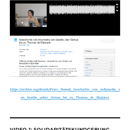
https://archive.org/details/Peter_Nowak_Geschichte_von_indymedia_v
on_Seattle_ueber_Genua_bis_zu_Thomas_de_Maiziere
VIDEO 1: SOLIDARITÄTSKUNDGEBUNG