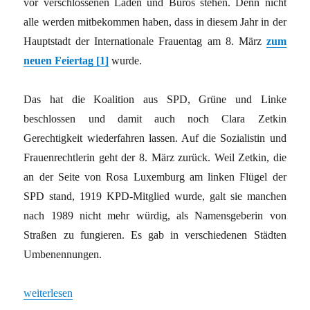
vor verschlossenen Läden und Büros stehen. Denn nicht
alle werden mitbekommen haben, dass in diesem Jahr in der
Hauptstadt der Internationale Frauentag am 8. März
zum
neuen Feiertag [1]
wurde.
Das hat die Koalition aus SPD, Grüne und Linke
beschlossen und damit auch noch Clara Zetkin
Gerechtigkeit wiederfahren lassen. Auf die Sozialistin und
Frauenrechtlerin geht der 8. März zurück. Weil Zetkin, die
an der Seite von Rosa Luxemburg am linken Flügel der
SPD stand, 1919 KPD-Mitglied wurde, galt sie manchen
nach 1989 nicht mehr würdig, als Namensgeberin von
Straßen zu fungieren. Es gab in verschiedenen Städten
Umbenennungen.
„Keiner schiebt uns weg“
weiterlesen