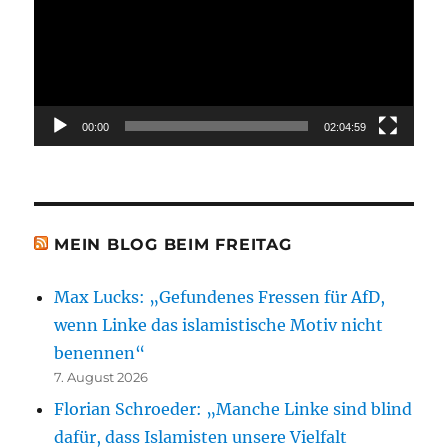
00:00
02:04:59
MEIN BLOG BEIM FREITAG
Max Lucks: „Gefundenes Fressen für AfD,
wenn Linke das islamistische Motiv nicht
benennen“
7. August 2026
Florian Schroeder: „Manche Linke sind blind
dafür, dass Islamisten unsere Vielfalt