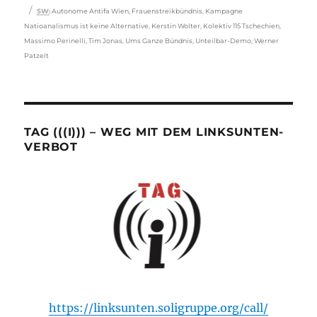
Schlagwörter
SW
:
Autonome Antifa Wien
,
Frauenstreikbündnis
,
Kampagne
Natioanalismus ist keine Alternative
,
Kerstin Wolter
,
Kolektiv 115 Tschechien
,
Massimo Perinelli
,
Tim Jonas
,
Ums Ganze Bündnis
,
Unteilbar-Demo
,
Werner
Patzelt
TAG (((I))) – WEG MIT DEM LINKSUNTEN-
VERBOT
https://linksunten.soligruppe.org/call/