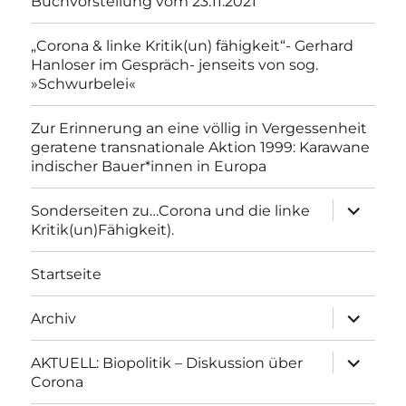
Buchvorstellung vom 23.11.2021
„Corona & linke Kritik(un) fähigkeit“- Gerhard
Hanloser im Gespräch- jenseits von sog.
»Schwurbelei«
Zur Erinnerung an eine völlig in Vergessenheit
geratene transnationale Aktion 1999: Karawane
indischer Bauer*innen in Europa
Unterme
Sonderseiten zu…Corona und die linke
anzeigen
Kritik(un)Fähigkeit).
Startseite
Unterme
Archiv
anzeigen
Unterme
AKTUELL: Biopolitik – Diskussion über
anzeigen
Corona