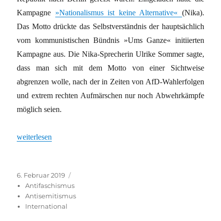
Kampa­gne
»Nationalismus ist keine Alternative«
(Nika).
Das Motto drückte das Selbstverständnis der hauptsächlich
vom kommunis­tischen Bündnis »Ums Ganze« initiierten
Kampagne aus. Die Nika-Sprecherin Ulrike Sommer sagte,
dass man sich mit dem Motto von einer Sichtweise
abgrenzen wolle, nach der in Zeiten von AfD-Wahlerfolgen
und extrem rechten Aufmärschen nur noch Abwehrkämpfe
möglich seien.
„Woran man linke Erfolge misst“
weiterlesen
Veröffentlicht
Kategorien
6. Februar 2019
am
Antifaschismus
Antisemitismus
International