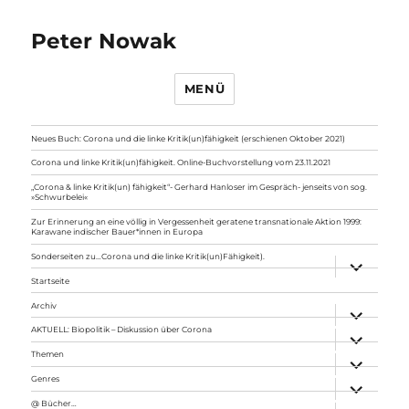
Peter Nowak
MENÜ
Neues Buch: Corona und die linke Kritik(un)fähigkeit (erschienen Oktober 2021)
Corona und linke Kritik(un)fähigkeit. Online-Buchvorstellung vom 23.11.2021
„Corona & linke Kritik(un) fähigkeit“- Gerhard Hanloser im Gespräch- jenseits von sog.
»Schwurbelei«
Zur Erinnerung an eine völlig in Vergessenheit geratene transnationale Aktion 1999:
Karawane indischer Bauer*innen in Europa
Sonderseiten zu…Corona und die linke Kritik(un)Fähigkeit).
Unterme
anzeigen
Startseite
Archiv
Unterme
anzeigen
AKTUELL: Biopolitik – Diskussion über Corona
Unterme
anzeigen
Themen
Unterme
anzeigen
Genres
Unterme
anzeigen
@ Bücher…
Unterme