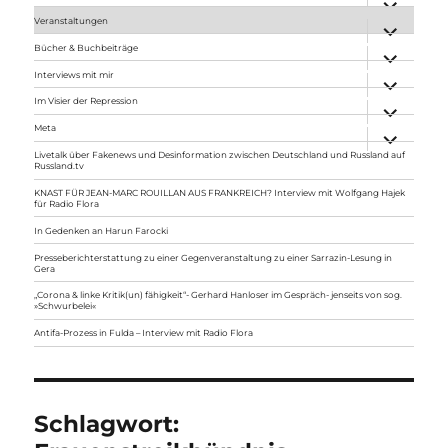
anzeigen
Veranstaltungen
Unterme
anzeigen
Bücher & Buchbeiträge
Unterme
anzeigen
Interviews mit mir
Unterme
anzeigen
Im Visier der Repression
Unterme
anzeigen
Meta
Unterme
anzeigen
Livetalk über Fakenews und Desinformation zwischen Deutschland und Russland auf
Russland.tv
KNAST FÜR JEAN-MARC ROUILLAN AUS FRANKREICH? Interview mit Wolfgang Hajek
für Radio Flora
In Gedenken an Harun Farocki
Presseberichterstattung zu einer Gegenveranstaltung zu einer Sarrazin-Lesung in
Gera
„Corona & linke Kritik(un) fähigkeit“- Gerhard Hanloser im Gespräch- jenseits von sog.
»Schwurbelei«
Antifa-Prozess in Fulda – Interview mit Radio Flora
Schlagwort: