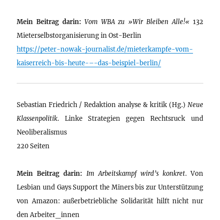
Mein Beitrag darin:
Vom WBA zu »Wir Bleiben Alle!«
132
Mieterselbstorganisierung in Ost-Berlin
https://peter-nowak-journalist.de/mieterkampfe-vom-
kaiserreich-bis-heute-–-das-beispiel-berlin/
Sebastian Friedrich / Redaktion analyse & kritik (Hg.)
Neue
Klassenpolitik
. Linke Strategien gegen Rechtsruck und
Neoliberalismus
220 Seiten
Mein Beitrag darin:
Im Arbeitskampf wird’s konkret
. Von
Lesbian und Gays Support the Miners bis zur Unterstützung
von Amazon: außerbetriebliche Solidarität hilft nicht nur
den Arbeiter_innen