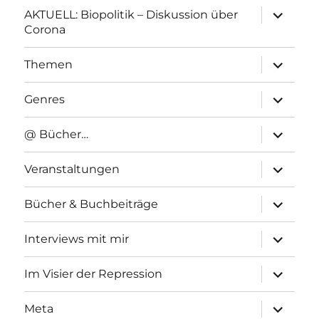
Unterme
AKTUELL: Biopolitik – Diskussion über
anzeigen
Corona
Unterme
Themen
anzeigen
Unterme
Genres
anzeigen
Unterme
@ Bücher…
anzeigen
Unterme
Veranstaltungen
anzeigen
Unterme
Bücher & Buchbeiträge
anzeigen
Unterme
Interviews mit mir
anzeigen
Unterme
Im Visier der Repression
anzeigen
Unterme
Meta
anzeigen