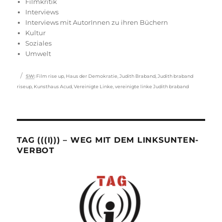
Filmkritik
Interviews
Interviews mit AutorInnen zu ihren Büchern
Kultur
Soziales
Umwelt
Schlagwörter
SW
:
Film rise up
,
Haus der Demokratie
,
Judith Braband
,
Judith braband
riseup
,
Kunsthaus Acud
,
Vereinigte Linke
,
vereinigte linke Judith braband
TAG (((I))) – WEG MIT DEM LINKSUNTEN-
VERBOT