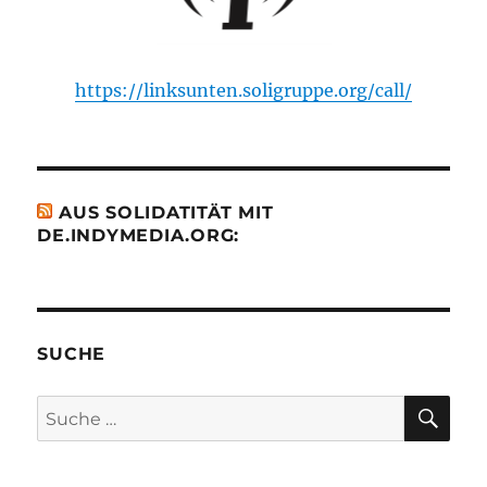
https://linksunten.soligruppe.org/call/
AUS SOLIDATITÄT MIT
DE.INDYMEDIA.ORG:
SUCHE
SU
Suche
nach: