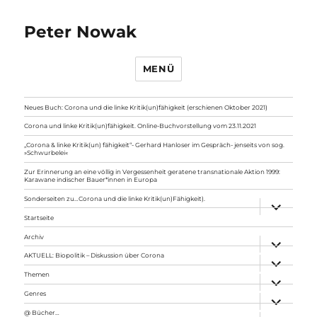
Peter Nowak
MENÜ
Neues Buch: Corona und die linke Kritik(un)fähigkeit (erschienen Oktober 2021)
Corona und linke Kritik(un)fähigkeit. Online-Buchvorstellung vom 23.11.2021
„Corona & linke Kritik(un) fähigkeit“- Gerhard Hanloser im Gespräch- jenseits von sog.
»Schwurbelei«
Zur Erinnerung an eine völlig in Vergessenheit geratene transnationale Aktion 1999:
Karawane indischer Bauer*innen in Europa
Sonderseiten zu…Corona und die linke Kritik(un)Fähigkeit).
Unterme
anzeigen
Startseite
Archiv
Unterme
anzeigen
AKTUELL: Biopolitik – Diskussion über Corona
Unterme
anzeigen
Themen
Unterme
anzeigen
Genres
Unterme
anzeigen
@ Bücher…
Unterme