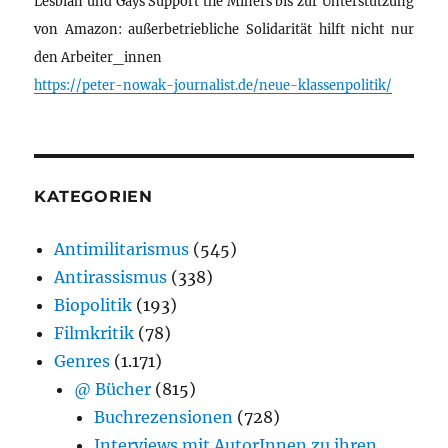
Lesbian und Gays Support the Miners bis zur Unterstützung
von Amazon: außerbetriebliche Solidarität hilft nicht nur
den Arbeiter_innen
https://peter-nowak-journalist.de/neue-klassenpolitik/
KATEGORIEN
Antimilitarismus
(545)
Antirassismus
(338)
Biopolitik
(193)
Filmkritik
(78)
Genres
(1.171)
@ Bücher
(815)
Buchrezensionen
(728)
Interviews mit AutorInnen zu ihren