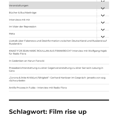
anzeigen
Veranstaltungen
Unterme
anzeigen
Bücher & Buchbeiträge
Unterme
anzeigen
Interviews mit mir
Unterme
anzeigen
Im Visier der Repression
Unterme
anzeigen
Meta
Unterme
anzeigen
Livetalk über Fakenews und Desinformation zwischen Deutschland und Russland auf
Russland.tv
KNAST FÜR JEAN-MARC ROUILLAN AUS FRANKREICH? Interview mit Wolfgang Hajek
für Radio Flora
In Gedenken an Harun Farocki
Presseberichterstattung zu einer Gegenveranstaltung zu einer Sarrazin-Lesung in
Gera
„Corona & linke Kritik(un) fähigkeit“- Gerhard Hanloser im Gespräch- jenseits von sog.
»Schwurbelei«
Antifa-Prozess in Fulda – Interview mit Radio Flora
Schlagwort:
Film rise up