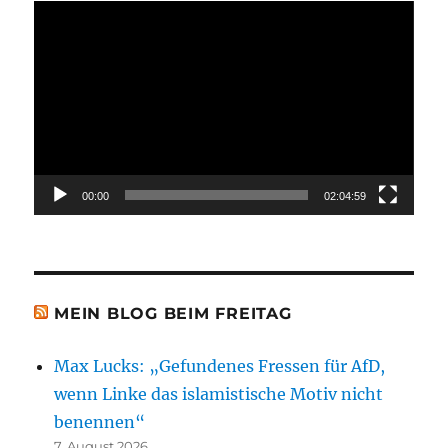
Video-
Player
00:00
02:04:59
MEIN BLOG BEIM FREITAG
Max Lucks: „Gefundenes Fressen für AfD,
wenn Linke das islamistische Motiv nicht
benennen“
7. August 2026