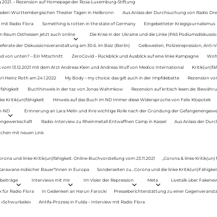
g 2021. – Rezension auf Homepage der Rosa-Luxemburg-Stiftung
Baden-Württembergischen Theater Tagen in Heilbronn
Aus Anlass der Durchsuchung von Radio Drey
 mit Radio Flora
Something is rotten in the state of Germany
Eingebetteter Kriegsjournalismus
im Raum Osthessen jetzt auch online
Die Krise in der Ukraine und die Linke (PAS Podiumsdiskussio
ferate der Diskussionsveranstaltung am 30.6. im Baiz (Berlin)
Gelbwesten, Polizeirepression, Anti-V
 von unten? – Ein Mitschnitt
ZeroCovid – Rückblick und Ausblick auf eine linke Kampagne
Woh
 vom 13.12.2021 mit dem Arzt Andreas Klein und Andreas Wulf von Medico International
Kritik(un)fä
rl-Heinz Roth am 24.1.2022
My Body – my choice: das gilt auch in der Impfdebatte
Rezension von
fähigkeit
Buchhinweis in der taz von Jonas Wahmkow
Rezension auf kritisch lesen.de: Bewähru
e Kritik(un)fähigkeit
Hinweis auf das Buch im ND Immer diese Widersprüche von Felix Klopotek
en-ND
Erinnerung an Lara Melin und ihre wichtige Rolle nach der Gründung der Gefangenengewe
nengewerkschaft
Radio-Interview zu Rheinmetall-Entwaffnen Camp in Kassel
Aus Anlass der Durc
auchen mit neuen Link
orona und linke Kritik(un)fähigkeit. Online-Buchvorstellung vom 23.11.2021
„Corona & linke Kritik(un)
: Karawane indischer Bauer*innen in Europa
Sonderseiten zu…Corona und die linke Kritik(un)Fähigkeit
beiträge
Interviews mit mir
Im Visier der Repression
Meta
Livetalk über Fakene
für Radio Flora
In Gedenken an Harun Farocki
Presseberichterstattung zu einer Gegenveransta
. »Schwurbelei«
Antifa-Prozess in Fulda – Interview mit Radio Flora