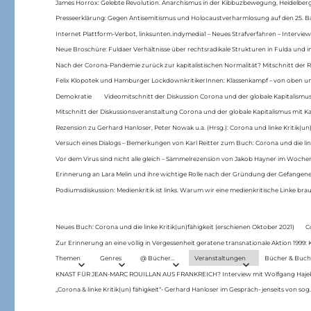
James Horrox: Gelebte Revolution. Anarchismus in der Kibbuzbewegung, Heidelber
Presseerklärung: Gegen Antisemitismus und Holocaustverharmlosung auf den 25. 
Internet Plattform-Verbot, linksunten.indymedia1 – Neues Strafverfahren – Interview
Neue Broschüre: Fuldaer Verhältnisse über rechtsradikale Strukturen in Fulda und 
Nach der Corona-Pandemie zurück zur kapitalistischen Normalität? Mitschnitt der Re
Felix Klopotek und Hamburger LockdownkritikerInnen: Klassenkampf – von oben und
Demokratie
Videomitschnitt der Diskussion Corona und der globale Kapitalismus
Mitschnitt der Diskussionsveranstaltung Corona und der globale Kapitalismus mit Ka
Rezension zu Gerhard Hanloser, Peter Nowak u.a. (Hrsg.): Corona und linke Kritik(un)
Versuch eines Dialogs – Bemerkungen von Karl Reitter zum Buch: Corona und die link
Vor dem Virus sind nicht alle gleich – Sammelrezension von Jakob Hayner im Woch
Erinnerung an Lara Melin und ihre wichtige Rolle nach der Gründung der Gefange
Podiumsdiskussion: Medienkritik ist links. Warum wir eine medienkritische Linke br
Neues Buch: Corona und die linke Kritik(un)fähigkeit (erschienen Oktober 2021)
C
Zur Erinnerung an eine völlig in Vergessenheit geratene transnationale Aktion 1999
Themen
Genres
@ Bücher…
Veranstaltungen
Bücher & Buch
KNAST FÜR JEAN-MARC ROUILLAN AUS FRANKREICH? Interview mit Wolfgang Hajek 
„Corona & linke Kritik(un) fähigkeit“- Gerhard Hanloser im Gespräch- jenseits von sog