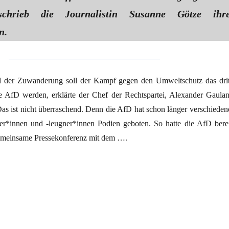
schrieb die Journalistin Susanne Götze ihr
n.
der Zuwanderung soll der Kampf gegen den Umweltschutz das drit
 AfD werden, erklärte der Chef der Rechtspartei, Alexander Gaulan
Das ist nicht überraschend. Denn die AfD hat schon länger verschieden
r*innen und -leugner*innen Podien geboten. So hatte die AfD berei
gemeinsame Pressekonferenz mit dem ….
 Leugnens“