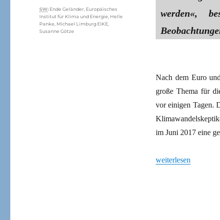
Schlagwörter
SW
:
Ende Geländer
,
Europäisches
werden«, be
Institut für Klima und Energie
,
Helle
Panke
,
Michael Limburg EIKE
,
Beobachtunge
Susanne Götze
Nach dem Euro und 
große Thema für die
vor einigen Tagen. 
Klimawandelskeptike
im Juni 2017 eine 
„Eine Strategie des
weiterlesen