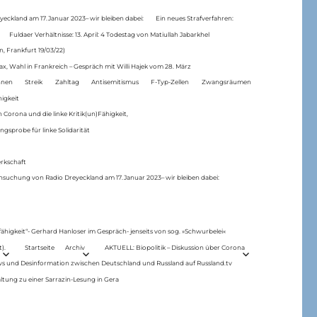
eckland am 17.Januar 2023– wir bleiben dabei:
Ein neues Strafverfahren:
Fuldaer Verhältnisse: 13. April: 4 Todestag von Matiul­lah Jabarkhel
n, Frankfurt 19/03/22)
ax, Wahl in Frankreich – Gespräch mit Willi Hajek vom 28. März
nen
Streik
Zahltag
Antisemitismus
F-Typ-Zellen
Zwangsräumen
higkeit
 Corona und die linke Kritik(un)Fähigkeit,
ngsprobe für linke Solidarität
rkschaft
hsuchung von Radio Dreyeckland am 17.Januar 2023– wir bleiben dabei:
 fähigkeit“- Gerhard Hanloser im Gespräch- jenseits von sog. »Schwurbelei«
).
Startseite
Archiv
AKTUELL: Biopolitik – Diskussion über Corona
ws und Desinformation zwischen Deutschland und Russland auf Russland.tv
ltung zu einer Sarrazin-Lesung in Gera