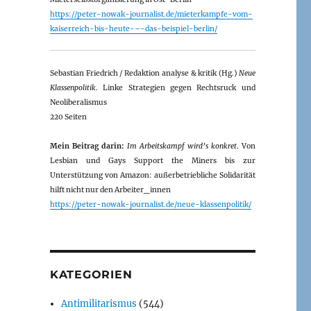
https://peter-nowak-journalist.de/mieterkampfe-vom-
kaiserreich-bis-heute-–-das-beispiel-berlin/
Sebastian Friedrich / Redaktion analyse & kritik (Hg.)
Neue
Klassenpolitik
. Linke Strategien gegen Rechtsruck und
Neoliberalismus
220 Seiten
Mein Beitrag darin:
Im Arbeitskampf wird’s konkret
. Von
Lesbian und Gays Support the Miners bis zur
Unterstützung von Amazon: außerbetriebliche Solidarität
hilft nicht nur den Arbeiter_innen
https://peter-nowak-journalist.de/neue-klassenpolitik/
KATEGORIEN
Antimilitarismus
(544)