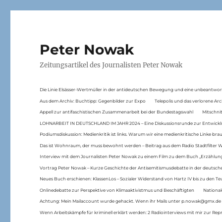
Peter Nowak
Zeitungsartikel des Journalisten Peter Nowak
Die Linie Elsässer-Wertmüller in der antideutschen Bewegung und eine unbeantwor
Aus dem Archiv: Buchtipp: Gegenbilder zur Expo
Telepolis und das verlorene Arc
Appell zur antifaschistischen Zusammenarbeit bei der Bundestagswahl
Mitschni
LOHNARBEIT IN DEUTSCHLAND IM JAHR 2024 – Eine Diskussionsrunde zur Entwickl
Podiumsdiskussion: Medienkritik ist links. Warum wir eine medienkritische Linke br
Das ist Wohnraum, der muss bewohnt werden – Beitrag aus dem Radio Stadtfilter 
Interview mit dem Journalisten Peter Nowak zu einem Film zu dem Buch „Erzählung
Vortrag Peter Nowak – Kurze Geschichte der Antisemitismusdebatte in der deutsche
Neues Buch erschienen: KlassenLos – Sozialer Widerstand von Hartz IV bis zu den 
Onlinedebatte zur Perspektive von Klimaaktivistmus und Beschäftigten
National
Achtung: Mein Mailaccount wurde gehackt. Wenn ihr Mails unter p.nowak@gmx.de
Wenn Arbeitskämpfe für kriminell erklärt werden: 2 Radiointerviews mit mir zur Rep