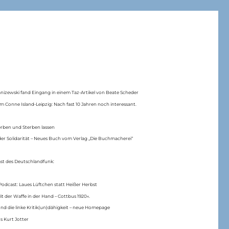
anizewski fand Eingang in einem Taz-Artikel von Beate Scheder
m Conne Island-Leipzig: Nach fast 10 Jahren noch interessant.
erben und Sterben lassen
er Solidarität – Neues Buch vom Verlag „Die Buchmacherei“
ast des Deutschlandfunk:
Podcast: Laues Lüftchen statt Heißer Herbst
Mit der Waffe in der Hand – Cottbus 1920«.
nd die linke Kritik(un)dähigkeit – neue Homepage
s Kurt Jotter