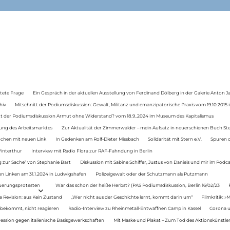
tete Frage
Ein Gespräch in der aktuellen Ausstellung von Ferdinand Dölberg in der Galerie Anton J
hiv
Mitschnitt der Podiumsdiskussion: Gewalt, Militanz und emanzipatorische Praxis vom 19.10.2015 i
tt der Podiumsdiskussion Armut ohne Widerstand? vom 18.9..2024 im Museum des Kapitalismus
ung des Arbeitsmarktes
Zur Aktualität der Zimmerwalder – mein Aufsatz in neuerschienen Buch St
auchen mit neuen Link
In Gedenken am Rolf-Dieter Missbach
Solidarität mit Stern e.V.
Spuren d
Winterthur
Interview mit Radio Flora zur RAF-Fahndung in Berlin
 zur Sache“ von Stephanie Bart
Diskussion mit Sabine Schiffer, Justus von Daniels und mir im Podc
n Linken am 31.1.2024 in Ludwigshafen
Polizeigewalt oder der Schutzmann als Putzmann
Teuerungsprotesten
War das schon der heiße Herbst? (PAS Podiumsdiskussion, Berlin 16/02/23
e Revision: aus Kein Zustand
„Wer nicht aus der Geschichte lernt, kommt darin um“
Filmkritik: »
 bekommt, nicht reagieren
Radio-Interview zu Rheinmetall-Entwaffnen Camp in Kassel
Corona u
ression gegen italienische Basisgewerkschaften
Mit Maske und Plakat – Zum Tod des Aktionskünstler