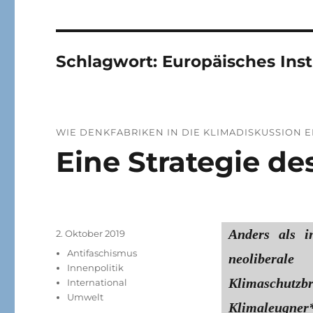
Schlagwort:
Europäisches Inst
WIE DENKFABRIKEN IN DIE KLIMADISKUSSION 
Eine Strategie d
Anders als 
Veröffentlicht
2. Oktober 2019
am
Kategorien
Antifaschismus
neoliber
Innenpolitik
Klimaschutz
International
Umwelt
Klimaleugner