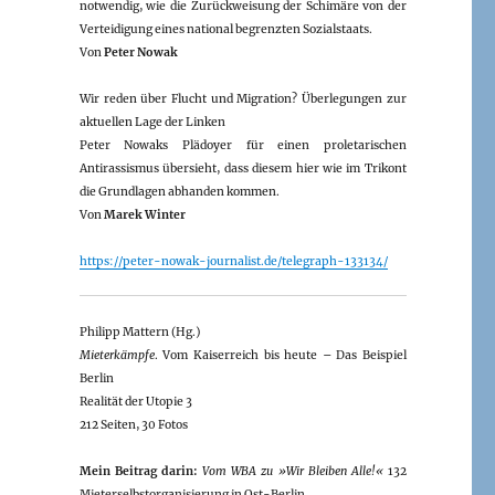
notwendig, wie die Zurückweisung der Schimäre von der
Verteidigung eines national begrenzten Sozialstaats.
Von
Peter Nowak
Wir reden über Flucht und Migration? Überlegungen zur
aktuellen Lage der Linken
Peter Nowaks Plädoyer für einen proletarischen
Antirassismus übersieht, dass diesem hier wie im Trikont
die Grundlagen abhanden kommen.
Von
Marek Winter
https://peter-nowak-journalist.de/telegraph-133134/
Philipp Mattern (Hg.)
Mieterkämpfe
. Vom Kaiserreich bis heute – Das Beispiel
Berlin
Realität der Utopie 3
212 Seiten, 30 Fotos
Mein Beitrag darin:
Vom WBA zu »Wir Bleiben Alle!«
132
Mieterselbstorganisierung in Ost-Berlin