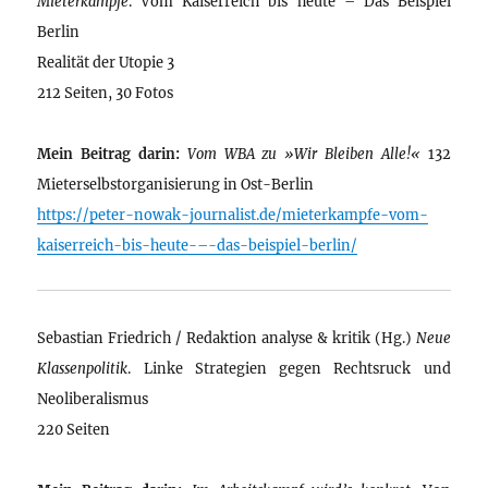
Mieterkämpfe
. Vom Kaiserreich bis heute – Das Beispiel
Berlin
Realität der Utopie 3
212 Seiten, 30 Fotos
Mein Beitrag darin:
Vom WBA zu »Wir Bleiben Alle!«
132
Mieterselbstorganisierung in Ost-Berlin
https://peter-nowak-journalist.de/mieterkampfe-vom-
kaiserreich-bis-heute-–-das-beispiel-berlin/
Sebastian Friedrich / Redaktion analyse & kritik (Hg.)
Neue
Klassenpolitik
. Linke Strategien gegen Rechtsruck und
Neoliberalismus
220 Seiten