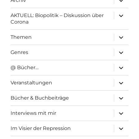
Archiv
anzeigen
Unterme
AKTUELL: Biopolitik – Diskussion über
anzeigen
Corona
Unterme
Themen
anzeigen
Unterme
Genres
anzeigen
Unterme
@ Bücher…
anzeigen
Unterme
Veranstaltungen
anzeigen
Unterme
Bücher & Buchbeiträge
anzeigen
Unterme
Interviews mit mir
anzeigen
Unterme
Im Visier der Repression
anzeigen