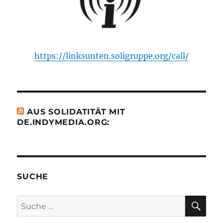
https://linksunten.soligruppe.org/call/
AUS SOLIDATITÄT MIT
DE.INDYMEDIA.ORG:
SUCHE
SU
Suche
nach: