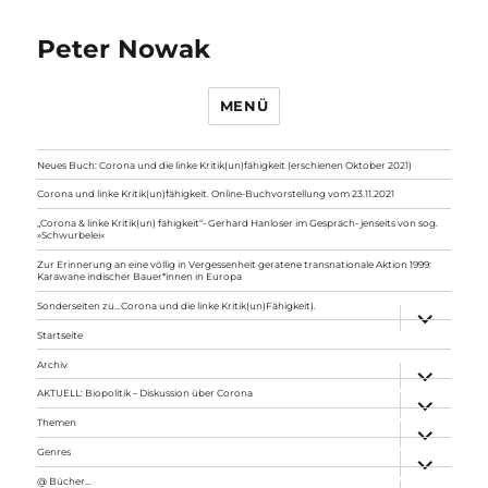
Peter Nowak
MENÜ
Neues Buch: Corona und die linke Kritik(un)fähigkeit (erschienen Oktober 2021)
Corona und linke Kritik(un)fähigkeit. Online-Buchvorstellung vom 23.11.2021
„Corona & linke Kritik(un) fähigkeit“- Gerhard Hanloser im Gespräch- jenseits von sog.
»Schwurbelei«
Zur Erinnerung an eine völlig in Vergessenheit geratene transnationale Aktion 1999:
Karawane indischer Bauer*innen in Europa
Sonderseiten zu…Corona und die linke Kritik(un)Fähigkeit).
Unterme
anzeigen
Startseite
Archiv
Unterme
anzeigen
AKTUELL: Biopolitik – Diskussion über Corona
Unterme
anzeigen
Themen
Unterme
anzeigen
Genres
Unterme
anzeigen
@ Bücher…
Unterme