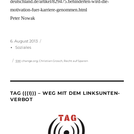
deutschland.de/artikel/829475.behinderten-wird-die-
motivation-fuer-karriere-genommen.html
Peter Nowak
Veröffentlicht
Kategorien
6. August 2013
am
Soziales
Schlagwörter
SW
:
change.org
,
Christian Grosch
,
Recht auf Sparen
TAG (((I))) – WEG MIT DEM LINKSUNTEN-
VERBOT