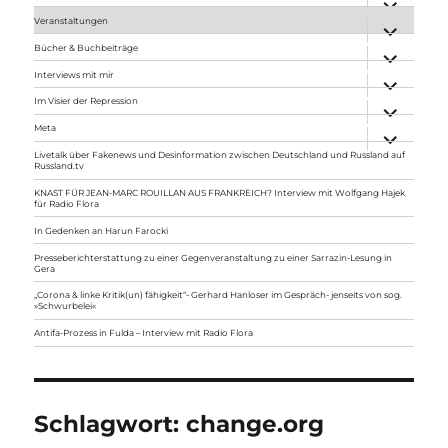
anzeigen
Veranstaltungen
Unterme
anzeigen
Bücher & Buchbeiträge
Unterme
anzeigen
Interviews mit mir
Unterme
anzeigen
Im Visier der Repression
Unterme
anzeigen
Meta
Unterme
anzeigen
Livetalk über Fakenews und Desinformation zwischen Deutschland und Russland auf
Russland.tv
KNAST FÜR JEAN-MARC ROUILLAN AUS FRANKREICH? Interview mit Wolfgang Hajek
für Radio Flora
In Gedenken an Harun Farocki
Presseberichterstattung zu einer Gegenveranstaltung zu einer Sarrazin-Lesung in
Gera
„Corona & linke Kritik(un) fähigkeit“- Gerhard Hanloser im Gespräch- jenseits von sog.
»Schwurbelei«
Antifa-Prozess in Fulda – Interview mit Radio Flora
Schlagwort:
change.org