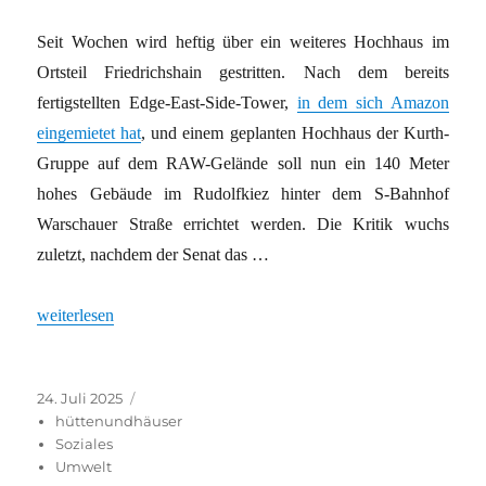
Seit Wochen wird heftig über ein weiteres Hochhaus im
Ortsteil Friedrichshain gestritten. Nach dem bereits
fertigstellten Edge-East-Side-Tower,
in dem sich Amazon
eingemietet hat
, und einem geplanten Hochhaus der Kurth-
Gruppe auf dem RAW-Gelände soll nun ein 140 Meter
hohes Gebäude im Rudolfkiez hinter dem S-Bahnhof
Warschauer Straße errichtet werden. Die Kritik wuchs
zuletzt, nachdem der Senat das …
„Rudolfkiez in Friedrichshain ohne Klotz“
weiterlesen
Veröffentlicht
Kategorien
24. Juli 2025
am
hüttenundhäuser
Soziales
Umwelt