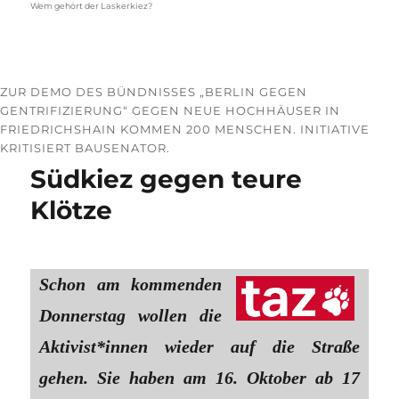
Wem gehört der Laskerkiez?
ZUR DEMO DES BÜNDNISSES „BERLIN GEGEN
GENTRIFIZIERUNG“ GEGEN NEUE HOCHHÄUSER IN
FRIEDRICHSHAIN KOMMEN 200 MENSCHEN. INITIATIVE
KRITISIERT BAUSENATOR.
Südkiez gegen teure
Klötze
Schon am kommenden
Donnerstag wollen die
Ak­ti­vis­t*in­nen wieder auf die Straße
gehen. Sie haben am 16. Oktober ab 17