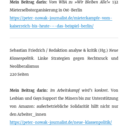
Mein Beitrag darin:
Vom WBA zu »Wir Bleiben Alle!«
132
Mieterselbstorganisierung in Ost-Berlin
https://peter-nowak-journalist.de/mieterkampfe-vom-
kaiserreich-bis-heute-–-das-beispiel-berlin/
Sebastian Friedrich / Redaktion analyse & kritik (Hg.)
Neue
Klassenpolitik
. Linke Strategien gegen Rechtsruck und
Neoliberalismus
220 Seiten
Mein Beitrag darin:
Im Arbeitskampf wird’s konkret
. Von
Lesbian und Gays Support the Miners bis zur Unterstützung
von Amazon: außerbetriebliche Solidarität hilft nicht nur
den Arbeiter_innen
https://peter-nowak-journalist.de/neue-klassenpolitik/