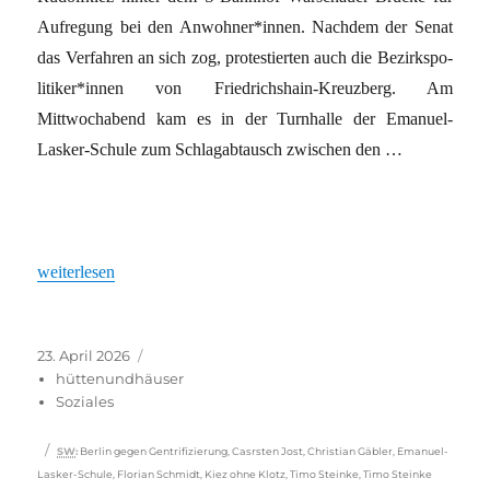
Aufregung bei den Anwohner*innen. Nachdem der Senat
das Verfahren an sich zog, protestierten auch die Be­zirks­po­
li­ti­ke­r*in­nen von Friedrichshain-Kreuzberg. Am
Mittwochabend kam es in der Turnhalle der Emanuel-
Lasker-Schule zum Schlagabtausch zwischen den …
„Der Kiez sagt nein“
weiterlesen
Veröffentlicht
Kategorien
23. April 2026
am
hüttenundhäuser
Soziales
Schlagwörter
SW
:
Berlin gegen Gentrifizierung
,
Casrsten Jost
,
Christian Gäbler
,
Emanuel-
Lasker-Schule
,
Florian Schmidt
,
Kiez ohne Klotz
,
Timo Steinke
,
Timo Steinke