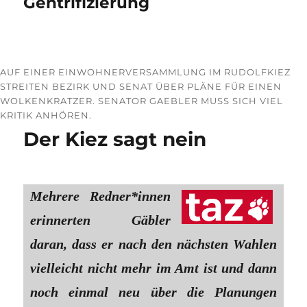
Gentrifizierung
AUF EINER EINWOHNERVERSAMMLUNG IM RUDOLFKIEZ
STREITEN BEZIRK UND SENAT ÜBER PLÄNE FÜR EINEN
WOLKENKRATZER. SENATOR GAEBLER MUSS SICH VIEL
KRITIK ANHÖREN.
Der Kiez sagt nein
Mehrere Red­ne­r*in­nen
erinnerten Gäbler
daran, dass er nach den nächsten Wahlen
vielleicht nicht mehr im Amt ist und dann
noch einmal neu über die Planungen