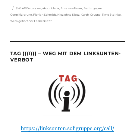
Schlagwörter
SW
:
A100 stoppen
,
about blank
,
Amazon-Tower
,
Berlin gegen
Gentrifizierung
,
Florian Schmidt
,
Kiez ohne Klotz
,
Kurth-Gruppe
,
Timo Steinke
,
Wem gehört der Laskerkiez?
TAG (((I))) – WEG MIT DEM LINKSUNTEN-
VERBOT
https://linksunten.soligruppe.org/call/