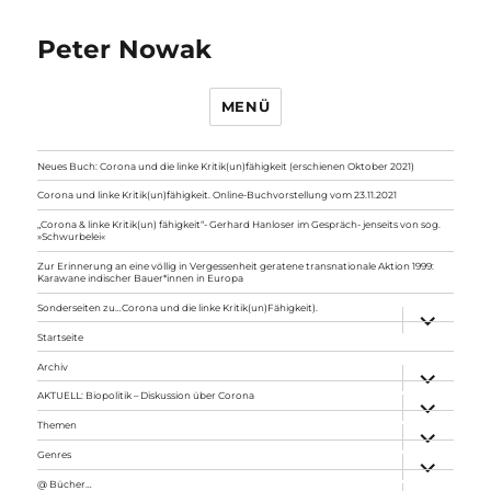
Peter Nowak
MENÜ
Neues Buch: Corona und die linke Kritik(un)fähigkeit (erschienen Oktober 2021)
Corona und linke Kritik(un)fähigkeit. Online-Buchvorstellung vom 23.11.2021
„Corona & linke Kritik(un) fähigkeit“- Gerhard Hanloser im Gespräch- jenseits von sog.
»Schwurbelei«
Zur Erinnerung an eine völlig in Vergessenheit geratene transnationale Aktion 1999:
Karawane indischer Bauer*innen in Europa
Sonderseiten zu…Corona und die linke Kritik(un)Fähigkeit).
Unterme
anzeigen
Startseite
Archiv
Unterme
anzeigen
AKTUELL: Biopolitik – Diskussion über Corona
Unterme
anzeigen
Themen
Unterme
anzeigen
Genres
Unterme
anzeigen
@ Bücher…
Unterme