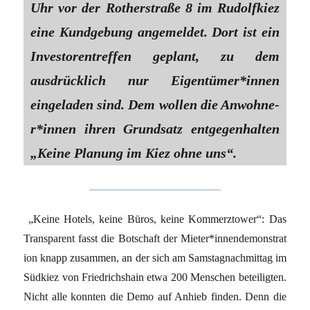
Uhr vor der Rotherstraße 8 im Rudolfkiez
eine Kundgebung angemeldet. Dort ist ein
Investorentreffen geplant, zu dem
ausdrücklich nur Ei­gen­tü­me­r*in­nen
eingeladen sind. Dem wollen die An­woh­ne­
r*in­nen ihren Grundsatz entgegenhalten
„Keine Planung im Kiez ohne uns“.
„Keine Hotels, keine Büros, keine Kommerztower“: Das
Transparent fasst die Botschaft der Mie­te­r*in­nen­de­mons­tra­t
i­on knapp zusammen, an der sich am Samstagnachmittag im
Südkiez von Friedrichshain etwa 200 Menschen beteiligten.
Nicht alle konnten die Demo auf Anhieb finden. Denn die