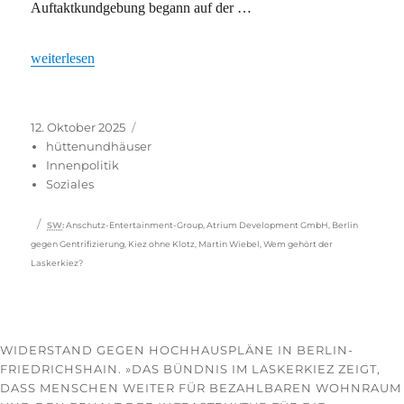
Auftaktkundgebung begann auf der …
„Südkiez gegen teure Klötze“
weiterlesen
Veröffentlicht
Kategorien
12. Oktober 2025
am
hüttenundhäuser
Innenpolitik
Soziales
Schlagwörter
SW
:
Anschutz-Entertainment-Group
,
Atrium Development GmbH
,
Berlin
gegen Gentrifizierung
,
Kiez ohne Klotz
,
Martin Wiebel
,
Wem gehört der
Laskerkiez?
WIDERSTAND GEGEN HOCHHAUSPLÄNE IN BERLIN-
FRIEDRICHSHAIN. »DAS BÜNDNIS IM LASKERKIEZ ZEIGT,
DASS MENSCHEN WEITER FÜR BEZAHLBAREN WOHNRAUM