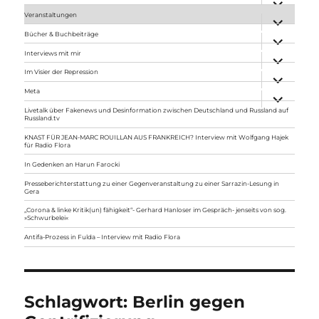
anzeigen
Veranstaltungen
Unterme
anzeigen
Bücher & Buchbeiträge
Unterme
anzeigen
Interviews mit mir
Unterme
anzeigen
Im Visier der Repression
Unterme
anzeigen
Meta
Unterme
anzeigen
Livetalk über Fakenews und Desinformation zwischen Deutschland und Russland auf
Russland.tv
KNAST FÜR JEAN-MARC ROUILLAN AUS FRANKREICH? Interview mit Wolfgang Hajek
für Radio Flora
In Gedenken an Harun Farocki
Presseberichterstattung zu einer Gegenveranstaltung zu einer Sarrazin-Lesung in
Gera
„Corona & linke Kritik(un) fähigkeit“- Gerhard Hanloser im Gespräch- jenseits von sog.
»Schwurbelei«
Antifa-Prozess in Fulda – Interview mit Radio Flora
Schlagwort:
Berlin gegen