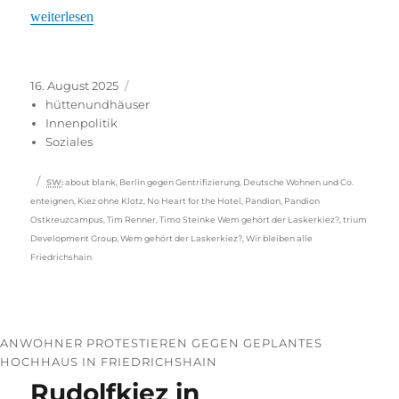
„Berlin: Kein Herz für das Hotel“
weiterlesen
Veröffentlicht
Kategorien
16. August 2025
am
hüttenundhäuser
Innenpolitik
Soziales
Schlagwörter
SW
:
about blank
,
Berlin gegen Gentrifizierung
,
Deutsche Wohnen und Co.
enteignen
,
Kiez ohne Klotz
,
No Heart for the Hotel
,
Pandion
,
Pandion
Ostkreuzcampus
,
Tim Renner
,
Timo Steinke Wem gehört der Laskerkiez?
,
trium
Development Group
,
Wem gehört der Laskerkiez?
,
Wir bleiben alle
Friedrichshain
ANWOHNER PROTESTIEREN GEGEN GEPLANTES
HOCHHAUS IN FRIEDRICHSHAIN
Rudolfkiez in