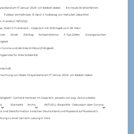
eckland am 17.Januar 2023– wir bleiben dabei:
Ein neues Strafverfahren:
Fuldaer Verhältnisse: 13. April: 4 Todestag von Matiul­lah Jabarkhel
n, Frankfurt 19/03/22)
ax, Wahl in Frankreich – Gespräch mit Willi Hajek vom 28. März
nen
Streik
Zahltag
Antisemitismus
F-Typ-Zellen
Zwangsräumen
higkeit
 Corona und die linke Kritik(un)Fähigkeit,
ngsprobe für linke Solidarität
rkschaft
hsuchung von Radio Dreyeckland am 17.Januar 2023– wir bleiben dabei:
 fähigkeit“- Gerhard Hanloser im Gespräch- jenseits von sog. »Schwurbelei«
).
Startseite
Archiv
AKTUELL: Biopolitik – Diskussion über Corona
ws und Desinformation zwischen Deutschland und Russland auf Russland.tv
ltung zu einer Sarrazin-Lesung in Gera