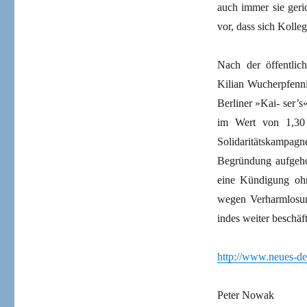
auch immer sie geri
vor, dass sich Koll
Nach der öffentlich
Kilian Wucherpfenni
Berliner »Kai- ser’
im Wert von 1,30 
Solidaritätskampag
Begründung aufgehob
eine Kündigung ohn
wegen Verharmlosung
indes weiter beschäf
http://www.neues-de
Peter Nowak