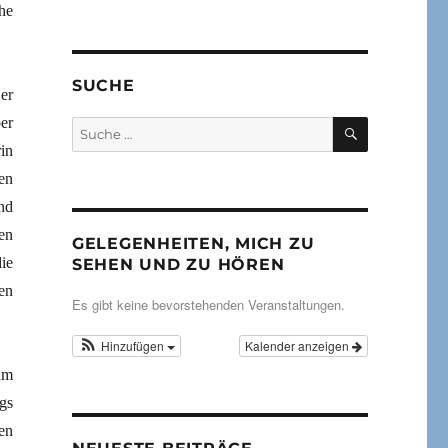
he
SUCHE
er
er
SUCHEN
Suche
nach:
rin
en
nd
en
GELEGENHEITEN, MICH ZU
ie
SEHEN UND ZU HÖREN
en
Es gibt keine bevorstehenden Veranstaltungen.
Hinzufügen
Kalender anzeigen
um
gs
en