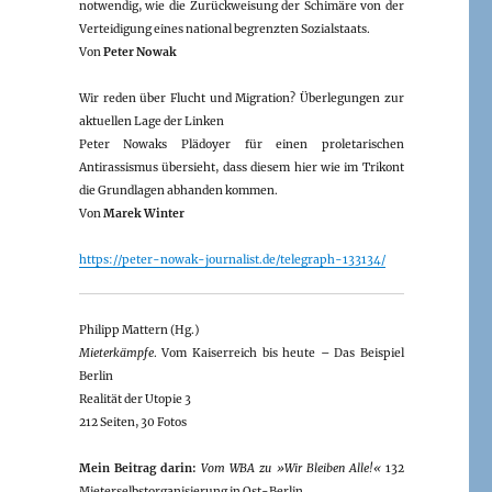
notwendig, wie die Zurückweisung der Schimäre von der
Verteidigung eines national begrenzten Sozialstaats.
Von
Peter Nowak
Wir reden über Flucht und Migration? Überlegungen zur
aktuellen Lage der Linken
Peter Nowaks Plädoyer für einen proletarischen
Antirassismus übersieht, dass diesem hier wie im Trikont
die Grundlagen abhanden kommen.
Von
Marek Winter
https://peter-nowak-journalist.de/telegraph-133134/
Philipp Mattern (Hg.)
Mieterkämpfe
. Vom Kaiserreich bis heute – Das Beispiel
Berlin
Realität der Utopie 3
212 Seiten, 30 Fotos
Mein Beitrag darin:
Vom WBA zu »Wir Bleiben Alle!«
132
Mieterselbstorganisierung in Ost-Berlin