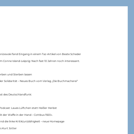
anizewski fand Eingang in einem Taz-Artikel von Beate Scheder
m Conne Island-Leipzig: Nach fast 10 Jahren noch interessant.
erben und Sterben lassen
er Solidarität – Neues Buch vom Verlag „Die Buchmacherei“
ast des Deutschlandfunk:
Podcast: Laues Lüftchen statt Heißer Herbst
Mit der Waffe in der Hand – Cottbus 1920«.
nd die linke Kritik(un)dähigkeit – neue Homepage
s Kurt Jotter