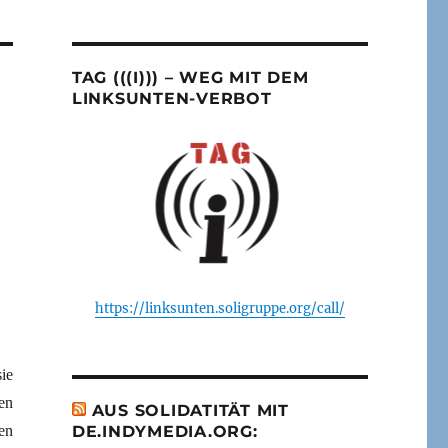
TAG (((I))) – WEG MIT DEM
LINKSUNTEN-VERBOT
?
https://linksunten.soligruppe.org/call/
ie
en
AUS SOLIDATITÄT MIT
en
DE.INDYMEDIA.ORG: