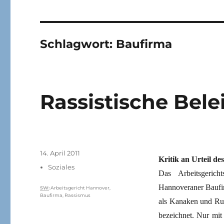
Schlagwort:
Baufirma
Rassistische Bel
Veröffentlicht
14. April 2011
Kritik an Urteil de
am
Kategorien
Soziales
Das Arbeitsgeric
Hannoveraner Baufir
Schlagwörter
SW
:
Arbeitsgericht Hannover
,
Baufirma
,
Rassismus
als Kanaken und Rus
bezeichnet. Nur mit 