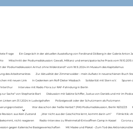
tete Frage
Ein Gespräch in der aktuellen Ausstellung von Ferdinand Dölberg in der Galerie Anton J
hiv
Mitschnitt der Podiumsdiskussion: Gewalt, Militanz und emanzipatorische Praxis vom 19.10.2015 i
tt der Podiumsdiskussion Armut ohne Widerstand? vom 18.9..2024 im Museum des Kapitalismus
ung des Arbeitsmarktes
Zur Aktualität der Zimmerwalder – mein Aufsatz in neuerschienen Buch St
auchen mit neuen Link
In Gedenken am Rolf-Dieter Missbach
Solidarität mit Stern e.V.
Spuren d
Winterthur
Interview mit Radio Flora zur RAF-Fahndung in Berlin
 zur Sache“ von Stephanie Bart
Diskussion mit Sabine Schiffer, Justus von Daniels und mir im Podc
n Linken am 31.1.2024 in Ludwigshafen
Polizeigewalt oder der Schutzmann als Putzmann
Teuerungsprotesten
War das schon der heiße Herbst? (PAS Podiumsdiskussion, Berlin 16/02/23
e Revision: aus Kein Zustand
„Wer nicht aus der Geschichte lernt, kommt darin um“
Filmkritik: »
 bekommt, nicht reagieren
Radio-Interview zu Rheinmetall-Entwaffnen Camp in Kassel
Corona u
ression gegen italienische Basisgewerkschaften
Mit Maske und Plakat – Zum Tod des Aktionskünstler