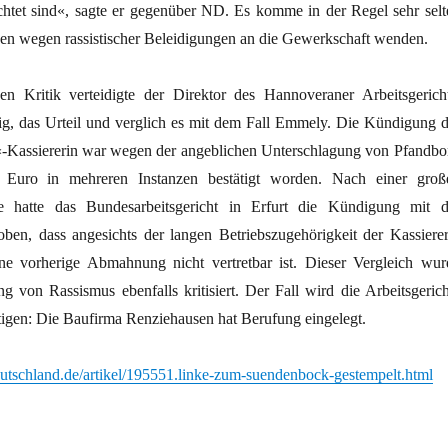
chtet sind«, sagte er gegenüber ND. Es komme in der Regel sehr selt
egen wegen rassistischer Beleidigungen an die Gewerkschaft wenden.
en Kritik verteidigte der Direktor des Hannoveraner Arbeitsgericht
g, das Urteil und verglich es mit dem Fall Emmely. Die Kündigung d
s«-Kassiererin war wegen der angeblichen Unterschlagung von Pfandbo
Euro in mehreren Instanzen bestätigt worden. Nach einer groß
ne hatte das Bundesarbeitsgericht in Erfurt die Kündigung mit d
en, dass angesichts der langen Betriebszugehörigkeit der Kassierer
e vorherige Abmahnung nicht vertretbar ist. Dieser Vergleich wur
 von Rassismus ebenfalls kritisiert. Der Fall wird die Arbeitsgerich
tigen: Die Baufirma Renziehausen hat Berufung eingelegt.
utschland.de/artikel/195551.linke-zum-suendenbock-gestempelt.html