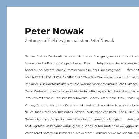
Peter Nowak
Zeitungsartikel des Journalisten Peter Nowak
Die Linie Elsässer-Wertmüller in der antideutschen Bewegung und eine unbeantwor
Aus dem Archiv: Buchtipp: Gegenbilder zur Expo
Telepolis und das verlorene Arc
Appell zur antifaschistischen Zusammenarbeit bei der Bundestagswahl
Mitschni
LOHNARBEIT IN DEUTSCHLAND IM JAHR 2024 – Eine Diskussionsrunde zur Entwickl
Podiumsdiskussion: Medienkritik ist links. Warum wir eine medienkritische Linke br
Das ist Wohnraum, der muss bewohnt werden – Beitrag aus dem Radio Stadtfilter 
Interview mit dem Journalisten Peter Nowak zu einem Film zu dem Buch „Erzählung
Vortrag Peter Nowak – Kurze Geschichte der Antisemitismusdebatte in der deutsche
Neues Buch erschienen: KlassenLos – Sozialer Widerstand von Hartz IV bis zu den 
Onlinedebatte zur Perspektive von Klimaaktivistmus und Beschäftigten
National
Achtung: Mein Mailaccount wurde gehackt. Wenn ihr Mails unter p.nowak@gmx.de
Wenn Arbeitskämpfe für kriminell erklärt werden: 2 Radiointerviews mit mir zur Rep