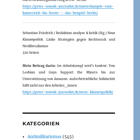
https://peter-nowak-journalist.de/mieterkampfe-vom-
kaiserreich-bis-heute-–-das-beispiel-berlin/
Sebastian Friedrich / Redaktion analyse & kritik (Hg.)
Neue
Klassenpolitik
. Linke Strategien gegen Rechtsruck und
Neoliberalismus
220 Seiten
Mein Beitrag darin:
Im Arbeitskampf wird’s konkret
. Von
Lesbian und Gays Support the Miners bis zur
Unterstützung von Amazon: außerbetriebliche Solidarität
hilft nicht nur den Arbeiter_innen
https://peter-nowak-journalist.de/neue-klassenpolitik/
KATEGORIEN
Antimilitarismus
(545)