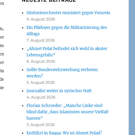
NEUESTE BEITRÄGE
en
Sinfonieorchester musiziert gegen Vonovia
9. August 2026
Ein Plädoyer gegen die Militarisierung des
s,
Alltags
er
7. August 2026
ns
„Ahmet Polat befindet sich wohl in akuter
en
Lebensgefahr“
6. August 2026
er
Sollte Bundeswehrwerbung verboten
in
werden?
de
5. August 2026
te
Journalist weiter in syrischer Haft
4. August 2026
Florian Schroeder: „Manche Linke sind
blind dafür, dass Islamisten unsere Vielfalt
hassen“
3. August 2026
Entführt in Raqqa: Wo ist Ahmet Polad?