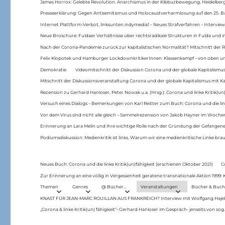
James Horrox: Gelebte Revolution. Anarchismus in der Kibbuzbewegung, Heidelber
Presseerklärung: Gegen Antisemitismus und Holocaustverharmlosung auf den 25. 
Internet Plattform-Verbot, linksunten.indymedia1 – Neues Strafverfahren – Interview
Neue Broschüre: Fuldaer Verhältnisse über rechtsradikale Strukturen in Fulda und 
Nach der Corona-Pandemie zurück zur kapitalistischen Normalität? Mitschnitt der Re
Felix Klopotek und Hamburger LockdownkritikerInnen: Klassenkampf – von oben und
Demokratie
Videomitschnitt der Diskussion Corona und der globale Kapitalismus
Mitschnitt der Diskussionsveranstaltung Corona und der globale Kapitalismus mit Ka
Rezension zu Gerhard Hanloser, Peter Nowak u.a. (Hrsg.): Corona und linke Kritik(un)
Versuch eines Dialogs – Bemerkungen von Karl Reitter zum Buch: Corona und die link
Vor dem Virus sind nicht alle gleich – Sammelrezension von Jakob Hayner im Woch
Erinnerung an Lara Melin und ihre wichtige Rolle nach der Gründung der Gefange
Podiumsdiskussion: Medienkritik ist links. Warum wir eine medienkritische Linke br
Neues Buch: Corona und die linke Kritik(un)fähigkeit (erschienen Oktober 2021)
C
Zur Erinnerung an eine völlig in Vergessenheit geratene transnationale Aktion 1999
Themen
Genres
@ Bücher…
Veranstaltungen
Bücher & Buch
KNAST FÜR JEAN-MARC ROUILLAN AUS FRANKREICH? Interview mit Wolfgang Hajek 
„Corona & linke Kritik(un) fähigkeit“- Gerhard Hanloser im Gespräch- jenseits von sog