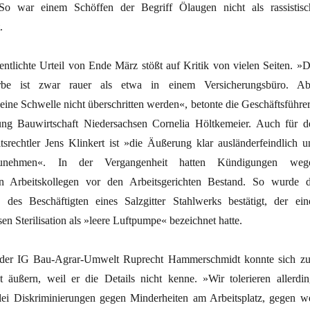
So war einem Schöffen der Begriff Ölaugen nicht als rassistisc
.
entlichte Urteil von Ende März stößt auf Kritik von vielen Seiten. »D
e ist zwar rauer als etwa in einem Versicherungsbüro. Ab
f eine Schwelle nicht überschritten werden«, betonte die Geschäftsführe
ung Bauwirtschaft Niedersachsen Cornelia Höltkemeier. Auch für d
srechtler Jens Klinkert ist »die Äußerung klar ausländerfeindlich u
zunehmen«. In der Vergangenheit hatten Kündigungen weg
n Arbeitskollegen vor den Arbeitsgerichten Bestand. So wurde d
 des Beschäftigten eines Salzgitter Stahlwerks bestätigt, der ein
sen Sterilisation als »leere Luftpumpe« bezeichnet hatte.
r der IG Bau-Agrar-Umwelt Ruprecht Hammerschmidt konnte sich z
t äußern, weil er die Details nicht kenne. »Wir tolerieren allerdin
rlei Diskriminierungen gegen Minderheiten am Arbeitsplatz, gegen w