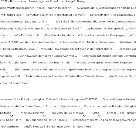
g 2021. – Rezension auf Homepage der Rosa-Luxemburg-Stiftung
Baden-Württembergischen Theater Tagen in Heilbronn
Aus Anlass der Durchsuchung von Radio Drey
 mit Radio Flora
Something is rotten in the state of Germany
Eingebetteter Kriegsjournalismus
im Raum Osthessen jetzt auch online
Die Krise in der Ukraine und die Linke (PAS Podiumsdiskussio
ferate der Diskussionsveranstaltung am 30.6. im Baiz (Berlin)
Gelbwesten, Polizeirepression, Anti-V
 von unten? – Ein Mitschnitt
ZeroCovid – Rückblick und Ausblick auf eine linke Kampagne
Woh
 vom 13.12.2021 mit dem Arzt Andreas Klein und Andreas Wulf von Medico International
Kritik(un)fä
rl-Heinz Roth am 24.1.2022
My Body – my choice: das gilt auch in der Impfdebatte
Rezension von
fähigkeit
Buchhinweis in der taz von Jonas Wahmkow
Rezension auf kritisch lesen.de: Bewähru
e Kritik(un)fähigkeit
Hinweis auf das Buch im ND Immer diese Widersprüche von Felix Klopotek
en-ND
Erinnerung an Lara Melin und ihre wichtige Rolle nach der Gründung der Gefangenengewe
nengewerkschaft
Radio-Interview zu Rheinmetall-Entwaffnen Camp in Kassel
Aus Anlass der Durc
auchen mit neuen Link
orona und linke Kritik(un)fähigkeit. Online-Buchvorstellung vom 23.11.2021
„Corona & linke Kritik(un)
: Karawane indischer Bauer*innen in Europa
Sonderseiten zu…Corona und die linke Kritik(un)Fähigkeit
beiträge
Interviews mit mir
Im Visier der Repression
Meta
Livetalk über Fakene
für Radio Flora
In Gedenken an Harun Farocki
Presseberichterstattung zu einer Gegenveransta
. »Schwurbelei«
Antifa-Prozess in Fulda – Interview mit Radio Flora