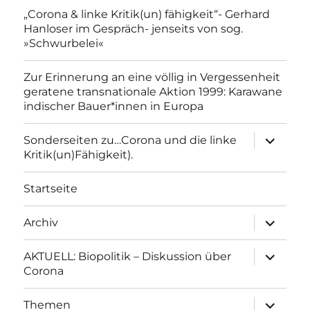
„Corona & linke Kritik(un) fähigkeit“- Gerhard
Hanloser im Gespräch- jenseits von sog.
»Schwurbelei«
Zur Erinnerung an eine völlig in Vergessenheit
geratene transnationale Aktion 1999: Karawane
indischer Bauer*innen in Europa
Unterme
Sonderseiten zu…Corona und die linke
anzeigen
Kritik(un)Fähigkeit).
Startseite
Unterme
Archiv
anzeigen
Unterme
AKTUELL: Biopolitik – Diskussion über
anzeigen
Corona
Unterme
Themen