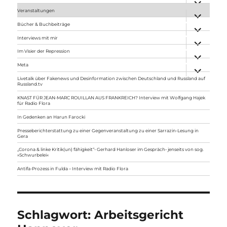
anzeigen
Veranstaltungen
Unterme
anzeigen
Bücher & Buchbeiträge
Unterme
anzeigen
Interviews mit mir
Unterme
anzeigen
Im Visier der Repression
Unterme
anzeigen
Meta
Unterme
anzeigen
Livetalk über Fakenews und Desinformation zwischen Deutschland und Russland auf
Russland.tv
KNAST FÜR JEAN-MARC ROUILLAN AUS FRANKREICH? Interview mit Wolfgang Hajek
für Radio Flora
In Gedenken an Harun Farocki
Presseberichterstattung zu einer Gegenveranstaltung zu einer Sarrazin-Lesung in
Gera
„Corona & linke Kritik(un) fähigkeit“- Gerhard Hanloser im Gespräch- jenseits von sog.
»Schwurbelei«
Antifa-Prozess in Fulda – Interview mit Radio Flora
Schlagwort:
Arbeitsgericht