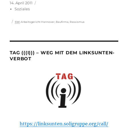
Veröffentlicht
Kategorien
14. April 2011
am
Soziales
Schlagwörter
SW
:
Arbeitsgericht Hannover
,
Baufirma
,
Rassismus
TAG (((I))) – WEG MIT DEM LINKSUNTEN-
VERBOT
https://linksunten.soligruppe.org/call/