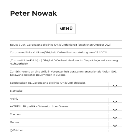
Peter Nowak
MENÜ
Neues Buch: Corona und die linke Kritik(un)fähigkeit (erschienen Oktober 2021)
Corona und linke Kritik(un)fähigkeit. Online-Buchvorstellung vom 23.11.2021
„Corona & linke Kritik(un) fähigkeit“- Gerhard Hanloser im Gespräch- jenseits von sog.
»Schwurbelei«
Zur Erinnerung an eine völlig in Vergessenheit geratene transnationale Aktion 1999:
Karawane indischer Bauer*innen in Europa
Sonderseiten zu…Corona und die linke Kritik(un)Fähigkeit).
Unterme
anzeigen
Startseite
Archiv
Unterme
anzeigen
AKTUELL: Biopolitik – Diskussion über Corona
Unterme
anzeigen
Themen
Unterme
anzeigen
Genres
Unterme
anzeigen
@ Bücher…
Unterme