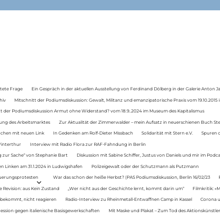
tete Frage
Ein Gespräch in der aktuellen Ausstellung von Ferdinand Dölberg in der Galerie Anton J
hiv
Mitschnitt der Podiumsdiskussion: Gewalt, Militanz und emanzipatorische Praxis vom 19.10.2015 i
tt der Podiumsdiskussion Armut ohne Widerstand? vom 18.9..2024 im Museum des Kapitalismus
ung des Arbeitsmarktes
Zur Aktualität der Zimmerwalder – mein Aufsatz in neuerschienen Buch St
auchen mit neuen Link
In Gedenken am Rolf-Dieter Missbach
Solidarität mit Stern e.V.
Spuren d
Winterthur
Interview mit Radio Flora zur RAF-Fahndung in Berlin
 zur Sache“ von Stephanie Bart
Diskussion mit Sabine Schiffer, Justus von Daniels und mir im Podc
n Linken am 31.1.2024 in Ludwigshafen
Polizeigewalt oder der Schutzmann als Putzmann
Teuerungsprotesten
War das schon der heiße Herbst? (PAS Podiumsdiskussion, Berlin 16/02/23
e Revision: aus Kein Zustand
„Wer nicht aus der Geschichte lernt, kommt darin um“
Filmkritik: »
 bekommt, nicht reagieren
Radio-Interview zu Rheinmetall-Entwaffnen Camp in Kassel
Corona u
ression gegen italienische Basisgewerkschaften
Mit Maske und Plakat – Zum Tod des Aktionskünstler