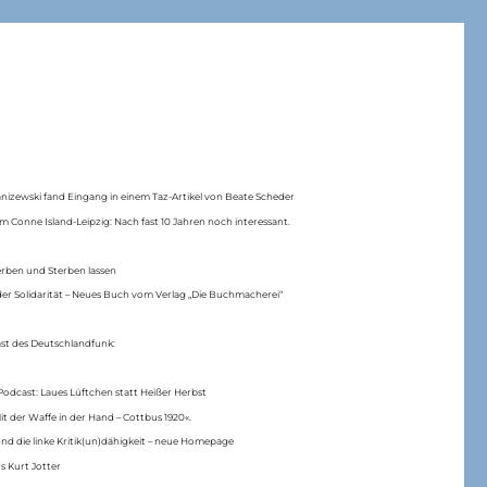
anizewski fand Eingang in einem Taz-Artikel von Beate Scheder
m Conne Island-Leipzig: Nach fast 10 Jahren noch interessant.
erben und Sterben lassen
er Solidarität – Neues Buch vom Verlag „Die Buchmacherei“
ast des Deutschlandfunk:
Podcast: Laues Lüftchen statt Heißer Herbst
Mit der Waffe in der Hand – Cottbus 1920«.
nd die linke Kritik(un)dähigkeit – neue Homepage
s Kurt Jotter