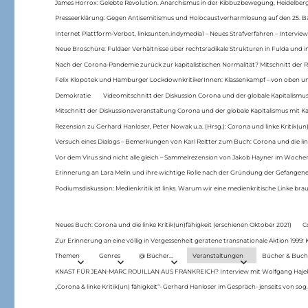
James Horrox: Gelebte Revolution. Anarchismus in der Kibbuzbewegung, Heidelber
Presseerklärung: Gegen Antisemitismus und Holocaustverharmlosung auf den 25. 
Internet Plattform-Verbot, linksunten.indymedia1 – Neues Strafverfahren – Interview
Neue Broschüre: Fuldaer Verhältnisse über rechtsradikale Strukturen in Fulda und 
Nach der Corona-Pandemie zurück zur kapitalistischen Normalität? Mitschnitt der Re
Felix Klopotek und Hamburger LockdownkritikerInnen: Klassenkampf – von oben und
Demokratie
Videomitschnitt der Diskussion Corona und der globale Kapitalismus
Mitschnitt der Diskussionsveranstaltung Corona und der globale Kapitalismus mit Ka
Rezension zu Gerhard Hanloser, Peter Nowak u.a. (Hrsg.): Corona und linke Kritik(un)
Versuch eines Dialogs – Bemerkungen von Karl Reitter zum Buch: Corona und die link
Vor dem Virus sind nicht alle gleich – Sammelrezension von Jakob Hayner im Woch
Erinnerung an Lara Melin und ihre wichtige Rolle nach der Gründung der Gefange
Podiumsdiskussion: Medienkritik ist links. Warum wir eine medienkritische Linke br
Neues Buch: Corona und die linke Kritik(un)fähigkeit (erschienen Oktober 2021)
C
Zur Erinnerung an eine völlig in Vergessenheit geratene transnationale Aktion 1999
Themen
Genres
@ Bücher…
Veranstaltungen
Bücher & Buch
KNAST FÜR JEAN-MARC ROUILLAN AUS FRANKREICH? Interview mit Wolfgang Hajek 
„Corona & linke Kritik(un) fähigkeit“- Gerhard Hanloser im Gespräch- jenseits von sog