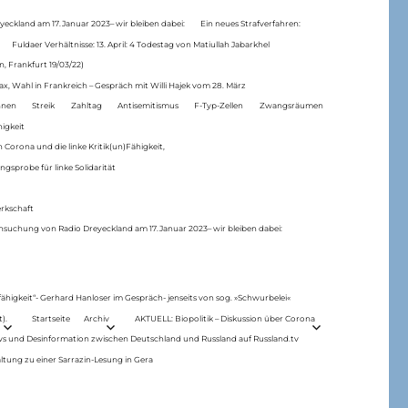
eckland am 17.Januar 2023– wir bleiben dabei:
Ein neues Strafverfahren:
Fuldaer Verhältnisse: 13. April: 4 Todestag von Matiul­lah Jabarkhel
n, Frankfurt 19/03/22)
ax, Wahl in Frankreich – Gespräch mit Willi Hajek vom 28. März
nen
Streik
Zahltag
Antisemitismus
F-Typ-Zellen
Zwangsräumen
higkeit
 Corona und die linke Kritik(un)Fähigkeit,
ngsprobe für linke Solidarität
rkschaft
hsuchung von Radio Dreyeckland am 17.Januar 2023– wir bleiben dabei:
 fähigkeit“- Gerhard Hanloser im Gespräch- jenseits von sog. »Schwurbelei«
).
Startseite
Archiv
AKTUELL: Biopolitik – Diskussion über Corona
ws und Desinformation zwischen Deutschland und Russland auf Russland.tv
ltung zu einer Sarrazin-Lesung in Gera