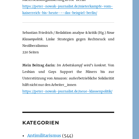
https://peter-nowak-journalist.de/mieterkampfe-vom-
kaiserreich-bis-heute-–-das-beispiel-berlin/
Sebastian Friedrich / Redaktion analyse & kritik (Hg.)
Neue
Klassenpolitik
. Linke Strategien gegen Rechtsruck und
Neoliberalismus
220 Seiten
Mein Beitrag darin:
Im Arbeitskampf wird’s konkret
. Von
Lesbian und Gays Support the Miners bis zur
Unterstützung von Amazon: außerbetriebliche Solidarität
hilft nicht nur den Arbeiter_innen
https://peter-nowak-journalist.de/neue-klassenpolitik/
KATEGORIEN
Antimilitarismus
(544)