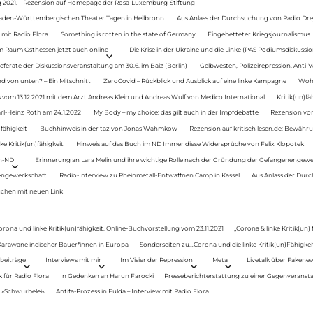
g 2021. – Rezension auf Homepage der Rosa-Luxemburg-Stiftung
Baden-Württembergischen Theater Tagen in Heilbronn
Aus Anlass der Durchsuchung von Radio Drey
 mit Radio Flora
Something is rotten in the state of Germany
Eingebetteter Kriegsjournalismus
im Raum Osthessen jetzt auch online
Die Krise in der Ukraine und die Linke (PAS Podiumsdiskussio
ferate der Diskussionsveranstaltung am 30.6. im Baiz (Berlin)
Gelbwesten, Polizeirepression, Anti-V
 von unten? – Ein Mitschnitt
ZeroCovid – Rückblick und Ausblick auf eine linke Kampagne
Woh
 vom 13.12.2021 mit dem Arzt Andreas Klein und Andreas Wulf von Medico International
Kritik(un)fä
rl-Heinz Roth am 24.1.2022
My Body – my choice: das gilt auch in der Impfdebatte
Rezension von
fähigkeit
Buchhinweis in der taz von Jonas Wahmkow
Rezension auf kritisch lesen.de: Bewähru
e Kritik(un)fähigkeit
Hinweis auf das Buch im ND Immer diese Widersprüche von Felix Klopotek
en-ND
Erinnerung an Lara Melin und ihre wichtige Rolle nach der Gründung der Gefangenengewe
nengewerkschaft
Radio-Interview zu Rheinmetall-Entwaffnen Camp in Kassel
Aus Anlass der Durc
auchen mit neuen Link
orona und linke Kritik(un)fähigkeit. Online-Buchvorstellung vom 23.11.2021
„Corona & linke Kritik(un)
: Karawane indischer Bauer*innen in Europa
Sonderseiten zu…Corona und die linke Kritik(un)Fähigkeit
beiträge
Interviews mit mir
Im Visier der Repression
Meta
Livetalk über Fakene
für Radio Flora
In Gedenken an Harun Farocki
Presseberichterstattung zu einer Gegenveransta
. »Schwurbelei«
Antifa-Prozess in Fulda – Interview mit Radio Flora