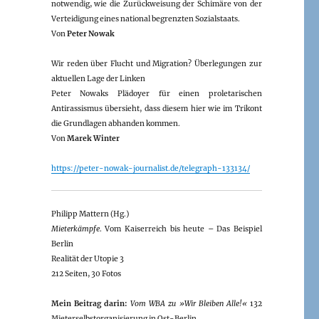
notwendig, wie die Zurückweisung der Schimäre von der
Verteidigung eines national begrenzten Sozialstaats.
Von
Peter Nowak
Wir reden über Flucht und Migration? Überlegungen zur
aktuellen Lage der Linken
Peter Nowaks Plädoyer für einen proletarischen
Antirassismus übersieht, dass diesem hier wie im Trikont
die Grundlagen abhanden kommen.
Von
Marek Winter
https://peter-nowak-journalist.de/telegraph-133134/
Philipp Mattern (Hg.)
Mieterkämpfe
. Vom Kaiserreich bis heute – Das Beispiel
Berlin
Realität der Utopie 3
212 Seiten, 30 Fotos
Mein Beitrag darin:
Vom WBA zu »Wir Bleiben Alle!«
132
Mieterselbstorganisierung in Ost-Berlin