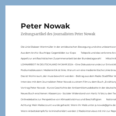
Peter Nowak
Zeitungsartikel des Journalisten Peter Nowak
Die Linie Elsässer-Wertmüller in der antideutschen Bewegung und eine unbeantwor
Aus dem Archiv: Buchtipp: Gegenbilder zur Expo
Telepolis und das verlorene Arc
Appell zur antifaschistischen Zusammenarbeit bei der Bundestagswahl
Mitschni
LOHNARBEIT IN DEUTSCHLAND IM JAHR 2024 – Eine Diskussionsrunde zur Entwickl
Podiumsdiskussion: Medienkritik ist links. Warum wir eine medienkritische Linke br
Das ist Wohnraum, der muss bewohnt werden – Beitrag aus dem Radio Stadtfilter 
Interview mit dem Journalisten Peter Nowak zu einem Film zu dem Buch „Erzählung
Vortrag Peter Nowak – Kurze Geschichte der Antisemitismusdebatte in der deutsche
Neues Buch erschienen: KlassenLos – Sozialer Widerstand von Hartz IV bis zu den 
Onlinedebatte zur Perspektive von Klimaaktivistmus und Beschäftigten
National
Achtung: Mein Mailaccount wurde gehackt. Wenn ihr Mails unter p.nowak@gmx.de
Wenn Arbeitskämpfe für kriminell erklärt werden: 2 Radiointerviews mit mir zur Rep