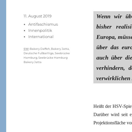
Wenn wir übe
Veröffentlicht
11. August 2019
am
Kategorien
Antifaschismus
bisher reali
Innenpolitik
Europa, müsse
International
über das eur
Schlagwörter
SW
:
Bakery Daffeh
,
Bakery Jatta
,
Deutsche Fußballliga
,
Seebrücke
auch über die
Hamburg
,
Seebrücke Hamburg
Bakery Jatta
verhindern, 
verwirklichen
Heißt der HSV-Spiele
Darüber wird seit e
Projektionsfläche v