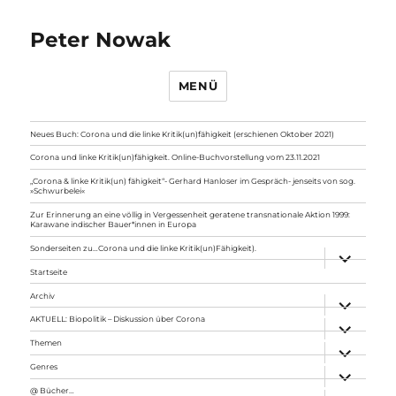
Peter Nowak
MENÜ
Neues Buch: Corona und die linke Kritik(un)fähigkeit (erschienen Oktober 2021)
Corona und linke Kritik(un)fähigkeit. Online-Buchvorstellung vom 23.11.2021
„Corona & linke Kritik(un) fähigkeit“- Gerhard Hanloser im Gespräch- jenseits von sog.
»Schwurbelei«
Zur Erinnerung an eine völlig in Vergessenheit geratene transnationale Aktion 1999:
Karawane indischer Bauer*innen in Europa
Sonderseiten zu…Corona und die linke Kritik(un)Fähigkeit).
Unterme
anzeigen
Startseite
Archiv
Unterme
anzeigen
AKTUELL: Biopolitik – Diskussion über Corona
Unterme
anzeigen
Themen
Unterme
anzeigen
Genres
Unterme
anzeigen
@ Bücher…
Unterme