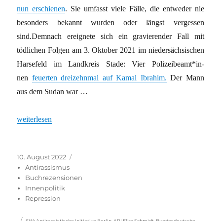
nun erschienen
. Sie umfasst viele Fälle, die entweder nie
besonders bekannt wurden oder längst vergessen
sind.Demnach ereignete sich ein gravierender Fall mit
tödlichen Folgen am 3. Oktober 2021 im niedersächsischen
Harsefeld im Landkreis Stade: Vier Po­li­zei­be­am­t*in­
nen
feuerten dreizehnmal auf Kamal Ibrahim.
Der Mann
aus dem Sudan war …
„Tödliche Folgen der Abschottung“
weiterlesen
Veröffentlicht
Kategorien
10. August 2022
am
Antirassismus
Buchrezensionen
Innenpolitik
Repression
Schlagwörter
SW
:
Antirassistische Initiative Berlin
,
ARI Elke Schmidt
,
Bundesdeutsche