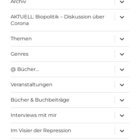
Archiv
anzeigen
Unterme
AKTUELL: Biopolitik – Diskussion über
anzeigen
Corona
Unterme
Themen
anzeigen
Unterme
Genres
anzeigen
Unterme
@ Bücher…
anzeigen
Unterme
Veranstaltungen
anzeigen
Unterme
Bücher & Buchbeiträge
anzeigen
Unterme
Interviews mit mir
anzeigen
Unterme
Im Visier der Repression
anzeigen