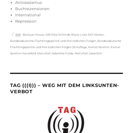
Antirassismus
Buchrezensionen
International
Repression
Schlagwörter
SW
:
. Baxtiyar Anwar
,
ARI Elke Schmidt
,
Black Lives Still Matter
,
Bundesdeutsche Flüchtlingepolitik und ihre tödlichen Folgen
,
Bundesdeutsche
Flüchtlingspolitik und ihre tödlichen Folgen 29 Auflage
,
Kamal Ibrahim
,
Kamal
Ibrahim Harsefeld
,
Matiullah Jabarkhe Fulda
,
Matiullah Jabarkhil
TAG (((I))) – WEG MIT DEM LINKSUNTEN-
VERBOT