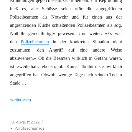
Ermittlungen gegen die Polizist*innen ein. Zur Begründung
hieß es, alle Schüsse seien »für die angegriffenen
Polizeibeamten als Notwehr und für einen aus der
angrenzenden Küche schießenden Polizeibeamten als sog.
Nothilfe gerechtfertigt« gewesen. Und weiter: »Es war
den
Polizeibeamten
in der konkreten Situation nicht
zuzumuten, den Angriff auf eine andere Weise
abzuwehren.« Ob die Beamten wirklich in Gefahr waren,
ist zweifelhaft, ebenso, ob Kamal Ibrahim sie wirklich
angegriffen hat. Obwohl wenige Tage nach seinem Tod in
Stade …
„In Gefahr auch noch nach der Ankunft“
weiterlesen
Veröffentlicht
Kategorien
10. August 2022
am
Antifaschismus