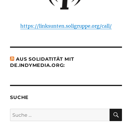
https://linksunten.soligruppe.org/call/
AUS SOLIDATITÄT MIT
DE.INDYMEDIA.ORG:
SUCHE
SU
Suche
nach: