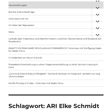
anzeigen
Veranstaltungen
Unterme
anzeigen
Bücher & Buchbeiträge
Unterme
anzeigen
Interviews mit mir
Unterme
anzeigen
Im Visier der Repression
Unterme
anzeigen
Meta
Unterme
anzeigen
Livetalk über Fakenews und Desinformation zwischen Deutschland und Russland auf
Russland.tv
KNAST FÜR JEAN-MARC ROUILLAN AUS FRANKREICH? Interview mit Wolfgang Hajek
für Radio Flora
In Gedenken an Harun Farocki
Presseberichterstattung zu einer Gegenveranstaltung zu einer Sarrazin-Lesung in
Gera
„Corona & linke Kritik(un) fähigkeit“- Gerhard Hanloser im Gespräch- jenseits von sog.
»Schwurbelei«
Antifa-Prozess in Fulda – Interview mit Radio Flora
Schlagwort:
ARI Elke Schmidt