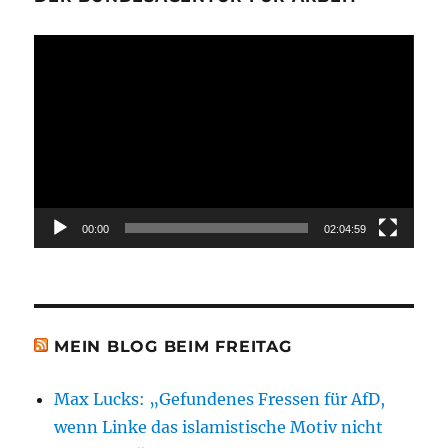
Video-
Player
00:00
02:04:59
MEIN BLOG BEIM FREITAG
Max Lucks: „Gefundenes Fressen für AfD,
wenn Linke das islamistische Motiv nicht