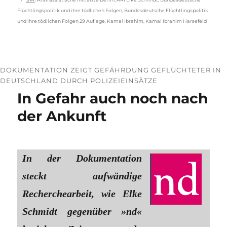
Flüchtlingspolitik und ihre tödlichen Folgen
,
Bundesdeutsche Flüchtlingspolitik
und ihre tödlichen Folgen 29 Auflage
,
Kamal Ibrahim
,
Kamal Ibrahim Harsefeld
DOKUMENTATION ZEIGT GEFÄHRDUNG GEFLÜCHTETER IN
DEUTSCHLAND DURCH POLIZEIEINSÄTZE
In Gefahr auch noch nach
der Ankunft
In der Dokumentation
steckt aufwändige
Recherchearbeit, wie Elke
Schmidt gegenüber »nd«