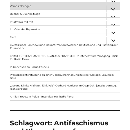
anzeigen
Veranstaltungen
Unterme
anzeigen
Bücher & Buchbeiträge
Unterme
anzeigen
Interviews mit mir
Unterme
anzeigen
Im Visier der Repression
Unterme
anzeigen
Meta
Unterme
anzeigen
Livetalk über Fakenews und Desinformation zwischen Deutschland und Russland auf
Russland.tv
KNAST FÜR JEAN-MARC ROUILLAN AUS FRANKREICH? Interview mit Wolfgang Hajek
für Radio Flora
In Gedenken an Harun Farocki
Presseberichterstattung zu einer Gegenveranstaltung zu einer Sarrazin-Lesung in
Gera
„Corona & linke Kritik(un) fähigkeit“- Gerhard Hanloser im Gespräch- jenseits von sog.
»Schwurbelei«
Antifa-Prozess in Fulda – Interview mit Radio Flora
Schlagwort:
Antifaschismus