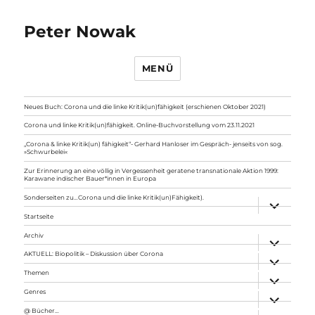
Peter Nowak
MENÜ
Neues Buch: Corona und die linke Kritik(un)fähigkeit (erschienen Oktober 2021)
Corona und linke Kritik(un)fähigkeit. Online-Buchvorstellung vom 23.11.2021
„Corona & linke Kritik(un) fähigkeit“- Gerhard Hanloser im Gespräch- jenseits von sog.
»Schwurbelei«
Zur Erinnerung an eine völlig in Vergessenheit geratene transnationale Aktion 1999:
Karawane indischer Bauer*innen in Europa
Sonderseiten zu…Corona und die linke Kritik(un)Fähigkeit).
Unterme
anzeigen
Startseite
Archiv
Unterme
anzeigen
AKTUELL: Biopolitik – Diskussion über Corona
Unterme
anzeigen
Themen
Unterme
anzeigen
Genres
Unterme
anzeigen
@ Bücher…
Unterme