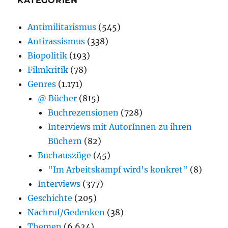
KATEGORIEN
Antimilitarismus
(545)
Antirassismus
(338)
Biopolitik
(193)
Filmkritik
(78)
Genres
(1.171)
@ Bücher
(815)
Buchrezensionen
(728)
Interviews mit AutorInnen zu ihren
Büchern
(82)
Buchauszüge
(45)
"Im Arbeitskampf wird’s konkret"
(8)
Interviews
(377)
Geschichte
(205)
Nachruf/Gedenken
(38)
Themen
(6.624)