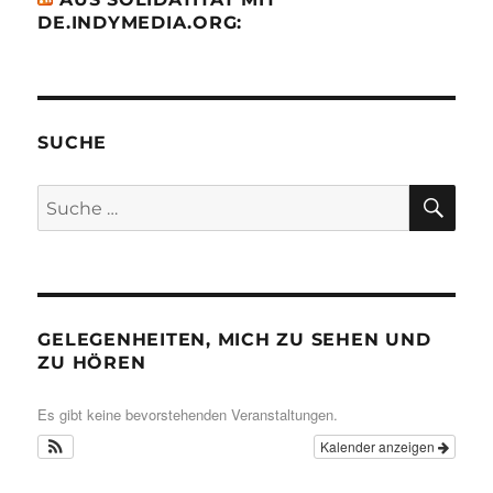
DE.INDYMEDIA.ORG:
SUCHE
SU
Suche
nach:
GELEGENHEITEN, MICH ZU SEHEN UND
ZU HÖREN
Es gibt keine bevorstehenden Veranstaltungen.
Kalender anzeigen