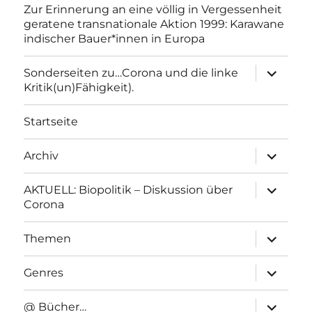
Zur Erinnerung an eine völlig in Vergessenheit
geratene transnationale Aktion 1999: Karawane
indischer Bauer*innen in Europa
Unterme
Sonderseiten zu…Corona und die linke
anzeigen
Kritik(un)Fähigkeit).
Startseite
Unterme
Archiv
anzeigen
Unterme
AKTUELL: Biopolitik – Diskussion über
anzeigen
Corona
Unterme
Themen
anzeigen
Unterme
Genres
anzeigen
Unterme
@ Bücher…