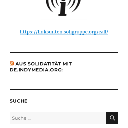
https://linksunten.soligruppe.org/call/
AUS SOLIDATITÄT MIT
DE.INDYMEDIA.ORG:
SUCHE
SU
Suche
nach: