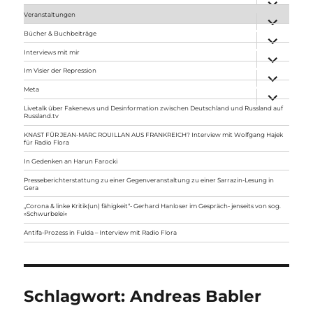
anzeigen
Veranstaltungen
Unterme
anzeigen
Bücher & Buchbeiträge
Unterme
anzeigen
Interviews mit mir
Unterme
anzeigen
Im Visier der Repression
Unterme
anzeigen
Meta
Unterme
anzeigen
Livetalk über Fakenews und Desinformation zwischen Deutschland und Russland auf
Russland.tv
KNAST FÜR JEAN-MARC ROUILLAN AUS FRANKREICH? Interview mit Wolfgang Hajek
für Radio Flora
In Gedenken an Harun Farocki
Presseberichterstattung zu einer Gegenveranstaltung zu einer Sarrazin-Lesung in
Gera
„Corona & linke Kritik(un) fähigkeit“- Gerhard Hanloser im Gespräch- jenseits von sog.
»Schwurbelei«
Antifa-Prozess in Fulda – Interview mit Radio Flora
Schlagwort:
Andreas Babler