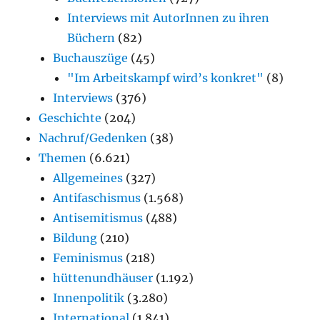
Interviews mit AutorInnen zu ihren
Büchern
(82)
Buchauszüge
(45)
"Im Arbeitskampf wird’s konkret"
(8)
Interviews
(376)
Geschichte
(204)
Nachruf/Gedenken
(38)
Themen
(6.621)
Allgemeines
(327)
Antifaschismus
(1.568)
Antisemitismus
(488)
Bildung
(210)
Feminismus
(218)
hüttenundhäuser
(1.192)
Innenpolitik
(3.280)
International
(1.841)