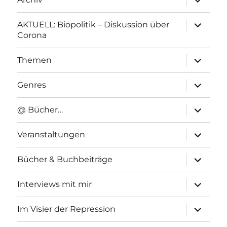
anzeigen
Unterme
AKTUELL: Biopolitik – Diskussion über
anzeigen
Corona
Unterme
Themen
anzeigen
Unterme
Genres
anzeigen
Unterme
@ Bücher…
anzeigen
Unterme
Veranstaltungen
anzeigen
Unterme
Bücher & Buchbeiträge
anzeigen
Unterme
Interviews mit mir
anzeigen
Unterme
Im Visier der Repression
anzeigen