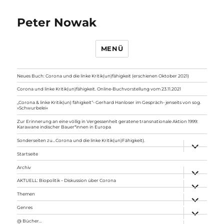
Peter Nowak
MENÜ
Neues Buch: Corona und die linke Kritik(un)fähigkeit (erschienen Oktober 2021)
Corona und linke Kritik(un)fähigkeit. Online-Buchvorstellung vom 23.11.2021
„Corona & linke Kritik(un) fähigkeit“- Gerhard Hanloser im Gespräch- jenseits von sog.
»Schwurbelei«
Zur Erinnerung an eine völlig in Vergessenheit geratene transnationale Aktion 1999:
Karawane indischer Bauer*innen in Europa
Sonderseiten zu…Corona und die linke Kritik(un)Fähigkeit).
Unterme
anzeigen
Startseite
Archiv
Unterme
anzeigen
AKTUELL: Biopolitik – Diskussion über Corona
Unterme
anzeigen
Themen
Unterme
anzeigen
Genres
Unterme
anzeigen
@ Bücher…
Unterme