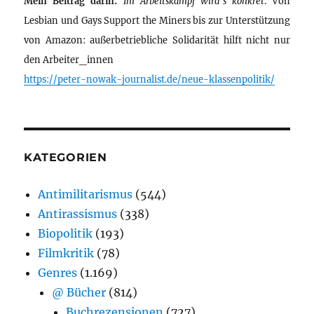
Mein Beitrag darin:
Im Arbeitskampf wird’s konkret
. Von
Lesbian und Gays Support the Miners bis zur Unterstützung
von Amazon: außerbetriebliche Solidarität hilft nicht nur
den Arbeiter_innen
https://peter-nowak-journalist.de/neue-klassenpolitik/
KATEGORIEN
Antimilitarismus
(544)
Antirassismus
(338)
Biopolitik
(193)
Filmkritik
(78)
Genres
(1.169)
@ Bücher
(814)
Buchrezensionen
(727)