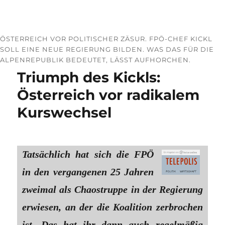
ÖSTERREICH VOR POLITISCHER ZÄSUR. FPÖ-CHEF KICKL
SOLL EINE NEUE REGIERUNG BILDEN. WAS DAS FÜR DIE
ALPENREPUBLIK BEDEUTET, LÄSST AUFHORCHEN.
Triumph des Kickls:
Österreich vor radikalem
Kurswechsel
Tatsächlich hat sich die FPÖ
in den vergangenen 25 Jahren
zweimal als Chaostruppe in der Regierung
erwiesen, an der die Koalition zerbrochen
ist. Das hat ihr dann auch regelmäßig