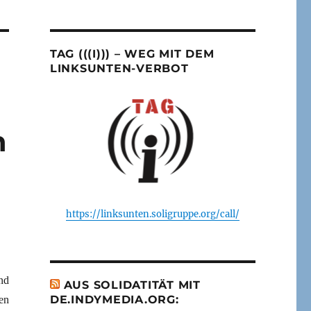
TAG (((I))) – WEG MIT DEM
LINKSUNTEN-VERBOT
h
https://linksunten.soligruppe.org/call/
nd
AUS SOLIDATITÄT MIT
DE.INDYMEDIA.ORG:
en