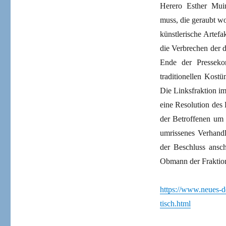
Herero Esther Muin
muss, die geraubt wo
künstlerische Artefa
die Verbrechen der 
Ende der Pressekon
traditionellen Kos
Die Linksfraktion im
eine Resolution des
der Betroffenen um 
umrissenes Verhandl
der Beschluss ansc
Obmann der Fraktio
https://www.neues-d
tisch.html