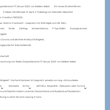
eckland am 17.Januar 2023– wir bleiben dabei:
Ein neues Strafverfahren:
Fuldaer Verhältnisse: 13. April: 4 Todestag von Matiul­lah Jabarkhel
n, Frankfurt 19/03/22)
ax, Wahl in Frankreich – Gespräch mit Willi Hajek vom 28. März
nen
Streik
Zahltag
Antisemitismus
F-Typ-Zellen
Zwangsräumen
higkeit
 Corona und die linke Kritik(un)Fähigkeit,
ngsprobe für linke Solidarität
rkschaft
hsuchung von Radio Dreyeckland am 17.Januar 2023– wir bleiben dabei:
 fähigkeit“- Gerhard Hanloser im Gespräch- jenseits von sog. »Schwurbelei«
).
Startseite
Archiv
AKTUELL: Biopolitik – Diskussion über Corona
ws und Desinformation zwischen Deutschland und Russland auf Russland.tv
ltung zu einer Sarrazin-Lesung in Gera