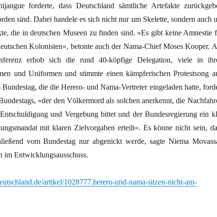
ijangue forderte, dass Deutschland sämtliche Artefakte zurückgeb
rden sind. Dabei handele es sich nicht nur um Skelette, sondern auch 
kte, die in deutschen Museen zu finden sind. »Es gibt keine Amnestie f
deutschen Kolonisten«, betonte auch der Nama-Chief Moses Kooper. 
ferenz erhob sich die rund 40-köpfige Delegation, viele in ihr
tümen und Uniformen und stimmte einen kämpferischen Protestsong a
 Bundestag, die die Herero- und Nama-Vertreter eingeladen hatte, forde
 Bundestags, »der den Völkermord als solchen anerkennt, die Nachfahr
Entschuldigung und Vergebung bittet und der Bundesregierung ein kl
ungsmandat mit klaren Zielvorgaben erteilt«. Es könne nicht sein, da
hließend vom Bundestag nur abgenickt werde, sagte Niema Movassa
n im Entwicklungsausschuss.
eutschland.de/artikel/1028777.herero-und-nama-sitzen-nicht-am-