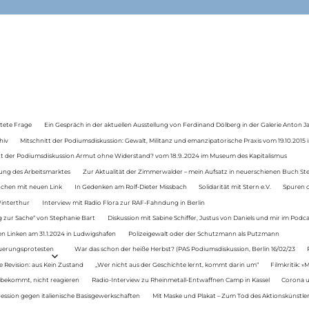
tete Frage
Ein Gespräch in der aktuellen Ausstellung von Ferdinand Dölberg in der Galerie Anton J
hiv
Mitschnitt der Podiumsdiskussion: Gewalt, Militanz und emanzipatorische Praxis vom 19.10.2015 i
tt der Podiumsdiskussion Armut ohne Widerstand? vom 18.9..2024 im Museum des Kapitalismus
ung des Arbeitsmarktes
Zur Aktualität der Zimmerwalder – mein Aufsatz in neuerschienen Buch St
auchen mit neuen Link
In Gedenken am Rolf-Dieter Missbach
Solidarität mit Stern e.V.
Spuren d
Winterthur
Interview mit Radio Flora zur RAF-Fahndung in Berlin
 zur Sache“ von Stephanie Bart
Diskussion mit Sabine Schiffer, Justus von Daniels und mir im Podc
n Linken am 31.1.2024 in Ludwigshafen
Polizeigewalt oder der Schutzmann als Putzmann
Teuerungsprotesten
War das schon der heiße Herbst? (PAS Podiumsdiskussion, Berlin 16/02/23
e Revision: aus Kein Zustand
„Wer nicht aus der Geschichte lernt, kommt darin um“
Filmkritik: »
 bekommt, nicht reagieren
Radio-Interview zu Rheinmetall-Entwaffnen Camp in Kassel
Corona u
ression gegen italienische Basisgewerkschaften
Mit Maske und Plakat – Zum Tod des Aktionskünstler