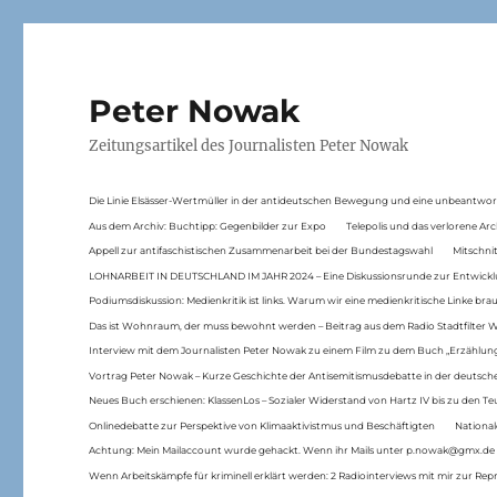
Peter Nowak
Zeitungsartikel des Journalisten Peter Nowak
Die Linie Elsässer-Wertmüller in der antideutschen Bewegung und eine unbeantwor
Aus dem Archiv: Buchtipp: Gegenbilder zur Expo
Telepolis und das verlorene Arc
Appell zur antifaschistischen Zusammenarbeit bei der Bundestagswahl
Mitschni
LOHNARBEIT IN DEUTSCHLAND IM JAHR 2024 – Eine Diskussionsrunde zur Entwickl
Podiumsdiskussion: Medienkritik ist links. Warum wir eine medienkritische Linke br
Das ist Wohnraum, der muss bewohnt werden – Beitrag aus dem Radio Stadtfilter 
Interview mit dem Journalisten Peter Nowak zu einem Film zu dem Buch „Erzählung
Vortrag Peter Nowak – Kurze Geschichte der Antisemitismusdebatte in der deutsche
Neues Buch erschienen: KlassenLos – Sozialer Widerstand von Hartz IV bis zu den 
Onlinedebatte zur Perspektive von Klimaaktivistmus und Beschäftigten
National
Achtung: Mein Mailaccount wurde gehackt. Wenn ihr Mails unter p.nowak@gmx.de
Wenn Arbeitskämpfe für kriminell erklärt werden: 2 Radiointerviews mit mir zur Rep