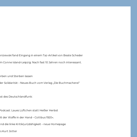
anizewski fand Eingang in einem Taz-Artikel von Beate Scheder
m Conne Island-Leipzig: Nach fast 10 Jahren noch interessant.
erben und Sterben lassen
er Solidarität – Neues Buch vom Verlag „Die Buchmacherei“
ast des Deutschlandfunk:
Podcast: Laues Lüftchen statt Heißer Herbst
Mit der Waffe in der Hand – Cottbus 1920«.
nd die linke Kritik(un)dähigkeit – neue Homepage
s Kurt Jotter