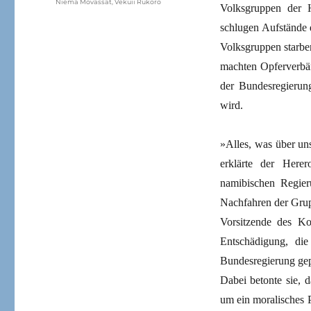
Niema Movassat
,
Vekuii Rukoro
Volksgruppen der 
schlugen Aufstände 
Volksgruppen starbe
machten Opferverbän
der Bundesregierun
wird.
»Alles, was über un
erklärte der Here
namibischen Regier
Nachfahren der Grup
Vorsitzende des K
Entschädigung, di
Bundesregierung gepl
Dabei betonte sie, d
um ein moralisches 