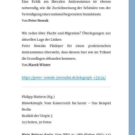
Eine Kritik am liberalen Antirassismus ist ebenso
notwendig, wie die Zurückweisung der Schimäre von der
Verteidigung eines national begrenzten Sozialstaats.
Von
Peter Nowak
Wir reden über Flucht und Migration? Überlegungen zur
aktuellen Lage der Linken
Peter Nowaks Plädoyer für einen proletarischen
Antirassismus übersieht, dass diesem hier wie im Trikont
die Grundlagen abhanden kommen.
Von
Marek Winter
https://peter-nowak-journalist.de/telegraph-133134/
Philipp Mattern (Hg.)
Mieterkämpfe
. Vom Kaiserreich bis heute – Das Beispiel
Berlin
Realität der Utopie 3
212 Seiten, 30 Fotos
Mein Beitrag darin:
Vom WBA zu »Wir Bleiben Alle!«
132