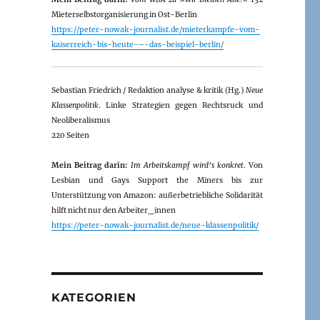
Mieterselbstorganisierung in Ost-Berlin
https://peter-nowak-journalist.de/mieterkampfe-vom-
kaiserreich-bis-heute-–-das-beispiel-berlin/
Sebastian Friedrich / Redaktion analyse & kritik (Hg.)
Neue
Klassenpolitik
. Linke Strategien gegen Rechtsruck und
Neoliberalismus
220 Seiten
Mein Beitrag darin:
Im Arbeitskampf wird’s konkret
. Von
Lesbian und Gays Support the Miners bis zur
Unterstützung von Amazon: außerbetriebliche Solidarität
hilft nicht nur den Arbeiter_innen
https://peter-nowak-journalist.de/neue-klassenpolitik/
KATEGORIEN