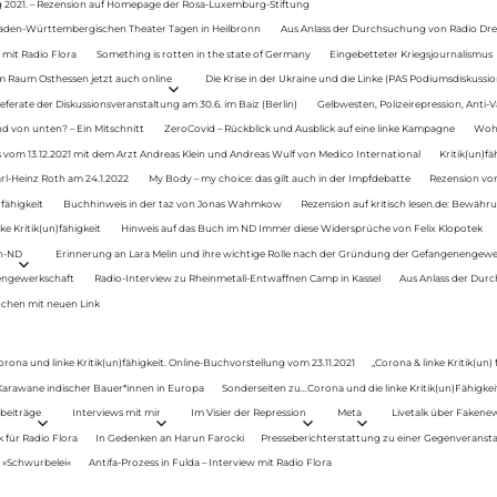
g 2021. – Rezension auf Homepage der Rosa-Luxemburg-Stiftung
Baden-Württembergischen Theater Tagen in Heilbronn
Aus Anlass der Durchsuchung von Radio Drey
 mit Radio Flora
Something is rotten in the state of Germany
Eingebetteter Kriegsjournalismus
im Raum Osthessen jetzt auch online
Die Krise in der Ukraine und die Linke (PAS Podiumsdiskussio
ferate der Diskussionsveranstaltung am 30.6. im Baiz (Berlin)
Gelbwesten, Polizeirepression, Anti-V
 von unten? – Ein Mitschnitt
ZeroCovid – Rückblick und Ausblick auf eine linke Kampagne
Woh
 vom 13.12.2021 mit dem Arzt Andreas Klein und Andreas Wulf von Medico International
Kritik(un)fä
rl-Heinz Roth am 24.1.2022
My Body – my choice: das gilt auch in der Impfdebatte
Rezension von
fähigkeit
Buchhinweis in der taz von Jonas Wahmkow
Rezension auf kritisch lesen.de: Bewähru
e Kritik(un)fähigkeit
Hinweis auf das Buch im ND Immer diese Widersprüche von Felix Klopotek
en-ND
Erinnerung an Lara Melin und ihre wichtige Rolle nach der Gründung der Gefangenengewe
nengewerkschaft
Radio-Interview zu Rheinmetall-Entwaffnen Camp in Kassel
Aus Anlass der Durc
auchen mit neuen Link
orona und linke Kritik(un)fähigkeit. Online-Buchvorstellung vom 23.11.2021
„Corona & linke Kritik(un)
: Karawane indischer Bauer*innen in Europa
Sonderseiten zu…Corona und die linke Kritik(un)Fähigkeit
beiträge
Interviews mit mir
Im Visier der Repression
Meta
Livetalk über Fakene
für Radio Flora
In Gedenken an Harun Farocki
Presseberichterstattung zu einer Gegenveransta
. »Schwurbelei«
Antifa-Prozess in Fulda – Interview mit Radio Flora