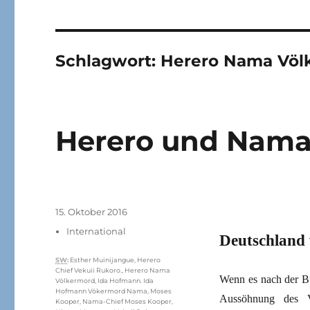
Schlagwort:
Herero Nama Völ
Herero und Nama 
Veröffentlicht
15. Oktober 2016
am
Kategorien
International
Deutschland 
Schlagwörter
SW
:
Esther Muinijangue
,
Herero
Chief Vekuii Rukoro.
,
Herero Nama
Wenn es nach der Bu
Völkermord
,
Ida Hofmann. Ida
Hofmann Vökermord Nama
,
Moses
Aussöhnung des V
Kooper
,
Nama-Chief Moses Kooper
,