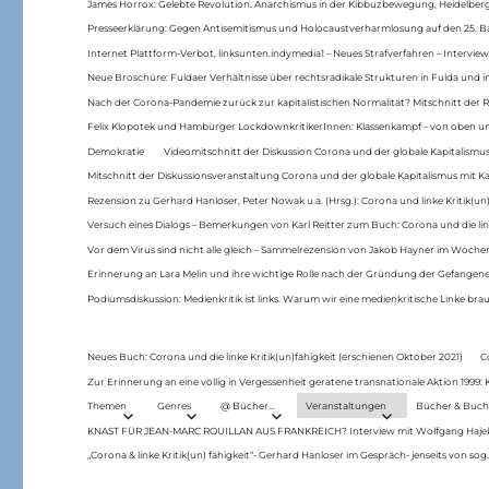
James Horrox: Gelebte Revolution. Anarchismus in der Kibbuzbewegung, Heidelber
Presseerklärung: Gegen Antisemitismus und Holocaustverharmlosung auf den 25. 
Internet Plattform-Verbot, linksunten.indymedia1 – Neues Strafverfahren – Interview
Neue Broschüre: Fuldaer Verhältnisse über rechtsradikale Strukturen in Fulda und 
Nach der Corona-Pandemie zurück zur kapitalistischen Normalität? Mitschnitt der Re
Felix Klopotek und Hamburger LockdownkritikerInnen: Klassenkampf – von oben und
Demokratie
Videomitschnitt der Diskussion Corona und der globale Kapitalismus
Mitschnitt der Diskussionsveranstaltung Corona und der globale Kapitalismus mit Ka
Rezension zu Gerhard Hanloser, Peter Nowak u.a. (Hrsg.): Corona und linke Kritik(un)
Versuch eines Dialogs – Bemerkungen von Karl Reitter zum Buch: Corona und die link
Vor dem Virus sind nicht alle gleich – Sammelrezension von Jakob Hayner im Woch
Erinnerung an Lara Melin und ihre wichtige Rolle nach der Gründung der Gefange
Podiumsdiskussion: Medienkritik ist links. Warum wir eine medienkritische Linke br
Neues Buch: Corona und die linke Kritik(un)fähigkeit (erschienen Oktober 2021)
C
Zur Erinnerung an eine völlig in Vergessenheit geratene transnationale Aktion 1999
Themen
Genres
@ Bücher…
Veranstaltungen
Bücher & Buch
KNAST FÜR JEAN-MARC ROUILLAN AUS FRANKREICH? Interview mit Wolfgang Hajek 
„Corona & linke Kritik(un) fähigkeit“- Gerhard Hanloser im Gespräch- jenseits von sog