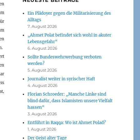
NEUESTE BEITRÄGE
en
um
Ein Plädoyer gegen die Militarisierung des
Alltags
ür
7. August 2026
Am
„Ahmet Polat befindet sich wohl in akuter
en
Lebensgefahr“
n.
6. August 2026
rt
Sollte Bundeswehrwerbung verboten
werden?
en
5. August 2026
ar
Journalist weiter in syrischer Haft
ss
4. August 2026
t,
Florian Schroeder: „Manche Linke sind
blind dafür, dass Islamisten unsere Vielfalt
hassen“
3. August 2026
Entführt in Raqqa: Wo ist Ahmet Polad?
1. August 2026
Der Geist alter Tage