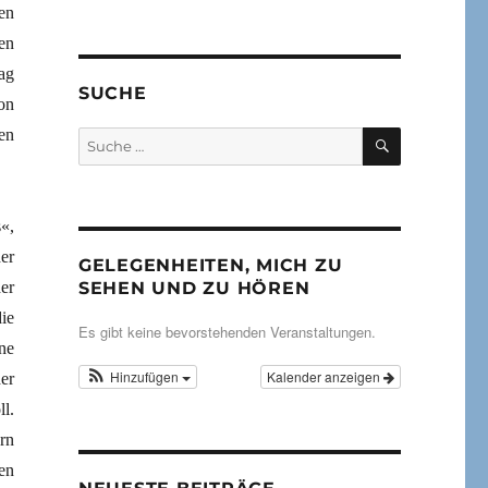
en
en
ag
SUCHE
on
SUCHEN
en
Suche
nach:
«,
er
GELEGENHEITEN, MICH ZU
er
SEHEN UND ZU HÖREN
ie
Es gibt keine bevorstehenden Veranstaltungen.
ne
Hinzufügen
Kalender anzeigen
er
l.
rn
en