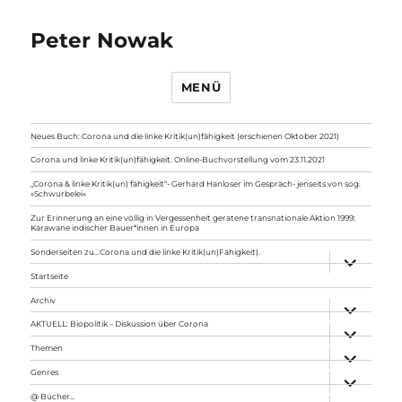
Peter Nowak
MENÜ
Neues Buch: Corona und die linke Kritik(un)fähigkeit (erschienen Oktober 2021)
Corona und linke Kritik(un)fähigkeit. Online-Buchvorstellung vom 23.11.2021
„Corona & linke Kritik(un) fähigkeit“- Gerhard Hanloser im Gespräch- jenseits von sog.
»Schwurbelei«
Zur Erinnerung an eine völlig in Vergessenheit geratene transnationale Aktion 1999:
Karawane indischer Bauer*innen in Europa
Sonderseiten zu…Corona und die linke Kritik(un)Fähigkeit).
Unterme
anzeigen
Startseite
Archiv
Unterme
anzeigen
AKTUELL: Biopolitik – Diskussion über Corona
Unterme
anzeigen
Themen
Unterme
anzeigen
Genres
Unterme
anzeigen
@ Bücher…
Unterme