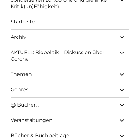
anzeigen
Kritik(un)Fähigkeit).
Startseite
Unterme
Archiv
anzeigen
Unterme
AKTUELL: Biopolitik – Diskussion über
anzeigen
Corona
Unterme
Themen
anzeigen
Unterme
Genres
anzeigen
Unterme
@ Bücher…
anzeigen
Unterme
Veranstaltungen
anzeigen
Unterme
Bücher & Buchbeiträge
anzeigen