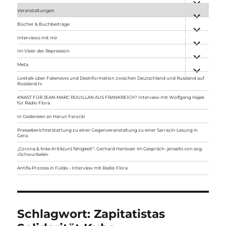
anzeigen
Veranstaltungen
Unterme
anzeigen
Bücher & Buchbeiträge
Unterme
anzeigen
Interviews mit mir
Unterme
anzeigen
Im Visier der Repression
Unterme
anzeigen
Meta
Unterme
anzeigen
Livetalk über Fakenews und Desinformation zwischen Deutschland und Russland auf
Russland.tv
KNAST FÜR JEAN-MARC ROUILLAN AUS FRANKREICH? Interview mit Wolfgang Hajek
für Radio Flora
In Gedenken an Harun Farocki
Presseberichterstattung zu einer Gegenveranstaltung zu einer Sarrazin-Lesung in
Gera
„Corona & linke Kritik(un) fähigkeit“- Gerhard Hanloser im Gespräch- jenseits von sog.
»Schwurbelei«
Antifa-Prozess in Fulda – Interview mit Radio Flora
Schlagwort:
Zapitatistas