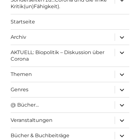
anzeigen
Kritik(un)Fähigkeit).
Startseite
Unterme
Archiv
anzeigen
Unterme
AKTUELL: Biopolitik – Diskussion über
anzeigen
Corona
Unterme
Themen
anzeigen
Unterme
Genres
anzeigen
Unterme
@ Bücher…
anzeigen
Unterme
Veranstaltungen
anzeigen
Unterme
Bücher & Buchbeiträge
anzeigen