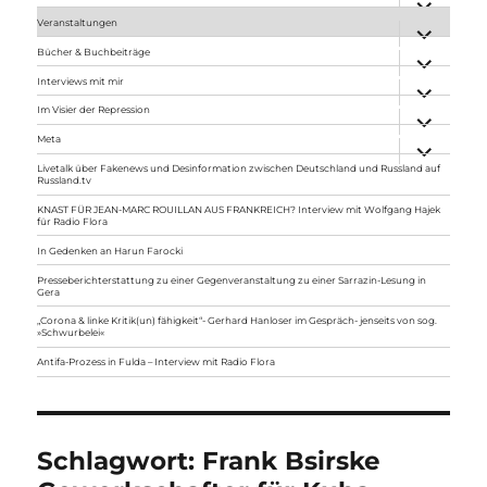
anzeigen
Veranstaltungen
Unterme
anzeigen
Bücher & Buchbeiträge
Unterme
anzeigen
Interviews mit mir
Unterme
anzeigen
Im Visier der Repression
Unterme
anzeigen
Meta
Unterme
anzeigen
Livetalk über Fakenews und Desinformation zwischen Deutschland und Russland auf
Russland.tv
KNAST FÜR JEAN-MARC ROUILLAN AUS FRANKREICH? Interview mit Wolfgang Hajek
für Radio Flora
In Gedenken an Harun Farocki
Presseberichterstattung zu einer Gegenveranstaltung zu einer Sarrazin-Lesung in
Gera
„Corona & linke Kritik(un) fähigkeit“- Gerhard Hanloser im Gespräch- jenseits von sog.
»Schwurbelei«
Antifa-Prozess in Fulda – Interview mit Radio Flora
Schlagwort:
Frank Bsirske