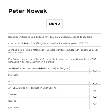
Peter Nowak
MENÜ
Neues Buch: Corona und die linke Kritik(un)fähigkeit (erschienen Oktober 2021)
Corona und linke Kritik(un)fähigkeit. Online-Buchvorstellung vom 23.11.2021
„Corona & linke Kritik(un) fähigkeit“- Gerhard Hanloser im Gespräch- jenseits von sog.
»Schwurbelei«
Zur Erinnerung an eine völlig in Vergessenheit geratene transnationale Aktion 1999:
Karawane indischer Bauer*innen in Europa
Sonderseiten zu…Corona und die linke Kritik(un)Fähigkeit).
Unterme
anzeigen
Startseite
Archiv
Unterme
anzeigen
AKTUELL: Biopolitik – Diskussion über Corona
Unterme
anzeigen
Themen
Unterme
anzeigen
Genres
Unterme
anzeigen
@ Bücher…
Unterme