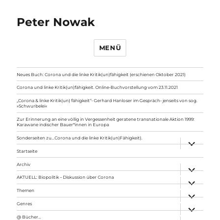
Peter Nowak
MENÜ
Neues Buch: Corona und die linke Kritik(un)fähigkeit (erschienen Oktober 2021)
Corona und linke Kritik(un)fähigkeit. Online-Buchvorstellung vom 23.11.2021
„Corona & linke Kritik(un) fähigkeit“- Gerhard Hanloser im Gespräch- jenseits von sog.
»Schwurbelei«
Zur Erinnerung an eine völlig in Vergessenheit geratene transnationale Aktion 1999:
Karawane indischer Bauer*innen in Europa
Sonderseiten zu…Corona und die linke Kritik(un)Fähigkeit).
Unterme
anzeigen
Startseite
Archiv
Unterme
anzeigen
AKTUELL: Biopolitik – Diskussion über Corona
Unterme
anzeigen
Themen
Unterme
anzeigen
Genres
Unterme
anzeigen
@ Bücher…
Unterme