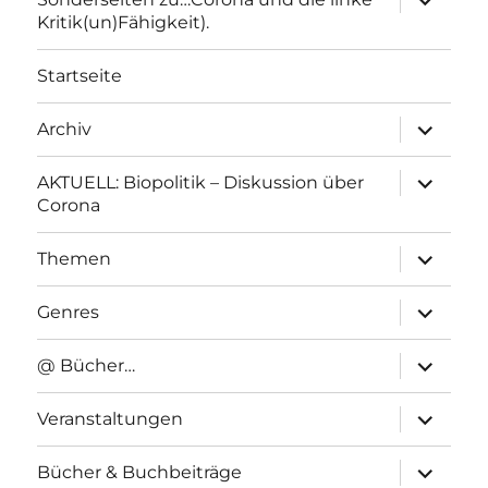
anzeigen
Kritik(un)Fähigkeit).
Startseite
Unterme
Archiv
anzeigen
Unterme
AKTUELL: Biopolitik – Diskussion über
anzeigen
Corona
Unterme
Themen
anzeigen
Unterme
Genres
anzeigen
Unterme
@ Bücher…
anzeigen
Unterme
Veranstaltungen
anzeigen
Unterme
Bücher & Buchbeiträge
anzeigen