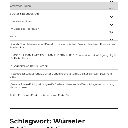
anzeigen
Veranstaltungen
Unterme
anzeigen
Bücher & Buchbeiträge
Unterme
anzeigen
Interviews mit mir
Unterme
anzeigen
Im Visier der Repression
Unterme
anzeigen
Meta
Unterme
anzeigen
Livetalk über Fakenews und Desinformation zwischen Deutschland und Russland auf
Russland.tv
KNAST FÜR JEAN-MARC ROUILLAN AUS FRANKREICH? Interview mit Wolfgang Hajek
für Radio Flora
In Gedenken an Harun Farocki
Presseberichterstattung zu einer Gegenveranstaltung zu einer Sarrazin-Lesung in
Gera
„Corona & linke Kritik(un) fähigkeit“- Gerhard Hanloser im Gespräch- jenseits von sog.
»Schwurbelei«
Antifa-Prozess in Fulda – Interview mit Radio Flora
Schlagwort:
Würseler