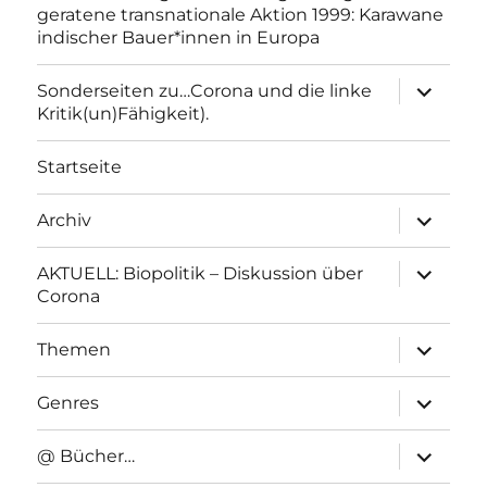
geratene transnationale Aktion 1999: Karawane
indischer Bauer*innen in Europa
Unterme
Sonderseiten zu…Corona und die linke
anzeigen
Kritik(un)Fähigkeit).
Startseite
Unterme
Archiv
anzeigen
Unterme
AKTUELL: Biopolitik – Diskussion über
anzeigen
Corona
Unterme
Themen
anzeigen
Unterme
Genres
anzeigen
Unterme
@ Bücher…
anzeigen