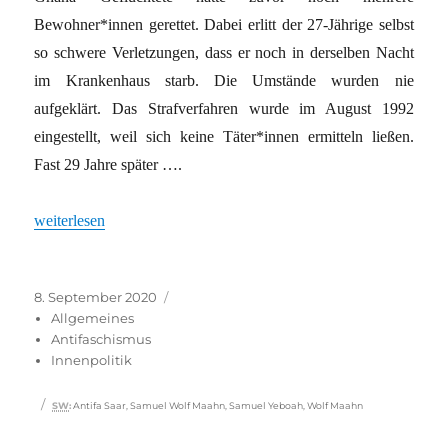
Bewohner*innen gerettet. Dabei erlitt der 27-Jährige selbst
so schwere Verletzungen, dass er noch in derselben Nacht
im Krankenhaus starb. Die Umstände wurden nie
aufgeklärt. Das Strafverfahren wurde im August 1992
eingestellt, weil sich keine Täter*innen ermitteln ließen.
Fast 29 Jahre später ….
„Hoffnung auf Gerechtigkeit“
weiterlesen
Veröffentlicht
Kategorien
8. September 2020
am
Allgemeines
Antifaschismus
Innenpolitik
Schlagwörter
SW
:
Antifa Saar
,
Samuel Wolf Maahn
,
Samuel Yeboah
,
Wolf Maahn