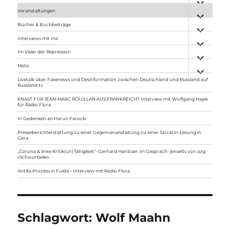
anzeigen
Veranstaltungen
Unterme
anzeigen
Bücher & Buchbeiträge
Unterme
anzeigen
Interviews mit mir
Unterme
anzeigen
Im Visier der Repression
Unterme
anzeigen
Meta
Unterme
anzeigen
Livetalk über Fakenews und Desinformation zwischen Deutschland und Russland auf
Russland.tv
KNAST FÜR JEAN-MARC ROUILLAN AUS FRANKREICH? Interview mit Wolfgang Hajek
für Radio Flora
In Gedenken an Harun Farocki
Presseberichterstattung zu einer Gegenveranstaltung zu einer Sarrazin-Lesung in
Gera
„Corona & linke Kritik(un) fähigkeit“- Gerhard Hanloser im Gespräch- jenseits von sog.
»Schwurbelei«
Antifa-Prozess in Fulda – Interview mit Radio Flora
Schlagwort:
Wolf Maahn