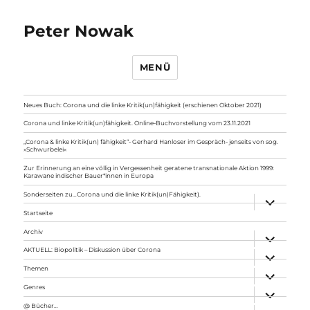
Peter Nowak
MENÜ
Neues Buch: Corona und die linke Kritik(un)fähigkeit (erschienen Oktober 2021)
Corona und linke Kritik(un)fähigkeit. Online-Buchvorstellung vom 23.11.2021
„Corona & linke Kritik(un) fähigkeit“- Gerhard Hanloser im Gespräch- jenseits von sog.
»Schwurbelei«
Zur Erinnerung an eine völlig in Vergessenheit geratene transnationale Aktion 1999:
Karawane indischer Bauer*innen in Europa
Sonderseiten zu…Corona und die linke Kritik(un)Fähigkeit).
Unterme
anzeigen
Startseite
Archiv
Unterme
anzeigen
AKTUELL: Biopolitik – Diskussion über Corona
Unterme
anzeigen
Themen
Unterme
anzeigen
Genres
Unterme
anzeigen
@ Bücher…
Unterme