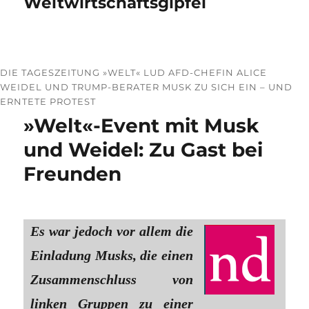
Weltwirtschaftsgipfel
DIE TAGESZEITUNG »WELT« LUD AFD-CHEFIN ALICE
WEIDEL UND TRUMP-BERATER MUSK ZU SICH EIN – UND
ERNTETE PROTEST
»Welt«-Event mit Musk
und Weidel: Zu Gast bei
Freunden
Es war jedoch vor allem die
Einladung Musks, die einen
Zusammenschluss von
linken Gruppen zu einer