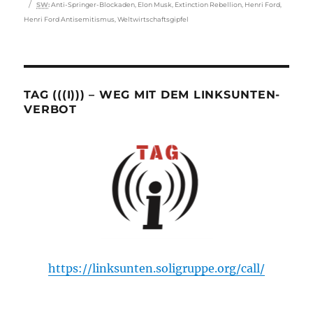
Schlagwörter
SW
:
Anti-Springer-Blockaden
,
Elon Musk
,
Extinction Rebellion
,
Henri Ford
,
Henri Ford Antisemitismus
,
Weltwirtschaftsgipfel
TAG (((I))) – WEG MIT DEM LINKSUNTEN-
VERBOT
https://linksunten.soligruppe.org/call/