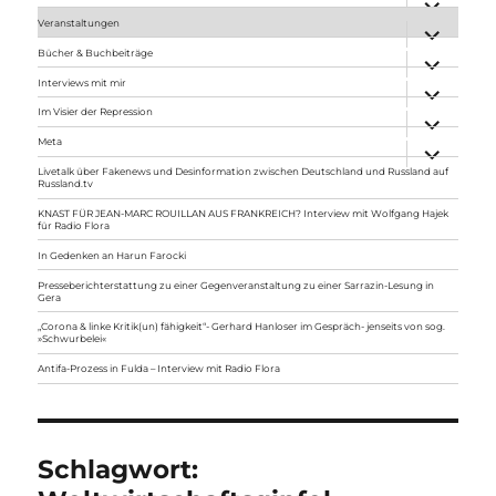
anzeigen
Veranstaltungen
Unterme
anzeigen
Bücher & Buchbeiträge
Unterme
anzeigen
Interviews mit mir
Unterme
anzeigen
Im Visier der Repression
Unterme
anzeigen
Meta
Unterme
anzeigen
Livetalk über Fakenews und Desinformation zwischen Deutschland und Russland auf
Russland.tv
KNAST FÜR JEAN-MARC ROUILLAN AUS FRANKREICH? Interview mit Wolfgang Hajek
für Radio Flora
In Gedenken an Harun Farocki
Presseberichterstattung zu einer Gegenveranstaltung zu einer Sarrazin-Lesung in
Gera
„Corona & linke Kritik(un) fähigkeit“- Gerhard Hanloser im Gespräch- jenseits von sog.
»Schwurbelei«
Antifa-Prozess in Fulda – Interview mit Radio Flora
Schlagwort: