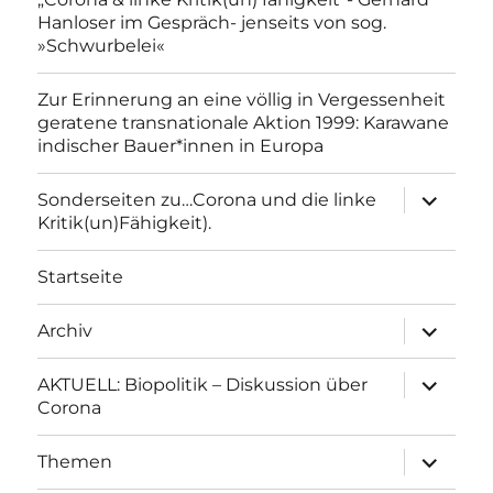
Hanloser im Gespräch- jenseits von sog.
»Schwurbelei«
Zur Erinnerung an eine völlig in Vergessenheit
geratene transnationale Aktion 1999: Karawane
indischer Bauer*innen in Europa
Unterme
Sonderseiten zu…Corona und die linke
anzeigen
Kritik(un)Fähigkeit).
Startseite
Unterme
Archiv
anzeigen
Unterme
AKTUELL: Biopolitik – Diskussion über
anzeigen
Corona
Unterme
Themen
anzeigen