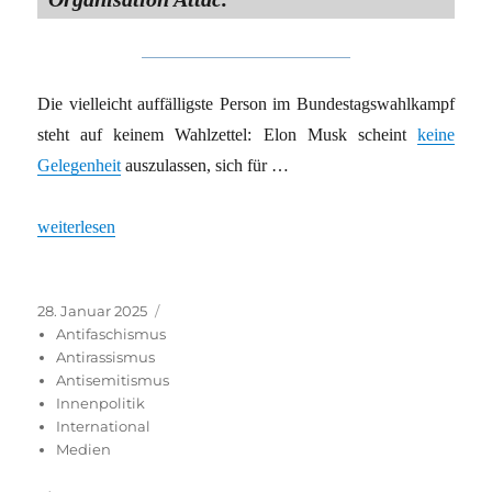
Die vielleicht auffälligste Person im Bundestagswahlkampf
steht auf keinem Wahlzettel: Elon Musk scheint
keine
Gelegenheit
auszulassen, sich für …
„»Welt«-Event mit Musk und Weidel: Zu Gast bei Freunden“
weiterlesen
Veröffentlicht
Kategorien
28. Januar 2025
am
Antifaschismus
Antirassismus
Antisemitismus
Innenpolitik
International
Medien