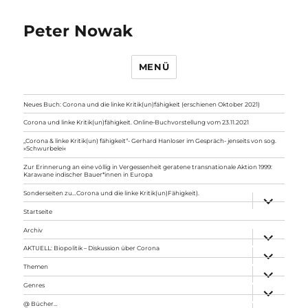
Peter Nowak
MENÜ
Neues Buch: Corona und die linke Kritik(un)fähigkeit (erschienen Oktober 2021)
Corona und linke Kritik(un)fähigkeit. Online-Buchvorstellung vom 23.11.2021
„Corona & linke Kritik(un) fähigkeit“- Gerhard Hanloser im Gespräch- jenseits von sog.
»Schwurbelei«
Zur Erinnerung an eine völlig in Vergessenheit geratene transnationale Aktion 1999:
Karawane indischer Bauer*innen in Europa
Sonderseiten zu…Corona und die linke Kritik(un)Fähigkeit).
Unterme
anzeigen
Startseite
Archiv
Unterme
anzeigen
AKTUELL: Biopolitik – Diskussion über Corona
Unterme
anzeigen
Themen
Unterme
anzeigen
Genres
Unterme
anzeigen
@ Bücher…
Unterme