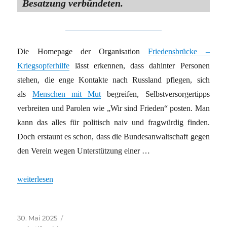
Besatzung verbündeten.
Die Homepage der Organisation
Friedensbrücke –
Kriegsopferhilfe
lässt erkennen, dass dahinter Personen
stehen, die enge Kontakte nach Russland pflegen, sich
als
Menschen mit Mut
begreifen, Selbstversorgertipps
verbreiten und Parolen wie „Wir sind Frieden“ posten. Man
kann das alles für politisch naiv und fragwürdig finden.
Doch erstaunt es schon, dass die Bundesanwaltschaft gegen
den Verein wegen Unterstützung einer …
„Die deutsche Justiz erklärt die Volksrepublik Donezk zur terrori
weiterlesen
Veröffentlicht
Kategorien
30. Mai 2025