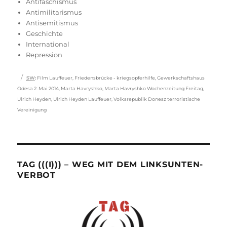
am
Antifaschismus
Antimilitarismus
Antisemitismus
Geschichte
International
Repression
Schlagwörter
SW
:
Film Lauffeuer
,
Friedensbrücke - kriegsopferhilfe
,
Gewerkschaftshaus
Odesa 2 .Mai 2014
,
Marta Havryshko
,
Marta Havryshko Wochenzeitung Freitag
,
Ulrich Heyden
,
Ulrich Heyden Lauffeuer
,
Volksrepublik Donesz terroristische
Vereinigung
TAG (((I))) – WEG MIT DEM LINKSUNTEN-
VERBOT