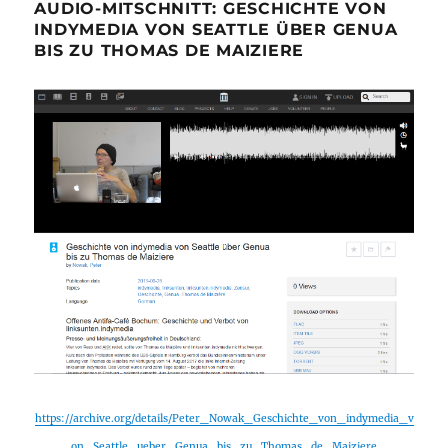
AUDIO-MITSCHNITT: GESCHICHTE VON
INDYMEDIA VON SEATTLE ÜBER GENUA
BIS ZU THOMAS DE MAIZIERE
https://archive.org/details/Peter_Nowak_Geschichte_von_indymedia_v
on_Seattle_ueber_Genua_bis_zu_Thomas_de_Maiziere