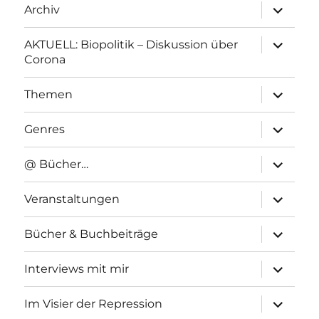
Unterme
Archiv
anzeigen
Unterme
AKTUELL: Biopolitik – Diskussion über
anzeigen
Corona
Unterme
Themen
anzeigen
Unterme
Genres
anzeigen
Unterme
@ Bücher…
anzeigen
Unterme
Veranstaltungen
anzeigen
Unterme
Bücher & Buchbeiträge
anzeigen
Unterme
Interviews mit mir
anzeigen
Unterme
Im Visier der Repression
anzeigen