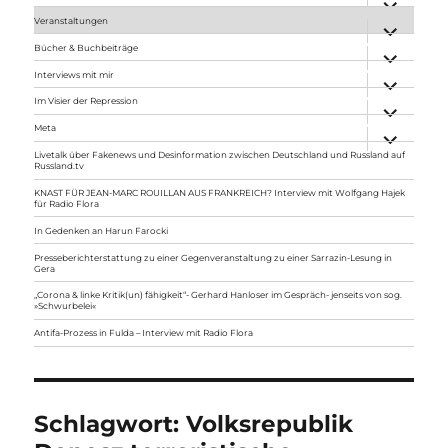
anzeigen
Veranstaltungen
Unterme
anzeigen
Bücher & Buchbeiträge
Unterme
anzeigen
Interviews mit mir
Unterme
anzeigen
Im Visier der Repression
Unterme
anzeigen
Meta
Unterme
anzeigen
Livetalk über Fakenews und Desinformation zwischen Deutschland und Russland auf
Russland.tv
KNAST FÜR JEAN-MARC ROUILLAN AUS FRANKREICH? Interview mit Wolfgang Hajek
für Radio Flora
In Gedenken an Harun Farocki
Presseberichterstattung zu einer Gegenveranstaltung zu einer Sarrazin-Lesung in
Gera
„Corona & linke Kritik(un) fähigkeit“- Gerhard Hanloser im Gespräch- jenseits von sog.
»Schwurbelei«
Antifa-Prozess in Fulda – Interview mit Radio Flora
Schlagwort:
Volksrepublik