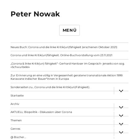
Peter Nowak
MENÜ
Neues Buch: Corona und die linke Kritik(un)fähigkeit (erschienen Oktober 2021)
Corona und linke Kritik(un)fähigkeit. Online-Buchvorstellung vom 23.11.2021
„Corona & linke Kritik(un) fähigkeit“- Gerhard Hanloser im Gespräch- jenseits von sog.
»Schwurbelei«
Zur Erinnerung an eine völlig in Vergessenheit geratene transnationale Aktion 1999:
Karawane indischer Bauer*innen in Europa
Sonderseiten zu…Corona und die linke Kritik(un)Fähigkeit).
Unterme
anzeigen
Startseite
Archiv
Unterme
anzeigen
AKTUELL: Biopolitik – Diskussion über Corona
Unterme
anzeigen
Themen
Unterme
anzeigen
Genres
Unterme
anzeigen
@ Bücher…
Unterme