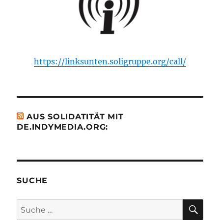
https://linksunten.soligruppe.org/call/
AUS SOLIDATITÄT MIT
DE.INDYMEDIA.ORG:
SUCHE
SU
Suche
nach: