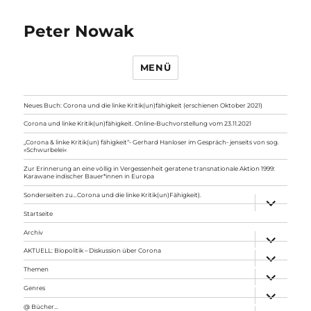
Peter Nowak
MENÜ
Neues Buch: Corona und die linke Kritik(un)fähigkeit (erschienen Oktober 2021)
Corona und linke Kritik(un)fähigkeit. Online-Buchvorstellung vom 23.11.2021
„Corona & linke Kritik(un) fähigkeit“- Gerhard Hanloser im Gespräch- jenseits von sog.
»Schwurbelei«
Zur Erinnerung an eine völlig in Vergessenheit geratene transnationale Aktion 1999:
Karawane indischer Bauer*innen in Europa
Sonderseiten zu…Corona und die linke Kritik(un)Fähigkeit).
Unterme
anzeigen
Startseite
Archiv
Unterme
anzeigen
AKTUELL: Biopolitik – Diskussion über Corona
Unterme
anzeigen
Themen
Unterme
anzeigen
Genres
Unterme
anzeigen
@ Bücher…
Unterme