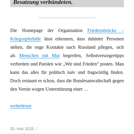
Besatzung verbündeten.
Die Homepage der Organisation
Friedensbrücke –
Kriegsopferhilfe
lässt erkennen, dass dahinter Personen
stehen, die enge Kontakte nach Russland pflegen, sich
als
Menschen mit Mut
begreifen, Selbstversorgertipps
verbreiten und Parolen wie „Wir sind Frieden“ posten. Man
kann das alles für politisch naiv und fragwürdig finden.
Doch erstaunt es schon, dass die Bundesanwaltschaft gegen
den Verein wegen Unterstützung einer …
„Die deutsche Justiz erklärt die Volksrepublik Donezk zur terrori
weiterlesen
Veröffentlicht
Kategorien
30. Mai 2025