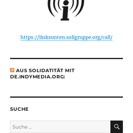
https://linksunten.soligruppe.org/call/
AUS SOLIDATITÄT MIT
DE.INDYMEDIA.ORG:
SUCHE
SU
Suche
nach: