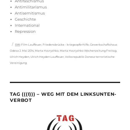
am
Antifaschismus
Antimilitarismus
Antisemitismus
Geschichte
International
Repression
Schlagwörter
SW
:
Film Lauffeuer
,
Friedensbrücke - kriegsopferhilfe
,
Gewerkschaftshaus
Odesa 2 .Mai 2014
,
Marta Havryshko
,
Marta Havryshko Wochenzeitung Freitag
,
Ulrich Heyden
,
Ulrich Heyden Lauffeuer
,
Volksrepublik Donesz terroristische
Vereinigung
TAG (((I))) – WEG MIT DEM LINKSUNTEN-
VERBOT