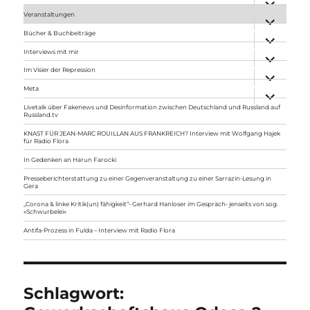
anzeigen
Veranstaltungen
Unterme
anzeigen
Bücher & Buchbeiträge
Unterme
anzeigen
Interviews mit mir
Unterme
anzeigen
Im Visier der Repression
Unterme
anzeigen
Meta
Unterme
anzeigen
Livetalk über Fakenews und Desinformation zwischen Deutschland und Russland auf
Russland.tv
KNAST FÜR JEAN-MARC ROUILLAN AUS FRANKREICH? Interview mit Wolfgang Hajek
für Radio Flora
In Gedenken an Harun Farocki
Presseberichterstattung zu einer Gegenveranstaltung zu einer Sarrazin-Lesung in
Gera
„Corona & linke Kritik(un) fähigkeit“- Gerhard Hanloser im Gespräch- jenseits von sog.
»Schwurbelei«
Antifa-Prozess in Fulda – Interview mit Radio Flora
Schlagwort: