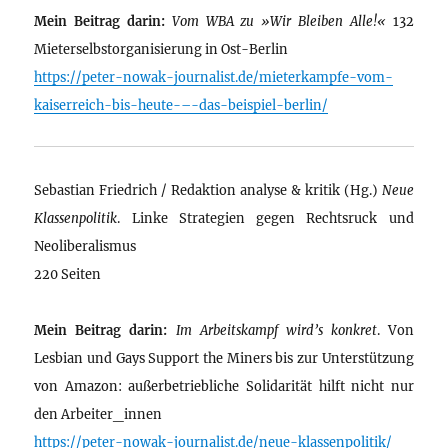
Mein Beitrag darin:
Vom WBA zu »Wir Bleiben Alle!«
132
Mieterselbstorganisierung in Ost-Berlin
https://peter-nowak-journalist.de/mieterkampfe-vom-
kaiserreich-bis-heute-–-das-beispiel-berlin/
Sebastian Friedrich / Redaktion analyse & kritik (Hg.)
Neue
Klassenpolitik
. Linke Strategien gegen Rechtsruck und
Neoliberalismus
220 Seiten
Mein Beitrag darin:
Im Arbeitskampf wird’s konkret
. Von
Lesbian und Gays Support the Miners bis zur Unterstützung
von Amazon: außerbetriebliche Solidarität hilft nicht nur
den Arbeiter_innen
https://peter-nowak-journalist.de/neue-klassenpolitik/