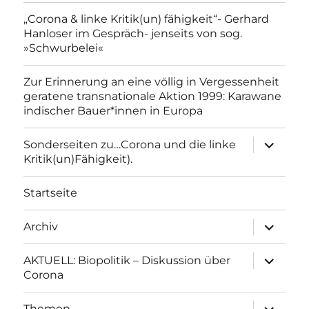
„Corona & linke Kritik(un) fähigkeit“- Gerhard
Hanloser im Gespräch- jenseits von sog.
»Schwurbelei«
Zur Erinnerung an eine völlig in Vergessenheit
geratene transnationale Aktion 1999: Karawane
indischer Bauer*innen in Europa
Unterme
Sonderseiten zu…Corona und die linke
anzeigen
Kritik(un)Fähigkeit).
Startseite
Unterme
Archiv
anzeigen
Unterme
AKTUELL: Biopolitik – Diskussion über
anzeigen
Corona
Unterme
Themen