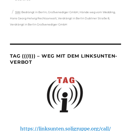
Schlagwörter
SW
:
Bedrängt in Berlin
,
Großvenediger GmbH
,
Hände weg vom Wedding
,
Hans Georg Helwig Rechtsanwalt
,
Verdrängt in Berlin Dubliner Straße 8
,
Verdrängt in Berlin Großvenediger GmbH
TAG (((I))) – WEG MIT DEM LINKSUNTEN-
VERBOT
https://linksunten.soligruppe.org/call/