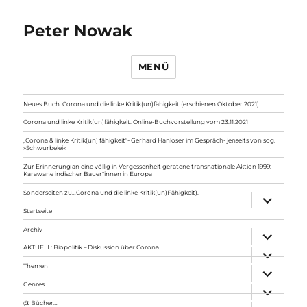
Peter Nowak
MENÜ
Neues Buch: Corona und die linke Kritik(un)fähigkeit (erschienen Oktober 2021)
Corona und linke Kritik(un)fähigkeit. Online-Buchvorstellung vom 23.11.2021
„Corona & linke Kritik(un) fähigkeit“- Gerhard Hanloser im Gespräch- jenseits von sog.
»Schwurbelei«
Zur Erinnerung an eine völlig in Vergessenheit geratene transnationale Aktion 1999:
Karawane indischer Bauer*innen in Europa
Sonderseiten zu…Corona und die linke Kritik(un)Fähigkeit).
Unterme
anzeigen
Startseite
Archiv
Unterme
anzeigen
AKTUELL: Biopolitik – Diskussion über Corona
Unterme
anzeigen
Themen
Unterme
anzeigen
Genres
Unterme
anzeigen
@ Bücher…
Unterme