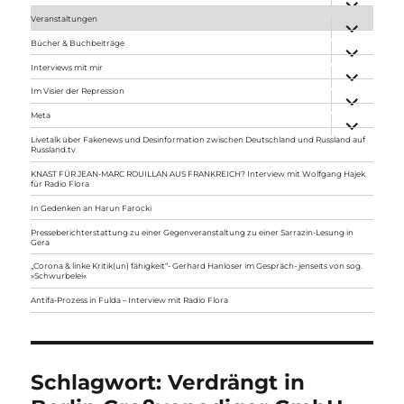
anzeigen
Veranstaltungen
Unterme
anzeigen
Bücher & Buchbeiträge
Unterme
anzeigen
Interviews mit mir
Unterme
anzeigen
Im Visier der Repression
Unterme
anzeigen
Meta
Unterme
anzeigen
Livetalk über Fakenews und Desinformation zwischen Deutschland und Russland auf
Russland.tv
KNAST FÜR JEAN-MARC ROUILLAN AUS FRANKREICH? Interview mit Wolfgang Hajek
für Radio Flora
In Gedenken an Harun Farocki
Presseberichterstattung zu einer Gegenveranstaltung zu einer Sarrazin-Lesung in
Gera
„Corona & linke Kritik(un) fähigkeit“- Gerhard Hanloser im Gespräch- jenseits von sog.
»Schwurbelei«
Antifa-Prozess in Fulda – Interview mit Radio Flora
Schlagwort:
Verdrängt in