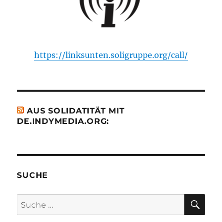
https://linksunten.soligruppe.org/call/
AUS SOLIDATITÄT MIT
DE.INDYMEDIA.ORG:
SUCHE
SU
Suche
nach: