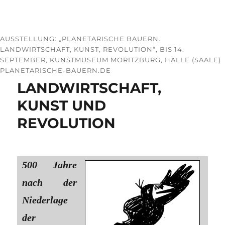
AUSSTELLUNG: „PLANETARISCHE BAUERN.
LANDWIRTSCHAFT, KUNST, REVOLUTION“, BIS 14.
SEPTEMBER, KUNSTMUSEUM MORITZBURG, HALLE (SAALE)
PLANETARISCHE-BAUERN.DE
LANDWIRTSCHAFT,
KUNST UND
REVOLUTION
500 Jahre
nach der
Niederlage
der