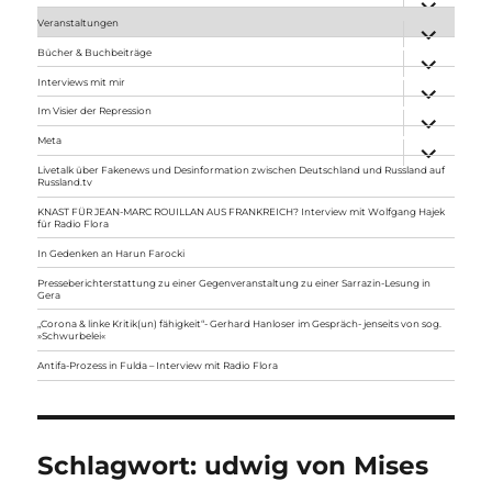
anzeigen
Veranstaltungen
Unterme
anzeigen
Bücher & Buchbeiträge
Unterme
anzeigen
Interviews mit mir
Unterme
anzeigen
Im Visier der Repression
Unterme
anzeigen
Meta
Unterme
anzeigen
Livetalk über Fakenews und Desinformation zwischen Deutschland und Russland auf
Russland.tv
KNAST FÜR JEAN-MARC ROUILLAN AUS FRANKREICH? Interview mit Wolfgang Hajek
für Radio Flora
In Gedenken an Harun Farocki
Presseberichterstattung zu einer Gegenveranstaltung zu einer Sarrazin-Lesung in
Gera
„Corona & linke Kritik(un) fähigkeit“- Gerhard Hanloser im Gespräch- jenseits von sog.
»Schwurbelei«
Antifa-Prozess in Fulda – Interview mit Radio Flora
Schlagwort:
udwig von Mises