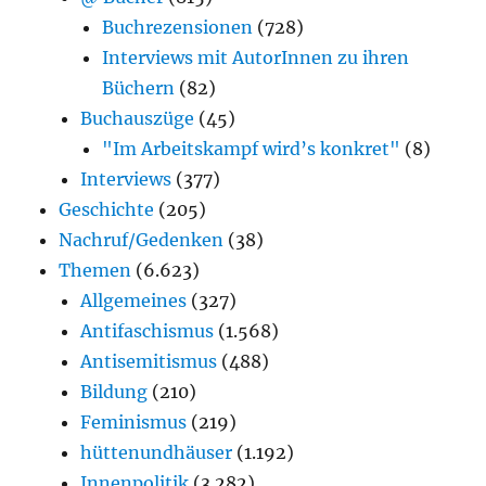
Buchrezensionen
(728)
Interviews mit AutorInnen zu ihren
Büchern
(82)
Buchauszüge
(45)
"Im Arbeitskampf wird’s konkret"
(8)
Interviews
(377)
Geschichte
(205)
Nachruf/Gedenken
(38)
Themen
(6.623)
Allgemeines
(327)
Antifaschismus
(1.568)
Antisemitismus
(488)
Bildung
(210)
Feminismus
(219)
hüttenundhäuser
(1.192)
Innenpolitik
(3.282)