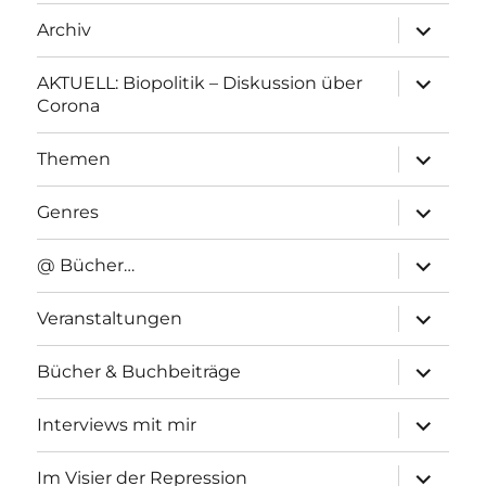
Unterme
Archiv
anzeigen
Unterme
AKTUELL: Biopolitik – Diskussion über
anzeigen
Corona
Unterme
Themen
anzeigen
Unterme
Genres
anzeigen
Unterme
@ Bücher…
anzeigen
Unterme
Veranstaltungen
anzeigen
Unterme
Bücher & Buchbeiträge
anzeigen
Unterme
Interviews mit mir
anzeigen
Unterme
Im Visier der Repression