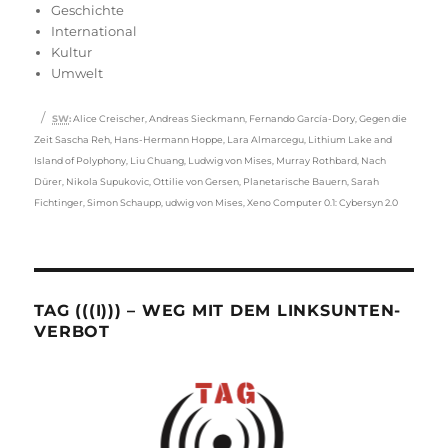
am
Geschichte
International
Kultur
Umwelt
Schlagwörter
SW
:
Alice Creischer
,
Andreas Sieckmann
,
Fernando García-Dory
,
Gegen die
Zeit Sascha Reh
,
Hans-Hermann Hoppe
,
Lara Almarcegu
,
Lithium Lake and
Island of Polyphony
,
Liu Chuang
,
Ludwig von Mises
,
Murray Rothbard
,
Nach
Dürer
,
Nikola Supukovic
,
Ottilie von Gersen
,
Planetarische Bauern
,
Sarah
Fichtinger
,
Simon Schaupp
,
udwig von Mises
,
Xeno Computer 0.1: Cybersyn 2.0
TAG (((I))) – WEG MIT DEM LINKSUNTEN-
VERBOT