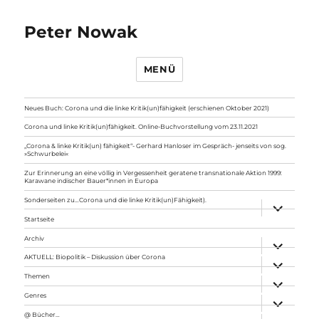
Peter Nowak
MENÜ
Neues Buch: Corona und die linke Kritik(un)fähigkeit (erschienen Oktober 2021)
Corona und linke Kritik(un)fähigkeit. Online-Buchvorstellung vom 23.11.2021
„Corona & linke Kritik(un) fähigkeit“- Gerhard Hanloser im Gespräch- jenseits von sog.
»Schwurbelei«
Zur Erinnerung an eine völlig in Vergessenheit geratene transnationale Aktion 1999:
Karawane indischer Bauer*innen in Europa
Sonderseiten zu…Corona und die linke Kritik(un)Fähigkeit).
Unterme
anzeigen
Startseite
Archiv
Unterme
anzeigen
AKTUELL: Biopolitik – Diskussion über Corona
Unterme
anzeigen
Themen
Unterme
anzeigen
Genres
Unterme
anzeigen
@ Bücher…
Unterme