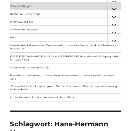
anzeigen
Veranstaltungen
Unterme
anzeigen
Bücher & Buchbeiträge
Unterme
anzeigen
Interviews mit mir
Unterme
anzeigen
Im Visier der Repression
Unterme
anzeigen
Meta
Unterme
anzeigen
Livetalk über Fakenews und Desinformation zwischen Deutschland und Russland auf
Russland.tv
KNAST FÜR JEAN-MARC ROUILLAN AUS FRANKREICH? Interview mit Wolfgang Hajek
für Radio Flora
In Gedenken an Harun Farocki
Presseberichterstattung zu einer Gegenveranstaltung zu einer Sarrazin-Lesung in
Gera
„Corona & linke Kritik(un) fähigkeit“- Gerhard Hanloser im Gespräch- jenseits von sog.
»Schwurbelei«
Antifa-Prozess in Fulda – Interview mit Radio Flora
Schlagwort:
Hans-Hermann