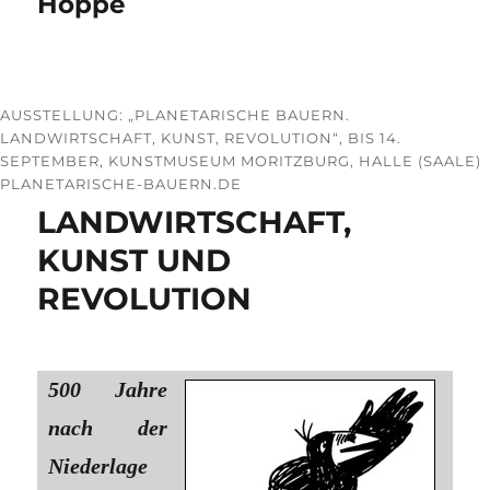
Hoppe
AUSSTELLUNG: „PLANETARISCHE BAUERN.
LANDWIRTSCHAFT, KUNST, REVOLUTION“, BIS 14.
SEPTEMBER, KUNSTMUSEUM MORITZBURG, HALLE (SAALE)
PLANETARISCHE-BAUERN.DE
LANDWIRTSCHAFT,
KUNST UND
REVOLUTION
500 Jahre
nach der
Niederlage