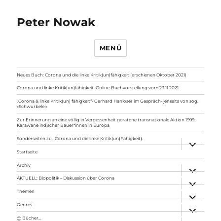
Peter Nowak
MENÜ
Neues Buch: Corona und die linke Kritik(un)fähigkeit (erschienen Oktober 2021)
Corona und linke Kritik(un)fähigkeit. Online-Buchvorstellung vom 23.11.2021
„Corona & linke Kritik(un) fähigkeit“- Gerhard Hanloser im Gespräch- jenseits von sog.
»Schwurbelei«
Zur Erinnerung an eine völlig in Vergessenheit geratene transnationale Aktion 1999:
Karawane indischer Bauer*innen in Europa
Sonderseiten zu…Corona und die linke Kritik(un)Fähigkeit).
Unterme
anzeigen
Startseite
Archiv
Unterme
anzeigen
AKTUELL: Biopolitik – Diskussion über Corona
Unterme
anzeigen
Themen
Unterme
anzeigen
Genres
Unterme
anzeigen
@ Bücher…
Unterme