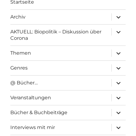
Startseite
Unterme
Archiv
anzeigen
Unterme
AKTUELL: Biopolitik – Diskussion über
anzeigen
Corona
Unterme
Themen
anzeigen
Unterme
Genres
anzeigen
Unterme
@ Bücher…
anzeigen
Unterme
Veranstaltungen
anzeigen
Unterme
Bücher & Buchbeiträge
anzeigen
Unterme
Interviews mit mir
anzeigen