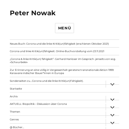
Peter Nowak
MENÜ
Neues Buch: Corona und die linke Kritik(un)fähigkeit (erschienen Oktober 2021)
Corona und linke Kritik(un)fähigkeit. Online-Buchvorstellung vom 23.11.2021
„Corona & linke Kritik(un) fähigkeit“- Gerhard Hanloser im Gespräch- jenseits von sog.
»Schwurbelei«
Zur Erinnerung an eine völlig in Vergessenheit geratene transnationale Aktion 1999:
Karawane indischer Bauer*innen in Europa
Sonderseiten zu…Corona und die linke Kritik(un)Fähigkeit).
Unterme
anzeigen
Startseite
Archiv
Unterme
anzeigen
AKTUELL: Biopolitik – Diskussion über Corona
Unterme
anzeigen
Themen
Unterme
anzeigen
Genres
Unterme
anzeigen
@ Bücher…
Unterme