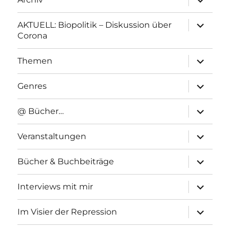
anzeigen
Unterme
AKTUELL: Biopolitik – Diskussion über
anzeigen
Corona
Unterme
Themen
anzeigen
Unterme
Genres
anzeigen
Unterme
@ Bücher…
anzeigen
Unterme
Veranstaltungen
anzeigen
Unterme
Bücher & Buchbeiträge
anzeigen
Unterme
Interviews mit mir
anzeigen
Unterme
Im Visier der Repression
anzeigen