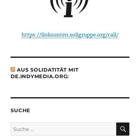
https://linksunten.soligruppe.org/call/
AUS SOLIDATITÄT MIT
DE.INDYMEDIA.ORG:
SUCHE
SU
Suche
nach: