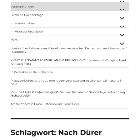
anzeigen
Veranstaltungen
Unterme
anzeigen
Bücher & Buchbeiträge
Unterme
anzeigen
Interviews mit mir
Unterme
anzeigen
Im Visier der Repression
Unterme
anzeigen
Meta
Unterme
anzeigen
Livetalk über Fakenews und Desinformation zwischen Deutschland und Russland auf
Russland.tv
KNAST FÜR JEAN-MARC ROUILLAN AUS FRANKREICH? Interview mit Wolfgang Hajek
für Radio Flora
In Gedenken an Harun Farocki
Presseberichterstattung zu einer Gegenveranstaltung zu einer Sarrazin-Lesung in
Gera
„Corona & linke Kritik(un) fähigkeit“- Gerhard Hanloser im Gespräch- jenseits von sog.
»Schwurbelei«
Antifa-Prozess in Fulda – Interview mit Radio Flora
Schlagwort:
Nach Dürer