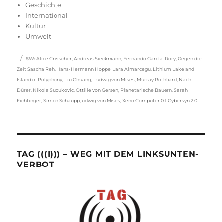
am
Geschichte
International
Kultur
Umwelt
Schlagwörter
SW
:
Alice Creischer
,
Andreas Sieckmann
,
Fernando García-Dory
,
Gegen die
Zeit Sascha Reh
,
Hans-Hermann Hoppe
,
Lara Almarcegu
,
Lithium Lake and
Island of Polyphony
,
Liu Chuang
,
Ludwig von Mises
,
Murray Rothbard
,
Nach
Dürer
,
Nikola Supukovic
,
Ottilie von Gersen
,
Planetarische Bauern
,
Sarah
Fichtinger
,
Simon Schaupp
,
udwig von Mises
,
Xeno Computer 0.1: Cybersyn 2.0
TAG (((I))) – WEG MIT DEM LINKSUNTEN-
VERBOT