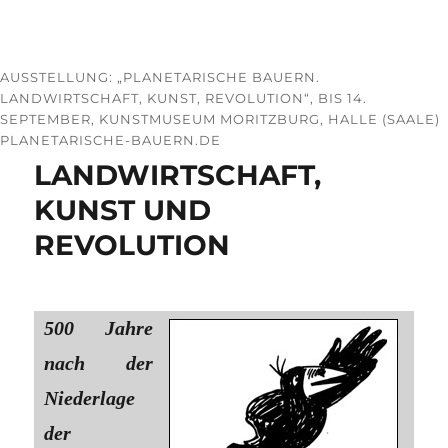
AUSSTELLUNG: „PLANETARISCHE BAUERN.
LANDWIRTSCHAFT, KUNST, REVOLUTION“, BIS 14.
SEPTEMBER, KUNSTMUSEUM MORITZBURG, HALLE (SAALE)
PLANETARISCHE-BAUERN.DE
LANDWIRTSCHAFT,
KUNST UND
REVOLUTION
500 Jahre
nach der
Niederlage
der