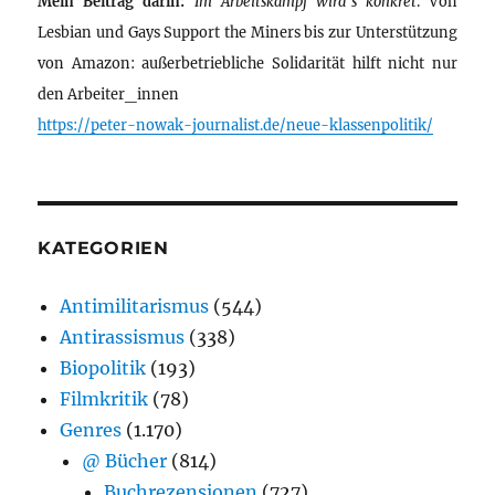
Mein Beitrag darin:
Im Arbeitskampf wird’s konkret
. Von
Lesbian und Gays Support the Miners bis zur Unterstützung
von Amazon: außerbetriebliche Solidarität hilft nicht nur
den Arbeiter_innen
https://peter-nowak-journalist.de/neue-klassenpolitik/
KATEGORIEN
Antimilitarismus
(544)
Antirassismus
(338)
Biopolitik
(193)
Filmkritik
(78)
Genres
(1.170)
@ Bücher
(814)
Buchrezensionen
(727)