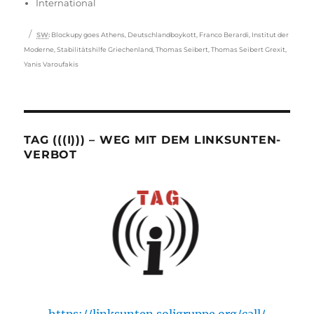
International
Schlagwörter
SW
:
Blockupy goes Athens
,
Deutschlandboykott
,
Franco Berardi
,
Institut der
Moderne
,
Stabilitätshilfe Griechenland
,
Thomas Seibert
,
Thomas Seibert Grexit
,
Yanis Varoufakis
TAG (((I))) – WEG MIT DEM LINKSUNTEN-
VERBOT
https://linksunten.soligruppe.org/call/