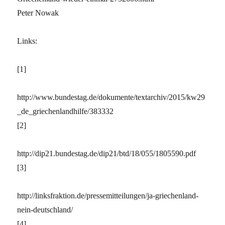
Peter Nowak
Links:
[1]
http://www.bundestag.de/dokumente/textarchiv/2015/kw29
_de_griechenlandhilfe/383332
[2]
http://dip21.bundestag.de/dip21/btd/18/055/1805590.pdf
[3]
http://linksfraktion.de/pressemitteilungen/ja-griechenland-
nein-deutschland/
[4]