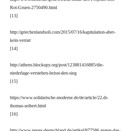
Rot-Gruen-2750490.html
[13]
http://griechenlandsoli.com/2015/07/16/kapitulation-aber-
kein-verrat/
[14]
http://athens.blockupy.org/post/123881416885/die-
niederlage-verstehen-heisst-den-sieg
[15]
https://www.solidarische-moderne.de/de/article/22.dr-
thomas-seibert.html
[16]
http://www.neues-deutschland.de/artikel/977586.gegen-das-