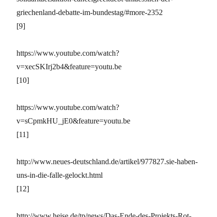
griechenland-debatte-im-bundestag/#more-2352
[9]
https://www.youtube.com/watch?
v=xecSKIrj2b4&feature=youtu.be
[10]
https://www.youtube.com/watch?
v=sCpmkHU_jE0&feature=youtu.be
[11]
http://www.neues-deutschland.de/artikel/977827.sie-haben-
uns-in-die-falle-gelockt.html
[12]
http://www.heise.de/tp/news/Das-Ende-des-Projekts-Rot-