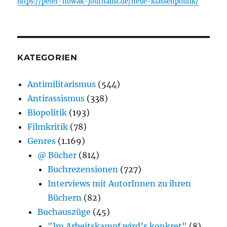
https://peter-nowak-journalist.de/neue-klassenpolitik/
KATEGORIEN
Antimilitarismus
(544)
Antirassismus
(338)
Biopolitik
(193)
Filmkritik
(78)
Genres
(1.169)
@ Bücher
(814)
Buchrezensionen
(727)
Interviews mit AutorInnen zu ihren
Büchern
(82)
Buchauszüge
(45)
"Im Arbeitskampf wird’s konkret"
(8)