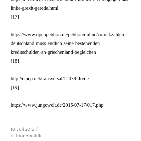
linke-grexit-gerede.html
[17]
https://www.openpetition.de/petition/online/zuruckzahlen-
deutschland-muss-endlich-seine-bestehenden-
kreditschulden-an-griechenland-begleichen
[18]
http://eipcp.net/transversal/1203/bifo/de
[19]
https://www.jungewelt.de/2015/07-17/017.php
Veröffentlicht
Kategorien
18. Juli 2015
am
Innenpolitik