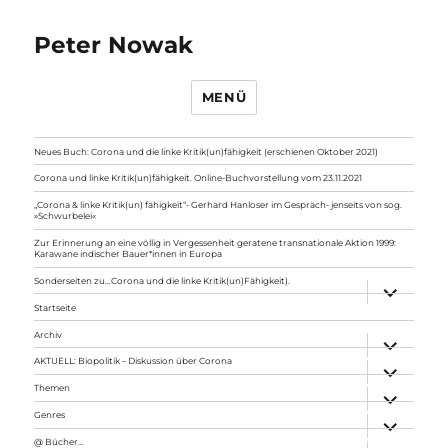
Peter Nowak
MENÜ
Neues Buch: Corona und die linke Kritik(un)fähigkeit (erschienen Oktober 2021)
Corona und linke Kritik(un)fähigkeit. Online-Buchvorstellung vom 23.11.2021
„Corona & linke Kritik(un) fähigkeit“- Gerhard Hanloser im Gespräch- jenseits von sog.
»Schwurbelei«
Zur Erinnerung an eine völlig in Vergessenheit geratene transnationale Aktion 1999:
Karawane indischer Bauer*innen in Europa
Sonderseiten zu…Corona und die linke Kritik(un)Fähigkeit).
Unterme
anzeigen
Startseite
Archiv
Unterme
anzeigen
AKTUELL: Biopolitik – Diskussion über Corona
Unterme
anzeigen
Themen
Unterme
anzeigen
Genres
Unterme
anzeigen
@ Bücher…
Unterme