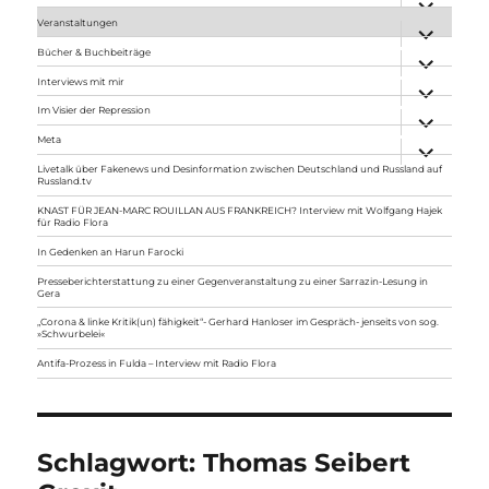
anzeigen
Veranstaltungen
Unterme
anzeigen
Bücher & Buchbeiträge
Unterme
anzeigen
Interviews mit mir
Unterme
anzeigen
Im Visier der Repression
Unterme
anzeigen
Meta
Unterme
anzeigen
Livetalk über Fakenews und Desinformation zwischen Deutschland und Russland auf
Russland.tv
KNAST FÜR JEAN-MARC ROUILLAN AUS FRANKREICH? Interview mit Wolfgang Hajek
für Radio Flora
In Gedenken an Harun Farocki
Presseberichterstattung zu einer Gegenveranstaltung zu einer Sarrazin-Lesung in
Gera
„Corona & linke Kritik(un) fähigkeit“- Gerhard Hanloser im Gespräch- jenseits von sog.
»Schwurbelei«
Antifa-Prozess in Fulda – Interview mit Radio Flora
Schlagwort:
Thomas Seibert