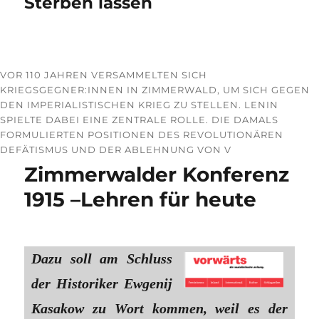
Sterben lassen
VOR 110 JAHREN VERSAMMELTEN SICH
KRIEGSGEGNER:INNEN IN ZIMMERWALD, UM SICH GEGEN
DEN IMPERIALISTISCHEN KRIEG ZU STELLEN. LENIN
SPIELTE DABEI EINE ZENTRALE ROLLE. DIE DAMALS
FORMULIERTEN POSITIONEN DES REVOLUTIONÄREN
DEFÄTISMUS UND DER ABLEHNUNG VON V
Zimmerwalder Konferenz
1915 –Lehren für heute
Dazu soll am Schluss
der Historiker Ewgenij
Kasakow zu Wort kommen, weil es der