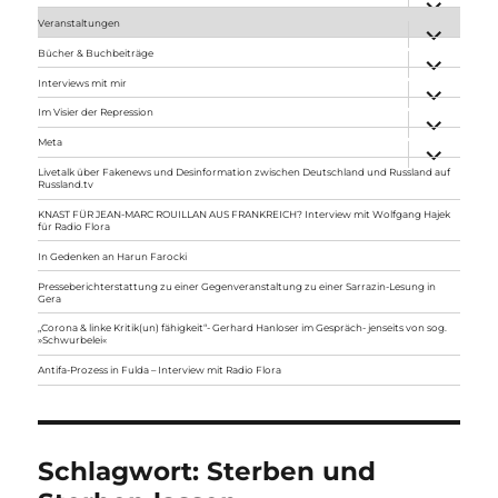
anzeigen
Veranstaltungen
Unterme
anzeigen
Bücher & Buchbeiträge
Unterme
anzeigen
Interviews mit mir
Unterme
anzeigen
Im Visier der Repression
Unterme
anzeigen
Meta
Unterme
anzeigen
Livetalk über Fakenews und Desinformation zwischen Deutschland und Russland auf
Russland.tv
KNAST FÜR JEAN-MARC ROUILLAN AUS FRANKREICH? Interview mit Wolfgang Hajek
für Radio Flora
In Gedenken an Harun Farocki
Presseberichterstattung zu einer Gegenveranstaltung zu einer Sarrazin-Lesung in
Gera
„Corona & linke Kritik(un) fähigkeit“- Gerhard Hanloser im Gespräch- jenseits von sog.
»Schwurbelei«
Antifa-Prozess in Fulda – Interview mit Radio Flora
Schlagwort:
Sterben und