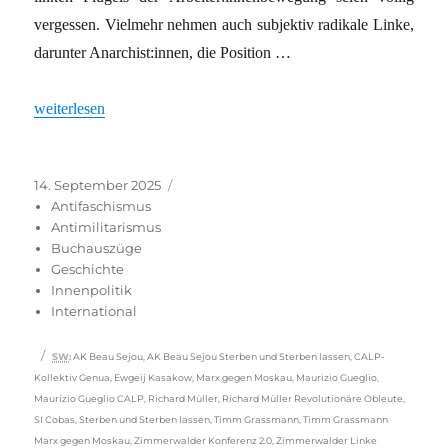
vergessen. Vielmehr nehmen auch subjektiv radikale Linke,
darunter Anarchist:innen, die Position …
„Zimmerwalder Konferenz 1915 –Lehren für heute“
weiterlesen
Veröffentlicht
Kategorien
14. September 2025
am
Antifaschismus
Antimilitarismus
Buchauszüge
Geschichte
Innenpolitik
International
Schlagwörter
SW
:
AK Beau Sejou
,
AK Beau Sejou Sterben und Sterben lassen
,
CALP-
Kollektiv Genua
,
Ewgeij Kasakow
,
Marx gegen Moskau
,
Maurizio Gueglio
,
Maurizio Gueglio CALP
,
Richard Müller
,
Richard Müller Revolutionäre Obleute
,
SI Cobas
,
Sterben und Sterben lassen
,
Timm Grassmann
,
Timm Grassmann
Marx gegen Moskau
,
Zimmerwalder Konferenz 2.0
,
Zimmerwalder Linke