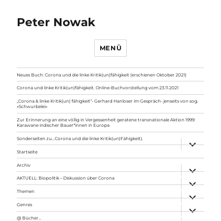
Peter Nowak
MENÜ
Neues Buch: Corona und die linke Kritik(un)fähigkeit (erschienen Oktober 2021)
Corona und linke Kritik(un)fähigkeit. Online-Buchvorstellung vom 23.11.2021
„Corona & linke Kritik(un) fähigkeit“- Gerhard Hanloser im Gespräch- jenseits von sog.
»Schwurbelei«
Zur Erinnerung an eine völlig in Vergessenheit geratene transnationale Aktion 1999:
Karawane indischer Bauer*innen in Europa
Sonderseiten zu…Corona und die linke Kritik(un)Fähigkeit).
Unterme
anzeigen
Startseite
Archiv
Unterme
anzeigen
AKTUELL: Biopolitik – Diskussion über Corona
Unterme
anzeigen
Themen
Unterme
anzeigen
Genres
Unterme
anzeigen
@ Bücher…
Unterme