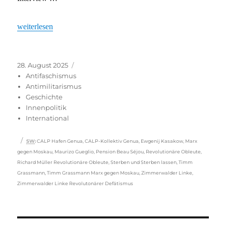
„Warum der revolutionäre Defätismus der Zimmerwalder Linken au
weiterlesen
Veröffentlicht
Kategorien
28. August 2025
am
Antifaschismus
Antimilitarismus
Geschichte
Innenpolitik
International
Schlagwörter
SW
:
CALP Hafen Genua
,
CALP-Kollektiv Genua
,
Ewgenij Kasakow
,
Marx
gegen Moskau
,
Maurizo Gueglio
,
Pension Beau Séjou
,
Revolutionäre Obleute
,
Richard Müller Revolutionäre Obleute
,
Sterben und Sterben lassen
,
Timm
Grassmann
,
Timm Grassmann Marx gegen Moskau
,
Zimmerwalder Linke
,
Zimmerwalder Linke Revolutonärer Defätismus