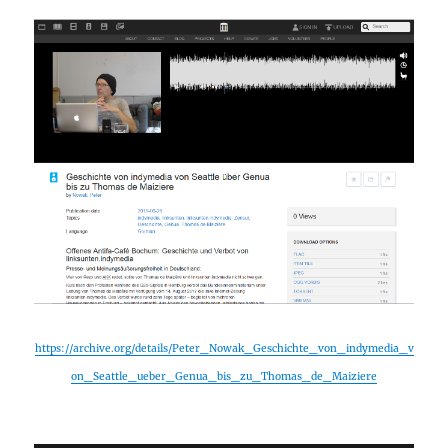
https://archive.org/details/Peter_Nowak_Geschichte_von_indymedia_v
on_Seattle_ueber_Genua_bis_zu_Thomas_de_Maiziere