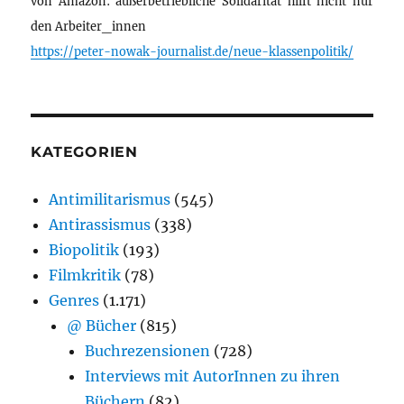
von Amazon: außerbetriebliche Solidarität hilft nicht nur
den Arbeiter_innen
https://peter-nowak-journalist.de/neue-klassenpolitik/
KATEGORIEN
Antimilitarismus
(545)
Antirassismus
(338)
Biopolitik
(193)
Filmkritik
(78)
Genres
(1.171)
@ Bücher
(815)
Buchrezensionen
(728)
Interviews mit AutorInnen zu ihren
Büchern
(82)