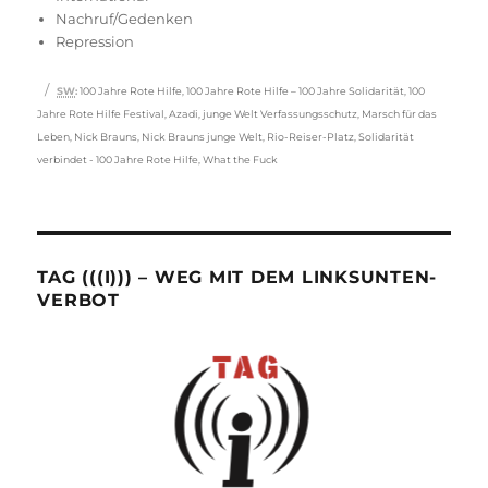
Nachruf/Gedenken
Repression
Schlagwörter
SW
:
100 Jahre Rote Hilfe
,
100 Jahre Rote Hilfe – 100 Jahre Solidarität
,
100
Jahre Rote Hilfe Festival
,
Azadi
,
junge Welt Verfassungsschutz
,
Marsch für das
Leben
,
Nick Brauns
,
Nick Brauns junge Welt
,
Rio-Reiser-Platz
,
Solidarität
verbindet - 100 Jahre Rote Hilfe
,
What the Fuck
TAG (((I))) – WEG MIT DEM LINKSUNTEN-
VERBOT