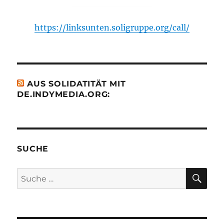
https://linksunten.soligruppe.org/call/
AUS SOLIDATITÄT MIT
DE.INDYMEDIA.ORG:
SUCHE
SU
Suche
nach: