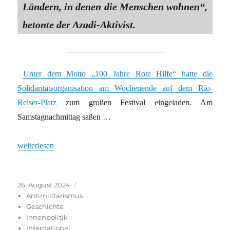
Ländern, in denen die Menschen wohnen“,
betonte der Azadi-Aktivist.
Unter dem Motto „100 Jahre Rote Hilfe“ hatte die
Solidaritätsorganisation am Wochenende auf dem Rio-
Reiser-Platz
zum großen Festival eingeladen. Am
Samstagnachmittag saßen …
„Jubiläum 100 Jahre Rote Hilfe:Solidarisches Festival“
weiterlesen
Veröffentlicht
Kategorien
26. August 2024
am
Antimilitarismus
Geschichte
Innenpolitik
International