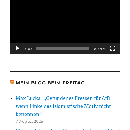
Player
00:00
02:04:59
MEIN BLOG BEIM FREITAG
Max Lucks: „Gefundenes Fressen für AfD,
wenn Linke das islamistische Motiv nicht
benennen“
7. August 2026