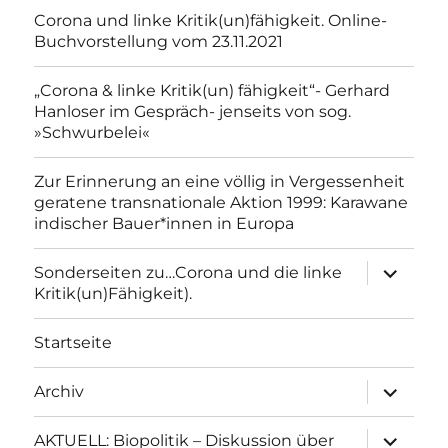
Corona und linke Kritik(un)fähigkeit. Online-
Buchvorstellung vom 23.11.2021
„Corona & linke Kritik(un) fähigkeit“- Gerhard
Hanloser im Gespräch- jenseits von sog.
»Schwurbelei«
Zur Erinnerung an eine völlig in Vergessenheit
geratene transnationale Aktion 1999: Karawane
indischer Bauer*innen in Europa
Unterme
Sonderseiten zu…Corona und die linke
anzeigen
Kritik(un)Fähigkeit).
Startseite
Unterme
Archiv
anzeigen
Unterme
AKTUELL: Biopolitik – Diskussion über