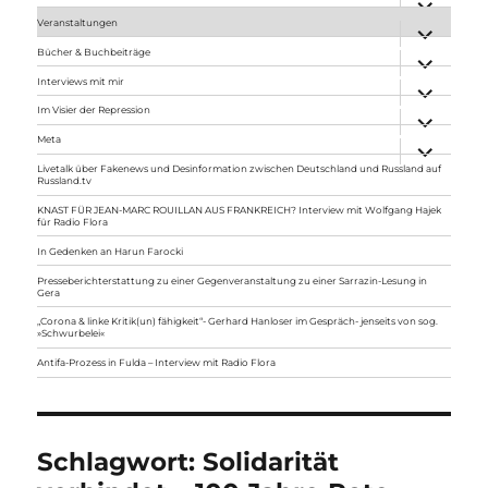
anzeigen
Veranstaltungen
Unterme
anzeigen
Bücher & Buchbeiträge
Unterme
anzeigen
Interviews mit mir
Unterme
anzeigen
Im Visier der Repression
Unterme
anzeigen
Meta
Unterme
anzeigen
Livetalk über Fakenews und Desinformation zwischen Deutschland und Russland auf
Russland.tv
KNAST FÜR JEAN-MARC ROUILLAN AUS FRANKREICH? Interview mit Wolfgang Hajek
für Radio Flora
In Gedenken an Harun Farocki
Presseberichterstattung zu einer Gegenveranstaltung zu einer Sarrazin-Lesung in
Gera
„Corona & linke Kritik(un) fähigkeit“- Gerhard Hanloser im Gespräch- jenseits von sog.
»Schwurbelei«
Antifa-Prozess in Fulda – Interview mit Radio Flora
Schlagwort:
Solidarität