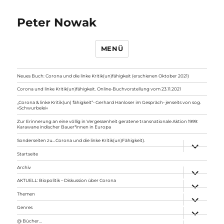
Peter Nowak
MENÜ
Neues Buch: Corona und die linke Kritik(un)fähigkeit (erschienen Oktober 2021)
Corona und linke Kritik(un)fähigkeit. Online-Buchvorstellung vom 23.11.2021
„Corona & linke Kritik(un) fähigkeit“- Gerhard Hanloser im Gespräch- jenseits von sog.
»Schwurbelei«
Zur Erinnerung an eine völlig in Vergessenheit geratene transnationale Aktion 1999:
Karawane indischer Bauer*innen in Europa
Sonderseiten zu…Corona und die linke Kritik(un)Fähigkeit).
Unterme
anzeigen
Startseite
Archiv
Unterme
anzeigen
AKTUELL: Biopolitik – Diskussion über Corona
Unterme
anzeigen
Themen
Unterme
anzeigen
Genres
Unterme
anzeigen
@ Bücher…
Unterme