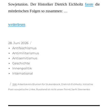
Sowjetunion. Der Historiker Dietrich Eichholtz
fasste
die
mörderischen Folgen so zusammen: …
„Der vergessene Beginn eines Vernichtungskriegs“
weiterlesen
Veröffentlicht
Kategorien
28. Juni 2026
am
Antifaschismus
Antimilitarismus
Antisemitismus
Geschichte
Innenpolitik
International
Schlagwörter
SW
:
Arbeitskreis Blumen für Stukenbrock
,
Dietrich Eichholtz
,
Initiative
Post-sowjetische Linke
,
Russland ist nicht unser Feind
,
Serhi Sternenko