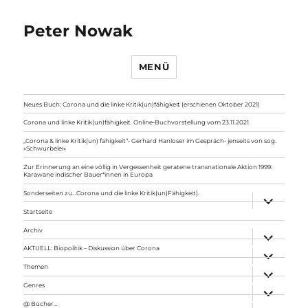
Peter Nowak
MENÜ
Neues Buch: Corona und die linke Kritik(un)fähigkeit (erschienen Oktober 2021)
Corona und linke Kritik(un)fähigkeit. Online-Buchvorstellung vom 23.11.2021
„Corona & linke Kritik(un) fähigkeit“- Gerhard Hanloser im Gespräch- jenseits von sog.
»Schwurbelei«
Zur Erinnerung an eine völlig in Vergessenheit geratene transnationale Aktion 1999:
Karawane indischer Bauer*innen in Europa
Sonderseiten zu…Corona und die linke Kritik(un)Fähigkeit).
Unterme
anzeigen
Startseite
Archiv
Unterme
anzeigen
AKTUELL: Biopolitik – Diskussion über Corona
Unterme
anzeigen
Themen
Unterme
anzeigen
Genres
Unterme
anzeigen
@ Bücher…
Unterme