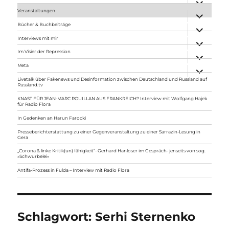
anzeigen
Veranstaltungen
Unterme
anzeigen
Bücher & Buchbeiträge
Unterme
anzeigen
Interviews mit mir
Unterme
anzeigen
Im Visier der Repression
Unterme
anzeigen
Meta
Unterme
anzeigen
Livetalk über Fakenews und Desinformation zwischen Deutschland und Russland auf
Russland.tv
KNAST FÜR JEAN-MARC ROUILLAN AUS FRANKREICH? Interview mit Wolfgang Hajek
für Radio Flora
In Gedenken an Harun Farocki
Presseberichterstattung zu einer Gegenveranstaltung zu einer Sarrazin-Lesung in
Gera
„Corona & linke Kritik(un) fähigkeit“- Gerhard Hanloser im Gespräch- jenseits von sog.
»Schwurbelei«
Antifa-Prozess in Fulda – Interview mit Radio Flora
Schlagwort:
Serhi Sternenko