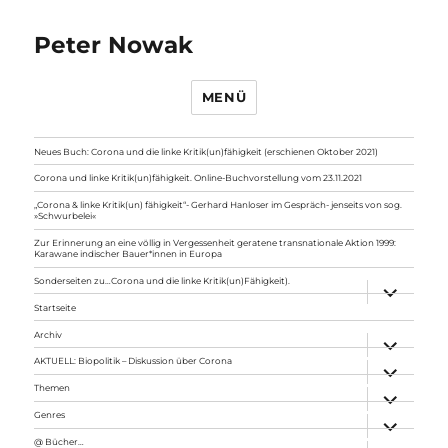
Peter Nowak
MENÜ
Neues Buch: Corona und die linke Kritik(un)fähigkeit (erschienen Oktober 2021)
Corona und linke Kritik(un)fähigkeit. Online-Buchvorstellung vom 23.11.2021
„Corona & linke Kritik(un) fähigkeit“- Gerhard Hanloser im Gespräch- jenseits von sog.
»Schwurbelei«
Zur Erinnerung an eine völlig in Vergessenheit geratene transnationale Aktion 1999:
Karawane indischer Bauer*innen in Europa
Sonderseiten zu…Corona und die linke Kritik(un)Fähigkeit).
Unterme
anzeigen
Startseite
Archiv
Unterme
anzeigen
AKTUELL: Biopolitik – Diskussion über Corona
Unterme
anzeigen
Themen
Unterme
anzeigen
Genres
Unterme
anzeigen
@ Bücher…
Unterme