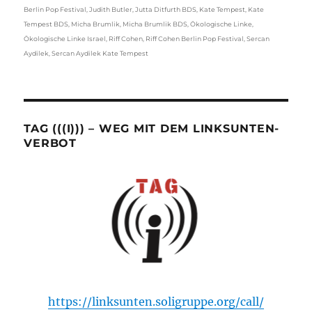
Berlin Pop Festival
,
Judith Butler
,
Jutta Ditfurth BDS
,
Kate Tempest
,
Kate
Tempest BDS
,
Micha Brumlik
,
Micha Brumlik BDS
,
Ökologische Linke
,
Ökologische Linke Israel
,
Riff Cohen
,
Riff Cohen Berlin Pop Festival
,
Sercan
Aydilek
,
Sercan Aydilek Kate Tempest
TAG (((I))) – WEG MIT DEM LINKSUNTEN-
VERBOT
https://linksunten.soligruppe.org/call/