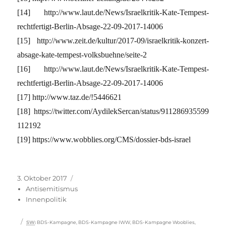
[14] http://www.laut.de/News/Israelkritik-Kate-Tempest-
rechtfertigt-Berlin-Absage-22-09-2017-14006
[15] http://www.zeit.de/kultur/2017-09/israelkritik-konzert-
absage-kate-tempest-volksbuehne/seite-2
[16] http://www.laut.de/News/Israelkritik-Kate-Tempest-
rechtfertigt-Berlin-Absage-22-09-2017-14006
[17] http://www.taz.de/!5446621
[18] https://twitter.com/AydilekSercan/status/911286935599
112192
[19] https://www.wobblies.org/CMS/dossier-bds-israel
Veröffentlicht
Kategorien
3. Oktober 2017
am
Antisemitismus
Innenpolitik
Schlagwörter
SW
:
BDS-Kampagne
,
BDS-Kampagne IWW
,
BDS-Kampagne Wooblies
,