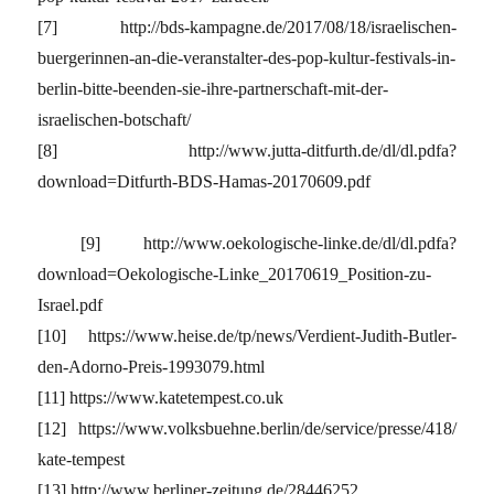
[7] http://bds-kampagne.de/2017/08/18/israelischen-
buergerinnen-an-die-veranstalter-des-pop-kultur-festivals-in-
berlin-bitte-beenden-sie-ihre-partnerschaft-mit-der-
israelischen-botschaft/
[8] http://www.jutta-ditfurth.de/dl/dl.pdfa?
download=Ditfurth-BDS-Hamas-20170609.pdf
[9] http://www.oekologische-linke.de/dl/dl.pdfa?
download=Oekologische-Linke_20170619_Position-zu-
Israel.pdf
[10] https://www.heise.de/tp/news/Verdient-Judith-Butler-
den-Adorno-Preis-1993079.html
[11] https://www.katetempest.co.uk
[12] https://www.volksbuehne.berlin/de/service/presse/418/
kate-tempest
[13] http://www.berliner-zeitung.de/28446252