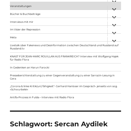
anzeigen
Veranstaltungen
Unterme
anzeigen
Bücher & Buchbeiträge
Unterme
anzeigen
Interviews mit mir
Unterme
anzeigen
Im Visier der Repression
Unterme
anzeigen
Meta
Unterme
anzeigen
Livetalk über Fakenews und Desinformation zwischen Deutschland und Russland auf
Russland.tv
KNAST FÜR JEAN-MARC ROUILLAN AUS FRANKREICH? Interview mit Wolfgang Hajek
für Radio Flora
In Gedenken an Harun Farocki
Presseberichterstattung zu einer Gegenveranstaltung zu einer Sarrazin-Lesung in
Gera
„Corona & linke Kritik(un) fähigkeit“- Gerhard Hanloser im Gespräch- jenseits von sog.
»Schwurbelei«
Antifa-Prozess in Fulda – Interview mit Radio Flora
Schlagwort:
Sercan Aydilek