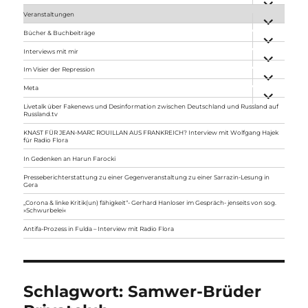
anzeigen
Veranstaltungen
Unterme
anzeigen
Bücher & Buchbeiträge
Unterme
anzeigen
Interviews mit mir
Unterme
anzeigen
Im Visier der Repression
Unterme
anzeigen
Meta
Unterme
anzeigen
Livetalk über Fakenews und Desinformation zwischen Deutschland und Russland auf
Russland.tv
KNAST FÜR JEAN-MARC ROUILLAN AUS FRANKREICH? Interview mit Wolfgang Hajek
für Radio Flora
In Gedenken an Harun Farocki
Presseberichterstattung zu einer Gegenveranstaltung zu einer Sarrazin-Lesung in
Gera
„Corona & linke Kritik(un) fähigkeit“- Gerhard Hanloser im Gespräch- jenseits von sog.
»Schwurbelei«
Antifa-Prozess in Fulda – Interview mit Radio Flora
Schlagwort:
Samwer-Brüder