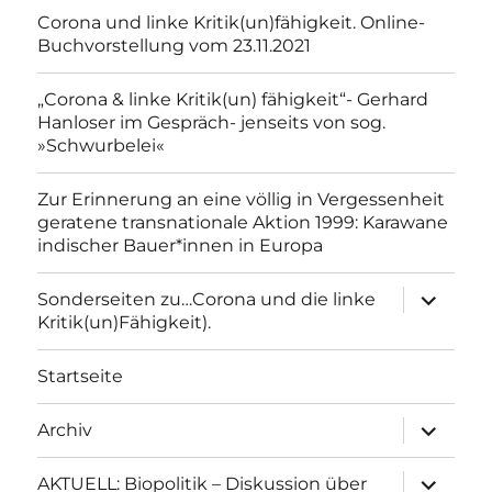
Corona und linke Kritik(un)fähigkeit. Online-
Buchvorstellung vom 23.11.2021
„Corona & linke Kritik(un) fähigkeit“- Gerhard
Hanloser im Gespräch- jenseits von sog.
»Schwurbelei«
Zur Erinnerung an eine völlig in Vergessenheit
geratene transnationale Aktion 1999: Karawane
indischer Bauer*innen in Europa
Unterme
Sonderseiten zu…Corona und die linke
anzeigen
Kritik(un)Fähigkeit).
Startseite
Unterme
Archiv
anzeigen
Unterme
AKTUELL: Biopolitik – Diskussion über