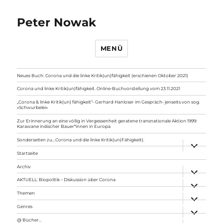
Peter Nowak
MENÜ
Neues Buch: Corona und die linke Kritik(un)fähigkeit (erschienen Oktober 2021)
Corona und linke Kritik(un)fähigkeit. Online-Buchvorstellung vom 23.11.2021
„Corona & linke Kritik(un) fähigkeit“- Gerhard Hanloser im Gespräch- jenseits von sog.
»Schwurbelei«
Zur Erinnerung an eine völlig in Vergessenheit geratene transnationale Aktion 1999:
Karawane indischer Bauer*innen in Europa
Sonderseiten zu…Corona und die linke Kritik(un)Fähigkeit).
Unterme
anzeigen
Startseite
Archiv
Unterme
anzeigen
AKTUELL: Biopolitik – Diskussion über Corona
Unterme
anzeigen
Themen
Unterme
anzeigen
Genres
Unterme
anzeigen
@ Bücher…
Unterme