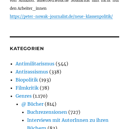
von Amazon: außerbetriebliche Solidarität hilft nicht nur
den Arbeiter_innen
https://peter-nowak-journalist.de/neue-klassenpolitik/
KATEGORIEN
Antimilitarismus
(544)
Antirassismus
(338)
Biopolitik
(193)
Filmkritik
(78)
Genres
(1.170)
@ Bücher
(814)
Buchrezensionen
(727)
Interviews mit AutorInnen zu ihren
Büchern
(82)