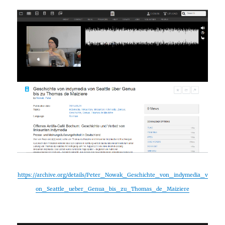
https://archive.org/details/Peter_Nowak_Geschichte_von_indymedia_v
on_Seattle_ueber_Genua_bis_zu_Thomas_de_Maiziere