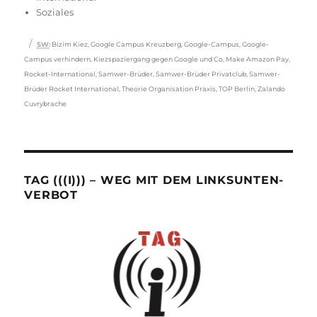
Soziales
Schlagwörter
SW
:
Bizim Kiez
,
Google Campus Kreuzberg
,
Google-Campus
,
Google-
Campus verhindern
,
Kiezspaziergang gegen Google und Co
,
Make Amazon Pay
,
Rocket-International
,
Samwer-Brüder
,
Samwer-Brüder Privatclub
,
Samwer-
Brüder Rocket International
,
Theorie Organisation Praxis
,
TOP Berlin
,
Zalando
Cuvrybrache
TAG (((I))) – WEG MIT DEM LINKSUNTEN-
VERBOT