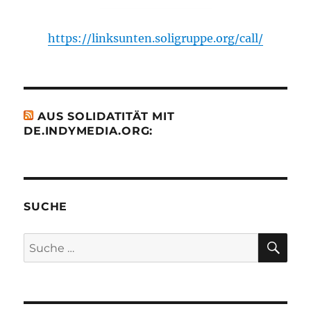
https://linksunten.soligruppe.org/call/
AUS SOLIDATITÄT MIT
DE.INDYMEDIA.ORG:
SUCHE
SU
Suche
nach: