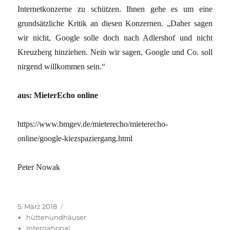
Internetkonzerne zu schützen. Ihnen gehe es um eine
grundsätzliche Kritik an diesen Konzernen. „Daher sagen
wir nicht, Google solle doch nach Adlershof und nicht
Kreuzberg hinziehen. Nein wir sagen, Google und Co. soll
nirgend willkommen sein.“
aus: MieterEcho online
https://www.bmgev.de/mieterecho/mieterecho-
online/google-kiezspaziergang.html
Peter Nowak
Veröffentlicht
Kategorien
5. März 2018
am
hüttenundhäuser
International