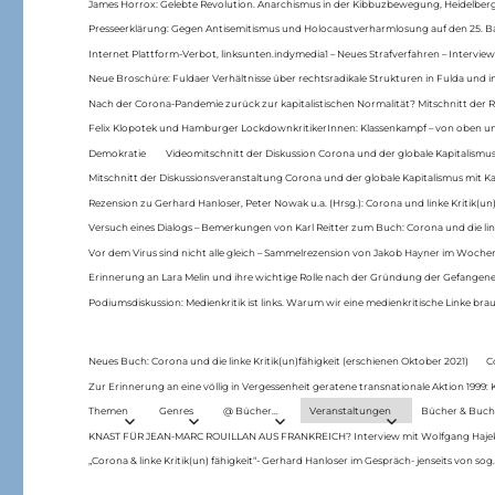
James Horrox: Gelebte Revolution. Anarchismus in der Kibbuzbewegung, Heidelber
Presseerklärung: Gegen Antisemitismus und Holocaustverharmlosung auf den 25. 
Internet Plattform-Verbot, linksunten.indymedia1 – Neues Strafverfahren – Interview
Neue Broschüre: Fuldaer Verhältnisse über rechtsradikale Strukturen in Fulda und 
Nach der Corona-Pandemie zurück zur kapitalistischen Normalität? Mitschnitt der Re
Felix Klopotek und Hamburger LockdownkritikerInnen: Klassenkampf – von oben und
Demokratie
Videomitschnitt der Diskussion Corona und der globale Kapitalismus
Mitschnitt der Diskussionsveranstaltung Corona und der globale Kapitalismus mit Ka
Rezension zu Gerhard Hanloser, Peter Nowak u.a. (Hrsg.): Corona und linke Kritik(un)
Versuch eines Dialogs – Bemerkungen von Karl Reitter zum Buch: Corona und die link
Vor dem Virus sind nicht alle gleich – Sammelrezension von Jakob Hayner im Woch
Erinnerung an Lara Melin und ihre wichtige Rolle nach der Gründung der Gefange
Podiumsdiskussion: Medienkritik ist links. Warum wir eine medienkritische Linke br
Neues Buch: Corona und die linke Kritik(un)fähigkeit (erschienen Oktober 2021)
C
Zur Erinnerung an eine völlig in Vergessenheit geratene transnationale Aktion 1999
Themen
Genres
@ Bücher…
Veranstaltungen
Bücher & Buch
KNAST FÜR JEAN-MARC ROUILLAN AUS FRANKREICH? Interview mit Wolfgang Hajek 
„Corona & linke Kritik(un) fähigkeit“- Gerhard Hanloser im Gespräch- jenseits von sog