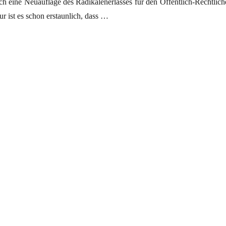
h eine Neuauflage des Radikalenerlasses für den Öffentlich-Rechtlich
r ist es schon erstaunlich, dass …
kt in Hans-Georg Maaßen?“