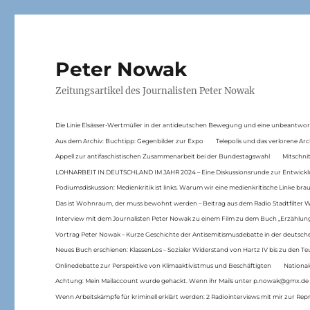
Peter Nowak
Zeitungsartikel des Journalisten Peter Nowak
Die Linie Elsässer-Wertmüller in der antideutschen Bewegung und eine unbeantwor
Aus dem Archiv: Buchtipp: Gegenbilder zur Expo
Telepolis und das verlorene Arc
Appell zur antifaschistischen Zusammenarbeit bei der Bundestagswahl
Mitschni
LOHNARBEIT IN DEUTSCHLAND IM JAHR 2024 – Eine Diskussionsrunde zur Entwickl
Podiumsdiskussion: Medienkritik ist links. Warum wir eine medienkritische Linke br
Das ist Wohnraum, der muss bewohnt werden – Beitrag aus dem Radio Stadtfilter 
Interview mit dem Journalisten Peter Nowak zu einem Film zu dem Buch „Erzählung
Vortrag Peter Nowak – Kurze Geschichte der Antisemitismusdebatte in der deutsche
Neues Buch erschienen: KlassenLos – Sozialer Widerstand von Hartz IV bis zu den 
Onlinedebatte zur Perspektive von Klimaaktivistmus und Beschäftigten
National
Achtung: Mein Mailaccount wurde gehackt. Wenn ihr Mails unter p.nowak@gmx.de
Wenn Arbeitskämpfe für kriminell erklärt werden: 2 Radiointerviews mit mir zur Rep