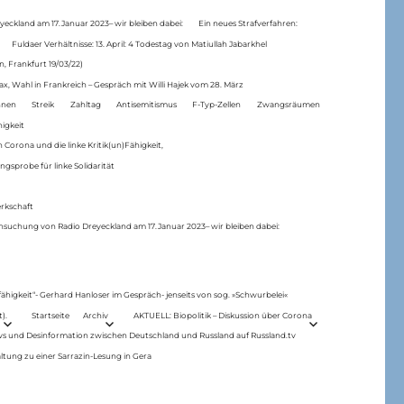
eckland am 17.Januar 2023– wir bleiben dabei:
Ein neues Strafverfahren:
Fuldaer Verhältnisse: 13. April: 4 Todestag von Matiul­lah Jabarkhel
n, Frankfurt 19/03/22)
ax, Wahl in Frankreich – Gespräch mit Willi Hajek vom 28. März
nen
Streik
Zahltag
Antisemitismus
F-Typ-Zellen
Zwangsräumen
higkeit
 Corona und die linke Kritik(un)Fähigkeit,
ngsprobe für linke Solidarität
rkschaft
hsuchung von Radio Dreyeckland am 17.Januar 2023– wir bleiben dabei:
 fähigkeit“- Gerhard Hanloser im Gespräch- jenseits von sog. »Schwurbelei«
).
Startseite
Archiv
AKTUELL: Biopolitik – Diskussion über Corona
ws und Desinformation zwischen Deutschland und Russland auf Russland.tv
ltung zu einer Sarrazin-Lesung in Gera