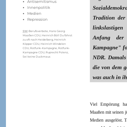
Antisemitismus
Sozialdemokr
Innenpolitik
Medien
Tradition de
Repression
linkslastigen
Schlagwörter
SW
:
Berufsverbote
,
Hans Georg
Maaßen CDU
,
Heinrich Böll Du fährst
Anfang der 
zu oft nach Heidelberg
,
Heinrich
Köpper CDU
,
Heinrich Windelen
Kampagne" for
CDU
,
Rotfunk-Kampagne
,
Rotfunk-
Kampagne CDU
,
Ruprecht Polenz
,
NDR. Damals p
Sei keine Duckmaus
die von dem g
was auch in i
Viel Empörung hat
Maaßen mit seinen jü
Medien ausgelöst. T