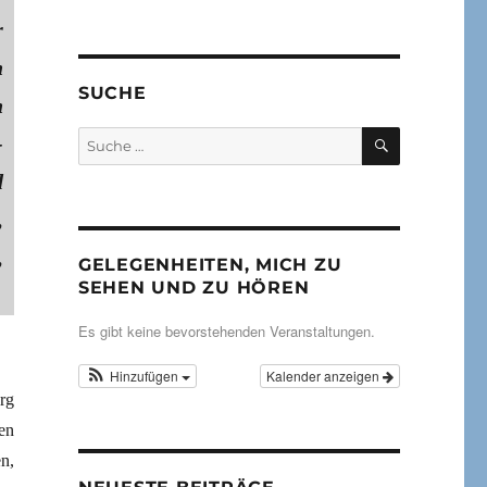
r
h
SUCHE
n
SUCHEN
Suche
-
nach:
d
,
,
GELEGENHEITEN, MICH ZU
SEHEN UND ZU HÖREN
Es gibt keine bevorstehenden Veranstaltungen.
Hinzufügen
Kalender anzeigen
rg
en
n,