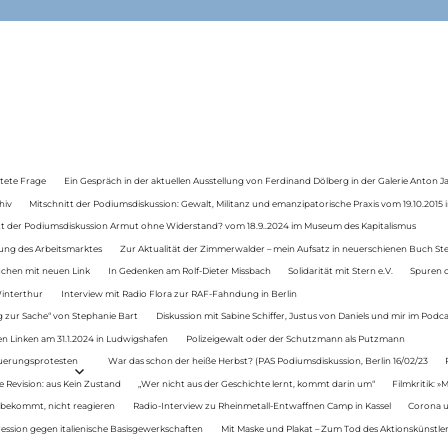
tete Frage
Ein Gespräch in der aktuellen Ausstellung von Ferdinand Dölberg in der Galerie Anton J
hiv
Mitschnitt der Podiumsdiskussion: Gewalt, Militanz und emanzipatorische Praxis vom 19.10.2015 i
tt der Podiumsdiskussion Armut ohne Widerstand? vom 18.9..2024 im Museum des Kapitalismus
ung des Arbeitsmarktes
Zur Aktualität der Zimmerwalder – mein Aufsatz in neuerschienen Buch St
auchen mit neuen Link
In Gedenken am Rolf-Dieter Missbach
Solidarität mit Stern e.V.
Spuren d
Winterthur
Interview mit Radio Flora zur RAF-Fahndung in Berlin
 zur Sache“ von Stephanie Bart
Diskussion mit Sabine Schiffer, Justus von Daniels und mir im Podc
n Linken am 31.1.2024 in Ludwigshafen
Polizeigewalt oder der Schutzmann als Putzmann
Teuerungsprotesten
War das schon der heiße Herbst? (PAS Podiumsdiskussion, Berlin 16/02/23
e Revision: aus Kein Zustand
„Wer nicht aus der Geschichte lernt, kommt darin um“
Filmkritik: »
 bekommt, nicht reagieren
Radio-Interview zu Rheinmetall-Entwaffnen Camp in Kassel
Corona u
ression gegen italienische Basisgewerkschaften
Mit Maske und Plakat – Zum Tod des Aktionskünstler