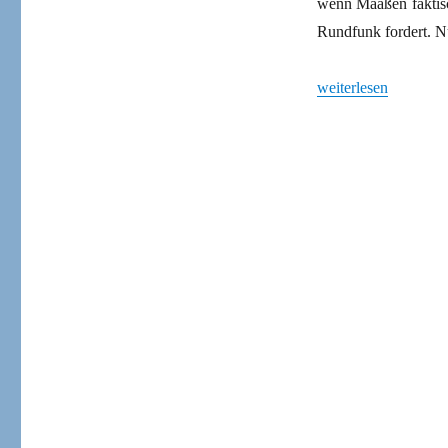
wenn Maaßen faktisc
Rundfunk fordert. Nu
„Wie viel CDU stec
weiterlesen