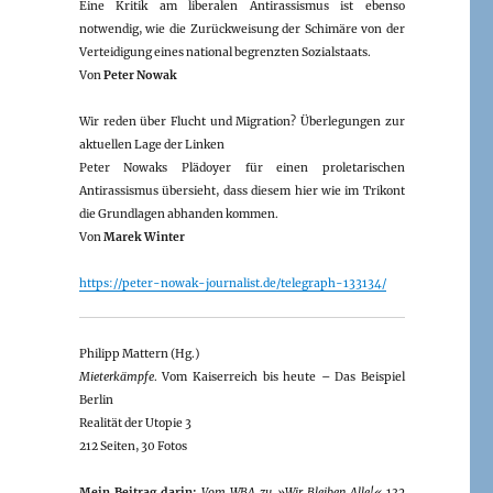
Eine Kritik am liberalen Antirassismus ist ebenso
notwendig, wie die Zurückweisung der Schimäre von der
Verteidigung eines national begrenzten Sozialstaats.
Von
Peter Nowak
Wir reden über Flucht und Migration? Überlegungen zur
aktuellen Lage der Linken
Peter Nowaks Plädoyer für einen proletarischen
Antirassismus übersieht, dass diesem hier wie im Trikont
die Grundlagen abhanden kommen.
Von
Marek Winter
https://peter-nowak-journalist.de/telegraph-133134/
Philipp Mattern (Hg.)
Mieterkämpfe
. Vom Kaiserreich bis heute – Das Beispiel
Berlin
Realität der Utopie 3
212 Seiten, 30 Fotos
Mein Beitrag darin:
Vom WBA zu »Wir Bleiben Alle!«
132