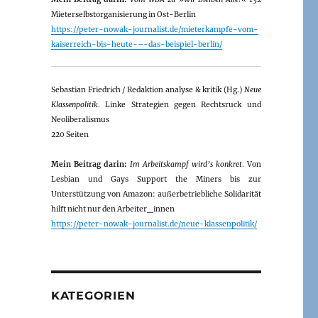
Mieterselbstorganisierung in Ost-Berlin
https://peter-nowak-journalist.de/mieterkampfe-vom-
kaiserreich-bis-heute-–-das-beispiel-berlin/
Sebastian Friedrich / Redaktion analyse & kritik (Hg.)
Neue
Klassenpolitik
. Linke Strategien gegen Rechtsruck und
Neoliberalismus
220 Seiten
Mein Beitrag darin:
Im Arbeitskampf wird’s konkret
. Von
Lesbian und Gays Support the Miners bis zur
Unterstützung von Amazon: außerbetriebliche Solidarität
hilft nicht nur den Arbeiter_innen
https://peter-nowak-journalist.de/neue-klassenpolitik/
KATEGORIEN