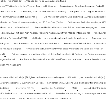
g 2021. – Rezension auf Homepage der Rosa-Luxemburg-Stiftung
Baden-Württembergischen Theater Tagen in Heilbronn
Aus Anlass der Durchsuchung von Radio Drey
 mit Radio Flora
Something is rotten in the state of Germany
Eingebetteter Kriegsjournalismus
im Raum Osthessen jetzt auch online
Die Krise in der Ukraine und die Linke (PAS Podiumsdiskussio
ferate der Diskussionsveranstaltung am 30.6. im Baiz (Berlin)
Gelbwesten, Polizeirepression, Anti-V
 von unten? – Ein Mitschnitt
ZeroCovid – Rückblick und Ausblick auf eine linke Kampagne
Woh
 vom 13.12.2021 mit dem Arzt Andreas Klein und Andreas Wulf von Medico International
Kritik(un)fä
rl-Heinz Roth am 24.1.2022
My Body – my choice: das gilt auch in der Impfdebatte
Rezension von
fähigkeit
Buchhinweis in der taz von Jonas Wahmkow
Rezension auf kritisch lesen.de: Bewähru
e Kritik(un)fähigkeit
Hinweis auf das Buch im ND Immer diese Widersprüche von Felix Klopotek
en-ND
Erinnerung an Lara Melin und ihre wichtige Rolle nach der Gründung der Gefangenengewe
nengewerkschaft
Radio-Interview zu Rheinmetall-Entwaffnen Camp in Kassel
Aus Anlass der Durc
auchen mit neuen Link
orona und linke Kritik(un)fähigkeit. Online-Buchvorstellung vom 23.11.2021
„Corona & linke Kritik(un)
: Karawane indischer Bauer*innen in Europa
Sonderseiten zu…Corona und die linke Kritik(un)Fähigkeit
beiträge
Interviews mit mir
Im Visier der Repression
Meta
Livetalk über Fakene
für Radio Flora
In Gedenken an Harun Farocki
Presseberichterstattung zu einer Gegenveransta
. »Schwurbelei«
Antifa-Prozess in Fulda – Interview mit Radio Flora