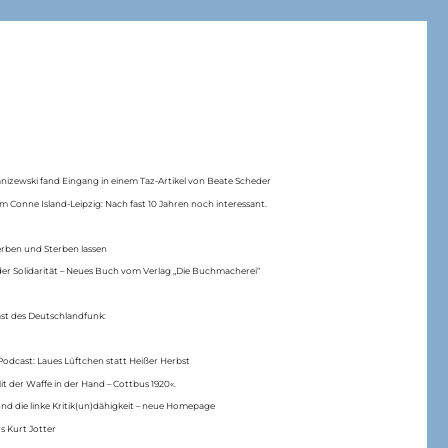
anizewski fand Eingang in einem Taz-Artikel von Beate Scheder
m Conne Island-Leipzig: Nach fast 10 Jahren noch interessant.
erben und Sterben lassen
er Solidarität – Neues Buch vom Verlag „Die Buchmacherei“
ast des Deutschlandfunk:
Podcast: Laues Lüftchen statt Heißer Herbst
Mit der Waffe in der Hand – Cottbus 1920«.
nd die linke Kritik(un)dähigkeit – neue Homepage
s Kurt Jotter