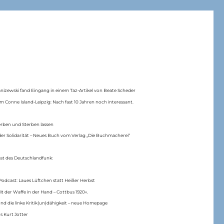
anizewski fand Eingang in einem Taz-Artikel von Beate Scheder
m Conne Island-Leipzig: Nach fast 10 Jahren noch interessant.
erben und Sterben lassen
er Solidarität – Neues Buch vom Verlag „Die Buchmacherei“
ast des Deutschlandfunk:
Podcast: Laues Lüftchen statt Heißer Herbst
Mit der Waffe in der Hand – Cottbus 1920«.
nd die linke Kritik(un)dähigkeit – neue Homepage
s Kurt Jotter