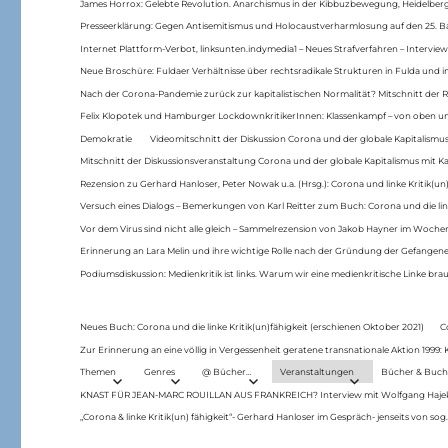
James Horrox: Gelebte Revolution. Anarchismus in der Kibbuzbewegung, Heidelber
Presseerklärung: Gegen Antisemitismus und Holocaustverharmlosung auf den 25. 
Internet Plattform-Verbot, linksunten.indymedia1 – Neues Strafverfahren – Interview
Neue Broschüre: Fuldaer Verhältnisse über rechtsradikale Strukturen in Fulda und 
Nach der Corona-Pandemie zurück zur kapitalistischen Normalität? Mitschnitt der Re
Felix Klopotek und Hamburger LockdownkritikerInnen: Klassenkampf – von oben und
Demokratie
Videomitschnitt der Diskussion Corona und der globale Kapitalismus
Mitschnitt der Diskussionsveranstaltung Corona und der globale Kapitalismus mit Ka
Rezension zu Gerhard Hanloser, Peter Nowak u.a. (Hrsg.): Corona und linke Kritik(un)
Versuch eines Dialogs – Bemerkungen von Karl Reitter zum Buch: Corona und die link
Vor dem Virus sind nicht alle gleich – Sammelrezension von Jakob Hayner im Woch
Erinnerung an Lara Melin und ihre wichtige Rolle nach der Gründung der Gefange
Podiumsdiskussion: Medienkritik ist links. Warum wir eine medienkritische Linke br
Neues Buch: Corona und die linke Kritik(un)fähigkeit (erschienen Oktober 2021)
C
Zur Erinnerung an eine völlig in Vergessenheit geratene transnationale Aktion 1999
Themen
Genres
@ Bücher…
Veranstaltungen
Bücher & Buch
KNAST FÜR JEAN-MARC ROUILLAN AUS FRANKREICH? Interview mit Wolfgang Hajek 
„Corona & linke Kritik(un) fähigkeit“- Gerhard Hanloser im Gespräch- jenseits von sog