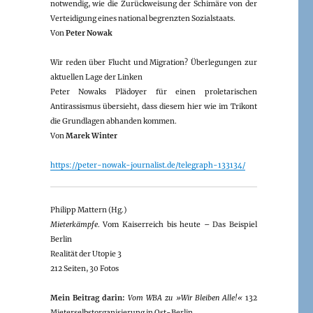
notwendig, wie die Zurückweisung der Schimäre von der
Verteidigung eines national begrenzten Sozialstaats.
Von
Peter Nowak
Wir reden über Flucht und Migration? Überlegungen zur
aktuellen Lage der Linken
Peter Nowaks Plädoyer für einen proletarischen
Antirassismus übersieht, dass diesem hier wie im Trikont
die Grundlagen abhanden kommen.
Von
Marek Winter
https://peter-nowak-journalist.de/telegraph-133134/
Philipp Mattern (Hg.)
Mieterkämpfe
. Vom Kaiserreich bis heute – Das Beispiel
Berlin
Realität der Utopie 3
212 Seiten, 30 Fotos
Mein Beitrag darin:
Vom WBA zu »Wir Bleiben Alle!«
132
Mieterselbstorganisierung in Ost-Berlin