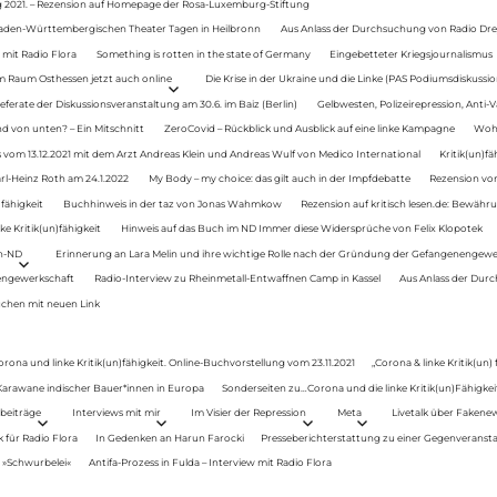
g 2021. – Rezension auf Homepage der Rosa-Luxemburg-Stiftung
Baden-Württembergischen Theater Tagen in Heilbronn
Aus Anlass der Durchsuchung von Radio Drey
 mit Radio Flora
Something is rotten in the state of Germany
Eingebetteter Kriegsjournalismus
im Raum Osthessen jetzt auch online
Die Krise in der Ukraine und die Linke (PAS Podiumsdiskussio
ferate der Diskussionsveranstaltung am 30.6. im Baiz (Berlin)
Gelbwesten, Polizeirepression, Anti-V
 von unten? – Ein Mitschnitt
ZeroCovid – Rückblick und Ausblick auf eine linke Kampagne
Woh
 vom 13.12.2021 mit dem Arzt Andreas Klein und Andreas Wulf von Medico International
Kritik(un)fä
rl-Heinz Roth am 24.1.2022
My Body – my choice: das gilt auch in der Impfdebatte
Rezension von
fähigkeit
Buchhinweis in der taz von Jonas Wahmkow
Rezension auf kritisch lesen.de: Bewähru
e Kritik(un)fähigkeit
Hinweis auf das Buch im ND Immer diese Widersprüche von Felix Klopotek
en-ND
Erinnerung an Lara Melin und ihre wichtige Rolle nach der Gründung der Gefangenengewe
nengewerkschaft
Radio-Interview zu Rheinmetall-Entwaffnen Camp in Kassel
Aus Anlass der Durc
auchen mit neuen Link
orona und linke Kritik(un)fähigkeit. Online-Buchvorstellung vom 23.11.2021
„Corona & linke Kritik(un)
: Karawane indischer Bauer*innen in Europa
Sonderseiten zu…Corona und die linke Kritik(un)Fähigkeit
beiträge
Interviews mit mir
Im Visier der Repression
Meta
Livetalk über Fakene
für Radio Flora
In Gedenken an Harun Farocki
Presseberichterstattung zu einer Gegenveransta
. »Schwurbelei«
Antifa-Prozess in Fulda – Interview mit Radio Flora