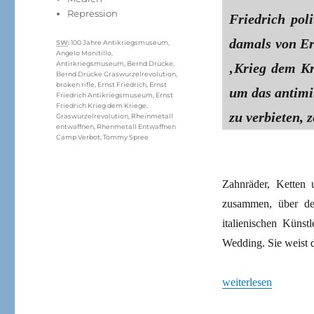
Repression
Friedrich pol
damals von Er
Schlagwörter
SW
:
100 Jahre Antikriegsmuseum
,
Angelo Monitillo
,
Antirkriegsmuseum
,
Bernd Drücke
,
‚Krieg dem Kr
Bernd Drücke Graswurzelrevolution
,
broken rifle
,
Ernst Friedrich
,
Ernst
um das antimi
Friedrich Antikriegsmuseum
,
Ernst
Friedrich Krieg dem Kriege
,
zu verbieten, 
Graswurzelrevolution
,
Rheinmetall
entwaffnen
,
Rhenmetall Entwaffnen
Camp Verbot
,
Tommy Spree
Zahnräder, Ketten 
zusammen, über de
italienischen Künst
Wedding. Sie weist
„Ein Museum gegen 
weiterlesen