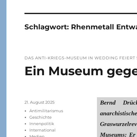
Schlagwort:
Rhenmetall Entw
DAS ANTI-KRIEGS-MUSEUM IN WEDDING FEIERT
Ein Museum gege
Bernd Drück
Veröffentlicht
21. August 2025
am
Kategorien
Antimilitarismus
anarchis
Geschichte
Graswurzelrev
Innenpolitik
International
Museums: Er s
Medien