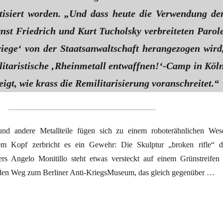
itisiert worden. „Und dass heute die Verwendung de
nst Friedrich und Kurt Tucholsky verbreiteten Parol
iege‘ von der Staatsanwaltschaft herangezogen wird
litaristische ‚Rheinmetall entwaffnen!‘-Camp in Köl
zeigt, wie krass die Remilitarisierung voranschreitet.“
und andere Metallteile fügen sich zu einem roboterähnlichen Wes
m Kopf zerbricht es ein Gewehr: Die Skulptur „broken rifle“ d
lers Angelo Monitillo steht etwas versteckt auf einem Grünstreifen 
 den Weg zum Berliner Anti-KriegsMuseum, das gleich gegenüber …
Krieg und Töten“