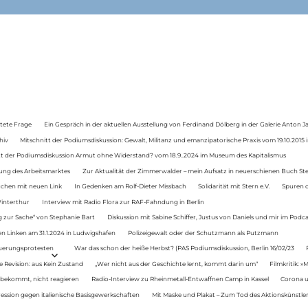
tete Frage
Ein Gespräch in der aktuellen Ausstellung von Ferdinand Dölberg in der Galerie Anton J
hiv
Mitschnitt der Podiumsdiskussion: Gewalt, Militanz und emanzipatorische Praxis vom 19.10.2015 i
tt der Podiumsdiskussion Armut ohne Widerstand? vom 18.9..2024 im Museum des Kapitalismus
ung des Arbeitsmarktes
Zur Aktualität der Zimmerwalder – mein Aufsatz in neuerschienen Buch St
auchen mit neuen Link
In Gedenken am Rolf-Dieter Missbach
Solidarität mit Stern e.V.
Spuren d
Winterthur
Interview mit Radio Flora zur RAF-Fahndung in Berlin
 zur Sache“ von Stephanie Bart
Diskussion mit Sabine Schiffer, Justus von Daniels und mir im Podc
n Linken am 31.1.2024 in Ludwigshafen
Polizeigewalt oder der Schutzmann als Putzmann
Teuerungsprotesten
War das schon der heiße Herbst? (PAS Podiumsdiskussion, Berlin 16/02/23
e Revision: aus Kein Zustand
„Wer nicht aus der Geschichte lernt, kommt darin um“
Filmkritik: »
 bekommt, nicht reagieren
Radio-Interview zu Rheinmetall-Entwaffnen Camp in Kassel
Corona u
ression gegen italienische Basisgewerkschaften
Mit Maske und Plakat – Zum Tod des Aktionskünstler