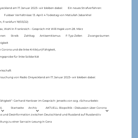
eckland am 17.Januar 2023– wir bleiben dabei:
Ein neues Strafverfahren:
Fuldaer Verhältnisse: 13. April: 4 Todestag von Matiul­lah Jabarkhel
n, Frankfurt 19/03/22)
ax, Wahl in Frankreich – Gespräch mit Willi Hajek vom 28. März
nen
Streik
Zahltag
Antisemitismus
F-Typ-Zellen
Zwangsräumen
higkeit
 Corona und die linke Kritik(un)Fähigkeit,
ngsprobe für linke Solidarität
rkschaft
hsuchung von Radio Dreyeckland am 17.Januar 2023– wir bleiben dabei:
 fähigkeit“- Gerhard Hanloser im Gespräch- jenseits von sog. »Schwurbelei«
).
Startseite
Archiv
AKTUELL: Biopolitik – Diskussion über Corona
ws und Desinformation zwischen Deutschland und Russland auf Russland.tv
ltung zu einer Sarrazin-Lesung in Gera