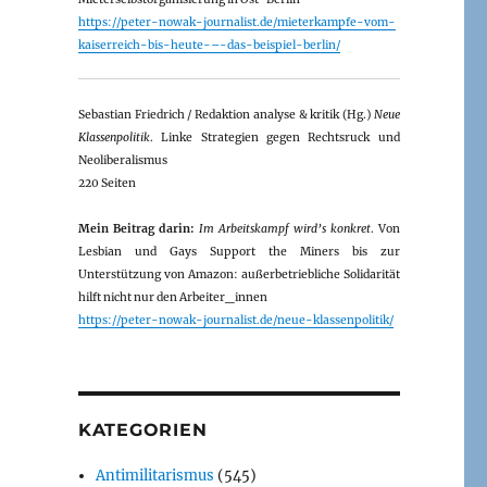
https://peter-nowak-journalist.de/mieterkampfe-vom-
kaiserreich-bis-heute-–-das-beispiel-berlin/
Sebastian Friedrich / Redaktion analyse & kritik (Hg.)
Neue
Klassenpolitik
. Linke Strategien gegen Rechtsruck und
Neoliberalismus
220 Seiten
Mein Beitrag darin:
Im Arbeitskampf wird’s konkret
. Von
Lesbian und Gays Support the Miners bis zur
Unterstützung von Amazon: außerbetriebliche Solidarität
hilft nicht nur den Arbeiter_innen
https://peter-nowak-journalist.de/neue-klassenpolitik/
KATEGORIEN
Antimilitarismus
(545)