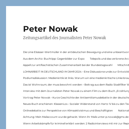
Peter Nowak
Zeitungsartikel des Journalisten Peter Nowak
Die Linie Elsässer-Wertmüller in der antideutschen Bewegung und eine unbeantwor
Aus dem Archiv: Buchtipp: Gegenbilder zur Expo
Telepolis und das verlorene Arc
Appell zur antifaschistischen Zusammenarbeit bei der Bundestagswahl
Mitschni
LOHNARBEIT IN DEUTSCHLAND IM JAHR 2024 – Eine Diskussionsrunde zur Entwickl
Podiumsdiskussion: Medienkritik ist links. Warum wir eine medienkritische Linke br
Das ist Wohnraum, der muss bewohnt werden – Beitrag aus dem Radio Stadtfilter 
Interview mit dem Journalisten Peter Nowak zu einem Film zu dem Buch „Erzählung
Vortrag Peter Nowak – Kurze Geschichte der Antisemitismusdebatte in der deutsche
Neues Buch erschienen: KlassenLos – Sozialer Widerstand von Hartz IV bis zu den 
Onlinedebatte zur Perspektive von Klimaaktivistmus und Beschäftigten
National
Achtung: Mein Mailaccount wurde gehackt. Wenn ihr Mails unter p.nowak@gmx.de
Wenn Arbeitskämpfe für kriminell erklärt werden: 2 Radiointerviews mit mir zur Rep