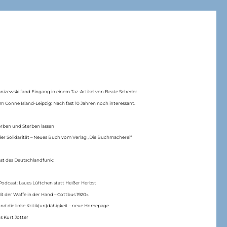
anizewski fand Eingang in einem Taz-Artikel von Beate Scheder
m Conne Island-Leipzig: Nach fast 10 Jahren noch interessant.
erben und Sterben lassen
er Solidarität – Neues Buch vom Verlag „Die Buchmacherei“
ast des Deutschlandfunk:
Podcast: Laues Lüftchen statt Heißer Herbst
Mit der Waffe in der Hand – Cottbus 1920«.
nd die linke Kritik(un)dähigkeit – neue Homepage
s Kurt Jotter