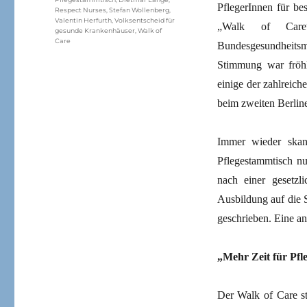
PflegerInnen für b
Respect Nurses
,
Stefan Wollenberg
,
Valentin Herfurth
,
Volksentscheid für
„Walk of Care
gesunde Krankenhäuser
,
Walk of
Care
Bundesgesundheitsmi
Stimmung war fröh
einige der zahlreic
beim zweiten Berlin
Immer wieder skand
Pflegestammtisch nu
nach einer gesetzl
Ausbildung auf die S
geschrieben. Eine a
„Mehr Zeit für Pfle
Der Walk of Care st