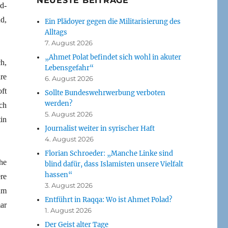
NEUESTE BEITRÄGE
d-
d,
Ein Plädoyer gegen die Militarisierung des
Alltags
7. August 2026
„Ahmet Polat befindet sich wohl in akuter
h,
Lebensgefahr“
re
6. August 2026
ft
Sollte Bundeswehrwerbung verboten
werden?
ch
5. August 2026
in
Journalist weiter in syrischer Haft
4. August 2026
Florian Schroeder: „Manche Linke sind
he
blind dafür, dass Islamisten unsere Vielfalt
hassen“
re
3. August 2026
um
Entführt in Raqqa: Wo ist Ahmet Polad?
ar
1. August 2026
Der Geist alter Tage