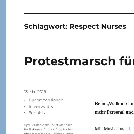
Schlagwort:
Respect Nurses
Protestmarsch fü
Veröffentlicht
13. Mai 2018
am
Kategorien
Buchrezensionen
Beim „Walk of Car
Innenpolitik
mehr Personal und 
Soziales
Schlagwörter
SW
:
Berlin brennt Christian Köller
,
Mit Musik und Luf
Berlin brennt Protest-Rap
,
Berliner
Pflegestammtisch
,
Dietmar Lange
,