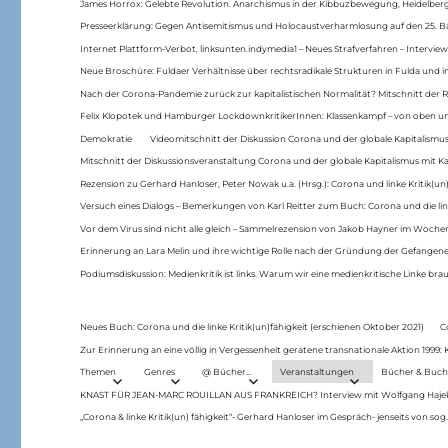
James Horrox: Gelebte Revolution. Anarchismus in der Kibbuzbewegung, Heidelber
Presseerklärung: Gegen Antisemitismus und Holocaustverharmlosung auf den 25. 
Internet Plattform-Verbot, linksunten.indymedia1 – Neues Strafverfahren – Interview
Neue Broschüre: Fuldaer Verhältnisse über rechtsradikale Strukturen in Fulda und 
Nach der Corona-Pandemie zurück zur kapitalistischen Normalität? Mitschnitt der Re
Felix Klopotek und Hamburger LockdownkritikerInnen: Klassenkampf – von oben und
Demokratie
Videomitschnitt der Diskussion Corona und der globale Kapitalismus
Mitschnitt der Diskussionsveranstaltung Corona und der globale Kapitalismus mit Ka
Rezension zu Gerhard Hanloser, Peter Nowak u.a. (Hrsg.): Corona und linke Kritik(un)
Versuch eines Dialogs – Bemerkungen von Karl Reitter zum Buch: Corona und die link
Vor dem Virus sind nicht alle gleich – Sammelrezension von Jakob Hayner im Woch
Erinnerung an Lara Melin und ihre wichtige Rolle nach der Gründung der Gefange
Podiumsdiskussion: Medienkritik ist links. Warum wir eine medienkritische Linke br
Neues Buch: Corona und die linke Kritik(un)fähigkeit (erschienen Oktober 2021)
C
Zur Erinnerung an eine völlig in Vergessenheit geratene transnationale Aktion 1999
Themen
Genres
@ Bücher…
Veranstaltungen
Bücher & Buch
KNAST FÜR JEAN-MARC ROUILLAN AUS FRANKREICH? Interview mit Wolfgang Hajek 
„Corona & linke Kritik(un) fähigkeit“- Gerhard Hanloser im Gespräch- jenseits von sog