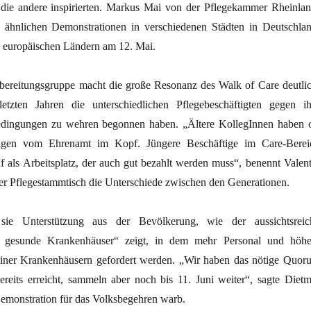
die andere inspirierten. Markus Mai von der Pflegekammer Rheinlan
n ähnlichen Demonstrationen in verschiedenen Städten in Deutschlan
n europäischen Ländern am 12. Mai.
rbereitungsgruppe macht die große Resonanz des Walk of Care deutlic
etzten Jahren die unterschiedlichen Pflegebeschäftigten gegen ih
bedingungen zu wehren begonnen haben. „Ältere KollegInnen haben o
ungen vom Ehrenamt im Kopf. Jüngere Beschäftige im Care-Berei
f als Arbeitsplatz, der auch gut bezahlt werden muss“, benennt Valent
er Pflegestammtisch die Unterschiede zwischen den Generationen.
e Unterstützung aus der Bevölkerung, wie der aussichtsreic
ür gesunde Krankenhäuser“ zeigt, in dem mehr Personal und höhe
rliner Krankenhäusern gefordert werden. „Wir haben das nötige Quor
bereits erreicht, sammeln aber noch bis 11. Juni weiter“, sagte Dietm
Demonstration für das Volksbegehren warb.