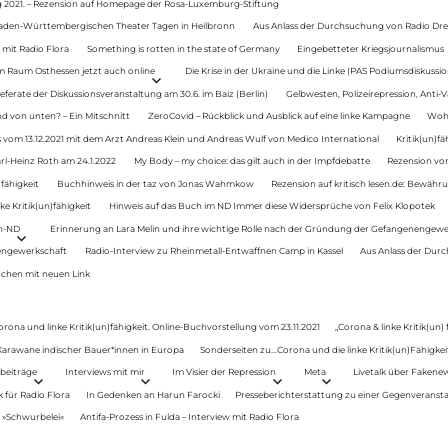
g 2021. – Rezension auf Homepage der Rosa-Luxemburg-Stiftung
Baden-Württembergischen Theater Tagen in Heilbronn
Aus Anlass der Durchsuchung von Radio Drey
 mit Radio Flora
Something is rotten in the state of Germany
Eingebetteter Kriegsjournalismus
im Raum Osthessen jetzt auch online
Die Krise in der Ukraine und die Linke (PAS Podiumsdiskussio
ferate der Diskussionsveranstaltung am 30.6. im Baiz (Berlin)
Gelbwesten, Polizeirepression, Anti-V
 von unten? – Ein Mitschnitt
ZeroCovid – Rückblick und Ausblick auf eine linke Kampagne
Woh
 vom 13.12.2021 mit dem Arzt Andreas Klein und Andreas Wulf von Medico International
Kritik(un)fä
rl-Heinz Roth am 24.1.2022
My Body – my choice: das gilt auch in der Impfdebatte
Rezension von
fähigkeit
Buchhinweis in der taz von Jonas Wahmkow
Rezension auf kritisch lesen.de: Bewähru
e Kritik(un)fähigkeit
Hinweis auf das Buch im ND Immer diese Widersprüche von Felix Klopotek
en-ND
Erinnerung an Lara Melin und ihre wichtige Rolle nach der Gründung der Gefangenengewe
nengewerkschaft
Radio-Interview zu Rheinmetall-Entwaffnen Camp in Kassel
Aus Anlass der Durc
auchen mit neuen Link
orona und linke Kritik(un)fähigkeit. Online-Buchvorstellung vom 23.11.2021
„Corona & linke Kritik(un)
: Karawane indischer Bauer*innen in Europa
Sonderseiten zu…Corona und die linke Kritik(un)Fähigkeit
beiträge
Interviews mit mir
Im Visier der Repression
Meta
Livetalk über Fakene
für Radio Flora
In Gedenken an Harun Farocki
Presseberichterstattung zu einer Gegenveransta
. »Schwurbelei«
Antifa-Prozess in Fulda – Interview mit Radio Flora