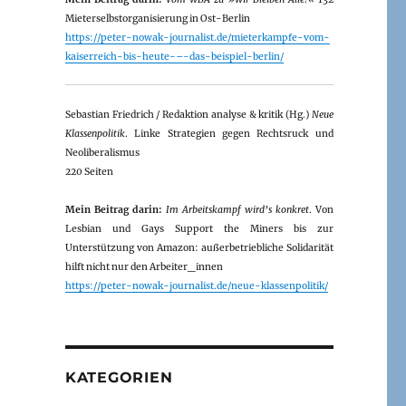
Mieterselbstorganisierung in Ost-Berlin
https://peter-nowak-journalist.de/mieterkampfe-vom-
kaiserreich-bis-heute-–-das-beispiel-berlin/
Sebastian Friedrich / Redaktion analyse & kritik (Hg.)
Neue
Klassenpolitik
. Linke Strategien gegen Rechtsruck und
Neoliberalismus
220 Seiten
Mein Beitrag darin:
Im Arbeitskampf wird’s konkret
. Von
Lesbian und Gays Support the Miners bis zur
Unterstützung von Amazon: außerbetriebliche Solidarität
hilft nicht nur den Arbeiter_innen
https://peter-nowak-journalist.de/neue-klassenpolitik/
KATEGORIEN