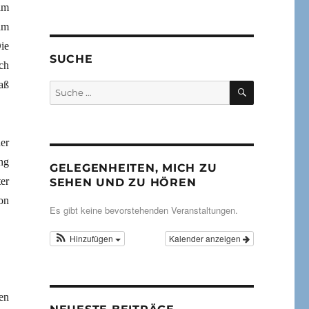
im
am
ie
SUCHE
ch
aß
SUCHEN
Suche
nach:
er
ng
GELEGENHEITEN, MICH ZU
er
SEHEN UND ZU HÖREN
on
Es gibt keine bevorstehenden Veranstaltungen.
Hinzufügen
Kalender anzeigen
en