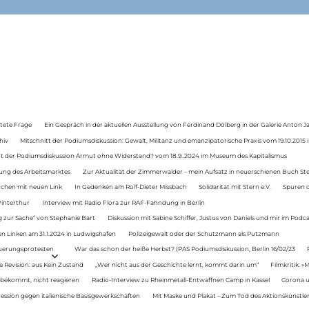
tete Frage
Ein Gespräch in der aktuellen Ausstellung von Ferdinand Dölberg in der Galerie Anton J
hiv
Mitschnitt der Podiumsdiskussion: Gewalt, Militanz und emanzipatorische Praxis vom 19.10.2015 i
tt der Podiumsdiskussion Armut ohne Widerstand? vom 18.9..2024 im Museum des Kapitalismus
ung des Arbeitsmarktes
Zur Aktualität der Zimmerwalder – mein Aufsatz in neuerschienen Buch St
auchen mit neuen Link
In Gedenken am Rolf-Dieter Missbach
Solidarität mit Stern e.V.
Spuren d
Winterthur
Interview mit Radio Flora zur RAF-Fahndung in Berlin
 zur Sache“ von Stephanie Bart
Diskussion mit Sabine Schiffer, Justus von Daniels und mir im Podc
n Linken am 31.1.2024 in Ludwigshafen
Polizeigewalt oder der Schutzmann als Putzmann
Teuerungsprotesten
War das schon der heiße Herbst? (PAS Podiumsdiskussion, Berlin 16/02/23
e Revision: aus Kein Zustand
„Wer nicht aus der Geschichte lernt, kommt darin um“
Filmkritik: »
 bekommt, nicht reagieren
Radio-Interview zu Rheinmetall-Entwaffnen Camp in Kassel
Corona u
ression gegen italienische Basisgewerkschaften
Mit Maske und Plakat – Zum Tod des Aktionskünstler