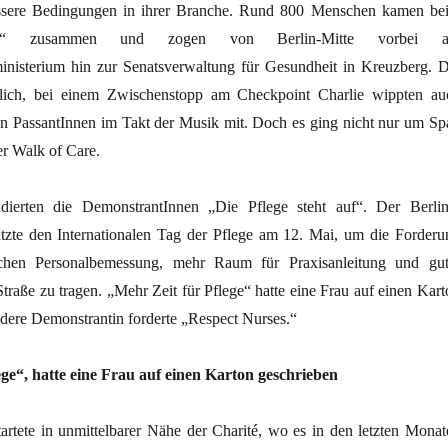
essere Bedingungen in ihrer Branche. Rund 800 Menschen kamen be
“ zusammen und zogen von Berlin-Mitte vorbei 
nisterium hin zur Senatsverwaltung für Gesundheit in Kreuzberg. D
lich, bei einem Zwischenstopp am Checkpoint Charlie wippten au
hen PassantInnen im Takt der Musik mit. Doch es ging nicht nur um Sp
er Walk of Care.
ierten die DemonstrantInnen „Die Pflege steht auf“. Der Berlin
tzte den Internationalen Tag der Pflege am 12. Mai, um die Forderu
ichen Personalbemessung, mehr Raum für Praxisanleitung und gut
traße zu tragen. „Mehr Zeit für Pflege“ hatte eine Frau auf einen Kart
ndere Demonstrantin forderte „Respect Nurses.“
ge“, hatte eine Frau auf einen Karton geschrieben
artete in unmittelbarer Nähe der Charité, wo es in den letzten Monat