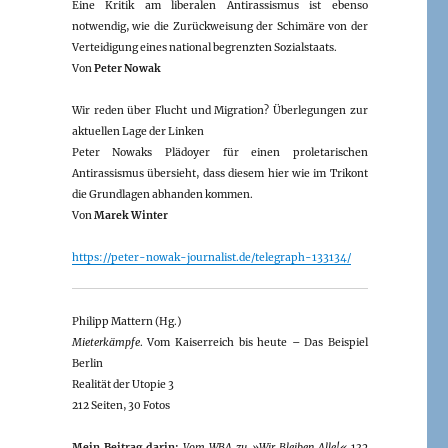
Eine Kritik am liberalen Antirassismus ist ebenso
notwendig, wie die Zurückweisung der Schimäre von der
Verteidigung eines national begrenzten Sozialstaats.
Von
Peter Nowak
Wir reden über Flucht und Migration? Überlegungen zur
aktuellen Lage der Linken
Peter Nowaks Plädoyer für einen proletarischen
Antirassismus übersieht, dass diesem hier wie im Trikont
die Grundlagen abhanden kommen.
Von
Marek Winter
https://peter-nowak-journalist.de/telegraph-133134/
Philipp Mattern (Hg.)
Mieterkämpfe
. Vom Kaiserreich bis heute – Das Beispiel
Berlin
Realität der Utopie 3
212 Seiten, 30 Fotos
Mein Beitrag darin:
Vom WBA zu »Wir Bleiben Alle!«
132