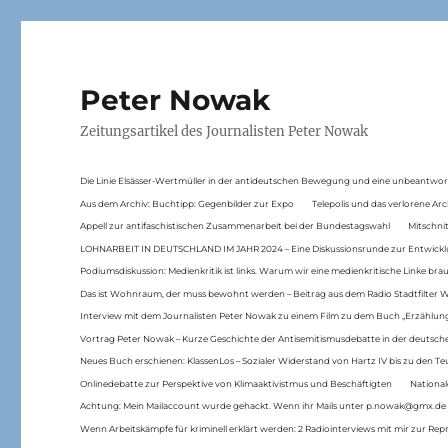
Peter Nowak
Zeitungsartikel des Journalisten Peter Nowak
Die Linie Elsässer-Wertmüller in der antideutschen Bewegung und eine unbeantwor
Aus dem Archiv: Buchtipp: Gegenbilder zur Expo
Telepolis und das verlorene Arc
Appell zur antifaschistischen Zusammenarbeit bei der Bundestagswahl
Mitschni
LOHNARBEIT IN DEUTSCHLAND IM JAHR 2024 – Eine Diskussionsrunde zur Entwickl
Podiumsdiskussion: Medienkritik ist links. Warum wir eine medienkritische Linke br
Das ist Wohnraum, der muss bewohnt werden – Beitrag aus dem Radio Stadtfilter 
Interview mit dem Journalisten Peter Nowak zu einem Film zu dem Buch „Erzählung
Vortrag Peter Nowak – Kurze Geschichte der Antisemitismusdebatte in der deutsche
Neues Buch erschienen: KlassenLos – Sozialer Widerstand von Hartz IV bis zu den 
Onlinedebatte zur Perspektive von Klimaaktivistmus und Beschäftigten
National
Achtung: Mein Mailaccount wurde gehackt. Wenn ihr Mails unter p.nowak@gmx.de
Wenn Arbeitskämpfe für kriminell erklärt werden: 2 Radiointerviews mit mir zur Rep