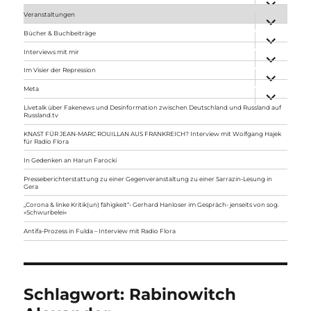
anzeigen
Veranstaltungen
Unterme
anzeigen
Bücher & Buchbeiträge
Unterme
anzeigen
Interviews mit mir
Unterme
anzeigen
Im Visier der Repression
Unterme
anzeigen
Meta
Unterme
anzeigen
Livetalk über Fakenews und Desinformation zwischen Deutschland und Russland auf
Russland.tv
KNAST FÜR JEAN-MARC ROUILLAN AUS FRANKREICH? Interview mit Wolfgang Hajek
für Radio Flora
In Gedenken an Harun Farocki
Presseberichterstattung zu einer Gegenveranstaltung zu einer Sarrazin-Lesung in
Gera
„Corona & linke Kritik(un) fähigkeit“- Gerhard Hanloser im Gespräch- jenseits von sog.
»Schwurbelei«
Antifa-Prozess in Fulda – Interview mit Radio Flora
Schlagwort:
Rabinowitch