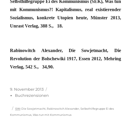
Selbsthilfegruppe Ei des Kommunismus (SEK), Was tun
mit Kommunismus?! Kapitalismus, real existierender
Sozialismus, konkrete Utopien heute, Münster 2013,
Unrast Verlag, 388 S., 18.
Rabinowitch Alexander, Die Sowjetmacht, Die
Revolution der Bolschewiki 1917, Essen 2012, Mehring
Verlag, 542 S., 34,90.
Veröffentlicht
Kategorien
9. November 2013
am
Buchrezensionen
Schlagwörter
SW
:
Die Sowjetmacht
,
Rabinowitch Alexander
,
Selbsthilfegruppe Ei des
Kommunismus
,
Was tun mit Kommunismus