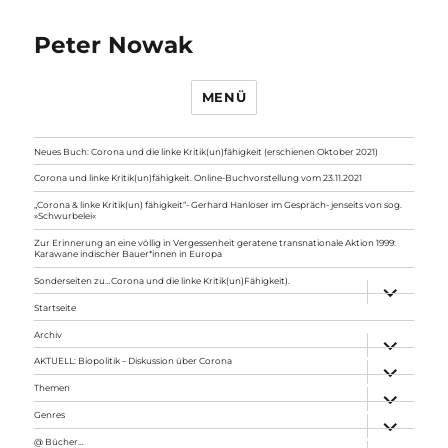
Peter Nowak
MENÜ
Neues Buch: Corona und die linke Kritik(un)fähigkeit (erschienen Oktober 2021)
Corona und linke Kritik(un)fähigkeit. Online-Buchvorstellung vom 23.11.2021
„Corona & linke Kritik(un) fähigkeit“- Gerhard Hanloser im Gespräch- jenseits von sog.
»Schwurbelei«
Zur Erinnerung an eine völlig in Vergessenheit geratene transnationale Aktion 1999:
Karawane indischer Bauer*innen in Europa
Sonderseiten zu…Corona und die linke Kritik(un)Fähigkeit).
Unterme
anzeigen
Startseite
Archiv
Unterme
anzeigen
AKTUELL: Biopolitik – Diskussion über Corona
Unterme
anzeigen
Themen
Unterme
anzeigen
Genres
Unterme
anzeigen
@ Bücher…
Unterme