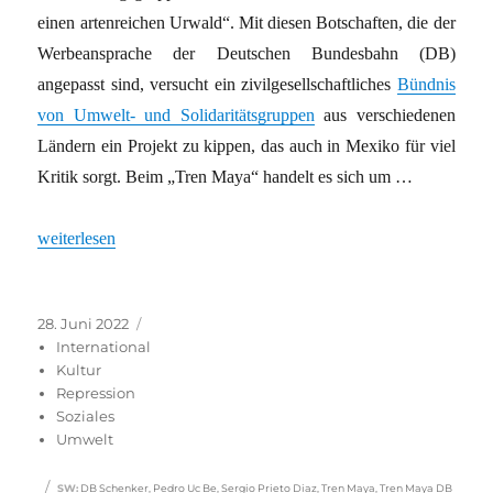
einen artenreichen Urwald“. Mit diesen Botschaften, die der
Werbeansprache der Deutschen Bundesbahn (DB)
angepasst sind, versucht ein zivilgesellschaftliches
Bündnis
von Umwelt- und Solidaritätsgruppen
aus verschiedenen
Ländern ein Projekt zu kippen, das auch in Mexiko für viel
Kritik sorgt. Beim „Tren Maya“ handelt es sich um …
„Zerstört Tourismus, was Reisende fasziniert?“
weiterlesen
Veröffentlicht
Kategorien
28. Juni 2022
am
International
Kultur
Repression
Soziales
Umwelt
Schlagwörter
SW
:
DB Schenker
,
Pedro Uc Be
,
Sergio Prieto Diaz
,
Tren Maya
,
Tren Maya DB