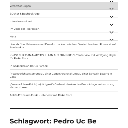
anzeigen
Veranstaltungen
Unterme
anzeigen
Bücher & Buchbeiträge
Unterme
anzeigen
Interviews mit mir
Unterme
anzeigen
Im Visier der Repression
Unterme
anzeigen
Meta
Unterme
anzeigen
Livetalk über Fakenews und Desinformation zwischen Deutschland und Russland auf
Russland.tv
KNAST FÜR JEAN-MARC ROUILLAN AUS FRANKREICH? Interview mit Wolfgang Hajek
für Radio Flora
In Gedenken an Harun Farocki
Presseberichterstattung zu einer Gegenveranstaltung zu einer Sarrazin-Lesung in
Gera
„Corona & linke Kritik(un) fähigkeit“- Gerhard Hanloser im Gespräch- jenseits von sog.
»Schwurbelei«
Antifa-Prozess in Fulda – Interview mit Radio Flora
Schlagwort:
Pedro Uc Be