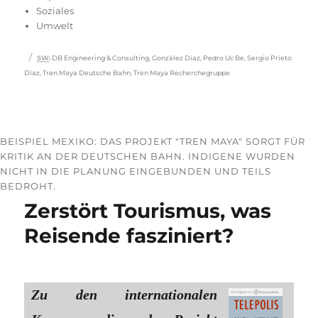
Soziales
Umwelt
Schlagwörter
SW
:
DB Engineering & Consulting
,
González Díaz
,
Pedro Uc Be
,
Sergio Prieto
Díaz
,
Tren Maya Deutsche Bahn
,
Tren Maya Recherchegruppe
BEISPIEL MEXIKO: DAS PROJEKT "TREN MAYA" SORGT FÜR
KRITIK AN DER DEUTSCHEN BAHN. INDIGENE WURDEN
NICHT IN DIE PLANUNG EINGEBUNDEN UND TEILS
BEDROHT.
Zerstört Tourismus, was
Reisende fasziniert?
Zu den internationalen