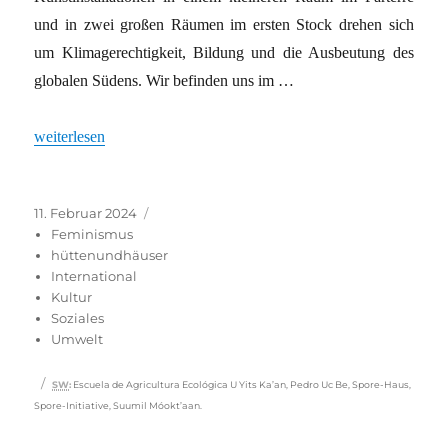
und in zwei großen Räumen im ersten Stock drehen sich
um Klimagerechtigkeit, Bildung und die Ausbeutung des
globalen Südens. Wir befinden uns im …
„Erzählen und Zuhören“
weiterlesen
Veröffentlicht
Kategorien
11. Februar 2024
am
Feminismus
hüttenundhäuser
International
Kultur
Soziales
Umwelt
Schlagwörter
SW
:
Escuela de Agricultura Ecológica U Yits Ka’an
,
Pedro Uc Be
,
Spore-Haus
,
Spore-Initiative
,
Suumil Móokt’aan.