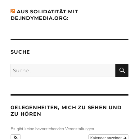
AUS SOLIDATITÄT MIT
DE.INDYMEDIA.ORG:
SUCHE
SU
Suche
nach:
GELEGENHEITEN, MICH ZU SEHEN UND
ZU HÖREN
Es gibt keine bevorstehenden Veranstaltungen.
Kalender anzeigen