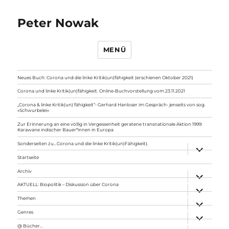
Peter Nowak
MENÜ
Neues Buch: Corona und die linke Kritik(un)fähigkeit (erschienen Oktober 2021)
Corona und linke Kritik(un)fähigkeit. Online-Buchvorstellung vom 23.11.2021
„Corona & linke Kritik(un) fähigkeit“- Gerhard Hanloser im Gespräch- jenseits von sog.
»Schwurbelei«
Zur Erinnerung an eine völlig in Vergessenheit geratene transnationale Aktion 1999:
Karawane indischer Bauer*innen in Europa
Sonderseiten zu…Corona und die linke Kritik(un)Fähigkeit).
Unterme
anzeigen
Startseite
Archiv
Unterme
anzeigen
AKTUELL: Biopolitik – Diskussion über Corona
Unterme
anzeigen
Themen
Unterme
anzeigen
Genres
Unterme
anzeigen
@ Bücher…
Unterme