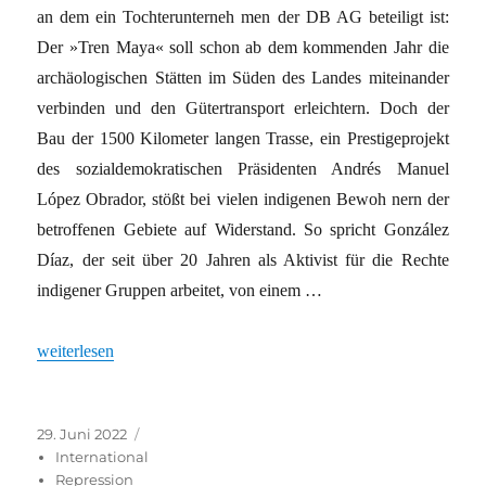
an dem ein Tochterunterneh men der DB AG beteiligt ist:
Der »Tren Maya« soll schon ab dem kommenden Jahr die
archäologischen Stätten im Süden des Landes miteinander
verbinden und den Gütertransport erleichtern. Doch der
Bau der 1500 Kilometer langen Trasse, ein Prestigeprojekt
des sozialdemokratischen Präsidenten Andrés Manuel
López Obrador, stößt bei vielen indigenen Bewoh nern der
betroffenen Gebiete auf Widerstand. So spricht González
Díaz, der seit über 20 Jahren als Aktivist für die Rechte
indigener Gruppen arbeitet, von einem …
„Auf dem Rücken indigener Völker“
weiterlesen
Veröffentlicht
Kategorien
29. Juni 2022
am
International
Repression