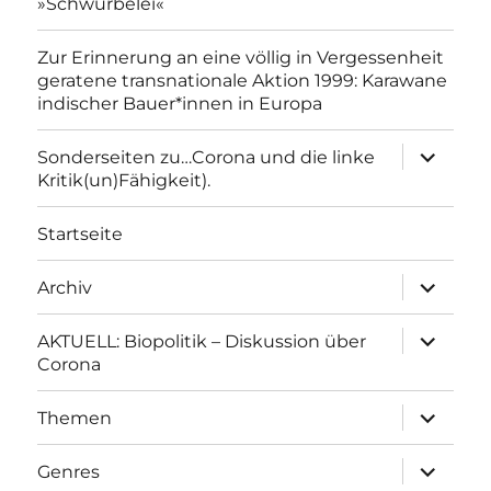
»Schwurbelei«
Zur Erinnerung an eine völlig in Vergessenheit
geratene transnationale Aktion 1999: Karawane
indischer Bauer*innen in Europa
Unterme
Sonderseiten zu…Corona und die linke
anzeigen
Kritik(un)Fähigkeit).
Startseite
Unterme
Archiv
anzeigen
Unterme
AKTUELL: Biopolitik – Diskussion über
anzeigen
Corona
Unterme
Themen
anzeigen
Unterme
Genres
anzeigen