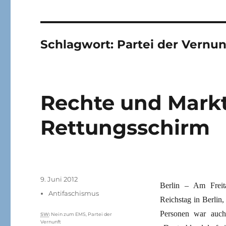
Schlagwort:
Partei der Vernun
Rechte und Markt
Rettungsschirm
Veröffentlicht
9. Juni 2012
Berlin – Am Freit
am
Kategorien
Antifaschismus
Reichstag in Berlin
Personen war auch
Schlagwörter
SW
:
Nein zum EMS
,
Partei der
Vernunft