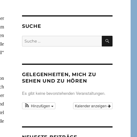
er
SUCHE
um
en
SUCHEN
Suche
le
nach:
l“
GELEGENHEITEN, MICH ZU
on
SEHEN UND ZU HÖREN
ch
Es gibt keine bevorstehenden Veranstaltungen.
er
nd
Hinzufügen
Kalender anzeigen
el
le