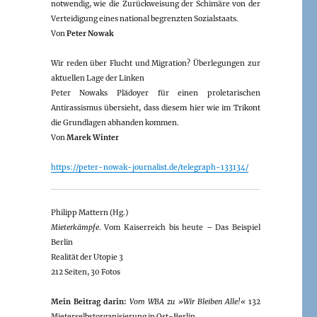
notwendig, wie die Zurückweisung der Schimäre von der
Verteidigung eines national begrenzten Sozialstaats.
Von
Peter Nowak
Wir reden über Flucht und Migration? Überlegungen zur
aktuellen Lage der Linken
Peter Nowaks Plädoyer für einen proletarischen
Antirassismus übersieht, dass diesem hier wie im Trikont
die Grundlagen abhanden kommen.
Von
Marek Winter
https://peter-nowak-journalist.de/telegraph-133134/
Philipp Mattern (Hg.)
Mieterkämpfe
. Vom Kaiserreich bis heute – Das Beispiel
Berlin
Realität der Utopie 3
212 Seiten, 30 Fotos
Mein Beitrag darin:
Vom WBA zu »Wir Bleiben Alle!«
132
Mieterselbstorganisierung in Ost-Berlin