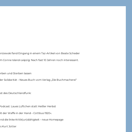
anizewski fand Eingang in einem Taz-Artikel von Beate Scheder
m Conne Island-Leipzig: Nach fast 10 Jahren noch interessant.
erben und Sterben lassen
er Solidarität – Neues Buch vom Verlag „Die Buchmacherei“
ast des Deutschlandfunk:
Podcast: Laues Lüftchen statt Heißer Herbst
Mit der Waffe in der Hand – Cottbus 1920«.
nd die linke Kritik(un)dähigkeit – neue Homepage
s Kurt Jotter