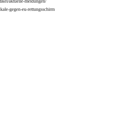
tikel/aktuelle-meldungen/
ikale-gegen-eu-rettungsschirm