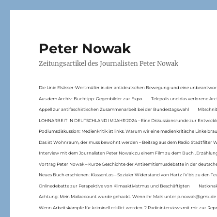
Peter Nowak
Zeitungsartikel des Journalisten Peter Nowak
Die Linie Elsässer-Wertmüller in der antideutschen Bewegung und eine unbeantwor
Aus dem Archiv: Buchtipp: Gegenbilder zur Expo
Telepolis und das verlorene Arc
Appell zur antifaschistischen Zusammenarbeit bei der Bundestagswahl
Mitschni
LOHNARBEIT IN DEUTSCHLAND IM JAHR 2024 – Eine Diskussionsrunde zur Entwickl
Podiumsdiskussion: Medienkritik ist links. Warum wir eine medienkritische Linke br
Das ist Wohnraum, der muss bewohnt werden – Beitrag aus dem Radio Stadtfilter 
Interview mit dem Journalisten Peter Nowak zu einem Film zu dem Buch „Erzählung
Vortrag Peter Nowak – Kurze Geschichte der Antisemitismusdebatte in der deutsche
Neues Buch erschienen: KlassenLos – Sozialer Widerstand von Hartz IV bis zu den 
Onlinedebatte zur Perspektive von Klimaaktivistmus und Beschäftigten
National
Achtung: Mein Mailaccount wurde gehackt. Wenn ihr Mails unter p.nowak@gmx.de
Wenn Arbeitskämpfe für kriminell erklärt werden: 2 Radiointerviews mit mir zur Rep