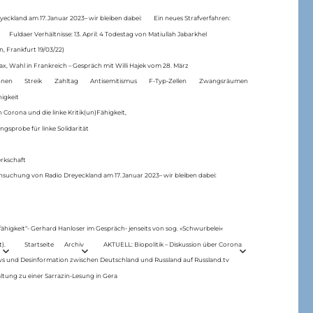
eckland am 17.Januar 2023– wir bleiben dabei:
Ein neues Strafverfahren:
Fuldaer Verhältnisse: 13. April: 4 Todestag von Matiul­lah Jabarkhel
n, Frankfurt 19/03/22)
ax, Wahl in Frankreich – Gespräch mit Willi Hajek vom 28. März
nen
Streik
Zahltag
Antisemitismus
F-Typ-Zellen
Zwangsräumen
higkeit
 Corona und die linke Kritik(un)Fähigkeit,
ngsprobe für linke Solidarität
rkschaft
hsuchung von Radio Dreyeckland am 17.Januar 2023– wir bleiben dabei:
 fähigkeit“- Gerhard Hanloser im Gespräch- jenseits von sog. »Schwurbelei«
).
Startseite
Archiv
AKTUELL: Biopolitik – Diskussion über Corona
ws und Desinformation zwischen Deutschland und Russland auf Russland.tv
ltung zu einer Sarrazin-Lesung in Gera