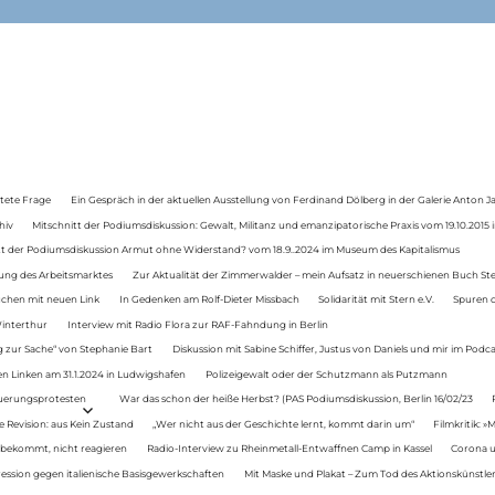
tete Frage
Ein Gespräch in der aktuellen Ausstellung von Ferdinand Dölberg in der Galerie Anton J
hiv
Mitschnitt der Podiumsdiskussion: Gewalt, Militanz und emanzipatorische Praxis vom 19.10.2015 i
tt der Podiumsdiskussion Armut ohne Widerstand? vom 18.9..2024 im Museum des Kapitalismus
ung des Arbeitsmarktes
Zur Aktualität der Zimmerwalder – mein Aufsatz in neuerschienen Buch St
auchen mit neuen Link
In Gedenken am Rolf-Dieter Missbach
Solidarität mit Stern e.V.
Spuren d
Winterthur
Interview mit Radio Flora zur RAF-Fahndung in Berlin
 zur Sache“ von Stephanie Bart
Diskussion mit Sabine Schiffer, Justus von Daniels und mir im Podc
n Linken am 31.1.2024 in Ludwigshafen
Polizeigewalt oder der Schutzmann als Putzmann
Teuerungsprotesten
War das schon der heiße Herbst? (PAS Podiumsdiskussion, Berlin 16/02/23
e Revision: aus Kein Zustand
„Wer nicht aus der Geschichte lernt, kommt darin um“
Filmkritik: »
 bekommt, nicht reagieren
Radio-Interview zu Rheinmetall-Entwaffnen Camp in Kassel
Corona u
ression gegen italienische Basisgewerkschaften
Mit Maske und Plakat – Zum Tod des Aktionskünstler