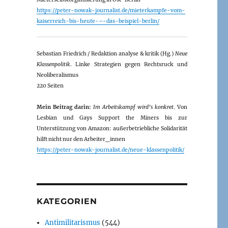
https://peter-nowak-journalist.de/mieterkampfe-vom-
kaiserreich-bis-heute-–-das-beispiel-berlin/
Sebastian Friedrich / Redaktion analyse & kritik (Hg.)
Neue
Klassenpolitik
. Linke Strategien gegen Rechtsruck und
Neoliberalismus
220 Seiten
Mein Beitrag darin:
Im Arbeitskampf wird’s konkret
. Von
Lesbian und Gays Support the Miners bis zur
Unterstützung von Amazon: außerbetriebliche Solidarität
hilft nicht nur den Arbeiter_innen
https://peter-nowak-journalist.de/neue-klassenpolitik/
KATEGORIEN
Antimilitarismus
(544)