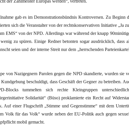
cht der Zahlmeister Europas werden“, vertreten.
nahme gab es im Demonstrationsbündnis Kontroversen. Zu Beginn d
rten sich die Veranstalter von der rechtskonservativen Initiative „Ja z
zum EMS“ von der NPD. Allerdings war während der knapp 90minütig
nig zu spüren. Einige Redner betonten sogar ausdrücklich, dass al
cht seien und der interne Streit nur dem „herrschenden Parteienkartel
ppe von Nazigegnern Parolen gegen die NPD skandierte, wurden sie v
 Kundgebung beschuldigt, dass Geschäft der Gegner zu betreiben. Au
-Blocks tummelten sich rechte Kleingruppen unterschiedlich
gerinitiative Solidarität“ (Büso) proklamierte ein Recht auf Widersta
k. Auf einer Flugschrift „Stimme und Gegenstimme“ mit dem Untertit
m Volk für das Volk“ wurde neben der EU-Politik auch gegen sexuel
pfpflicht mobil gemacht.