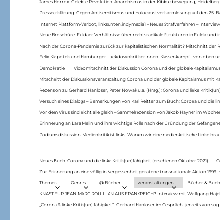
James Horrox: Gelebte Revolution. Anarchismus in der Kibbuzbewegung, Heidelber
Presseerklärung: Gegen Antisemitismus und Holocaustverharmlosung auf den 25. 
Internet Plattform-Verbot, linksunten.indymedia1 – Neues Strafverfahren – Interview
Neue Broschüre: Fuldaer Verhältnisse über rechtsradikale Strukturen in Fulda und 
Nach der Corona-Pandemie zurück zur kapitalistischen Normalität? Mitschnitt der Re
Felix Klopotek und Hamburger LockdownkritikerInnen: Klassenkampf – von oben und
Demokratie
Videomitschnitt der Diskussion Corona und der globale Kapitalismus
Mitschnitt der Diskussionsveranstaltung Corona und der globale Kapitalismus mit Ka
Rezension zu Gerhard Hanloser, Peter Nowak u.a. (Hrsg.): Corona und linke Kritik(un)
Versuch eines Dialogs – Bemerkungen von Karl Reitter zum Buch: Corona und die link
Vor dem Virus sind nicht alle gleich – Sammelrezension von Jakob Hayner im Woch
Erinnerung an Lara Melin und ihre wichtige Rolle nach der Gründung der Gefange
Podiumsdiskussion: Medienkritik ist links. Warum wir eine medienkritische Linke br
Neues Buch: Corona und die linke Kritik(un)fähigkeit (erschienen Oktober 2021)
C
Zur Erinnerung an eine völlig in Vergessenheit geratene transnationale Aktion 1999
Themen
Genres
@ Bücher…
Veranstaltungen
Bücher & Buch
KNAST FÜR JEAN-MARC ROUILLAN AUS FRANKREICH? Interview mit Wolfgang Hajek 
„Corona & linke Kritik(un) fähigkeit“- Gerhard Hanloser im Gespräch- jenseits von sog