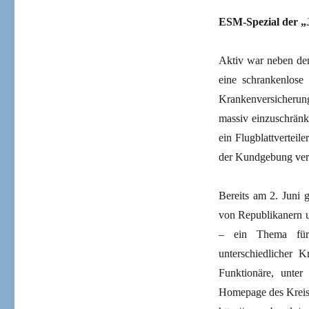
ESM-Spezial der „J
Aktiv war neben den
eine schrankenlose
Krankenversicherun
massiv einzuschränk
ein Flugblattvertei
der Kundgebung vert
Bereits am 2. Juni 
von Republikanern u
– ein Thema für 
unterschiedlicher 
Funktionäre, unte
Homepage des Kreisv