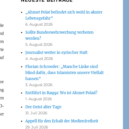
NEUESTE BEITRÄGE
„Ahmet Polat befindet sich wohl in akuter
Lebensgefahr“
6. August 2026
ie
Sollte Bundeswehrwerbung verboten
nd
werden?
en
5. August 2026
te
Journalist weiter in syrischer Haft
uf
4. August 2026
Florian Schroeder: „Manche Linke sind
blind dafür, dass Islamisten unsere Vielfalt
hassen“
re
3. August 2026
ng
Entführt in Raqqa: Wo ist Ahmet Polad?
en
1. August 2026
D-
Der Geist alter Tage
31. Juli 2026
er
Appell für den Erhalt der Medienfreiheit
29. Juli 2026