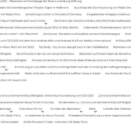
g 2021. – Rezension auf Homepage der Rosa-Luxemburg-Stiftung
Baden-Württembergischen Theater Tagen in Heilbronn
Aus Anlass der Durchsuchung von Radio Drey
 mit Radio Flora
Something is rotten in the state of Germany
Eingebetteter Kriegsjournalismus
im Raum Osthessen jetzt auch online
Die Krise in der Ukraine und die Linke (PAS Podiumsdiskussio
ferate der Diskussionsveranstaltung am 30.6. im Baiz (Berlin)
Gelbwesten, Polizeirepression, Anti-V
 von unten? – Ein Mitschnitt
ZeroCovid – Rückblick und Ausblick auf eine linke Kampagne
Woh
 vom 13.12.2021 mit dem Arzt Andreas Klein und Andreas Wulf von Medico International
Kritik(un)fä
rl-Heinz Roth am 24.1.2022
My Body – my choice: das gilt auch in der Impfdebatte
Rezension von
fähigkeit
Buchhinweis in der taz von Jonas Wahmkow
Rezension auf kritisch lesen.de: Bewähru
e Kritik(un)fähigkeit
Hinweis auf das Buch im ND Immer diese Widersprüche von Felix Klopotek
en-ND
Erinnerung an Lara Melin und ihre wichtige Rolle nach der Gründung der Gefangenengewe
nengewerkschaft
Radio-Interview zu Rheinmetall-Entwaffnen Camp in Kassel
Aus Anlass der Durc
auchen mit neuen Link
orona und linke Kritik(un)fähigkeit. Online-Buchvorstellung vom 23.11.2021
„Corona & linke Kritik(un)
: Karawane indischer Bauer*innen in Europa
Sonderseiten zu…Corona und die linke Kritik(un)Fähigkeit
beiträge
Interviews mit mir
Im Visier der Repression
Meta
Livetalk über Fakene
für Radio Flora
In Gedenken an Harun Farocki
Presseberichterstattung zu einer Gegenveransta
. »Schwurbelei«
Antifa-Prozess in Fulda – Interview mit Radio Flora