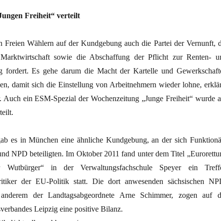
ungen Freiheit“ verteilt
 Freien Wählern auf der Kundgebung auch die Partei der Vernunft, d
 Marktwirtschaft sowie die Abschaffung der Pflicht zur Renten- u
g fordert. Es gehe darum die Macht der Kartelle und Gewerkschaft
en, damit sich die Einstellung von Arbeitnehmern wieder lohne, erklär
ler. Auch ein ESM-Spezial der Wochenzeitung „Junge Freiheit“ wurde a
eilt.
gab es in München eine ähnliche Kundgebung, an der sich Funktionä
nd NPD beteiligten. Im Oktober 2011 fand unter dem Titel „Eurorettu
Wutbürger“ in der Verwaltungsfachschule Speyer ein Treff
Kritiker der EU-Politik statt. Die dort anwesenden sächsischen NP
r anderem der Landtagsabgeordnete Arne Schimmer, zogen auf d
erbandes Leipzig eine positive Bilanz.