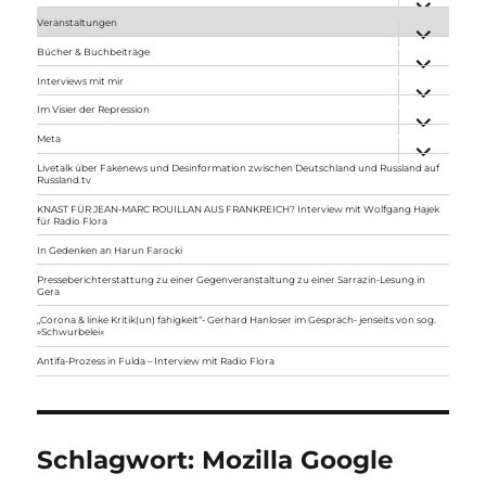
anzeigen
Veranstaltungen
Unterme
anzeigen
Bücher & Buchbeiträge
Unterme
anzeigen
Interviews mit mir
Unterme
anzeigen
Im Visier der Repression
Unterme
anzeigen
Meta
Unterme
anzeigen
Livetalk über Fakenews und Desinformation zwischen Deutschland und Russland auf
Russland.tv
KNAST FÜR JEAN-MARC ROUILLAN AUS FRANKREICH? Interview mit Wolfgang Hajek
für Radio Flora
In Gedenken an Harun Farocki
Presseberichterstattung zu einer Gegenveranstaltung zu einer Sarrazin-Lesung in
Gera
„Corona & linke Kritik(un) fähigkeit“- Gerhard Hanloser im Gespräch- jenseits von sog.
»Schwurbelei«
Antifa-Prozess in Fulda – Interview mit Radio Flora
Schlagwort:
Mozilla Google