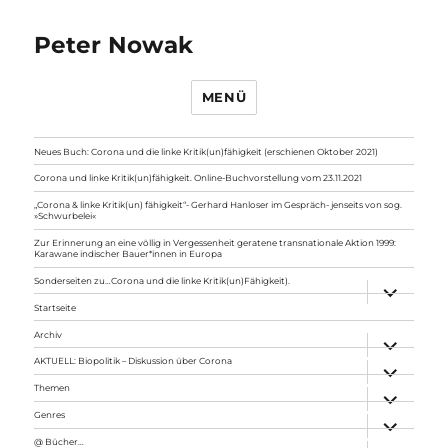
Peter Nowak
MENÜ
Neues Buch: Corona und die linke Kritik(un)fähigkeit (erschienen Oktober 2021)
Corona und linke Kritik(un)fähigkeit. Online-Buchvorstellung vom 23.11.2021
„Corona & linke Kritik(un) fähigkeit“- Gerhard Hanloser im Gespräch- jenseits von sog.
»Schwurbelei«
Zur Erinnerung an eine völlig in Vergessenheit geratene transnationale Aktion 1999:
Karawane indischer Bauer*innen in Europa
Sonderseiten zu…Corona und die linke Kritik(un)Fähigkeit).
Unterme
anzeigen
Startseite
Archiv
Unterme
anzeigen
AKTUELL: Biopolitik – Diskussion über Corona
Unterme
anzeigen
Themen
Unterme
anzeigen
Genres
Unterme
anzeigen
@ Bücher…
Unterme