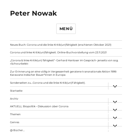
Peter Nowak
MENÜ
Neues Buch: Corona und die linke Kritik(un)fähigkeit (erschienen Oktober 2021)
Corona und linke Kritik(un)fähigkeit. Online-Buchvorstellung vom 23.11.2021
„Corona & linke Kritik(un) fähigkeit“- Gerhard Hanloser im Gespräch- jenseits von sog.
»Schwurbelei«
Zur Erinnerung an eine völlig in Vergessenheit geratene transnationale Aktion 1999:
Karawane indischer Bauer*innen in Europa
Sonderseiten zu…Corona und die linke Kritik(un)Fähigkeit).
Unterme
anzeigen
Startseite
Archiv
Unterme
anzeigen
AKTUELL: Biopolitik – Diskussion über Corona
Unterme
anzeigen
Themen
Unterme
anzeigen
Genres
Unterme
anzeigen
@ Bücher…
Unterme