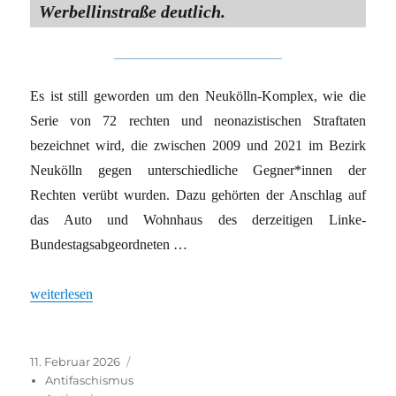
Werbellinstraße deutlich.
Es ist still geworden um den Neukölln-Komplex, wie die
Serie von 72 rechten und neonazistischen Straftaten
bezeichnet wird, die zwischen 2009 und 2021 im Bezirk
Neukölln gegen unterschiedliche Gegner*innen der
Rechten verübt wurden. Dazu gehörten der Anschlag auf
das Auto und Wohnhaus des derzeitigen Linke-
Bundestagsabgeordneten …
„Neukölln: Keine Alternative zum Weitermachen“
weiterlesen
Veröffentlicht
Kategorien
11. Februar 2026
am
Antifaschismus