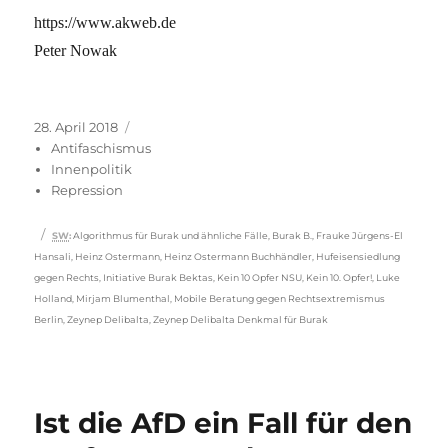
https://www.akweb.de
Peter Nowak
Veröffentlicht
Kategorien
28. April 2018
am
Antifaschismus
Innenpolitik
Repression
Schlagwörter
SW
:
Algorithmus für Burak und ähnliche Fälle
,
Burak B.
,
Frauke Jürgens-El
Hansali
,
Heinz Ostermann
,
Heinz Ostermann Buchhändler
,
Hufeisensiedlung
gegen Rechts
,
Initiative Burak Bektas
,
Kein 10 Opfer NSU
,
Kein 10. Opfer!
,
Luke
Holland
,
Mirjam Blumenthal
,
Mobile Beratung gegen Rechtsextremismus
Berlin
,
Zeynep Delibalta
,
Zeynep Delibalta Denkmal für Burak
Ist die AfD ein Fall für den