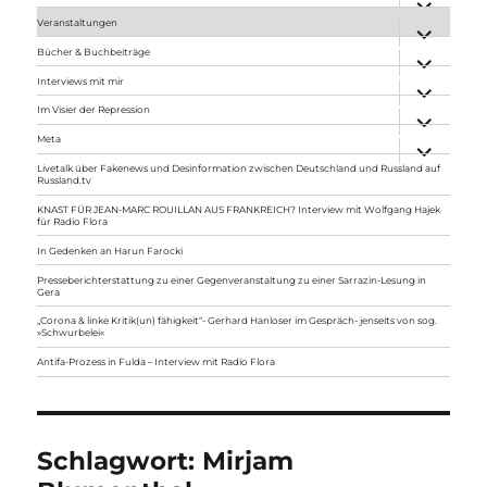
anzeigen
Veranstaltungen
Unterme
anzeigen
Bücher & Buchbeiträge
Unterme
anzeigen
Interviews mit mir
Unterme
anzeigen
Im Visier der Repression
Unterme
anzeigen
Meta
Unterme
anzeigen
Livetalk über Fakenews und Desinformation zwischen Deutschland und Russland auf
Russland.tv
KNAST FÜR JEAN-MARC ROUILLAN AUS FRANKREICH? Interview mit Wolfgang Hajek
für Radio Flora
In Gedenken an Harun Farocki
Presseberichterstattung zu einer Gegenveranstaltung zu einer Sarrazin-Lesung in
Gera
„Corona & linke Kritik(un) fähigkeit“- Gerhard Hanloser im Gespräch- jenseits von sog.
»Schwurbelei«
Antifa-Prozess in Fulda – Interview mit Radio Flora
Schlagwort:
Mirjam