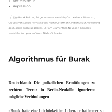
Antirassismus
Repression
Schlagwörter
SW
:
Burak Bektas
,
Bürgerzentrum Neukölln
,
Caro Keller NSU-Watch
,
Claudia von Gelieu
,
Ferhat Kocak
,
Heinz Ostermann
,
Initiative zur Aufklärung
des Mordes an Burak Bektaş
,
Mirjam Blumenthal
,
Neukölln-Komplex
,
Neukölln-Komplex auflösen
,
Niklas Schrader
Algorithmus für Burak
Deutschland: Die polizeilichen Ermittlungen zu
rechtem Terror in Berlin-Neukölln ignorieren
mögliche Verbindungen
»Burak hatte eine Leichtigkeit im Leben, er hat immer so