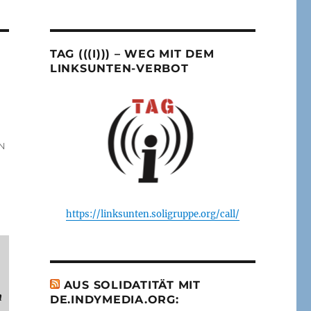
TAG (((I))) – WEG MIT DEM
LINKSUNTEN-VERBOT
N
https://linksunten.soligruppe.org/call/
AUS SOLIDATITÄT MIT
n
DE.INDYMEDIA.ORG: