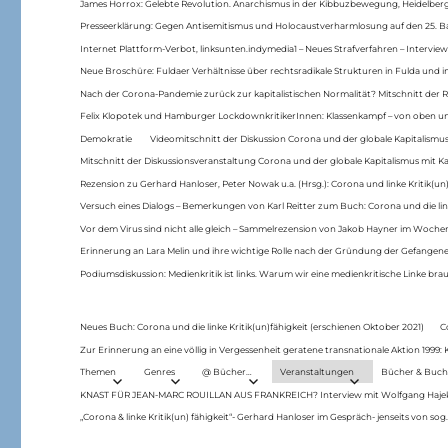
James Horrox: Gelebte Revolution. Anarchismus in der Kibbuzbewegung, Heidelber
Presseerklärung: Gegen Antisemitismus und Holocaustverharmlosung auf den 25. 
Internet Plattform-Verbot, linksunten.indymedia1 – Neues Strafverfahren – Interview
Neue Broschüre: Fuldaer Verhältnisse über rechtsradikale Strukturen in Fulda und 
Nach der Corona-Pandemie zurück zur kapitalistischen Normalität? Mitschnitt der Re
Felix Klopotek und Hamburger LockdownkritikerInnen: Klassenkampf – von oben und
Demokratie
Videomitschnitt der Diskussion Corona und der globale Kapitalismus
Mitschnitt der Diskussionsveranstaltung Corona und der globale Kapitalismus mit Ka
Rezension zu Gerhard Hanloser, Peter Nowak u.a. (Hrsg.): Corona und linke Kritik(un)
Versuch eines Dialogs – Bemerkungen von Karl Reitter zum Buch: Corona und die link
Vor dem Virus sind nicht alle gleich – Sammelrezension von Jakob Hayner im Woch
Erinnerung an Lara Melin und ihre wichtige Rolle nach der Gründung der Gefange
Podiumsdiskussion: Medienkritik ist links. Warum wir eine medienkritische Linke br
Neues Buch: Corona und die linke Kritik(un)fähigkeit (erschienen Oktober 2021)
C
Zur Erinnerung an eine völlig in Vergessenheit geratene transnationale Aktion 1999
Themen
Genres
@ Bücher…
Veranstaltungen
Bücher & Buch
KNAST FÜR JEAN-MARC ROUILLAN AUS FRANKREICH? Interview mit Wolfgang Hajek 
„Corona & linke Kritik(un) fähigkeit“- Gerhard Hanloser im Gespräch- jenseits von sog