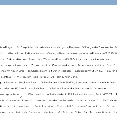
tete Frage
Ein Gespräch in der aktuellen Ausstellung von Ferdinand Dölberg in der Galerie Anton J
hiv
Mitschnitt der Podiumsdiskussion: Gewalt, Militanz und emanzipatorische Praxis vom 19.10.2015 i
tt der Podiumsdiskussion Armut ohne Widerstand? vom 18.9..2024 im Museum des Kapitalismus
ung des Arbeitsmarktes
Zur Aktualität der Zimmerwalder – mein Aufsatz in neuerschienen Buch St
auchen mit neuen Link
In Gedenken am Rolf-Dieter Missbach
Solidarität mit Stern e.V.
Spuren d
Winterthur
Interview mit Radio Flora zur RAF-Fahndung in Berlin
 zur Sache“ von Stephanie Bart
Diskussion mit Sabine Schiffer, Justus von Daniels und mir im Podc
n Linken am 31.1.2024 in Ludwigshafen
Polizeigewalt oder der Schutzmann als Putzmann
Teuerungsprotesten
War das schon der heiße Herbst? (PAS Podiumsdiskussion, Berlin 16/02/23
e Revision: aus Kein Zustand
„Wer nicht aus der Geschichte lernt, kommt darin um“
Filmkritik: »
 bekommt, nicht reagieren
Radio-Interview zu Rheinmetall-Entwaffnen Camp in Kassel
Corona u
ression gegen italienische Basisgewerkschaften
Mit Maske und Plakat – Zum Tod des Aktionskünstler