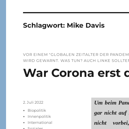
Schlagwort:
Mike Davis
VOR EINEM "GLOBALEN ZEITALTER DER PANDEM
WIRD GEWARNT. WAS TUN? AUCH LINKE SOLLT
War Corona erst 
Um beim Pand
Veröffentlicht
2. Juli 2022
am
Kategorien
Biopolitik
gar nicht auf
Innenpolitik
nicht vorbe
International
Soziales