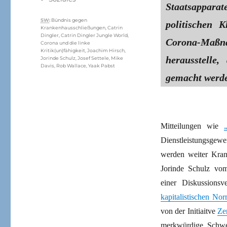
Staatsapparat
Schlagwörter
SW
:
Bündnis gegen
politischen 
Krankenhausschließungen
,
Catrin
Dingler
,
Catrin Dingler Jungle World
,
Corona-Maß
Corona und die linke
Kritik(un)fähigkeit
,
Joachim Hirsch
,
herausstelle
Jorinde Schulz
,
Josef Settele
,
Mike
Davis
,
Rob Wallace
,
Yaak Pabst
gemacht werd
Mitteilungen wie
Dienstleistungsgewe
werden weiter Kran
Jorinde Schulz v
einer Diskussions
kapitalistischen Nor
von der Initiaitve
Ze
merkwürdige Schwei