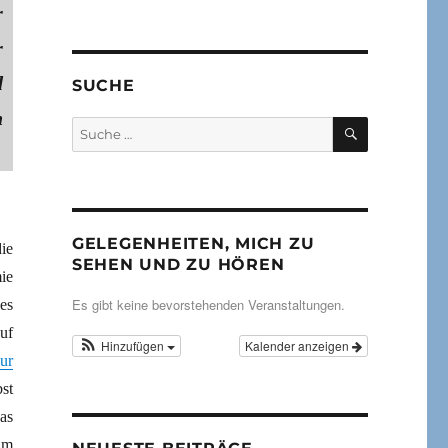
r
r
d
SUCHE
n
SUCHEN
Suche
nach:
GELEGENHEITEN, MICH ZU
ie
SEHEN UND ZU HÖREN
ie
Es gibt keine bevorstehenden Veranstaltungen.
es
uf
Hinzufügen
Kalender anzeigen
ur
st
das
um