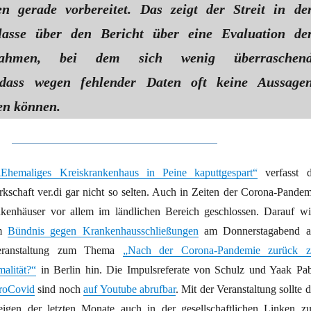
en gerade vorbereitet. Das zeigt der Streit in de
Klasse über den Bericht über eine Evaluation de
nahmen, bei dem sich wenig überraschen
, dass wegen fehlender Daten oft keine Aussage
en können.
„Ehemaliges Kreiskrankenhaus in Peine kaputtgespart“
verfasst d
rkschaft ver.di gar nicht so selten. Auch in Zeiten der Corona-Pandem
kenhäuser vor allem im ländlichen Bereich geschlossen. Darauf wi
om
Bündnis gegen Krankenhausschließungen
am Donnerstagabend a
veranstaltung zum Thema
„Nach der Corona-Pandemie zurück z
malität?“
in Berlin hin. Die Impulsreferate von Schulz und Yaak Pab
roCovid
sind noch
auf Youtube abrufbar
. Mit der Veranstaltung sollte 
gen der letzten Monate auch in der gesellschaftlichen Linken z