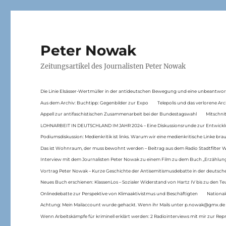
Peter Nowak
Zeitungsartikel des Journalisten Peter Nowak
Die Linie Elsässer-Wertmüller in der antideutschen Bewegung und eine unbeantwor
Aus dem Archiv: Buchtipp: Gegenbilder zur Expo
Telepolis und das verlorene Arc
Appell zur antifaschistischen Zusammenarbeit bei der Bundestagswahl
Mitschni
LOHNARBEIT IN DEUTSCHLAND IM JAHR 2024 – Eine Diskussionsrunde zur Entwickl
Podiumsdiskussion: Medienkritik ist links. Warum wir eine medienkritische Linke br
Das ist Wohnraum, der muss bewohnt werden – Beitrag aus dem Radio Stadtfilter 
Interview mit dem Journalisten Peter Nowak zu einem Film zu dem Buch „Erzählung
Vortrag Peter Nowak – Kurze Geschichte der Antisemitismusdebatte in der deutsche
Neues Buch erschienen: KlassenLos – Sozialer Widerstand von Hartz IV bis zu den 
Onlinedebatte zur Perspektive von Klimaaktivistmus und Beschäftigten
National
Achtung: Mein Mailaccount wurde gehackt. Wenn ihr Mails unter p.nowak@gmx.de
Wenn Arbeitskämpfe für kriminell erklärt werden: 2 Radiointerviews mit mir zur Rep