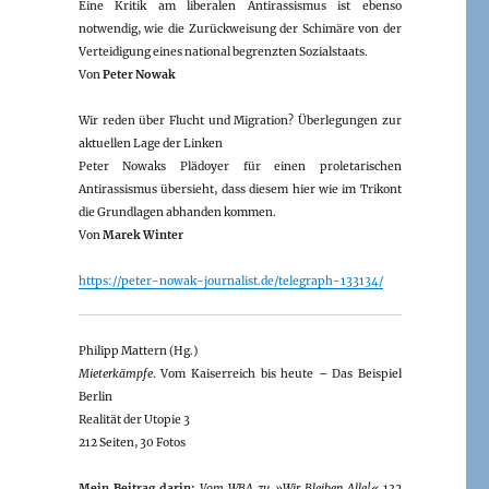
Eine Kritik am liberalen Antirassismus ist ebenso
notwendig, wie die Zurückweisung der Schimäre von der
Verteidigung eines national begrenzten Sozialstaats.
Von
Peter Nowak
Wir reden über Flucht und Migration? Überlegungen zur
aktuellen Lage der Linken
Peter Nowaks Plädoyer für einen proletarischen
Antirassismus übersieht, dass diesem hier wie im Trikont
die Grundlagen abhanden kommen.
Von
Marek Winter
https://peter-nowak-journalist.de/telegraph-133134/
Philipp Mattern (Hg.)
Mieterkämpfe
. Vom Kaiserreich bis heute – Das Beispiel
Berlin
Realität der Utopie 3
212 Seiten, 30 Fotos
Mein Beitrag darin:
Vom WBA zu »Wir Bleiben Alle!«
132