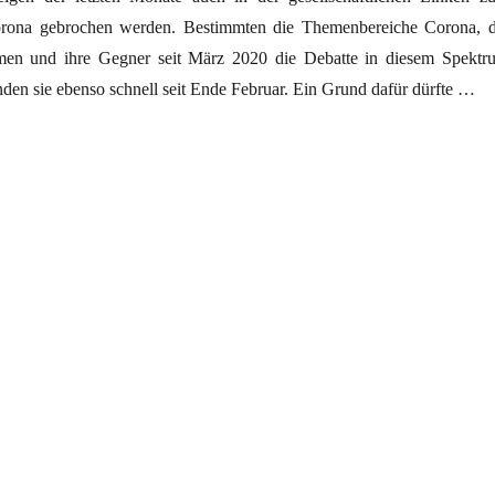
ona gebrochen werden. Bestimmten die Themenbereiche Corona, d
men und ihre Gegner seit März 2020 die Debatte in diesem Spektr
den sie ebenso schnell seit Ende Februar. Ein Grund dafür dürfte …
r Anfang?“