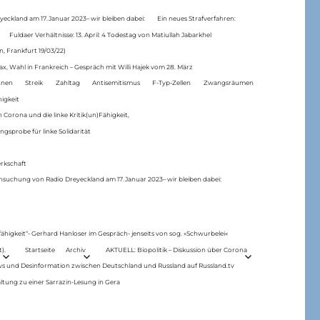
eckland am 17.Januar 2023– wir bleiben dabei:
Ein neues Strafverfahren:
Fuldaer Verhältnisse: 13. April: 4 Todestag von Matiul­lah Jabarkhel
n, Frankfurt 19/03/22)
ax, Wahl in Frankreich – Gespräch mit Willi Hajek vom 28. März
nen
Streik
Zahltag
Antisemitismus
F-Typ-Zellen
Zwangsräumen
higkeit
 Corona und die linke Kritik(un)Fähigkeit,
ngsprobe für linke Solidarität
rkschaft
hsuchung von Radio Dreyeckland am 17.Januar 2023– wir bleiben dabei:
 fähigkeit“- Gerhard Hanloser im Gespräch- jenseits von sog. »Schwurbelei«
).
Startseite
Archiv
AKTUELL: Biopolitik – Diskussion über Corona
ws und Desinformation zwischen Deutschland und Russland auf Russland.tv
ltung zu einer Sarrazin-Lesung in Gera