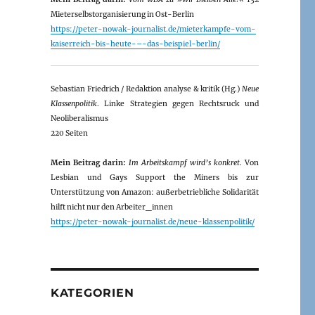
Mieterselbstorganisierung in Ost-Berlin
https://peter-nowak-journalist.de/mieterkampfe-vom-
kaiserreich-bis-heute-–-das-beispiel-berlin/
Sebastian Friedrich / Redaktion analyse & kritik (Hg.)
Neue
Klassenpolitik
. Linke Strategien gegen Rechtsruck und
Neoliberalismus
220 Seiten
Mein Beitrag darin:
Im Arbeitskampf wird’s konkret
. Von
Lesbian und Gays Support the Miners bis zur
Unterstützung von Amazon: außerbetriebliche Solidarität
hilft nicht nur den Arbeiter_innen
https://peter-nowak-journalist.de/neue-klassenpolitik/
KATEGORIEN