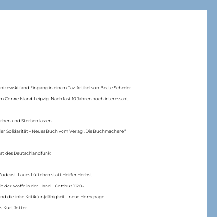
anizewski fand Eingang in einem Taz-Artikel von Beate Scheder
m Conne Island-Leipzig: Nach fast 10 Jahren noch interessant.
erben und Sterben lassen
er Solidarität – Neues Buch vom Verlag „Die Buchmacherei“
ast des Deutschlandfunk:
Podcast: Laues Lüftchen statt Heißer Herbst
Mit der Waffe in der Hand – Cottbus 1920«.
nd die linke Kritik(un)dähigkeit – neue Homepage
s Kurt Jotter