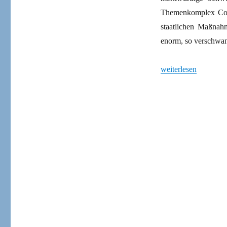
Themenkomplex Cor
staatlichen Maßnah
enorm, so verschwan
„War Corona erst de
weiterlesen