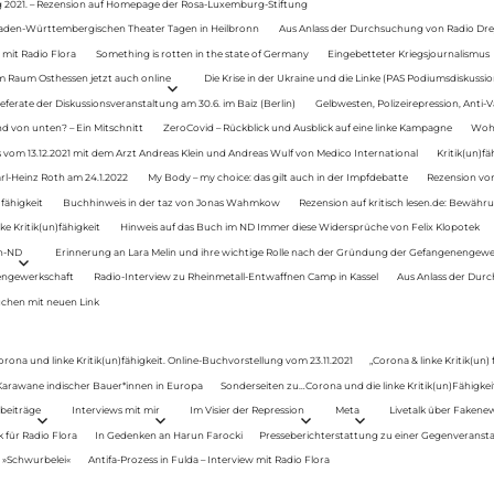
g 2021. – Rezension auf Homepage der Rosa-Luxemburg-Stiftung
Baden-Württembergischen Theater Tagen in Heilbronn
Aus Anlass der Durchsuchung von Radio Drey
 mit Radio Flora
Something is rotten in the state of Germany
Eingebetteter Kriegsjournalismus
im Raum Osthessen jetzt auch online
Die Krise in der Ukraine und die Linke (PAS Podiumsdiskussio
ferate der Diskussionsveranstaltung am 30.6. im Baiz (Berlin)
Gelbwesten, Polizeirepression, Anti-V
 von unten? – Ein Mitschnitt
ZeroCovid – Rückblick und Ausblick auf eine linke Kampagne
Woh
 vom 13.12.2021 mit dem Arzt Andreas Klein und Andreas Wulf von Medico International
Kritik(un)fä
rl-Heinz Roth am 24.1.2022
My Body – my choice: das gilt auch in der Impfdebatte
Rezension von
fähigkeit
Buchhinweis in der taz von Jonas Wahmkow
Rezension auf kritisch lesen.de: Bewähru
e Kritik(un)fähigkeit
Hinweis auf das Buch im ND Immer diese Widersprüche von Felix Klopotek
en-ND
Erinnerung an Lara Melin und ihre wichtige Rolle nach der Gründung der Gefangenengewe
nengewerkschaft
Radio-Interview zu Rheinmetall-Entwaffnen Camp in Kassel
Aus Anlass der Durc
auchen mit neuen Link
orona und linke Kritik(un)fähigkeit. Online-Buchvorstellung vom 23.11.2021
„Corona & linke Kritik(un)
: Karawane indischer Bauer*innen in Europa
Sonderseiten zu…Corona und die linke Kritik(un)Fähigkeit
beiträge
Interviews mit mir
Im Visier der Repression
Meta
Livetalk über Fakene
für Radio Flora
In Gedenken an Harun Farocki
Presseberichterstattung zu einer Gegenveransta
. »Schwurbelei«
Antifa-Prozess in Fulda – Interview mit Radio Flora