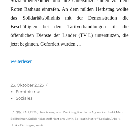
So­zi­al­ar­bei­te­r*in­nen und ihre Un­ter­stüt­ze­r*in­nen vor dem
Roten Rathaus eintrafen. An dem milden Herbsttag wollte
das Solidaritätsbündnis mit der Demonstration die
Beschäftigten bei den Tarifverhandlungen für die
öffentlichen Dienste der Länder (TV-L) unterstützen, die
jetzt beginnen. Gefordert wurden …
„Ausgebrannt und unterbezahlt“
weiterlesen
Veröffentlicht
Kategorien
23. Oktober 2023
am
Feminismus
Soziales
Schlagwörter
SW
:
FAU
,
GEW
,
Hände weg vom Wedding
,
Kiezhaus ­Agnes Reinhold
,
Marc
Seilheimer
,
Solidaritätstreff Hart am Limit
,
Solidaritätstreff Soziale Arbeit
,
Ulrike Eichinger
,
verdi