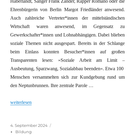
Haberlandt, Sänger Frank Zander, Rapper Romano oder die
Ehrenbürgerin von Berlin Margot Friedländer anwesend.
Auch zahlreiche Vertreter*innen der mittelständischen
Wirtschaft waren anwesend, im Gegensatz zu
Gewerkschafter*innen und Lohnabhängigen. Dabei blieben
soziale Themen nicht ausgespart. Bereits in der Schlange
beim Einlass konnten Besucher*innen auf großen
Transparenten lesen: »Soziale Arbeit am Limit –
Ausbeutung, Sparzwang, Sozialabbau beenden«. Etwa 100
Menschen versammelten sich zur Kundgebung rund um
den Neptunbrunnen. Ihre zentrale Parole …
„Gewerkschaften sollen kooperieren“
weiterlesen
Veröffentlicht
Kategorien
4. September 2024
am
Bildung