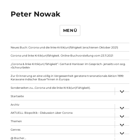
Peter Nowak
MENÜ
Neues Buch: Corona und die linke Kritik(un)fähigkeit (erschienen Oktober 2021)
Corona und linke Kritik(un)fähigkeit. Online-Buchvorstellung vom 23.11.2021
„Corona & linke Kritik(un) fähigkeit“- Gerhard Hanloser im Gespräch- jenseits von sog.
»Schwurbelei«
Zur Erinnerung an eine völlig in Vergessenheit geratene transnationale Aktion 1999:
Karawane indischer Bauer*innen in Europa
Sonderseiten zu…Corona und die linke Kritik(un)Fähigkeit).
Unterme
anzeigen
Startseite
Archiv
Unterme
anzeigen
AKTUELL: Biopolitik – Diskussion über Corona
Unterme
anzeigen
Themen
Unterme
anzeigen
Genres
Unterme
anzeigen
@ Bücher…
Unterme