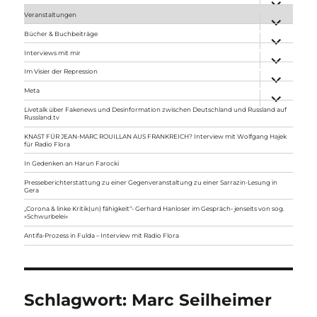
anzeigen
Veranstaltungen
Unterme
anzeigen
Bücher & Buchbeiträge
Unterme
anzeigen
Interviews mit mir
Unterme
anzeigen
Im Visier der Repression
Unterme
anzeigen
Meta
Unterme
anzeigen
Livetalk über Fakenews und Desinformation zwischen Deutschland und Russland auf
Russland.tv
KNAST FÜR JEAN-MARC ROUILLAN AUS FRANKREICH? Interview mit Wolfgang Hajek
für Radio Flora
In Gedenken an Harun Farocki
Presseberichterstattung zu einer Gegenveranstaltung zu einer Sarrazin-Lesung in
Gera
„Corona & linke Kritik(un) fähigkeit“- Gerhard Hanloser im Gespräch- jenseits von sog.
»Schwurbelei«
Antifa-Prozess in Fulda – Interview mit Radio Flora
Schlagwort:
Marc Seilheimer