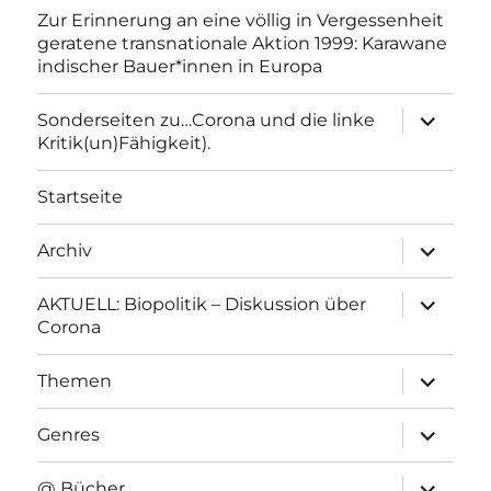
Zur Erinnerung an eine völlig in Vergessenheit
geratene transnationale Aktion 1999: Karawane
indischer Bauer*innen in Europa
Unterme
Sonderseiten zu…Corona und die linke
anzeigen
Kritik(un)Fähigkeit).
Startseite
Unterme
Archiv
anzeigen
Unterme
AKTUELL: Biopolitik – Diskussion über
anzeigen
Corona
Unterme
Themen
anzeigen
Unterme
Genres
anzeigen
Unterme
@ Bücher…