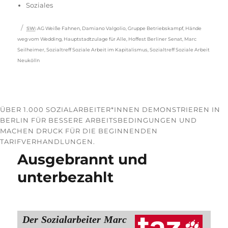
Soziales
Schlagwörter
SW
:
AG Weiße Fahnen
,
Damiano Valgolio
,
Gruppe Betriebskampf
,
Hände
weg vom Wedding
,
Hauptstadtzulage für Alle
,
Hoffest Berliner Senat
,
Marc
Seilheimer
,
Sozialtreff Soziale Arbeit im Kapitalismus
,
Sozialtreff Soziale Arbeit
Neukölln
ÜBER 1.000 SO­ZI­AL­AR­BEI­TE­R*IN­NEN DEMONSTRIEREN IN
BERLIN FÜR BESSERE ARBEITSBEDINGUNGEN UND
MACHEN DRUCK FÜR DIE BEGINNENDEN
TARIFVERHANDLUNGEN.
Ausgebrannt und
unterbezahlt
Der Sozialarbeiter Marc